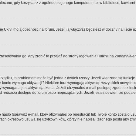
ecane, gdy korzystasz z ogólnodostępnego komputera, np. w bibliotece, kawiarni in
Ukryj moją obecność na forum. Jeżeli ją włączysz będziesz widoczny na liście uży
resetowania go. Aby zrobić to przejdź do strony logowania i kliknij na
Zapomniałem
porządku, to problemem może być jedna z dwóch rzeczy. Jeżeli włączone są funkcj
twoje konto wymaga aktywacji? Niektóre fora wymagają aktywacji wszystkich nowych 
wymagana jest aktywacja konta. Jeżeli otrzymałeś e-mail postępuj zgodnie z instruk
st
redukcja
dostępu do forum osób niepożądanych. Jeżeli jesteś pewien, że podałe
o (sprawdź e-mail, który otrzymałeś po rejestracji) lub Twoje konto zostało usun
rach okresowo usuwa się użytkowników, którzy nie napisali żadnego postu aby zmn