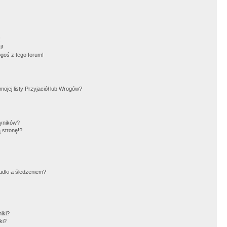
!
i!
goś z tego forum!
jej listy Przyjaciół lub Wrogów?
wyników?
 stronę!?
adki a śledzeniem?
iki?
ki?