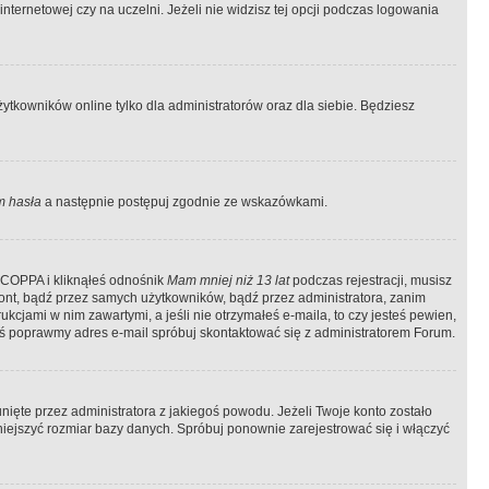
ternetowej czy na uczelni. Jeżeli nie widzisz tej opcji podczas logowania
tkowników online tylko dla administratorów oraz dla siebie. Będziesz
 hasła
a następnie postępuj zgodnie ze wskazówkami.
e COPPA i kliknąłeś odnośnik
Mam mniej niż 13 lat
podczas rejestracji, musisz
kont, bądź przez samych użytkowników, bądź przez administratora, zanim
cjami w nim zawartymi, a jeśli nie otrzymałeś e-maila, to czy jesteś pewien,
ś poprawmy adres e-mail spróbuj skontaktować się z administratorem Forum.
ięte przez administratora z jakiegoś powodu. Jeżeli Twoje konto zostało
iejszyć rozmiar bazy danych. Spróbuj ponownie zarejestrować się i włączyć