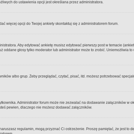
iwych do ustawienia opcji jest określana przez administratora.
dać więcej opcji do Twojej ankiety skontaktuj się z administratorem forum.
nistratora. Aby edytować ankietę musisz edytować pierwszy post w temacie (ankieta
y już oddane głosy tylko moderator lub administrator może to zrobić. Uniemożliwia
ków albo grup. Żeby przeglądać, czytać, pisać, itd. możesz potrzebować specjalny
ytkownika. Administrator forum może nie zezwalać na dodawanie załączników w o
 jesteś pewien, dlaczego nie możesz dodawać załączników.
e naruszasz regulamin, mogą przyznać Ci ostrzeżenie. Proszę pamiętać, że jest to d
tratorem.