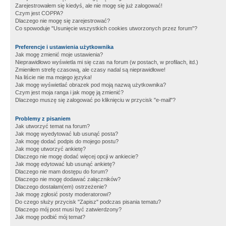
Zarejestrowałem się kiedyś, ale nie mogę się już zalogować!
Czym jest COPPA?
Dlaczego nie mogę się zarejestrować?
Co spowoduje "Usunięcie wszystkich cookies utworzonych przez forum"?
Preferencje i ustawienia użytkownika
Jak mogę zmienić moje ustawienia?
Nieprawidłowo wyświetla mi się czas na forum (w postach, w profilach, itd.)
Zmieniłem strefę czasową, ale czasy nadal są nieprawidłowe!
Na liście nie ma mojego języka!
Jak mogę wyświetlać obrazek pod moją nazwą użytkownika?
Czym jest moja ranga i jak mogę ją zmienić?
Dlaczego muszę się zalogować po kliknięciu w przycisk "e-mail"?
Problemy z pisaniem
Jak utworzyć temat na forum?
Jak mogę wyedytować lub usunąć posta?
Jak mogę dodać podpis do mojego postu?
Jak mogę utworzyć ankietę?
Dlaczego nie mogę dodać więcej opcji w ankiecie?
Jak mogę edytować lub usunąć ankietę?
Dlaczego nie mam dostępu do forum?
Dlaczego nie mogę dodawać załączników?
Dlaczego dostałam(em) ostrzeżenie?
Jak mogę zgłosić posty moderatorowi?
Do czego służy przycisk "Zapisz" podczas pisania tematu?
Dlaczego mój post musi być zatwierdzony?
Jak mogę podbić mój temat?