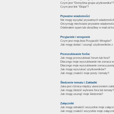
Czym jest "Domyślna grupa użytkownika"?
Czym jest link "Ekipa"?
Prywatne wiadomości
Nie mogę wysyłać prywatnych wiadomości
Otrzymuję niechciane prywatne wiadomośc
Odebrałem spam lub obraźliwy e-mail od ko
Przyjaciele i wrogowie
Czym jest moja lista Przyjaciół i Wrogów?
Jak mogę dodać / usunąć użytkowników z mo
Przeszukiwanie forów
Jak mogę przeszukiwać forum lub fora?
Dlaczego moje wyszukiwanie nie zwraca 
Dlaczego moje wyszukiwanie zwraca pustą
Jak mogę wyszukać użytkowników?
Jak mogę znaleźć moje posty i tematy?
Śledzenie tematu i Zakładki
Jaka jest różnica między utworzeniem zakł
Jak mogę śledzić wybrane fora lub tematy?
Jak mogę usunąć moje śledzenia?
Załączniki
Jak mogę odnaleźć wszystkie moje załączn
Jak mogę znaleźć wszystkie moje załączni