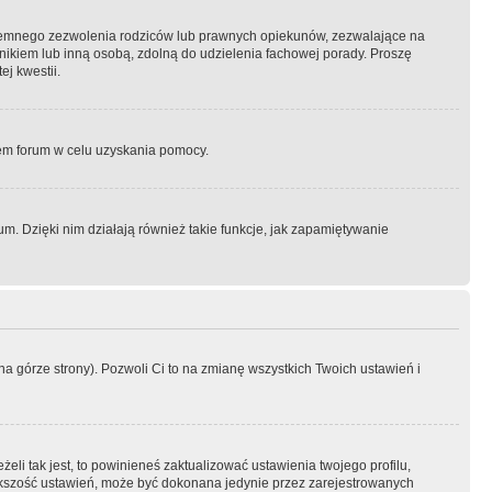
semnego zezwolenia rodziców lub prawnych opiekunów, zezwalające na
awnikiem lub inną osobą, zdolną do udzielenia fachowej porady. Proszę
j kwestii.
orem forum w celu uzyskania pomocy.
. Dzięki nim działają również takie funkcje, jak zapamiętywanie
a górze strony). Pozwoli Ci to na zmianę wszystkich Twoich ustawień i
li tak jest, to powinieneś zaktualizować ustawienia twojego profilu,
większość ustawień, może być dokonana jedynie przez zarejestrowanych