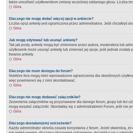
także umożliwić użytkownikom zmianę wcześniej oddanego głosu. Liczba możl
Góra
Dlaczego nie mogę dodać więcej opcji w ankiecie?
Liczba opcji ankiety jest ograniczona przez administratora. Jeśli chciałbyś do
Góra
Jak mogę edytować lub usunąć ankietę?
Tak jak posty, ankiety mogą być zmieniane przez autora, moderatora lub admi
użytkownik może usunąć ankietę lub zmieniać jej opcje, jeśli jednak został
trwania ankiety.
Góra
Dlaczego nie mam dostępu do forum?
Niektóre fora mogą mieć wprowadzone ograniczenia dla określonych użytkowni
więc powinieneś się z nimi skontaktować.
Góra
Dlaczego nie mogę dodawać załączników?
Zezwolenia załączników są przyznawane dla danego forum, grupy lub też uż
mogą wysyłać załączniki. Skontaktuj się z administratorem Forum, jeśli nie
Góra
Dlaczego dostałam(em) ostrzeżenie?
Każdy administrator określa zasady korzystania z forum. Jeżeli stwierdzą, ż
nie jesteś pewien, dlaczego otrzymałeś ostrzeżenie, skontaktuj sie z adminis