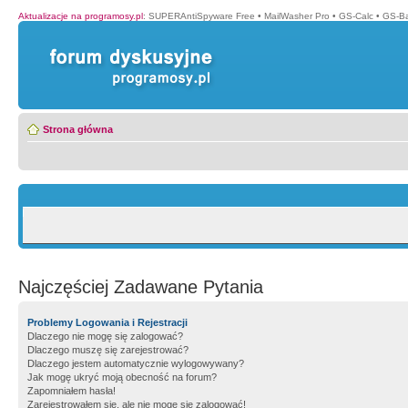
Aktualizacje na programosy.pl
:
SUPERAntiSpyware Free
•
MailWasher Pro
•
GS-Calc
•
GS-B
Strona główna
Najczęściej Zadawane Pytania
Problemy Logowania i Rejestracji
Dlaczego nie mogę się zalogować?
Dlaczego muszę się zarejestrować?
Dlaczego jestem automatycznie wylogowywany?
Jak mogę ukryć moją obecność na forum?
Zapomniałem hasła!
Zarejestrowałem się, ale nie mogę się zalogować!