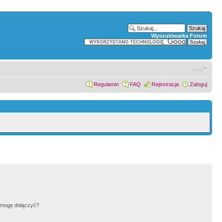
Wyszukiwarka Forum
Regulamin
FAQ
Rejestracja
Zaloguj
h mogę dołączyć?