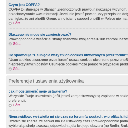
Czym jest COPPA?
COPPA
to istniejące w Stanach Zjednoczonych prawo, nakazujące witrynom
przechowywanie w/w informacji. Jeżeli nie jesteś pewien, czy przepis ten dot
pamiętać, że ani phpBB Group, ani oficjalny support phpBB w Polsce nie mają
Góra
Dlaczego nie mogę się zarejestrować?
Prawdopodobnie właściciel strony zbanował Twój adres IP lub zabronił nazwy 
Góra
Co spowoduje "Usunięcie wszystkich cookies utworzonych przez forum"
“Usuń cookies utworzone przez forum” usuwa cookies utworzone przez phpBB3
nieprzeczytanych postów. Usunięcie cookies może pomóc w przypadku pro
Góra
Preferencje i ustawienia użytkownika
Jak mogę zmienić moje ustawienia?
Wszystkie Twoje ustawienia (jeśli jesteś zarejestrowany) są zapisane w bazie 
preferencji.
Góra
Nieprawidłowo wyświetla mi się czas na forum (w postach, w profilach, itd.
Rzadko się zdarza, że serwer ma źle ustawiony czas i prawdopodobnie podane 
wybierając strefę czasową odpowiednią dla twojego obszaru (np Berlin, Bruk