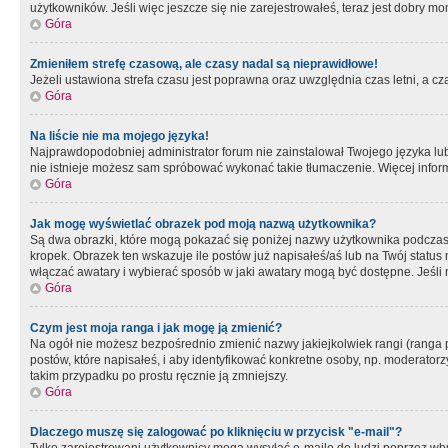
użytkowników. Jeśli więc jeszcze się nie zarejestrowałeś, teraz jest dobry mo
Góra
Zmieniłem strefę czasową, ale czasy nadal są nieprawidłowe!
Jeżeli ustawiona strefa czasu jest poprawna oraz uwzględnia czas letni, a c
Góra
Na liście nie ma mojego języka!
Najprawdopodobniej administrator forum nie zainstalował Twojego języka lub n
nie istnieje możesz sam spróbować wykonać takie tłumaczenie. Więcej inform
Góra
Jak mogę wyświetlać obrazek pod moją nazwą użytkownika?
Są dwa obrazki, które mogą pokazać się poniżej nazwy użytkownika podczas
kropek. Obrazek ten wskazuje ile postów już napisałeś/aś lub na Twój status
włączać awatary i wybierać sposób w jaki awatary mogą być dostępne. Jeśli n
Góra
Czym jest moja ranga i jak mogę ją zmienić?
Na ogół nie możesz bezpośrednio zmienić nazwy jakiejkolwiek rangi (ranga 
postów, które napisałeś, i aby identyfikować konkretne osoby, np. moderator
takim przypadku po prostu ręcznie ją zmniejszy.
Góra
Dlaczego muszę się zalogować po kliknięciu w przycisk "e-mail"?