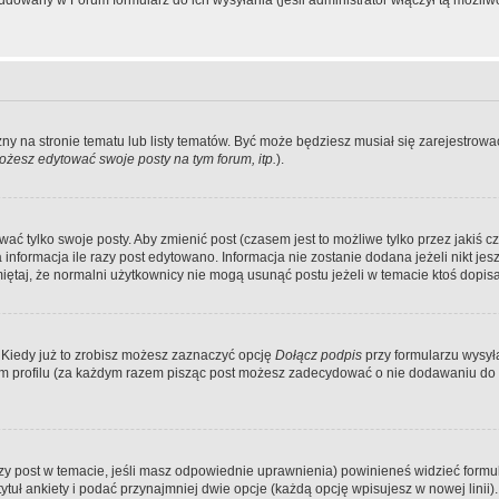
dowany w Forum formularz do ich wysyłania (jeśli administrator włączył tą możliw
zny na stronie tematu lub listy tematów. Być może będziesz musiał się zarejestr
żesz edytować swoje posty na tym forum, itp.
).
 tylko swoje posty. Aby zmienić post (czasem jest to możliwe tylko przez jakiś cz
informacja ile razy post edytowano. Informacja nie zostanie dodana jeżeli nikt je
iętaj, że normalni użytkownicy nie mogą usunąć postu jeżeli w temacie ktoś dopisał
 Kiedy już to zrobisz możesz zaznaczyć opcję
Dołącz podpis
przy formularzu wysy
m profilu (za każdym razem pisząc post możesz zadecydować o nie dodawaniu do 
wszy post w temacie, jeśli masz odpowiednie uprawnienia) powinieneś widzieć formu
uł ankiety i podać przynajmniej dwie opcje (każdą opcję wpisujesz w nowej linii).