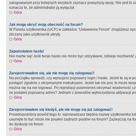
zalogowanym przy kolejnych wizytach zaznacz powyższą opcję. Nie jest to zal
oznacza to, że administrator ją wyłączył.
Góra
Jak mogę ukryć moją obecność na forum?
W Panelu użytkownika (UCP) w zakładce “Ustawienia Forum” znajdziesz opcję 
zliczany jako użytkownik ukryty.
Góra
Zapomniałem hasła!
Nie martw się! Jeśli twoje hasło nie może byc odzyskane, istnieje możliwość z
Góra
Zarejestrowałem się, ale nie mogę się zalogować!
Na początku sprawdź, czy wpisujesz poprawny login i hasło. Jeżeli te są w 
postąpić zgodnie z otrzymanymi instrukcjami. Jeżeli tak nie jest, to może 
można się na nie logować. Po rejestracji powinieneś otrzymać wiadomość czy 
że podałeś poprawny adres? Jednym z powodów wykorzystania aktywacji je
Góra
Zarejestrowałem się kiedyś, ale nie mogę się już zalogować!
Prawdopodobny powód tego to: wprowadzasz błędna nazwę użytkownika lub hasł
usunięte to być może nie pisałeś żadnych postów na forum? Zazwyczaj na fo
do dyskusji na forum.
Góra