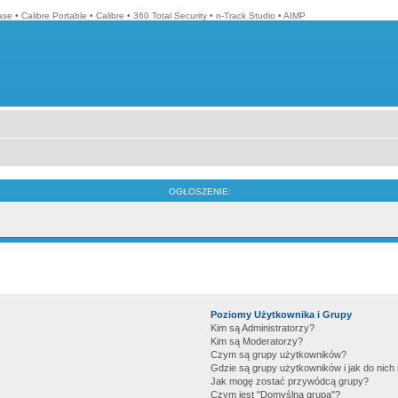
ase
•
Calibre Portable
•
Calibre
•
360 Total Security
•
n-Track Studio
•
AIMP
OGŁOSZENIE:
Poziomy Użytkownika i Grupy
Kim są Administratorzy?
Kim są Moderatorzy?
Czym są grupy użytkowników?
Gdzie są grupy użytkowników i jak do nic
Jak mogę zostać przywódcą grupy?
Czym jest "Domyślna grupa"?