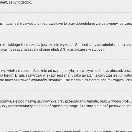
ment, żeby to zrobić.
zas nadal jest wyświetlany nieprawdłowo to prawdopodobnie źle ustawiony jest zega
ikt takiego tłumaczenia jeszcze nie wykonał. Spróbuj zapytać administratora czy m
acji możesz znaleźć na stronie phpBB (link znajdziesz w stopce).
 wyświetlania postu. Zależnie od użytego stylu, pierwszym może być obrazek pow
 na forum. Drugi, zazwyczaj większy, jest znany jako awatar i zazwyczaj jest unik
ie możesz używać awatarów, skontaktuj się z administratorami forum i zapytaj ich 
pojawia się pod nazwą użytkownika przy przeglądaniu tematu, oraz w twoim profilu
zy czy administratorzy mogą mieć specjalną rangę. Prosimy nie pisać postów na for