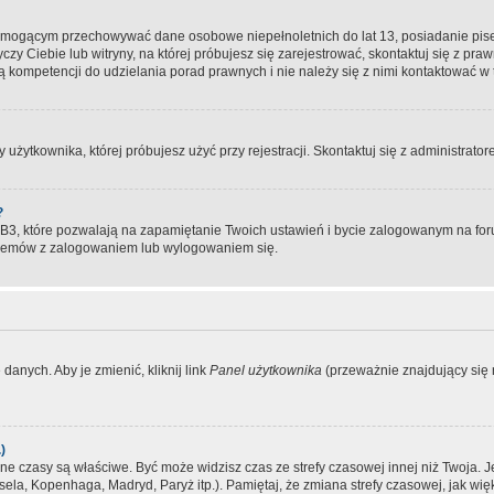
, mogącym przechowywać dane osobowe niepełnoletnich do lat 13, posiadanie pi
yczy Ciebie lub witryny, na której próbujesz się zarejestrować, skontaktuj się z pr
 kompetencji do udzielania porad prawnych i nie należy się z nimi kontaktować w te
użytkownika, której próbujesz użyć przy rejestracji. Skontaktuj się z administrat
?
, które pozwalają na zapamiętanie Twoich ustawień i bycie zalogowanym na forum
blemów z zalogowaniem lub wylogowaniem się.
danych. Aby je zmienić, kliknij link
Panel użytkownika
(przeważnie znajdujący się n
)
czasy są właściwe. Być może widzisz czas ze strefy czasowej innej niż Twoja. Jeże
sela, Kopenhaga, Madryd, Paryż itp.). Pamiętaj, że zmiana strefy czasowej, jak 