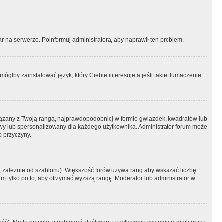
r na serwerze. Poinformuj administratora, aby naprawił ten problem.
ógłby zainstalować język, który Ciebie interesuje a jeśli takie tłumaczenie
iązany z Twoją rangą, najprawdopodobniej w formie gwiazdek, kwadratów lub
atowy lub spersonalizowany dla każdego użytkownika. Administrator forum może
o przyczyny.
, zależnie od szablonu). Większość forów używa rang aby wskazać liczbę
um tylko po to, aby otrzymać wyższą rangę. Moderator lub administrator w