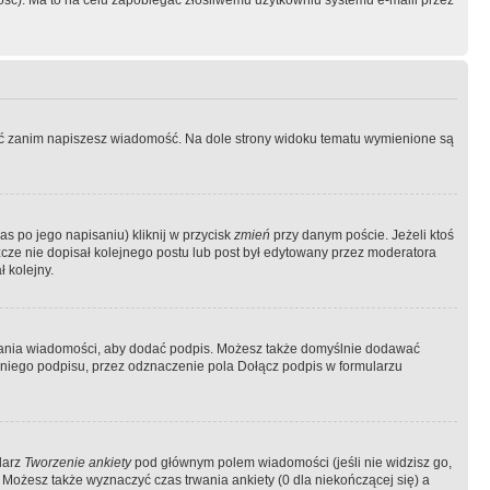
ość). Ma to na celu zapobiegać złośliwemu użytkowniu systemu e-maili przez
ować zanim napiszesz wiadomość. Na dole strony widoku tematu wymienione są
as po jego napisaniu) kliknij w przycisk
zmień
przy danym poście. Jeżeli ktoś
szcze nie dopisał kolejnego postu lub post był edytowany przez moderatora
 kolejny.
łania wiadomości, aby dodać podpis. Możesz także domyślnie dodawać
niego podpisu, przez odznaczenie pola Dołącz podpis w formularzu
larz
Tworzenie ankiety
pod głównym polem wiadomości (jeśli nie widzisz go,
 Możesz także wyznaczyć czas trwania ankiety (0 dla niekończącej się) a