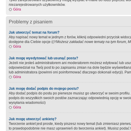
Tylko zarejestrowani użytkownicy mogą wysyłać e-maile do ludzi poprzez wbu
niezarejestrowanych użytkowników.
Góra
Problemy z pisaniem
Jak utworzyć temat na forum?
Aby napisać nowy temat w jednym z forów, kliknij odpowiedni przycisk widoc
dostępne dla Ciebie opcje ((
YMożesz zakładać nowe tematy na tym forum, Mo
Góra
Jak mogę wyedytować lub usunąć posta?
Jeżeli nie jesteś administratorem ani moderatorem możesz edytować lub usuwać
odpowiedział na Twój post to po zapisaniu zmian na dole będzie wyświetlana 
lub administratora (powinni oni poinformować dlaczego dokonali edycji). Pam
Góra
Jak mogę dodać podpis do mojego postu?
Aby dodać podpis do postu po pierwsze musisz go utworzyć w swoim profilu.
podpis do wszystkich swoich postów zaznaczając odpowiednią opcję w swoi
wysyłania wiadomości)
Góra
Jak mogę utworzyć ankietę?
Tworzenie ankiet jest proste, kiedy piszesz nowy temat (lub zmieniasz pier
to prawdopodobnie nie masz uprawnień do tworzenia ankiet). Musisz podać tyt