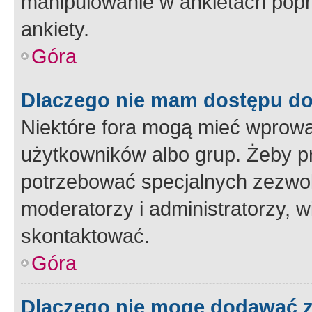
manipulowanie w ankietach popr
ankiety.
Góra
Dlaczego nie mam dostępu d
Niektóre fora mogą mieć wprowa
użytkowników albo grup. Żeby pr
potrzebować specjalnych zezwole
moderatorzy i administratorzy, w
skontaktować.
Góra
Dlaczego nie mogę dodawać 