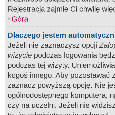
Rejestracja zajmie Ci chwilę wi
Góra
Dlaczego jestem automatycz
Jeżeli nie zaznaczysz opcji
Zalo
wizycie
podczas logowania będzi
podczas tej wizyty. Uniemożliwi
kogoś innego. Aby pozostawać 
zaznacz powyższą opcję. Nie jes
ogólnodostępnego komputera, np.
czy na uczelni. Jeżeli nie widzi