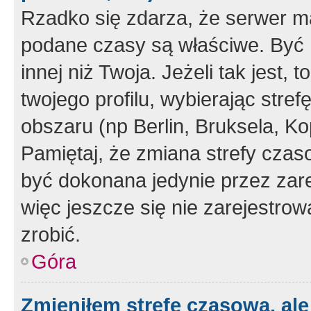
Rzadko się zdarza, że serwer m
podane czasy są właściwe. Być 
innej niż Twoja. Jeżeli tak jest,
twojego profilu, wybierając str
obszaru (np Berlin, Bruksela, Ko
Pamiętaj, że zmiana strefy czas
być dokonana jedynie przez zar
więc jeszcze się nie zarejestrow
zrobić.
Góra
Zmieniłem strefę czasową, ale