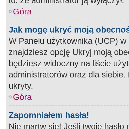
to, że administrator ją wyłączył.
Góra
Jak mogę ukryć moją obecno
W Panelu użytkownika (UCP) w 
znajdziesz opcję Ukryj moją obe
będziesz widoczny na liście użyt
administratorów oraz dla siebie.
ukryty.
Góra
Zapomniałem hasła!
Nie martw się! Jeśli twoje hasło