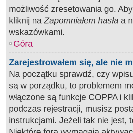
możliwość zresetowania go. Aby 
kliknij na
Zapomniałem hasła
a n
wskazówkami.
Góra
Zarejestrowałem się, ale nie 
Na początku sprawdź, czy wpisuj
są w porządku, to problemem mo
włączone są funkcje COPPA i kl
podczas rejestracji, musisz pos
instrukcjami. Jeżeli tak nie jes
Niektóre fora wymagają aktywac