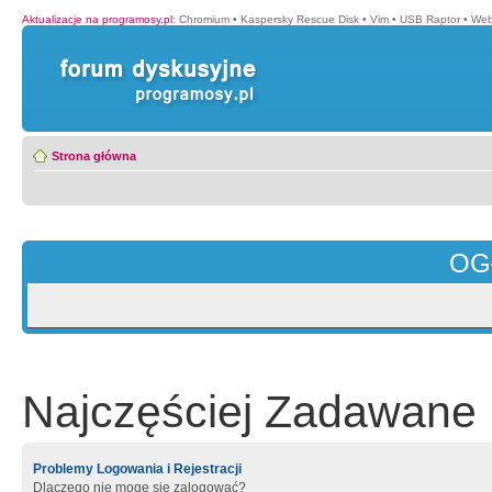
Aktualizacje na programosy.pl
:
Chromium
•
Kaspersky Rescue Disk
•
Vim
•
USB Raptor
•
Web
Strona główna
OG
Najczęściej Zadawane 
Problemy Logowania i Rejestracji
Dlaczego nie mogę się zalogować?