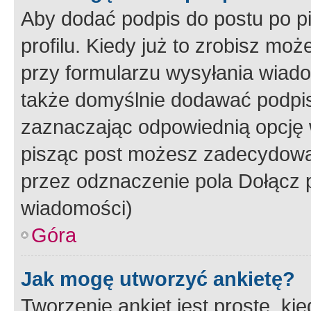
Aby dodać podpis do postu po 
profilu. Kiedy już to zrobisz m
przy formularzu wysyłania wiad
także domyślnie dodawać podpi
zaznaczając odpowiednią opcję 
pisząc post możesz zadecydowa
przez odznaczenie pola Dołącz 
wiadomości)
Góra
Jak mogę utworzyć ankietę?
Tworzenie ankiet jest proste, ki