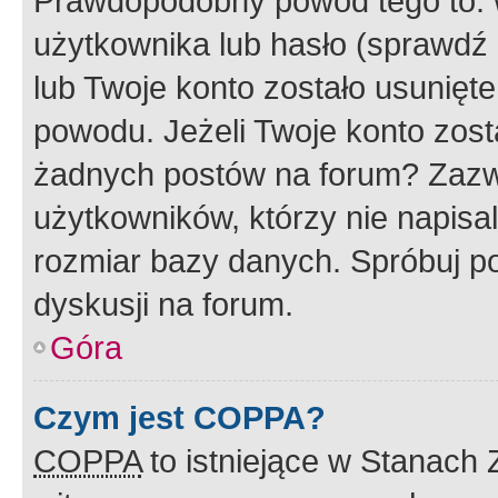
Prawdopodobny powód tego to:
użytkownika lub hasło (sprawdź e
lub Twoje konto zostało usunięte
powodu. Jeżeli Twoje konto zost
żadnych postów na forum? Zazw
użytkowników, którzy nie napisa
rozmiar bazy danych. Spróbuj po
dyskusji na forum.
Góra
Czym jest COPPA?
COPPA
to istniejące w Stanach