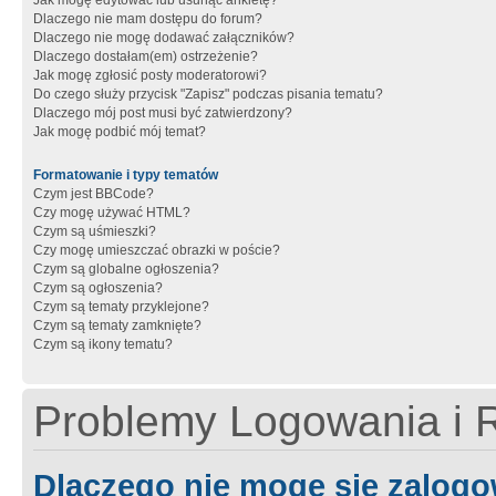
Jak mogę edytować lub usunąć ankietę?
Dlaczego nie mam dostępu do forum?
Dlaczego nie mogę dodawać załączników?
Dlaczego dostałam(em) ostrzeżenie?
Jak mogę zgłosić posty moderatorowi?
Do czego służy przycisk "Zapisz" podczas pisania tematu?
Dlaczego mój post musi być zatwierdzony?
Jak mogę podbić mój temat?
Formatowanie i typy tematów
Czym jest BBCode?
Czy mogę używać HTML?
Czym są uśmieszki?
Czy mogę umieszczać obrazki w poście?
Czym są globalne ogłoszenia?
Czym są ogłoszenia?
Czym są tematy przyklejone?
Czym są tematy zamknięte?
Czym są ikony tematu?
Problemy Logowania i R
Dlaczego nie mogę się zalog