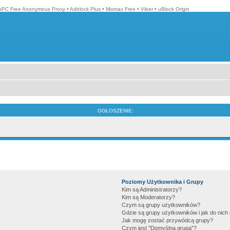
isPC Free Anonymous Proxy
•
Adblock Plus
•
Mixmax Free
•
Viber
•
uBlock Origin
OGŁOSZENIE:
Poziomy Użytkownika i Grupy
Kim są Administratorzy?
Kim są Moderatorzy?
Czym są grupy użytkowników?
Gdzie są grupy użytkowników i jak do nic
Jak mogę zostać przywódcą grupy?
Czym jest "Domyślna grupa"?