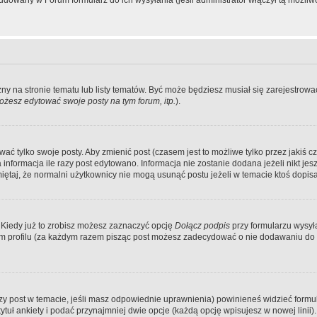
dowany w Forum formularz do ich wysyłania (jeśli administrator włączył tą możliw
zny na stronie tematu lub listy tematów. Być może będziesz musiał się zarejestr
żesz edytować swoje posty na tym forum, itp.
).
 tylko swoje posty. Aby zmienić post (czasem jest to możliwe tylko przez jakiś cz
informacja ile razy post edytowano. Informacja nie zostanie dodana jeżeli nikt je
iętaj, że normalni użytkownicy nie mogą usunąć postu jeżeli w temacie ktoś dopisał
 Kiedy już to zrobisz możesz zaznaczyć opcję
Dołącz podpis
przy formularzu wysy
m profilu (za każdym razem pisząc post możesz zadecydować o nie dodawaniu do 
wszy post w temacie, jeśli masz odpowiednie uprawnienia) powinieneś widzieć formu
uł ankiety i podać przynajmniej dwie opcje (każdą opcję wpisujesz w nowej linii).