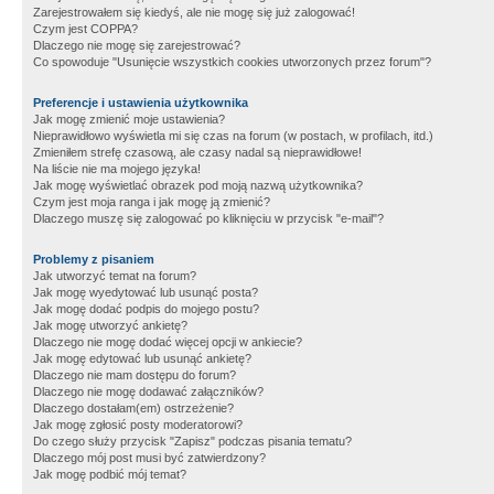
Zarejestrowałem się kiedyś, ale nie mogę się już zalogować!
Czym jest COPPA?
Dlaczego nie mogę się zarejestrować?
Co spowoduje "Usunięcie wszystkich cookies utworzonych przez forum"?
Preferencje i ustawienia użytkownika
Jak mogę zmienić moje ustawienia?
Nieprawidłowo wyświetla mi się czas na forum (w postach, w profilach, itd.)
Zmieniłem strefę czasową, ale czasy nadal są nieprawidłowe!
Na liście nie ma mojego języka!
Jak mogę wyświetlać obrazek pod moją nazwą użytkownika?
Czym jest moja ranga i jak mogę ją zmienić?
Dlaczego muszę się zalogować po kliknięciu w przycisk "e-mail"?
Problemy z pisaniem
Jak utworzyć temat na forum?
Jak mogę wyedytować lub usunąć posta?
Jak mogę dodać podpis do mojego postu?
Jak mogę utworzyć ankietę?
Dlaczego nie mogę dodać więcej opcji w ankiecie?
Jak mogę edytować lub usunąć ankietę?
Dlaczego nie mam dostępu do forum?
Dlaczego nie mogę dodawać załączników?
Dlaczego dostałam(em) ostrzeżenie?
Jak mogę zgłosić posty moderatorowi?
Do czego służy przycisk "Zapisz" podczas pisania tematu?
Dlaczego mój post musi być zatwierdzony?
Jak mogę podbić mój temat?