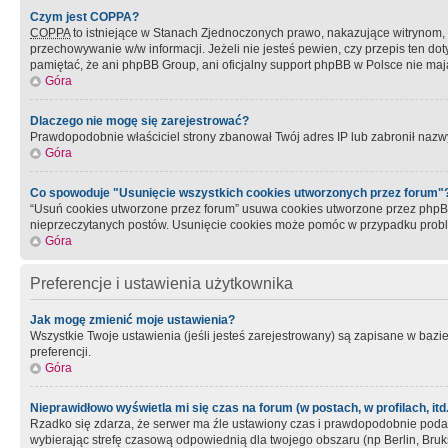
Czym jest COPPA?
COPPA
to istniejące w Stanach Zjednoczonych prawo, nakazujące witrynom
przechowywanie w/w informacji. Jeżeli nie jesteś pewien, czy przepis ten dot
pamiętać, że ani phpBB Group, ani oficjalny support phpBB w Polsce nie mają
Góra
Dlaczego nie mogę się zarejestrować?
Prawdopodobnie właściciel strony zbanował Twój adres IP lub zabronił nazwy 
Góra
Co spowoduje "Usunięcie wszystkich cookies utworzonych przez forum"
“Usuń cookies utworzone przez forum” usuwa cookies utworzone przez phpBB3
nieprzeczytanych postów. Usunięcie cookies może pomóc w przypadku pro
Góra
Preferencje i ustawienia użytkownika
Jak mogę zmienić moje ustawienia?
Wszystkie Twoje ustawienia (jeśli jesteś zarejestrowany) są zapisane w bazie 
preferencji.
Góra
Nieprawidłowo wyświetla mi się czas na forum (w postach, w profilach, itd.
Rzadko się zdarza, że serwer ma źle ustawiony czas i prawdopodobnie podane 
wybierając strefę czasową odpowiednią dla twojego obszaru (np Berlin, Bruk