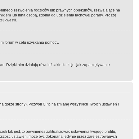
semnego zezwolenia rodziców lub prawnych opiekunów, zezwalające na
awnikiem lub inną osobą, zdolną do udzielenia fachowej porady. Proszę
j kwestii.
orem forum w celu uzyskania pomocy.
. Dzięki nim działają również takie funkcje, jak zapamiętywanie
a górze strony). Pozwoli Ci to na zmianę wszystkich Twoich ustawień i
li tak jest, to powinieneś zaktualizować ustawienia twojego profilu,
większość ustawień, może być dokonana jedynie przez zarejestrowanych