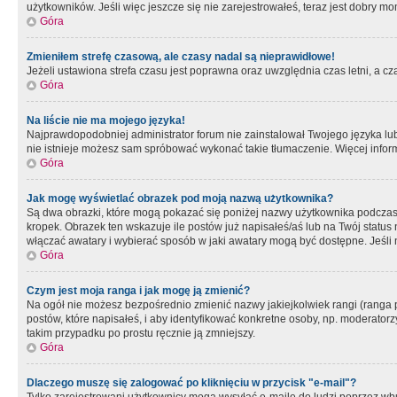
użytkowników. Jeśli więc jeszcze się nie zarejestrowałeś, teraz jest dobry mo
Góra
Zmieniłem strefę czasową, ale czasy nadal są nieprawidłowe!
Jeżeli ustawiona strefa czasu jest poprawna oraz uwzględnia czas letni, a c
Góra
Na liście nie ma mojego języka!
Najprawdopodobniej administrator forum nie zainstalował Twojego języka lub n
nie istnieje możesz sam spróbować wykonać takie tłumaczenie. Więcej inform
Góra
Jak mogę wyświetlać obrazek pod moją nazwą użytkownika?
Są dwa obrazki, które mogą pokazać się poniżej nazwy użytkownika podczas
kropek. Obrazek ten wskazuje ile postów już napisałeś/aś lub na Twój status
włączać awatary i wybierać sposób w jaki awatary mogą być dostępne. Jeśli n
Góra
Czym jest moja ranga i jak mogę ją zmienić?
Na ogół nie możesz bezpośrednio zmienić nazwy jakiejkolwiek rangi (ranga 
postów, które napisałeś, i aby identyfikować konkretne osoby, np. moderator
takim przypadku po prostu ręcznie ją zmniejszy.
Góra
Dlaczego muszę się zalogować po kliknięciu w przycisk "e-mail"?