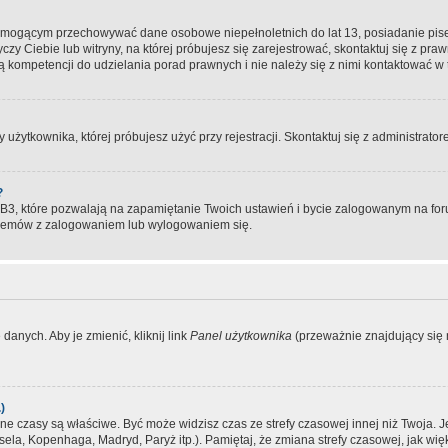
, mogącym przechowywać dane osobowe niepełnoletnich do lat 13, posiadanie pi
yczy Ciebie lub witryny, na której próbujesz się zarejestrować, skontaktuj się z pr
 kompetencji do udzielania porad prawnych i nie należy się z nimi kontaktować w te
użytkownika, której próbujesz użyć przy rejestracji. Skontaktuj się z administrat
?
, które pozwalają na zapamiętanie Twoich ustawień i bycie zalogowanym na forum
blemów z zalogowaniem lub wylogowaniem się.
danych. Aby je zmienić, kliknij link
Panel użytkownika
(przeważnie znajdujący się n
)
czasy są właściwe. Być może widzisz czas ze strefy czasowej innej niż Twoja. Jeże
sela, Kopenhaga, Madryd, Paryż itp.). Pamiętaj, że zmiana strefy czasowej, jak 