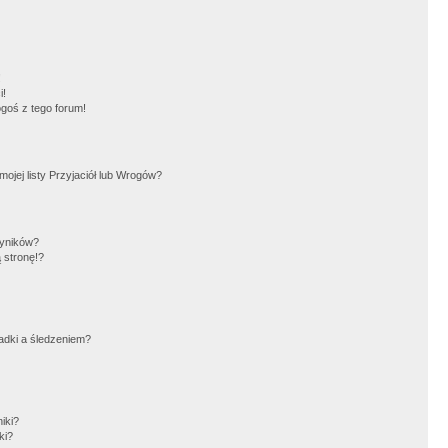
!
i!
goś z tego forum!
jej listy Przyjaciół lub Wrogów?
wyników?
 stronę!?
adki a śledzeniem?
iki?
ki?