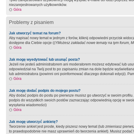
Tylko zarejestrowani użytkownicy mogą wysyłać e-maile do ludzi poprzez wbu
niezarejestrowanych użytkowników.
Góra
Problemy z pisaniem
Jak utworzyć temat na forum?
Aby napisać nowy temat w jednym z forów, kliknij odpowiedni przycisk widoc
dostępne dla Ciebie opcje ((
YMożesz zakładać nowe tematy na tym forum, Mo
Góra
Jak mogę wyedytować lub usunąć posta?
Jeżeli nie jesteś administratorem ani moderatorem możesz edytować lub usuwać
odpowiedział na Twój post to po zapisaniu zmian na dole będzie wyświetlana 
lub administratora (powinni oni poinformować dlaczego dokonali edycji). Pam
Góra
Jak mogę dodać podpis do mojego postu?
Aby dodać podpis do postu po pierwsze musisz go utworzyć w swoim profilu.
podpis do wszystkich swoich postów zaznaczając odpowiednią opcję w swoi
wysyłania wiadomości)
Góra
Jak mogę utworzyć ankietę?
Tworzenie ankiet jest proste, kiedy piszesz nowy temat (lub zmieniasz pier
to prawdopodobnie nie masz uprawnień do tworzenia ankiet). Musisz podać tyt