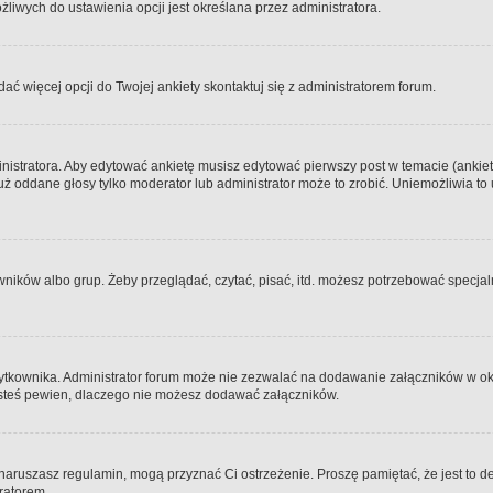
iwych do ustawienia opcji jest określana przez administratora.
dać więcej opcji do Twojej ankiety skontaktuj się z administratorem forum.
nistratora. Aby edytować ankietę musisz edytować pierwszy post w temacie (ankieta
y już oddane głosy tylko moderator lub administrator może to zrobić. Uniemożliwia
ków albo grup. Żeby przeglądać, czytać, pisać, itd. możesz potrzebować specjalny
ytkownika. Administrator forum może nie zezwalać na dodawanie załączników w o
 jesteś pewien, dlaczego nie możesz dodawać załączników.
e naruszasz regulamin, mogą przyznać Ci ostrzeżenie. Proszę pamiętać, że jest to d
tratorem.