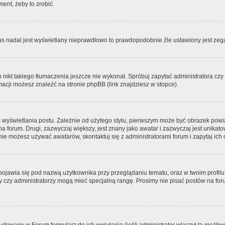
ment, żeby to zrobić.
zas nadal jest wyświetlany nieprawdłowo to prawdopodobnie źle ustawiony jest zega
ikt takiego tłumaczenia jeszcze nie wykonał. Spróbuj zapytać administratora czy m
acji możesz znaleźć na stronie phpBB (link znajdziesz w stopce).
 wyświetlania postu. Zależnie od użytego stylu, pierwszym może być obrazek pow
 na forum. Drugi, zazwyczaj większy, jest znany jako awatar i zazwyczaj jest unik
ie możesz używać awatarów, skontaktuj się z administratorami forum i zapytaj ich 
pojawia się pod nazwą użytkownika przy przeglądaniu tematu, oraz w twoim profilu
zy czy administratorzy mogą mieć specjalną rangę. Prosimy nie pisać postów na for