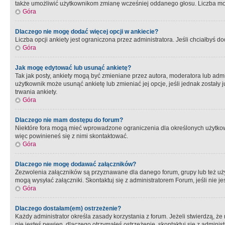
także umożliwić użytkownikom zmianę wcześniej oddanego głosu. Liczba możl
Góra
Dlaczego nie mogę dodać więcej opcji w ankiecie?
Liczba opcji ankiety jest ograniczona przez administratora. Jeśli chciałbyś do
Góra
Jak mogę edytować lub usunąć ankietę?
Tak jak posty, ankiety mogą być zmieniane przez autora, moderatora lub admi
użytkownik może usunąć ankietę lub zmieniać jej opcje, jeśli jednak został
trwania ankiety.
Góra
Dlaczego nie mam dostępu do forum?
Niektóre fora mogą mieć wprowadzone ograniczenia dla określonych użytkowni
więc powinieneś się z nimi skontaktować.
Góra
Dlaczego nie mogę dodawać załączników?
Zezwolenia załączników są przyznawane dla danego forum, grupy lub też uż
mogą wysyłać załączniki. Skontaktuj się z administratorem Forum, jeśli nie
Góra
Dlaczego dostałam(em) ostrzeżenie?
Każdy administrator określa zasady korzystania z forum. Jeżeli stwierdzą, ż
nie jesteś pewien, dlaczego otrzymałeś ostrzeżenie, skontaktuj sie z adminis