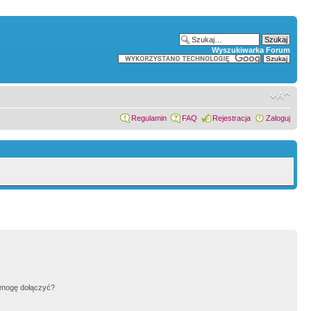
Wyszukiwarka Forum
Regulamin
FAQ
Rejestracja
Zaloguj
h mogę dołączyć?