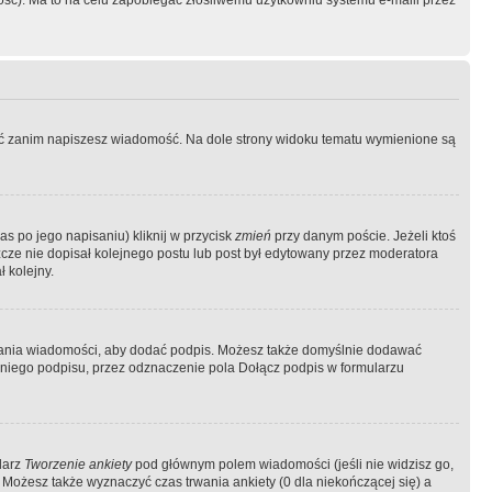
ość). Ma to na celu zapobiegać złośliwemu użytkowniu systemu e-maili przez
ować zanim napiszesz wiadomość. Na dole strony widoku tematu wymienione są
as po jego napisaniu) kliknij w przycisk
zmień
przy danym poście. Jeżeli ktoś
szcze nie dopisał kolejnego postu lub post był edytowany przez moderatora
 kolejny.
łania wiadomości, aby dodać podpis. Możesz także domyślnie dodawać
niego podpisu, przez odznaczenie pola Dołącz podpis w formularzu
larz
Tworzenie ankiety
pod głównym polem wiadomości (jeśli nie widzisz go,
 Możesz także wyznaczyć czas trwania ankiety (0 dla niekończącej się) a