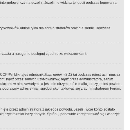
ternetowej czy na uczelni. Jeżeli nie widzisz tej opcji podczas logowania
tkowników online tylko dla administratorów oraz dla siebie. Będziesz
 hasła
a następnie postępuj zgodnie ze wskazówkami.
e COPPA i kliknąłeś odnośnik
Mam mniej niż 13 lat
podczas rejestracji, musisz
kont, bądź przez samych użytkowników, bądź przez administratora, zanim
cjami w nim zawartymi, a jeśli nie otrzymałeś e-maila, to czy jesteś pewien,
ś poprawmy adres e-mail spróbuj skontaktować się z administratorem Forum.
ięte przez administratora z jakiegoś powodu. Jeżeli Twoje konto zostało
iejszyć rozmiar bazy danych. Spróbuj ponownie zarejestrować się i włączyć