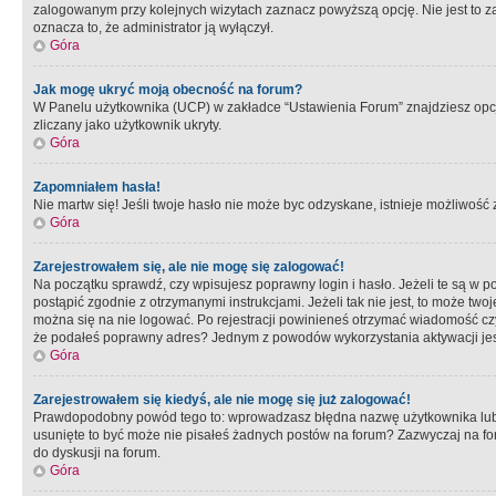
zalogowanym przy kolejnych wizytach zaznacz powyższą opcję. Nie jest to zal
oznacza to, że administrator ją wyłączył.
Góra
Jak mogę ukryć moją obecność na forum?
W Panelu użytkownika (UCP) w zakładce “Ustawienia Forum” znajdziesz opcję 
zliczany jako użytkownik ukryty.
Góra
Zapomniałem hasła!
Nie martw się! Jeśli twoje hasło nie może byc odzyskane, istnieje możliwość z
Góra
Zarejestrowałem się, ale nie mogę się zalogować!
Na początku sprawdź, czy wpisujesz poprawny login i hasło. Jeżeli te są w 
postąpić zgodnie z otrzymanymi instrukcjami. Jeżeli tak nie jest, to może 
można się na nie logować. Po rejestracji powinieneś otrzymać wiadomość czy 
że podałeś poprawny adres? Jednym z powodów wykorzystania aktywacji je
Góra
Zarejestrowałem się kiedyś, ale nie mogę się już zalogować!
Prawdopodobny powód tego to: wprowadzasz błędna nazwę użytkownika lub hasł
usunięte to być może nie pisałeś żadnych postów na forum? Zazwyczaj na fo
do dyskusji na forum.
Góra