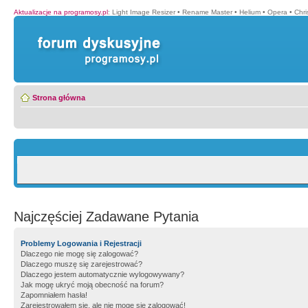
Aktualizacje na programosy.pl
:
Light Image Resizer
•
Rename Master
•
Helium
•
Opera
•
Chr
Strona główna
Najczęściej Zadawane Pytania
Problemy Logowania i Rejestracji
Dlaczego nie mogę się zalogować?
Dlaczego muszę się zarejestrować?
Dlaczego jestem automatycznie wylogowywany?
Jak mogę ukryć moją obecność na forum?
Zapomniałem hasła!
Zarejestrowałem się, ale nie mogę się zalogować!