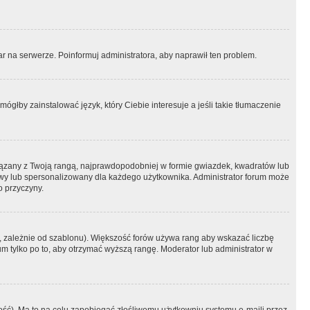
r na serwerze. Poinformuj administratora, aby naprawił ten problem.
ógłby zainstalować język, który Ciebie interesuje a jeśli takie tłumaczenie
iązany z Twoją rangą, najprawdopodobniej w formie gwiazdek, kwadratów lub
atowy lub spersonalizowany dla każdego użytkownika. Administrator forum może
o przyczyny.
, zależnie od szablonu). Większość forów używa rang aby wskazać liczbę
um tylko po to, aby otrzymać wyższą rangę. Moderator lub administrator w