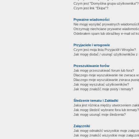
Czym jest "Domyślna grupa użytkownika"?
Czym jest link "Ekipa"?
Prywatne wiadomości
Nie mogę wysyłać prywatnych wiadomości
Otrzymuję niechciane prywatne wiadomośc
Odebrałem spam lub obraźliwy e-mail od ko
Przyjaciele i wrogowie
Czym jest moja lista Przyjaciół i Wrogów?
Jak mogę dodać / usunąć użytkowników z mo
Przeszukiwanie forów
Jak mogę przeszukiwać forum lub fora?
Dlaczego moje wyszukiwanie nie zwraca 
Dlaczego moje wyszukiwanie zwraca pustą
Jak mogę wyszukać użytkowników?
Jak mogę znaleźć moje posty i tematy?
Śledzenie tematu i Zakładki
Jaka jest różnica między utworzeniem zakł
Jak mogę śledzić wybrane fora lub tematy?
Jak mogę usunąć moje śledzenia?
Załączniki
Jak mogę odnaleźć wszystkie moje załączn
Jak mogę znaleźć wszystkie moje załączni