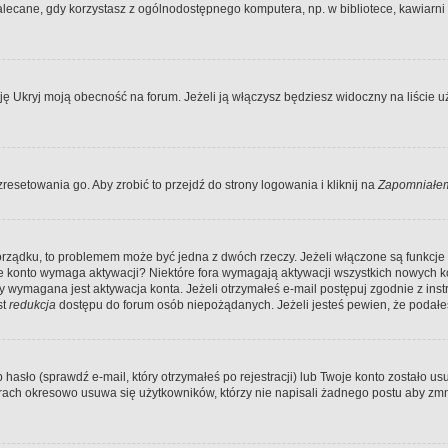
ecane, gdy korzystasz z ogólnodostępnego komputera, np. w bibliotece, kawiarni in
Ukryj moją obecność na forum. Jeżeli ją włączysz będziesz widoczny na liście uży
resetowania go. Aby zrobić to przejdź do strony logowania i kliknij na
Zapomniałem
porządku, to problemem może być jedna z dwóch rzeczy. Jeżeli włączone są funkcj
twoje konto wymaga aktywacji? Niektóre fora wymagają aktywacji wszystkich nowych 
wymagana jest aktywacja konta. Jeżeli otrzymałeś e-mail postępuj zgodnie z instruk
st
redukcja
dostępu do forum osób niepożądanych. Jeżeli jesteś pewien, że podałe
o (sprawdź e-mail, który otrzymałeś po rejestracji) lub Twoje konto zostało usun
rach okresowo usuwa się użytkowników, którzy nie napisali żadnego postu aby zmn