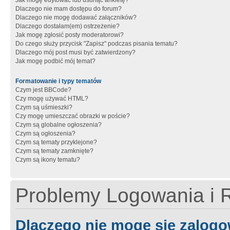
Jak mogę edytować lub usunąć ankietę?
Dlaczego nie mam dostępu do forum?
Dlaczego nie mogę dodawać załączników?
Dlaczego dostałam(em) ostrzeżenie?
Jak mogę zgłosić posty moderatorowi?
Do czego służy przycisk "Zapisz" podczas pisania tematu?
Dlaczego mój post musi być zatwierdzony?
Jak mogę podbić mój temat?
Formatowanie i typy tematów
Czym jest BBCode?
Czy mogę używać HTML?
Czym są uśmieszki?
Czy mogę umieszczać obrazki w poście?
Czym są globalne ogłoszenia?
Czym są ogłoszenia?
Czym są tematy przyklejone?
Czym są tematy zamknięte?
Czym są ikony tematu?
Problemy Logowania i R
Dlaczego nie mogę się zalog