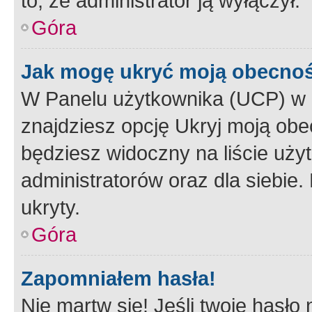
to, że administrator ją wyłączył.
Góra
Jak mogę ukryć moją obecno
W Panelu użytkownika (UCP) w 
znajdziesz opcję Ukryj moją obe
będziesz widoczny na liście użyt
administratorów oraz dla siebie.
ukryty.
Góra
Zapomniałem hasła!
Nie martw się! Jeśli twoje hasło