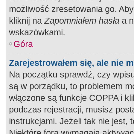
możliwość zresetowania go. Aby 
kliknij na
Zapomniałem hasła
a n
wskazówkami.
Góra
Zarejestrowałem się, ale nie 
Na początku sprawdź, czy wpisuj
są w porządku, to problemem mo
włączone są funkcje COPPA i kl
podczas rejestracji, musisz pos
instrukcjami. Jeżeli tak nie jes
Niektóre fora wymagają aktywac