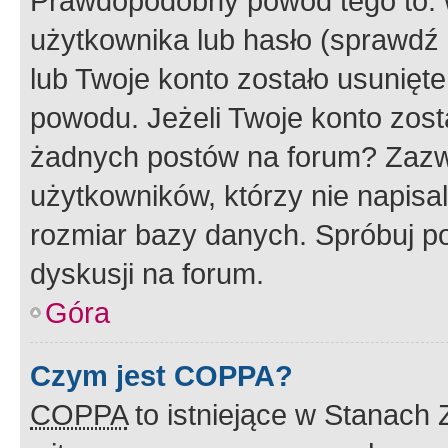
Prawdopodobny powód tego to:
użytkownika lub hasło (sprawdź e
lub Twoje konto zostało usunięte
powodu. Jeżeli Twoje konto zost
żadnych postów na forum? Zazw
użytkowników, którzy nie napisa
rozmiar bazy danych. Spróbuj po
dyskusji na forum.
Góra
Czym jest COPPA?
COPPA
to istniejące w Stanach