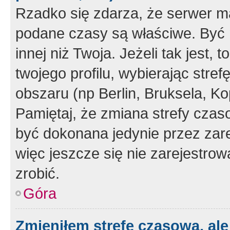
Rzadko się zdarza, że serwer m
podane czasy są właściwe. Być 
innej niż Twoja. Jeżeli tak jest,
twojego profilu, wybierając str
obszaru (np Berlin, Bruksela, Ko
Pamiętaj, że zmiana strefy czas
być dokonana jedynie przez zar
więc jeszcze się nie zarejestrow
zrobić.
Góra
Zmieniłem strefę czasową, ale