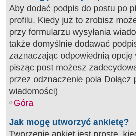
Aby dodać podpis do postu po 
profilu. Kiedy już to zrobisz m
przy formularzu wysyłania wiad
także domyślnie dodawać podpi
zaznaczając odpowiednią opcję 
pisząc post możesz zadecydowa
przez odznaczenie pola Dołącz 
wiadomości)
Góra
Jak mogę utworzyć ankietę?
Tworzenie ankiet jest proste, ki