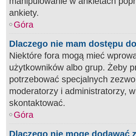
manipulowanie w ankietach popr
ankiety.
Góra
Dlaczego nie mam dostępu d
Niektóre fora mogą mieć wprowa
użytkowników albo grup. Żeby pr
potrzebować specjalnych zezwole
moderatorzy i administratorzy, w
skontaktować.
Góra
Dlaczego nie mogę dodawać 