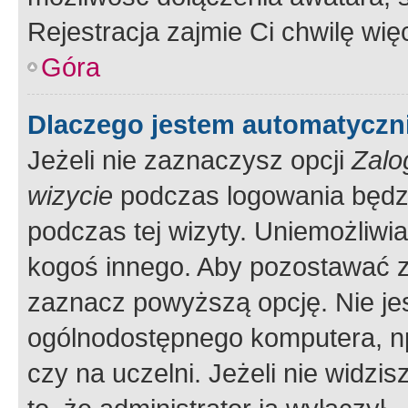
Rejestracja zajmie Ci chwilę wi
Góra
Dlaczego jestem automatycz
Jeżeli nie zaznaczysz opcji
Zalo
wizycie
podczas logowania będzi
podczas tej wizyty. Uniemożliwi
kogoś innego. Aby pozostawać 
zaznacz powyższą opcję. Nie jes
ogólnodostępnego komputera, np.
czy na uczelni. Jeżeli nie widzi