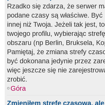
Rzadko się zdarza, że serwer m
podane czasy są właściwe. Być 
innej niż Twoja. Jeżeli tak jest,
twojego profilu, wybierając str
obszaru (np Berlin, Bruksela, Ko
Pamiętaj, że zmiana strefy czas
być dokonana jedynie przez zar
więc jeszcze się nie zarejestrow
zrobić.
Góra
Zmieniłem strefę czasową, ale