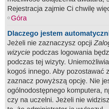
Rejestracja zajmie Ci chwilę wi
Góra
Dlaczego jestem automatycz
Jeżeli nie zaznaczysz opcji
Zalo
wizycie
podczas logowania będzi
podczas tej wizyty. Uniemożliwi
kogoś innego. Aby pozostawać 
zaznacz powyższą opcję. Nie jes
ogólnodostępnego komputera, np.
czy na uczelni. Jeżeli nie widzi