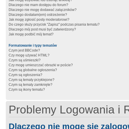
Jak mogę edytować lub usunąć ankietę?
Dlaczego nie mam dostępu do forum?
Dlaczego nie mogę dodawać załączników?
Dlaczego dostałam(em) ostrzeżenie?
Jak mogę zgłosić posty moderatorowi?
Do czego służy przycisk "Zapisz" podczas pisania tematu?
Dlaczego mój post musi być zatwierdzony?
Jak mogę podbić mój temat?
Formatowanie i typy tematów
Czym jest BBCode?
Czy mogę używać HTML?
Czym są uśmieszki?
Czy mogę umieszczać obrazki w poście?
Czym są globalne ogłoszenia?
Czym są ogłoszenia?
Czym są tematy przyklejone?
Czym są tematy zamknięte?
Czym są ikony tematu?
Problemy Logowania i R
Dlaczego nie mogę się zalog