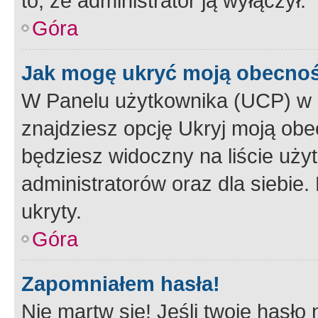
to, że administrator ją wyłączył.
Góra
Jak mogę ukryć moją obecno
W Panelu użytkownika (UCP) w 
znajdziesz opcję Ukryj moją obe
będziesz widoczny na liście użyt
administratorów oraz dla siebie.
ukryty.
Góra
Zapomniałem hasła!
Nie martw się! Jeśli twoje hasło