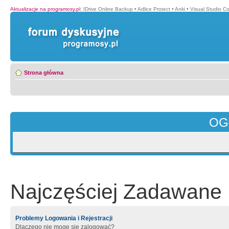
Aktualizacje na programosy.pl
:
IDrive Online Backup
•
Adlice Protect
•
Anki
•
Visual Studio C
Strona główna
OG
Najczęściej Zadawane 
Problemy Logowania i Rejestracji
Dlaczego nie mogę się zalogować?