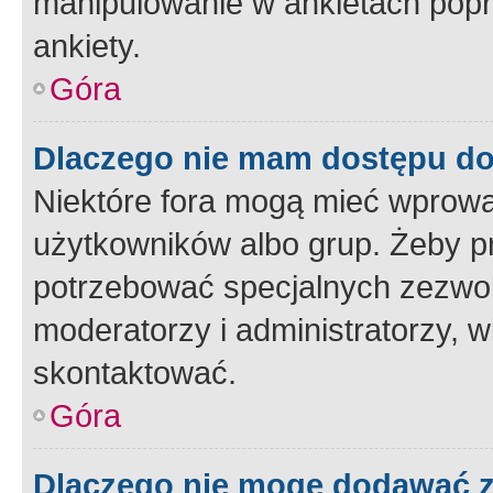
manipulowanie w ankietach popr
ankiety.
Góra
Dlaczego nie mam dostępu d
Niektóre fora mogą mieć wprowa
użytkowników albo grup. Żeby pr
potrzebować specjalnych zezwole
moderatorzy i administratorzy, w
skontaktować.
Góra
Dlaczego nie mogę dodawać 