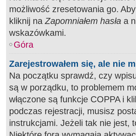
możliwość zresetowania go. Aby 
kliknij na
Zapomniałem hasła
a n
wskazówkami.
Góra
Zarejestrowałem się, ale nie 
Na początku sprawdź, czy wpisuj
są w porządku, to problemem mo
włączone są funkcje COPPA i kl
podczas rejestracji, musisz pos
instrukcjami. Jeżeli tak nie jes
Niektóre fora wymagają aktywac