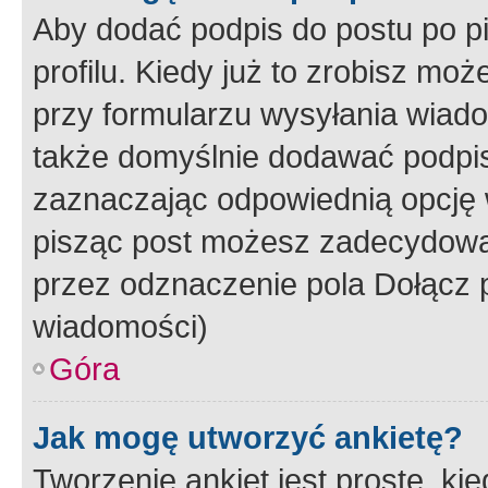
Aby dodać podpis do postu po 
profilu. Kiedy już to zrobisz m
przy formularzu wysyłania wiad
także domyślnie dodawać podpi
zaznaczając odpowiednią opcję 
pisząc post możesz zadecydowa
przez odznaczenie pola Dołącz 
wiadomości)
Góra
Jak mogę utworzyć ankietę?
Tworzenie ankiet jest proste, ki