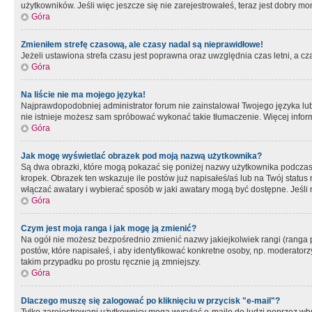
użytkowników. Jeśli więc jeszcze się nie zarejestrowałeś, teraz jest dobry mo
Góra
Zmieniłem strefę czasową, ale czasy nadal są nieprawidłowe!
Jeżeli ustawiona strefa czasu jest poprawna oraz uwzględnia czas letni, a c
Góra
Na liście nie ma mojego języka!
Najprawdopodobniej administrator forum nie zainstalował Twojego języka lub n
nie istnieje możesz sam spróbować wykonać takie tłumaczenie. Więcej inform
Góra
Jak mogę wyświetlać obrazek pod moją nazwą użytkownika?
Są dwa obrazki, które mogą pokazać się poniżej nazwy użytkownika podczas
kropek. Obrazek ten wskazuje ile postów już napisałeś/aś lub na Twój status
włączać awatary i wybierać sposób w jaki awatary mogą być dostępne. Jeśli n
Góra
Czym jest moja ranga i jak mogę ją zmienić?
Na ogół nie możesz bezpośrednio zmienić nazwy jakiejkolwiek rangi (ranga 
postów, które napisałeś, i aby identyfikować konkretne osoby, np. moderator
takim przypadku po prostu ręcznie ją zmniejszy.
Góra
Dlaczego muszę się zalogować po kliknięciu w przycisk "e-mail"?