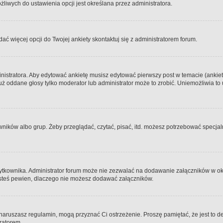
iwych do ustawienia opcji jest określana przez administratora.
dać więcej opcji do Twojej ankiety skontaktuj się z administratorem forum.
nistratora. Aby edytować ankietę musisz edytować pierwszy post w temacie (ankieta
y już oddane głosy tylko moderator lub administrator może to zrobić. Uniemożliwia
ków albo grup. Żeby przeglądać, czytać, pisać, itd. możesz potrzebować specjalny
ytkownika. Administrator forum może nie zezwalać na dodawanie załączników w o
 jesteś pewien, dlaczego nie możesz dodawać załączników.
e naruszasz regulamin, mogą przyznać Ci ostrzeżenie. Proszę pamiętać, że jest to d
tratorem.