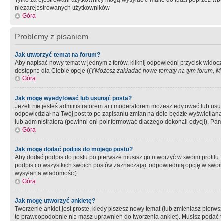
Tylko zarejestrowani użytkownicy mogą wysyłać e-maile do ludzi poprzez wbu
niezarejestrowanych użytkowników.
Góra
Problemy z pisaniem
Jak utworzyć temat na forum?
Aby napisać nowy temat w jednym z forów, kliknij odpowiedni przycisk widoc
dostępne dla Ciebie opcje ((
YMożesz zakładać nowe tematy na tym forum, Mo
Góra
Jak mogę wyedytować lub usunąć posta?
Jeżeli nie jesteś administratorem ani moderatorem możesz edytować lub usuwać
odpowiedział na Twój post to po zapisaniu zmian na dole będzie wyświetlana 
lub administratora (powinni oni poinformować dlaczego dokonali edycji). Pam
Góra
Jak mogę dodać podpis do mojego postu?
Aby dodać podpis do postu po pierwsze musisz go utworzyć w swoim profilu.
podpis do wszystkich swoich postów zaznaczając odpowiednią opcję w swoi
wysyłania wiadomości)
Góra
Jak mogę utworzyć ankietę?
Tworzenie ankiet jest proste, kiedy piszesz nowy temat (lub zmieniasz pier
to prawdopodobnie nie masz uprawnień do tworzenia ankiet). Musisz podać tyt