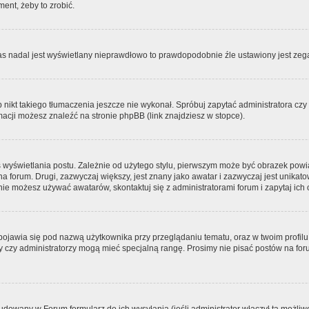
ment, żeby to zrobić.
zas nadal jest wyświetlany nieprawdłowo to prawdopodobnie źle ustawiony jest zega
ikt takiego tłumaczenia jeszcze nie wykonał. Spróbuj zapytać administratora czy m
acji możesz znaleźć na stronie phpBB (link znajdziesz w stopce).
 wyświetlania postu. Zależnie od użytego stylu, pierwszym może być obrazek pow
 na forum. Drugi, zazwyczaj większy, jest znany jako awatar i zazwyczaj jest unik
ie możesz używać awatarów, skontaktuj się z administratorami forum i zapytaj ich 
pojawia się pod nazwą użytkownika przy przeglądaniu tematu, oraz w twoim profilu
zy czy administratorzy mogą mieć specjalną rangę. Prosimy nie pisać postów na for