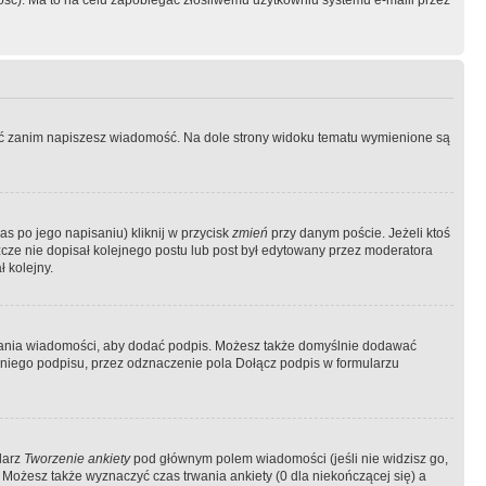
ość). Ma to na celu zapobiegać złośliwemu użytkowniu systemu e-maili przez
ować zanim napiszesz wiadomość. Na dole strony widoku tematu wymienione są
as po jego napisaniu) kliknij w przycisk
zmień
przy danym poście. Jeżeli ktoś
szcze nie dopisał kolejnego postu lub post był edytowany przez moderatora
 kolejny.
łania wiadomości, aby dodać podpis. Możesz także domyślnie dodawać
niego podpisu, przez odznaczenie pola Dołącz podpis w formularzu
larz
Tworzenie ankiety
pod głównym polem wiadomości (jeśli nie widzisz go,
 Możesz także wyznaczyć czas trwania ankiety (0 dla niekończącej się) a