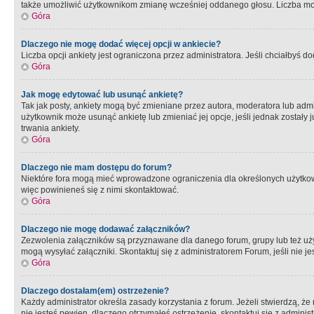
także umożliwić użytkownikom zmianę wcześniej oddanego głosu. Liczba możl
Góra
Dlaczego nie mogę dodać więcej opcji w ankiecie?
Liczba opcji ankiety jest ograniczona przez administratora. Jeśli chciałbyś do
Góra
Jak mogę edytować lub usunąć ankietę?
Tak jak posty, ankiety mogą być zmieniane przez autora, moderatora lub admi
użytkownik może usunąć ankietę lub zmieniać jej opcje, jeśli jednak został
trwania ankiety.
Góra
Dlaczego nie mam dostępu do forum?
Niektóre fora mogą mieć wprowadzone ograniczenia dla określonych użytkowni
więc powinieneś się z nimi skontaktować.
Góra
Dlaczego nie mogę dodawać załączników?
Zezwolenia załączników są przyznawane dla danego forum, grupy lub też uż
mogą wysyłać załączniki. Skontaktuj się z administratorem Forum, jeśli nie
Góra
Dlaczego dostałam(em) ostrzeżenie?
Każdy administrator określa zasady korzystania z forum. Jeżeli stwierdzą, ż
nie jesteś pewien, dlaczego otrzymałeś ostrzeżenie, skontaktuj sie z adminis