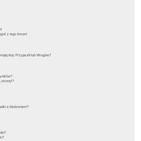
!
i!
goś z tego forum!
jej listy Przyjaciół lub Wrogów?
wyników?
 stronę!?
adki a śledzeniem?
iki?
ki?