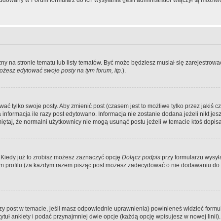
dowany w Forum formularz do ich wysyłania (jeśli administrator włączył tą możliw
zny na stronie tematu lub listy tematów. Być może będziesz musiał się zarejestr
żesz edytować swoje posty na tym forum, itp.
).
 tylko swoje posty. Aby zmienić post (czasem jest to możliwe tylko przez jakiś cz
informacja ile razy post edytowano. Informacja nie zostanie dodana jeżeli nikt je
iętaj, że normalni użytkownicy nie mogą usunąć postu jeżeli w temacie ktoś dopisał
 Kiedy już to zrobisz możesz zaznaczyć opcję
Dołącz podpis
przy formularzu wysy
m profilu (za każdym razem pisząc post możesz zadecydować o nie dodawaniu do 
wszy post w temacie, jeśli masz odpowiednie uprawnienia) powinieneś widzieć formu
uł ankiety i podać przynajmniej dwie opcje (każdą opcję wpisujesz w nowej linii).