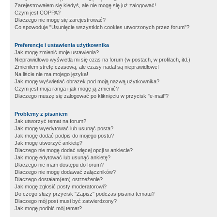
Zarejestrowałem się kiedyś, ale nie mogę się już zalogować!
Czym jest COPPA?
Dlaczego nie mogę się zarejestrować?
Co spowoduje "Usunięcie wszystkich cookies utworzonych przez forum"?
Preferencje i ustawienia użytkownika
Jak mogę zmienić moje ustawienia?
Nieprawidłowo wyświetla mi się czas na forum (w postach, w profilach, itd.)
Zmieniłem strefę czasową, ale czasy nadal są nieprawidłowe!
Na liście nie ma mojego języka!
Jak mogę wyświetlać obrazek pod moją nazwą użytkownika?
Czym jest moja ranga i jak mogę ją zmienić?
Dlaczego muszę się zalogować po kliknięciu w przycisk "e-mail"?
Problemy z pisaniem
Jak utworzyć temat na forum?
Jak mogę wyedytować lub usunąć posta?
Jak mogę dodać podpis do mojego postu?
Jak mogę utworzyć ankietę?
Dlaczego nie mogę dodać więcej opcji w ankiecie?
Jak mogę edytować lub usunąć ankietę?
Dlaczego nie mam dostępu do forum?
Dlaczego nie mogę dodawać załączników?
Dlaczego dostałam(em) ostrzeżenie?
Jak mogę zgłosić posty moderatorowi?
Do czego służy przycisk "Zapisz" podczas pisania tematu?
Dlaczego mój post musi być zatwierdzony?
Jak mogę podbić mój temat?