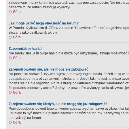
zalogowanym przy kolejnych wizytach zaznacz powyższą opcję. Nie jest to zal
oznacza to, że administrator ją wyłączył.
Góra
Jak mogę ukryć moją obecność na forum?
W Panelu użytkownika (UCP) w zakładce “Ustawienia Forum” znajdziesz opcję 
zliczany jako użytkownik ukryty.
Góra
Zapomniałem hasła!
Nie martw się! Jeśli twoje hasło nie może byc odzyskane, istnieje możliwość z
Góra
Zarejestrowałem się, ale nie mogę się zalogować!
Na początku sprawdź, czy wpisujesz poprawny login i hasło. Jeżeli te są w 
postąpić zgodnie z otrzymanymi instrukcjami. Jeżeli tak nie jest, to może 
można się na nie logować. Po rejestracji powinieneś otrzymać wiadomość czy 
że podałeś poprawny adres? Jednym z powodów wykorzystania aktywacji je
Góra
Zarejestrowałem się kiedyś, ale nie mogę się już zalogować!
Prawdopodobny powód tego to: wprowadzasz błędna nazwę użytkownika lub hasł
usunięte to być może nie pisałeś żadnych postów na forum? Zazwyczaj na fo
do dyskusji na forum.
Góra