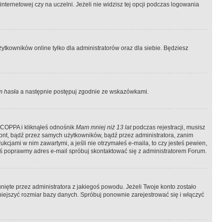
ternetowej czy na uczelni. Jeżeli nie widzisz tej opcji podczas logowania
tkowników online tylko dla administratorów oraz dla siebie. Będziesz
 hasła
a następnie postępuj zgodnie ze wskazówkami.
e COPPA i kliknąłeś odnośnik
Mam mniej niż 13 lat
podczas rejestracji, musisz
kont, bądź przez samych użytkowników, bądź przez administratora, zanim
cjami w nim zawartymi, a jeśli nie otrzymałeś e-maila, to czy jesteś pewien,
ś poprawmy adres e-mail spróbuj skontaktować się z administratorem Forum.
ięte przez administratora z jakiegoś powodu. Jeżeli Twoje konto zostało
iejszyć rozmiar bazy danych. Spróbuj ponownie zarejestrować się i włączyć