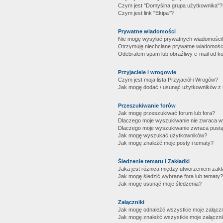
Czym jest "Domyślna grupa użytkownika"?
Czym jest link "Ekipa"?
Prywatne wiadomości
Nie mogę wysyłać prywatnych wiadomości
Otrzymuję niechciane prywatne wiadomośc
Odebrałem spam lub obraźliwy e-mail od ko
Przyjaciele i wrogowie
Czym jest moja lista Przyjaciół i Wrogów?
Jak mogę dodać / usunąć użytkowników z mo
Przeszukiwanie forów
Jak mogę przeszukiwać forum lub fora?
Dlaczego moje wyszukiwanie nie zwraca 
Dlaczego moje wyszukiwanie zwraca pustą
Jak mogę wyszukać użytkowników?
Jak mogę znaleźć moje posty i tematy?
Śledzenie tematu i Zakładki
Jaka jest różnica między utworzeniem zakł
Jak mogę śledzić wybrane fora lub tematy?
Jak mogę usunąć moje śledzenia?
Załączniki
Jak mogę odnaleźć wszystkie moje załączn
Jak mogę znaleźć wszystkie moje załączni