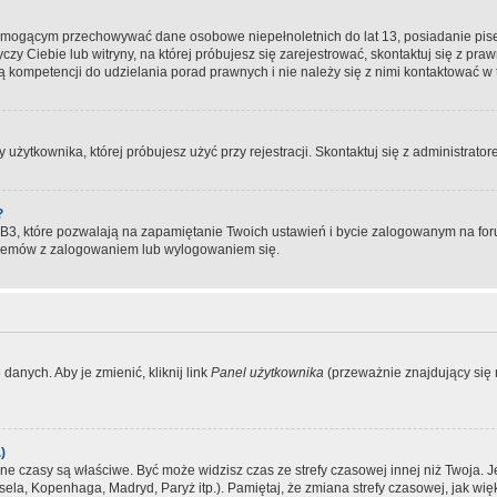
, mogącym przechowywać dane osobowe niepełnoletnich do lat 13, posiadanie pi
yczy Ciebie lub witryny, na której próbujesz się zarejestrować, skontaktuj się z pr
 kompetencji do udzielania porad prawnych i nie należy się z nimi kontaktować w te
użytkownika, której próbujesz użyć przy rejestracji. Skontaktuj się z administrat
?
, które pozwalają na zapamiętanie Twoich ustawień i bycie zalogowanym na forum
blemów z zalogowaniem lub wylogowaniem się.
danych. Aby je zmienić, kliknij link
Panel użytkownika
(przeważnie znajdujący się n
)
czasy są właściwe. Być może widzisz czas ze strefy czasowej innej niż Twoja. Jeże
sela, Kopenhaga, Madryd, Paryż itp.). Pamiętaj, że zmiana strefy czasowej, jak 