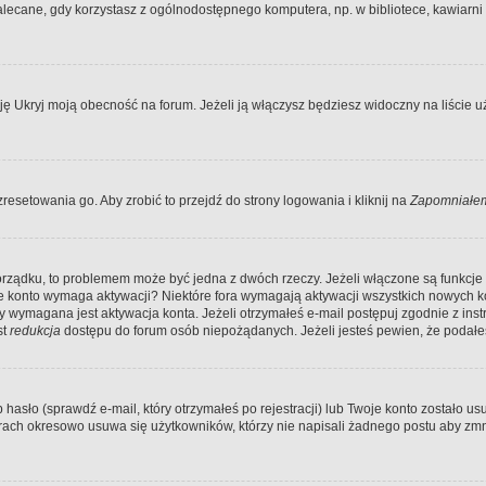
ecane, gdy korzystasz z ogólnodostępnego komputera, np. w bibliotece, kawiarni in
Ukryj moją obecność na forum. Jeżeli ją włączysz będziesz widoczny na liście uży
resetowania go. Aby zrobić to przejdź do strony logowania i kliknij na
Zapomniałem
porządku, to problemem może być jedna z dwóch rzeczy. Jeżeli włączone są funkcj
twoje konto wymaga aktywacji? Niektóre fora wymagają aktywacji wszystkich nowych 
wymagana jest aktywacja konta. Jeżeli otrzymałeś e-mail postępuj zgodnie z instruk
st
redukcja
dostępu do forum osób niepożądanych. Jeżeli jesteś pewien, że podałe
o (sprawdź e-mail, który otrzymałeś po rejestracji) lub Twoje konto zostało usun
rach okresowo usuwa się użytkowników, którzy nie napisali żadnego postu aby zmn