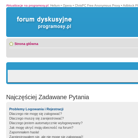
Aktualizacje na programosy.pl
:
Helium
•
Opera
•
ChrisPC Free Anonymous Proxy
•
Adblock P
Strona główna
Najczęściej Zadawane Pytania
Problemy Logowania i Rejestracji
Dlaczego nie mogę się zalogować?
Dlaczego muszę się zarejestrować?
Dlaczego jestem automatycznie wylogowywany?
Jak mogę ukryć moją obecność na forum?
Zapomniałem hasła!
Zarejestrowałem się, ale nie mogę się zalogować!