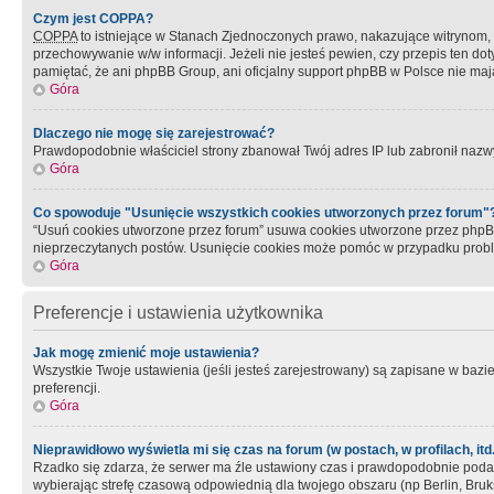
Czym jest COPPA?
COPPA
to istniejące w Stanach Zjednoczonych prawo, nakazujące witrynom
przechowywanie w/w informacji. Jeżeli nie jesteś pewien, czy przepis ten dot
pamiętać, że ani phpBB Group, ani oficjalny support phpBB w Polsce nie mają
Góra
Dlaczego nie mogę się zarejestrować?
Prawdopodobnie właściciel strony zbanował Twój adres IP lub zabronił nazwy 
Góra
Co spowoduje "Usunięcie wszystkich cookies utworzonych przez forum"
“Usuń cookies utworzone przez forum” usuwa cookies utworzone przez phpBB3
nieprzeczytanych postów. Usunięcie cookies może pomóc w przypadku pro
Góra
Preferencje i ustawienia użytkownika
Jak mogę zmienić moje ustawienia?
Wszystkie Twoje ustawienia (jeśli jesteś zarejestrowany) są zapisane w bazie 
preferencji.
Góra
Nieprawidłowo wyświetla mi się czas na forum (w postach, w profilach, itd.
Rzadko się zdarza, że serwer ma źle ustawiony czas i prawdopodobnie podane 
wybierając strefę czasową odpowiednią dla twojego obszaru (np Berlin, Bruk