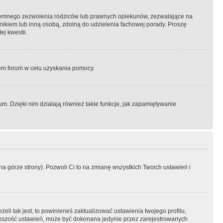
semnego zezwolenia rodziców lub prawnych opiekunów, zezwalające na
awnikiem lub inną osobą, zdolną do udzielenia fachowej porady. Proszę
j kwestii.
orem forum w celu uzyskania pomocy.
. Dzięki nim działają również takie funkcje, jak zapamiętywanie
a górze strony). Pozwoli Ci to na zmianę wszystkich Twoich ustawień i
li tak jest, to powinieneś zaktualizować ustawienia twojego profilu,
większość ustawień, może być dokonana jedynie przez zarejestrowanych