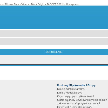
lus
•
Mixmax Free
•
Viber
•
uBlock Origin
•
TARGET 3001!
•
Honeycam
OGŁOSZENIE:
Poziomy Użytkownika i Grupy
Kim są Administratorzy?
Kim są Moderatorzy?
Czym są grupy użytkowników?
Gdzie są grupy użytkowników i jak do nic
Jak mogę zostać przywódcą grupy?
Czym jest "Domyślna grupa"?