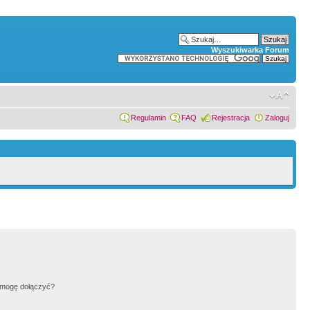
Wyszukiwarka Forum
Regulamin
FAQ
Rejestracja
Zaloguj
h mogę dołączyć?