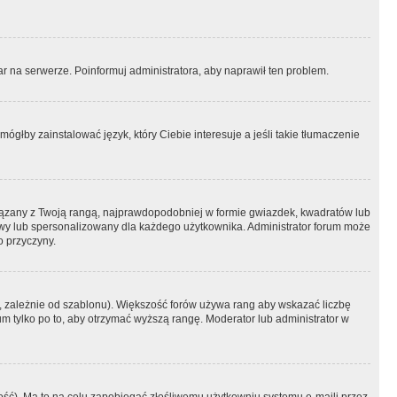
r na serwerze. Poinformuj administratora, aby naprawił ten problem.
ógłby zainstalować język, który Ciebie interesuje a jeśli takie tłumaczenie
iązany z Twoją rangą, najprawdopodobniej w formie gwiazdek, kwadratów lub
atowy lub spersonalizowany dla każdego użytkownika. Administrator forum może
o przyczyny.
, zależnie od szablonu). Większość forów używa rang aby wskazać liczbę
um tylko po to, aby otrzymać wyższą rangę. Moderator lub administrator w