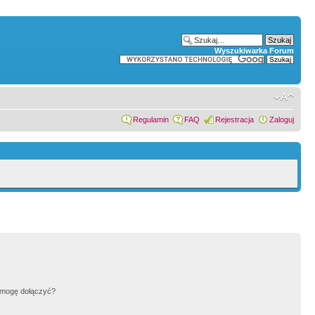
Wyszukiwarka Forum
Regulamin
FAQ
Rejestracja
Zaloguj
h mogę dołączyć?