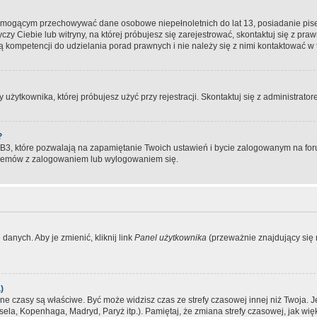
, mogącym przechowywać dane osobowe niepełnoletnich do lat 13, posiadanie pi
yczy Ciebie lub witryny, na której próbujesz się zarejestrować, skontaktuj się z pr
 kompetencji do udzielania porad prawnych i nie należy się z nimi kontaktować w te
użytkownika, której próbujesz użyć przy rejestracji. Skontaktuj się z administrat
?
, które pozwalają na zapamiętanie Twoich ustawień i bycie zalogowanym na forum
blemów z zalogowaniem lub wylogowaniem się.
danych. Aby je zmienić, kliknij link
Panel użytkownika
(przeważnie znajdujący się n
)
czasy są właściwe. Być może widzisz czas ze strefy czasowej innej niż Twoja. Jeże
sela, Kopenhaga, Madryd, Paryż itp.). Pamiętaj, że zmiana strefy czasowej, jak 