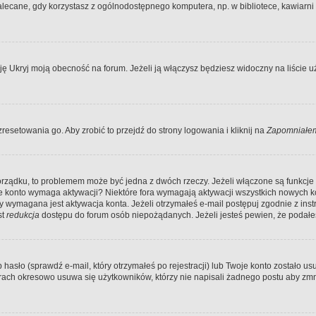
ecane, gdy korzystasz z ogólnodostępnego komputera, np. w bibliotece, kawiarni in
Ukryj moją obecność na forum. Jeżeli ją włączysz będziesz widoczny na liście uży
resetowania go. Aby zrobić to przejdź do strony logowania i kliknij na
Zapomniałem
porządku, to problemem może być jedna z dwóch rzeczy. Jeżeli włączone są funkcj
twoje konto wymaga aktywacji? Niektóre fora wymagają aktywacji wszystkich nowych 
wymagana jest aktywacja konta. Jeżeli otrzymałeś e-mail postępuj zgodnie z instruk
st
redukcja
dostępu do forum osób niepożądanych. Jeżeli jesteś pewien, że podałe
o (sprawdź e-mail, który otrzymałeś po rejestracji) lub Twoje konto zostało usun
rach okresowo usuwa się użytkowników, którzy nie napisali żadnego postu aby zmn