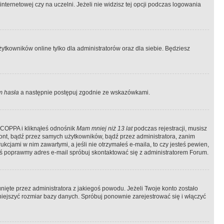
ternetowej czy na uczelni. Jeżeli nie widzisz tej opcji podczas logowania
tkowników online tylko dla administratorów oraz dla siebie. Będziesz
 hasła
a następnie postępuj zgodnie ze wskazówkami.
e COPPA i kliknąłeś odnośnik
Mam mniej niż 13 lat
podczas rejestracji, musisz
kont, bądź przez samych użytkowników, bądź przez administratora, zanim
cjami w nim zawartymi, a jeśli nie otrzymałeś e-maila, to czy jesteś pewien,
ś poprawmy adres e-mail spróbuj skontaktować się z administratorem Forum.
ięte przez administratora z jakiegoś powodu. Jeżeli Twoje konto zostało
iejszyć rozmiar bazy danych. Spróbuj ponownie zarejestrować się i włączyć