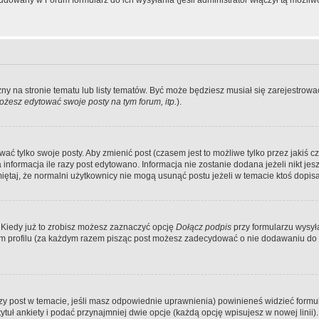
dowany w Forum formularz do ich wysyłania (jeśli administrator włączył tą możliw
zny na stronie tematu lub listy tematów. Być może będziesz musiał się zarejestr
żesz edytować swoje posty na tym forum, itp.
).
 tylko swoje posty. Aby zmienić post (czasem jest to możliwe tylko przez jakiś cz
informacja ile razy post edytowano. Informacja nie zostanie dodana jeżeli nikt je
iętaj, że normalni użytkownicy nie mogą usunąć postu jeżeli w temacie ktoś dopisał
 Kiedy już to zrobisz możesz zaznaczyć opcję
Dołącz podpis
przy formularzu wysy
m profilu (za każdym razem pisząc post możesz zadecydować o nie dodawaniu do 
wszy post w temacie, jeśli masz odpowiednie uprawnienia) powinieneś widzieć formu
uł ankiety i podać przynajmniej dwie opcje (każdą opcję wpisujesz w nowej linii).