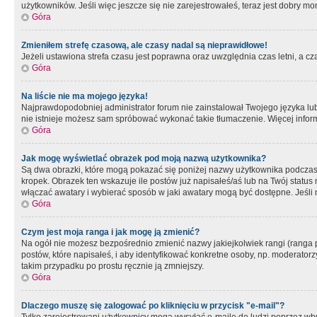
użytkowników. Jeśli więc jeszcze się nie zarejestrowałeś, teraz jest dobry mo
Góra
Zmieniłem strefę czasową, ale czasy nadal są nieprawidłowe!
Jeżeli ustawiona strefa czasu jest poprawna oraz uwzględnia czas letni, a c
Góra
Na liście nie ma mojego języka!
Najprawdopodobniej administrator forum nie zainstalował Twojego języka lub n
nie istnieje możesz sam spróbować wykonać takie tłumaczenie. Więcej inform
Góra
Jak mogę wyświetlać obrazek pod moją nazwą użytkownika?
Są dwa obrazki, które mogą pokazać się poniżej nazwy użytkownika podczas
kropek. Obrazek ten wskazuje ile postów już napisałeś/aś lub na Twój status
włączać awatary i wybierać sposób w jaki awatary mogą być dostępne. Jeśli n
Góra
Czym jest moja ranga i jak mogę ją zmienić?
Na ogół nie możesz bezpośrednio zmienić nazwy jakiejkolwiek rangi (ranga 
postów, które napisałeś, i aby identyfikować konkretne osoby, np. moderator
takim przypadku po prostu ręcznie ją zmniejszy.
Góra
Dlaczego muszę się zalogować po kliknięciu w przycisk "e-mail"?