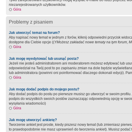
Tylko zarejestrowani użytkownicy mogą wysyłać e-maile do ludzi poprzez wbu
niezarejestrowanych użytkowników.
Góra
Problemy z pisaniem
Jak utworzyć temat na forum?
Aby napisać nowy temat w jednym z forów, kliknij odpowiedni przycisk widoc
dostępne dla Ciebie opcje ((
YMożesz zakładać nowe tematy na tym forum, Mo
Góra
Jak mogę wyedytować lub usunąć posta?
Jeżeli nie jesteś administratorem ani moderatorem możesz edytować lub usuwać
odpowiedział na Twój post to po zapisaniu zmian na dole będzie wyświetlana 
lub administratora (powinni oni poinformować dlaczego dokonali edycji). Pam
Góra
Jak mogę dodać podpis do mojego postu?
Aby dodać podpis do postu po pierwsze musisz go utworzyć w swoim profilu.
podpis do wszystkich swoich postów zaznaczając odpowiednią opcję w swoi
wysyłania wiadomości)
Góra
Jak mogę utworzyć ankietę?
Tworzenie ankiet jest proste, kiedy piszesz nowy temat (lub zmieniasz pier
to prawdopodobnie nie masz uprawnień do tworzenia ankiet). Musisz podać tyt