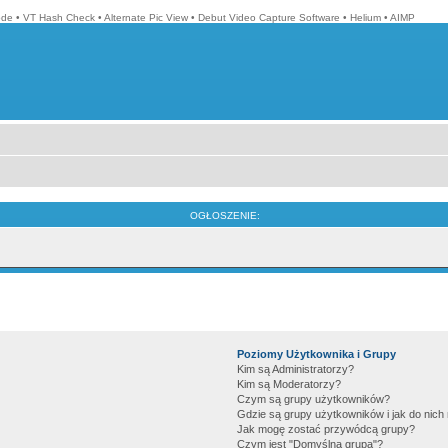
ode
•
VT Hash Check
•
Alternate Pic View
•
Debut Video Capture Software
•
Helium
•
AIMP
OGŁOSZENIE:
Poziomy Użytkownika i Grupy
Kim są Administratorzy?
Kim są Moderatorzy?
Czym są grupy użytkowników?
Gdzie są grupy użytkowników i jak do nic
Jak mogę zostać przywódcą grupy?
Czym jest "Domyślna grupa"?