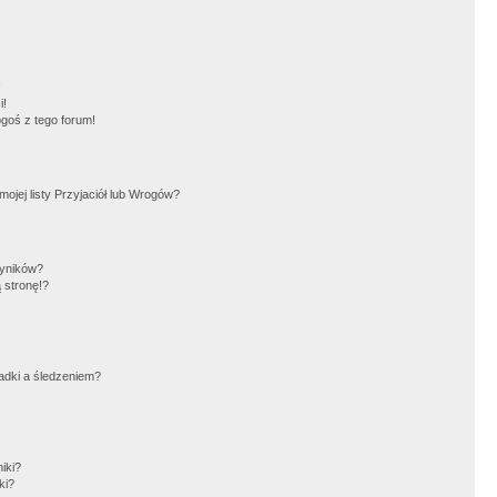
!
i!
goś z tego forum!
jej listy Przyjaciół lub Wrogów?
wyników?
 stronę!?
adki a śledzeniem?
iki?
ki?