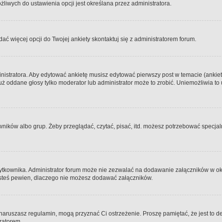
iwych do ustawienia opcji jest określana przez administratora.
dać więcej opcji do Twojej ankiety skontaktuj się z administratorem forum.
nistratora. Aby edytować ankietę musisz edytować pierwszy post w temacie (ankieta
y już oddane głosy tylko moderator lub administrator może to zrobić. Uniemożliwia
ków albo grup. Żeby przeglądać, czytać, pisać, itd. możesz potrzebować specjalny
ytkownika. Administrator forum może nie zezwalać na dodawanie załączników w o
 jesteś pewien, dlaczego nie możesz dodawać załączników.
e naruszasz regulamin, mogą przyznać Ci ostrzeżenie. Proszę pamiętać, że jest to d
tratorem.