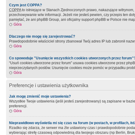
Czym jest COPPA?
COPPA
to istniejące w Stanach Zjednoczonych prawo, nakazujące witrynom
przechowywanie w/w informacji. Jeżeli nie jesteś pewien, czy przepis ten dot
pamiętać, że ani phpBB Group, ani oficjalny support phpBB w Polsce nie mają
Góra
Dlaczego nie mogę się zarejestrować?
Prawdopodobnie właściciel strony zbanował Twój adres IP lub zabronił nazwy 
Góra
Co spowoduje "Usunięcie wszystkich cookies utworzonych przez forum"
“Usuń cookies utworzone przez forum” usuwa cookies utworzone przez phpBB3
nieprzeczytanych postów. Usunięcie cookies może pomóc w przypadku pro
Góra
Preferencje i ustawienia użytkownika
Jak mogę zmienić moje ustawienia?
Wszystkie Twoje ustawienia (jeśli jesteś zarejestrowany) są zapisane w bazie 
preferencji.
Góra
Nieprawidłowo wyświetla mi się czas na forum (w postach, w profilach, itd.
Rzadko się zdarza, że serwer ma źle ustawiony czas i prawdopodobnie podane 
wybierając strefę czasową odpowiednią dla twojego obszaru (np Berlin, Bruk