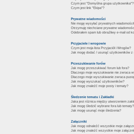
Czym jest "Domyślna grupa użytkownika"?
Czym jest link "Ekipa"?
Prywatne wiadomości
Nie mogę wysyłać prywatnych wiadomości
Otrzymuję niechciane prywatne wiadomośc
Odebrałem spam lub obraźliwy e-mail od ko
Przyjaciele i wrogowie
Czym jest moja lista Przyjaciół i Wrogów?
Jak mogę dodać / usunąć użytkowników z mo
Przeszukiwanie forów
Jak mogę przeszukiwać forum lub fora?
Dlaczego moje wyszukiwanie nie zwraca 
Dlaczego moje wyszukiwanie zwraca pustą
Jak mogę wyszukać użytkowników?
Jak mogę znaleźć moje posty i tematy?
Śledzenie tematu i Zakładki
Jaka jest różnica między utworzeniem zakł
Jak mogę śledzić wybrane fora lub tematy?
Jak mogę usunąć moje śledzenia?
Załączniki
Jak mogę odnaleźć wszystkie moje załączn
Jak mogę znaleźć wszystkie moje załączni