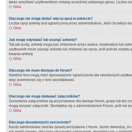
także umożliwić użytkownikom zmianę wcześniej oddanego głosu. Liczba możl
Góra
Dlaczego nie mogę dodać więcej opcji w ankiecie?
Liczba opcji ankiety jest ograniczona przez administratora. Jeśli chciałbyś do
Góra
Jak mogę edytować lub usunąć ankietę?
Tak jak posty, ankiety mogą być zmieniane przez autora, moderatora lub admi
użytkownik może usunąć ankietę lub zmieniać jej opcje, jeśli jednak został
trwania ankiety.
Góra
Dlaczego nie mam dostępu do forum?
Niektóre fora mogą mieć wprowadzone ograniczenia dla określonych użytkowni
więc powinieneś się z nimi skontaktować.
Góra
Dlaczego nie mogę dodawać załączników?
Zezwolenia załączników są przyznawane dla danego forum, grupy lub też uż
mogą wysyłać załączniki. Skontaktuj się z administratorem Forum, jeśli nie
Góra
Dlaczego dostałam(em) ostrzeżenie?
Każdy administrator określa zasady korzystania z forum. Jeżeli stwierdzą, ż
nie jesteś pewien, dlaczego otrzymałeś ostrzeżenie, skontaktuj sie z adminis