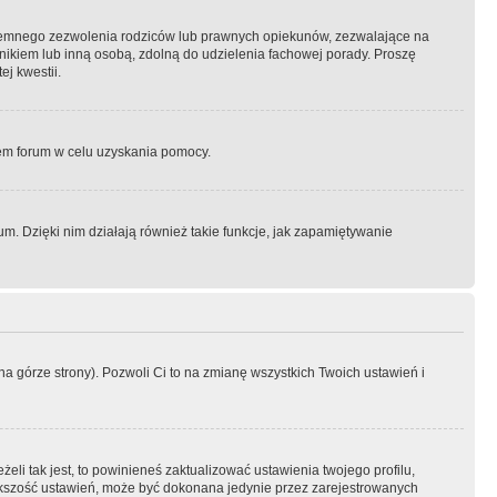
semnego zezwolenia rodziców lub prawnych opiekunów, zezwalające na
awnikiem lub inną osobą, zdolną do udzielenia fachowej porady. Proszę
j kwestii.
orem forum w celu uzyskania pomocy.
. Dzięki nim działają również takie funkcje, jak zapamiętywanie
a górze strony). Pozwoli Ci to na zmianę wszystkich Twoich ustawień i
li tak jest, to powinieneś zaktualizować ustawienia twojego profilu,
większość ustawień, może być dokonana jedynie przez zarejestrowanych