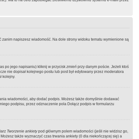
ość). Ma to na celu zapobiegać złośliwemu użytkowniu systemu e-maili przez
ować zanim napiszesz wiadomość. Na dole strony widoku tematu wymienione są
as po jego napisaniu) kliknij w przycisk
zmień
przy danym poście. Jeżeli ktoś
szcze nie dopisał kolejnego postu lub post był edytowany przez moderatora
 kolejny.
łania wiadomości, aby dodać podpis. Możesz także domyślnie dodawać
niego podpisu, przez odznaczenie pola Dołącz podpis w formularzu
larz
Tworzenie ankiety
pod głównym polem wiadomości (jeśli nie widzisz go,
 Możesz także wyznaczyć czas trwania ankiety (0 dla niekończącej się) a