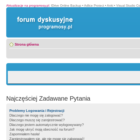
Aktualizacje na programosy.pl
:
IDrive Online Backup
•
Adlice Protect
•
Anki
•
Visual Studio C
Strona główna
Najczęściej Zadawane Pytania
Problemy Logowania i Rejestracji
Dlaczego nie mogę się zalogować?
Dlaczego muszę się zarejestrować?
Dlaczego jestem automatycznie wylogowywany?
Jak mogę ukryć moją obecność na forum?
Zapomniałem hasła!
Zarejestrowałem się, ale nie mogę się zalogować!