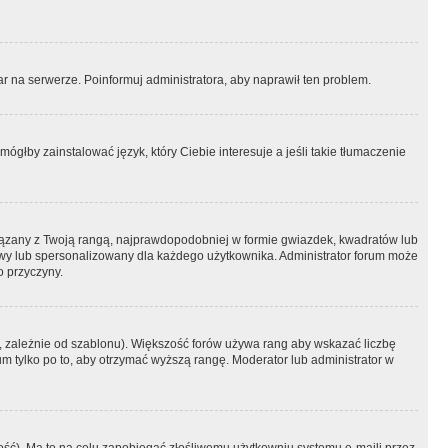
r na serwerze. Poinformuj administratora, aby naprawił ten problem.
ógłby zainstalować język, który Ciebie interesuje a jeśli takie tłumaczenie
iązany z Twoją rangą, najprawdopodobniej w formie gwiazdek, kwadratów lub
atowy lub spersonalizowany dla każdego użytkownika. Administrator forum może
o przyczyny.
, zależnie od szablonu). Większość forów używa rang aby wskazać liczbę
um tylko po to, aby otrzymać wyższą rangę. Moderator lub administrator w