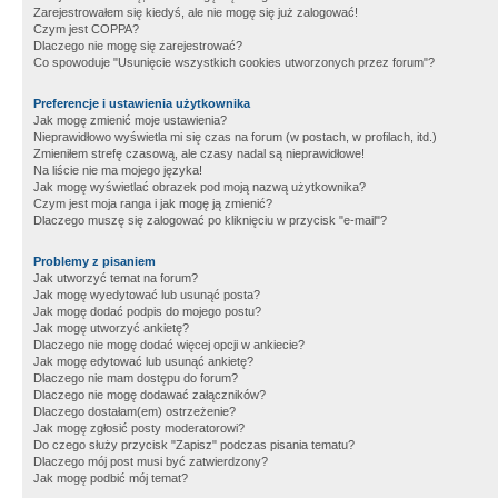
Zarejestrowałem się kiedyś, ale nie mogę się już zalogować!
Czym jest COPPA?
Dlaczego nie mogę się zarejestrować?
Co spowoduje "Usunięcie wszystkich cookies utworzonych przez forum"?
Preferencje i ustawienia użytkownika
Jak mogę zmienić moje ustawienia?
Nieprawidłowo wyświetla mi się czas na forum (w postach, w profilach, itd.)
Zmieniłem strefę czasową, ale czasy nadal są nieprawidłowe!
Na liście nie ma mojego języka!
Jak mogę wyświetlać obrazek pod moją nazwą użytkownika?
Czym jest moja ranga i jak mogę ją zmienić?
Dlaczego muszę się zalogować po kliknięciu w przycisk "e-mail"?
Problemy z pisaniem
Jak utworzyć temat na forum?
Jak mogę wyedytować lub usunąć posta?
Jak mogę dodać podpis do mojego postu?
Jak mogę utworzyć ankietę?
Dlaczego nie mogę dodać więcej opcji w ankiecie?
Jak mogę edytować lub usunąć ankietę?
Dlaczego nie mam dostępu do forum?
Dlaczego nie mogę dodawać załączników?
Dlaczego dostałam(em) ostrzeżenie?
Jak mogę zgłosić posty moderatorowi?
Do czego służy przycisk "Zapisz" podczas pisania tematu?
Dlaczego mój post musi być zatwierdzony?
Jak mogę podbić mój temat?