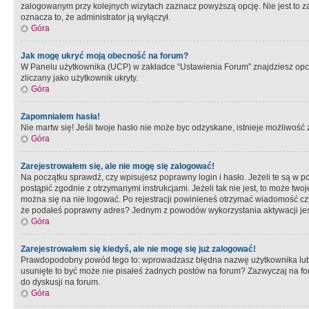
zalogowanym przy kolejnych wizytach zaznacz powyższą opcję. Nie jest to zal
oznacza to, że administrator ją wyłączył.
Góra
Jak mogę ukryć moją obecność na forum?
W Panelu użytkownika (UCP) w zakładce “Ustawienia Forum” znajdziesz opcję 
zliczany jako użytkownik ukryty.
Góra
Zapomniałem hasła!
Nie martw się! Jeśli twoje hasło nie może byc odzyskane, istnieje możliwość z
Góra
Zarejestrowałem się, ale nie mogę się zalogować!
Na początku sprawdź, czy wpisujesz poprawny login i hasło. Jeżeli te są w 
postąpić zgodnie z otrzymanymi instrukcjami. Jeżeli tak nie jest, to może 
można się na nie logować. Po rejestracji powinieneś otrzymać wiadomość czy 
że podałeś poprawny adres? Jednym z powodów wykorzystania aktywacji je
Góra
Zarejestrowałem się kiedyś, ale nie mogę się już zalogować!
Prawdopodobny powód tego to: wprowadzasz błędna nazwę użytkownika lub hasł
usunięte to być może nie pisałeś żadnych postów na forum? Zazwyczaj na fo
do dyskusji na forum.
Góra