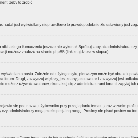
ment, żeby to zrobić.
zas nadal jest wyświetlany nieprawdłowo to prawdopodobnie źle ustawiony jest zega
ikt takiego tłumaczenia jeszcze nie wykonał. Spróbuj zapytać administratora czy m
acji możesz znaleźć na stronie phpBB (link znajdziesz w stopce).
 wyświetlania postu. Zależnie od użytego stylu, pierwszym może być obrazek pow
 na forum. Drugi, zazwyczaj większy, jest znany jako awatar i zazwyczaj jest unik
ie możesz używać awatarów, skontaktuj się z administratorami forum i zapytaj ich 
pojawia się pod nazwą użytkownika przy przeglądaniu tematu, oraz w twoim profilu
zy czy administratorzy mogą mieć specjalną rangę. Prosimy nie pisać postów na for