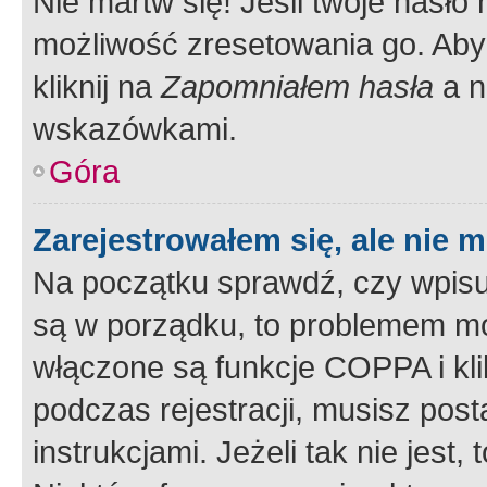
Nie martw się! Jeśli twoje hasło
możliwość zresetowania go. Aby 
kliknij na
Zapomniałem hasła
a n
wskazówkami.
Góra
Zarejestrowałem się, ale nie 
Na początku sprawdź, czy wpisuj
są w porządku, to problemem mo
włączone są funkcje COPPA i kl
podczas rejestracji, musisz pos
instrukcjami. Jeżeli tak nie jes