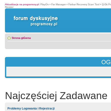
Aktualizacje na programosy.pl
:
PlayOn
•
Far Manager
•
Farbar Recovery Scan Tool
•
Q-Dir P
Resizer
Strona główna
OG
Najczęściej Zadawane 
Problemy Logowania i Rejestracji