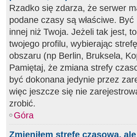
Rzadko się zdarza, że serwer m
podane czasy są właściwe. Być 
innej niż Twoja. Jeżeli tak jest,
twojego profilu, wybierając str
obszaru (np Berlin, Bruksela, Ko
Pamiętaj, że zmiana strefy czas
być dokonana jedynie przez zar
więc jeszcze się nie zarejestrow
zrobić.
Góra
Zmieniłem strefę czasową, ale