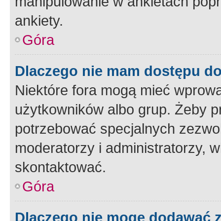
manipulowanie w ankietach popr
ankiety.
Góra
Dlaczego nie mam dostępu d
Niektóre fora mogą mieć wprowa
użytkowników albo grup. Żeby pr
potrzebować specjalnych zezwole
moderatorzy i administratorzy, w
skontaktować.
Góra
Dlaczego nie mogę dodawać 