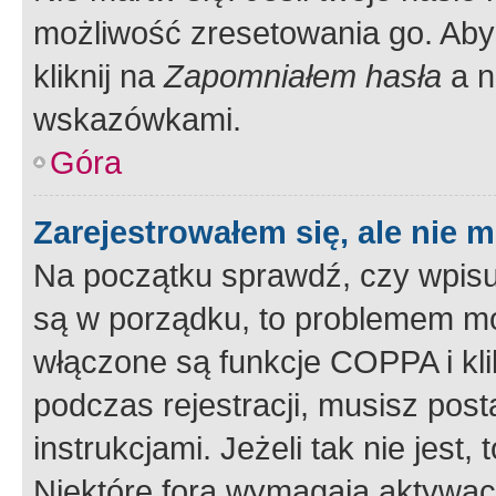
możliwość zresetowania go. Aby 
kliknij na
Zapomniałem hasła
a n
wskazówkami.
Góra
Zarejestrowałem się, ale nie 
Na początku sprawdź, czy wpisuj
są w porządku, to problemem mo
włączone są funkcje COPPA i kl
podczas rejestracji, musisz pos
instrukcjami. Jeżeli tak nie jes
Niektóre fora wymagają aktywac