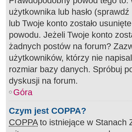
Prawdopodobny powód tego to:
użytkownika lub hasło (sprawdź e
lub Twoje konto zostało usunięte
powodu. Jeżeli Twoje konto zost
żadnych postów na forum? Zazw
użytkowników, którzy nie napisa
rozmiar bazy danych. Spróbuj po
dyskusji na forum.
Góra
Czym jest COPPA?
COPPA
to istniejące w Stanach