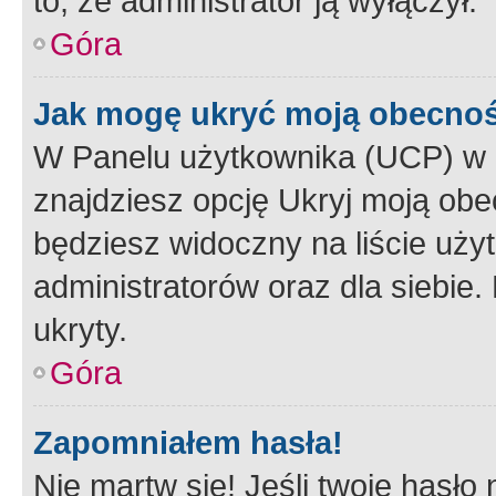
to, że administrator ją wyłączył.
Góra
Jak mogę ukryć moją obecno
W Panelu użytkownika (UCP) w 
znajdziesz opcję Ukryj moją obe
będziesz widoczny na liście użyt
administratorów oraz dla siebie.
ukryty.
Góra
Zapomniałem hasła!
Nie martw się! Jeśli twoje hasło