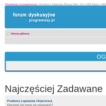
Aktualizacje na programosy.pl
:
Chromium
•
Kaspersky Rescue Disk
•
Vim
•
USB Raptor
•
Web
Strona główna
OG
Najczęściej Zadawane 
Problemy Logowania i Rejestracji
Dlaczego nie mogę się zalogować?