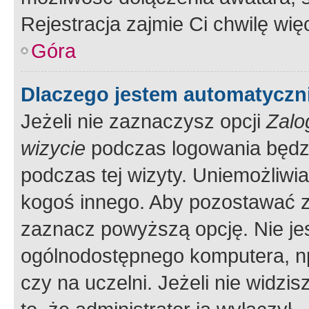
Rejestracja zajmie Ci chwilę wi
Góra
Dlaczego jestem automatycz
Jeżeli nie zaznaczysz opcji
Zalo
wizycie
podczas logowania będzi
podczas tej wizyty. Uniemożliwi
kogoś innego. Aby pozostawać 
zaznacz powyższą opcję. Nie jes
ogólnodostępnego komputera, np.
czy na uczelni. Jeżeli nie widzi