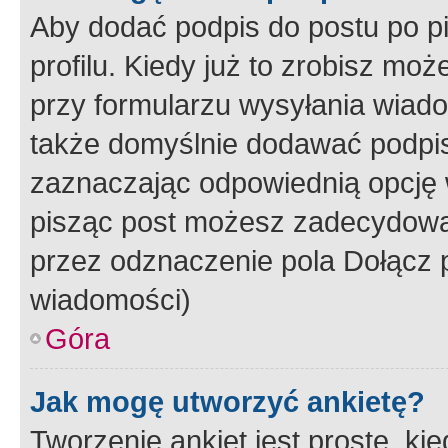
Aby dodać podpis do postu po 
profilu. Kiedy już to zrobisz m
przy formularzu wysyłania wiad
także domyślnie dodawać podpi
zaznaczając odpowiednią opcję 
pisząc post możesz zadecydowa
przez odznaczenie pola Dołącz 
wiadomości)
Góra
Jak mogę utworzyć ankietę?
Tworzenie ankiet jest proste, ki