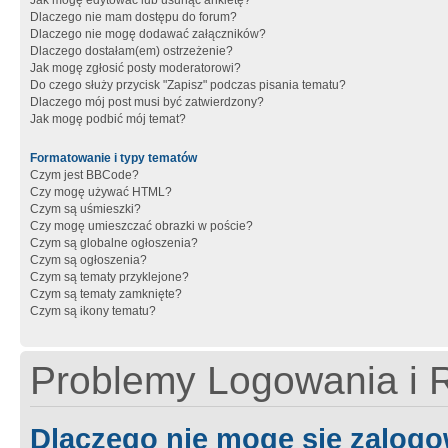
Jak mogę edytować lub usunąć ankietę?
Dlaczego nie mam dostępu do forum?
Dlaczego nie mogę dodawać załączników?
Dlaczego dostałam(em) ostrzeżenie?
Jak mogę zgłosić posty moderatorowi?
Do czego służy przycisk "Zapisz" podczas pisania tematu?
Dlaczego mój post musi być zatwierdzony?
Jak mogę podbić mój temat?
Formatowanie i typy tematów
Czym jest BBCode?
Czy mogę używać HTML?
Czym są uśmieszki?
Czy mogę umieszczać obrazki w poście?
Czym są globalne ogłoszenia?
Czym są ogłoszenia?
Czym są tematy przyklejone?
Czym są tematy zamknięte?
Czym są ikony tematu?
Problemy Logowania i R
Dlaczego nie mogę się zalog