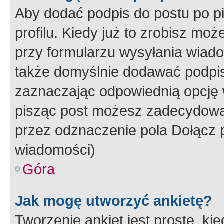
Aby dodać podpis do postu po 
profilu. Kiedy już to zrobisz m
przy formularzu wysyłania wiad
także domyślnie dodawać podpi
zaznaczając odpowiednią opcję 
pisząc post możesz zadecydowa
przez odznaczenie pola Dołącz 
wiadomości)
Góra
Jak mogę utworzyć ankietę?
Tworzenie ankiet jest proste, ki