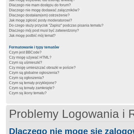
Jak mogę edytować lub usunąć ankietę?
Dlaczego nie mam dostępu do forum?
Dlaczego nie mogę dodawać załączników?
Dlaczego dostałam(em) ostrzeżenie?
Jak mogę zgłosić posty moderatorowi?
Do czego służy przycisk "Zapisz" podczas pisania tematu?
Dlaczego mój post musi być zatwierdzony?
Jak mogę podbić mój temat?
Formatowanie i typy tematów
Czym jest BBCode?
Czy mogę używać HTML?
Czym są uśmieszki?
Czy mogę umieszczać obrazki w poście?
Czym są globalne ogłoszenia?
Czym są ogłoszenia?
Czym są tematy przyklejone?
Czym są tematy zamknięte?
Czym są ikony tematu?
Problemy Logowania i R
Dlaczego nie mogę się zalog