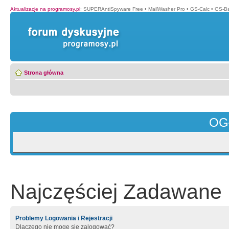
Aktualizacje na programosy.pl
:
SUPERAntiSpyware Free
•
MailWasher Pro
•
GS-Calc
•
GS-B
Strona główna
OG
Najczęściej Zadawane 
Problemy Logowania i Rejestracji
Dlaczego nie mogę się zalogować?