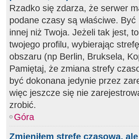
Rzadko się zdarza, że serwer m
podane czasy są właściwe. Być 
innej niż Twoja. Jeżeli tak jest,
twojego profilu, wybierając str
obszaru (np Berlin, Bruksela, Ko
Pamiętaj, że zmiana strefy czas
być dokonana jedynie przez zar
więc jeszcze się nie zarejestrow
zrobić.
Góra
Zmieniłem strefę czasową, ale