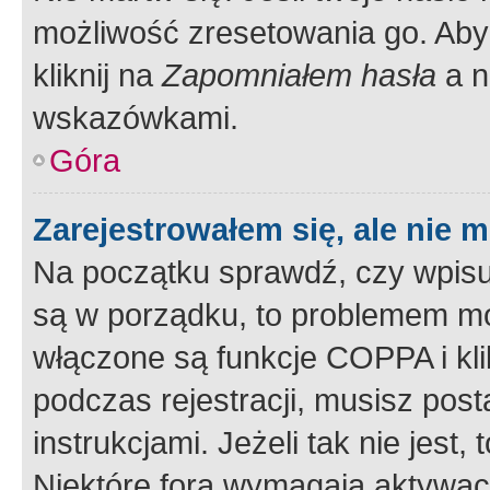
możliwość zresetowania go. Aby 
kliknij na
Zapomniałem hasła
a n
wskazówkami.
Góra
Zarejestrowałem się, ale nie 
Na początku sprawdź, czy wpisuj
są w porządku, to problemem mo
włączone są funkcje COPPA i kl
podczas rejestracji, musisz pos
instrukcjami. Jeżeli tak nie jes
Niektóre fora wymagają aktywac