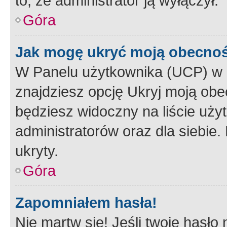
to, że administrator ją wyłączył.
Góra
Jak mogę ukryć moją obecno
W Panelu użytkownika (UCP) w 
znajdziesz opcję Ukryj moją obe
będziesz widoczny na liście użyt
administratorów oraz dla siebie.
ukryty.
Góra
Zapomniałem hasła!
Nie martw się! Jeśli twoje hasło