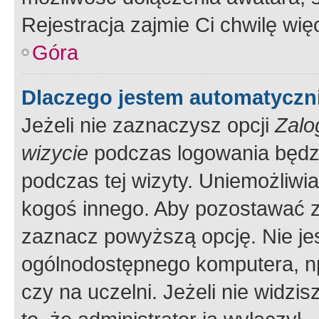
Rejestracja zajmie Ci chwilę wi
Góra
Dlaczego jestem automatycz
Jeżeli nie zaznaczysz opcji
Zalo
wizycie
podczas logowania będzi
podczas tej wizyty. Uniemożliwi
kogoś innego. Aby pozostawać 
zaznacz powyższą opcję. Nie jes
ogólnodostępnego komputera, np.
czy na uczelni. Jeżeli nie widzi