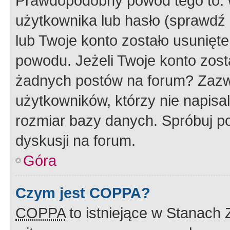
Prawdopodobny powód tego to:
użytkownika lub hasło (sprawdź e
lub Twoje konto zostało usunięte
powodu. Jeżeli Twoje konto zost
żadnych postów na forum? Zazw
użytkowników, którzy nie napisa
rozmiar bazy danych. Spróbuj po
dyskusji na forum.
Góra
Czym jest COPPA?
COPPA
to istniejące w Stanach