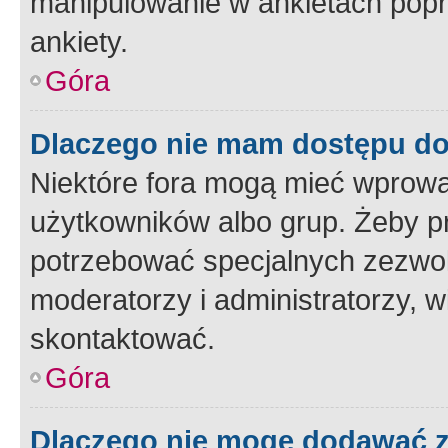
manipulowanie w ankietach popr
ankiety.
Góra
Dlaczego nie mam dostępu d
Niektóre fora mogą mieć wprowa
użytkowników albo grup. Żeby pr
potrzebować specjalnych zezwole
moderatorzy i administratorzy, w
skontaktować.
Góra
Dlaczego nie mogę dodawać 