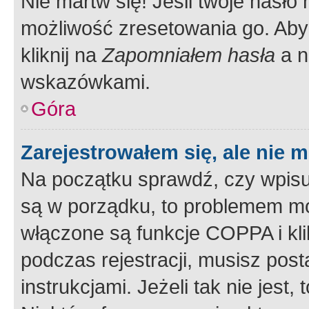
Nie martw się! Jeśli twoje hasło
możliwość zresetowania go. Aby 
kliknij na
Zapomniałem hasła
a n
wskazówkami.
Góra
Zarejestrowałem się, ale nie 
Na początku sprawdź, czy wpisuj
są w porządku, to problemem mo
włączone są funkcje COPPA i kl
podczas rejestracji, musisz pos
instrukcjami. Jeżeli tak nie jes