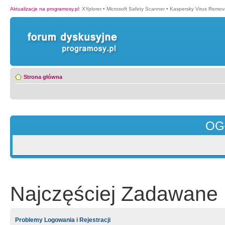
Aktualizacje na programosy.pl
:
XYplorer
•
Microsoft Safety Scanner
•
Kaspersky Virus Remova
Strona główna
OG
Najczęściej Zadawane 
Problemy Logowania i Rejestracji