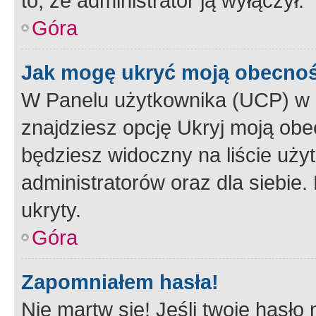
to, że administrator ją wyłączył.
Góra
Jak mogę ukryć moją obecno
W Panelu użytkownika (UCP) w 
znajdziesz opcję Ukryj moją obe
będziesz widoczny na liście użyt
administratorów oraz dla siebie.
ukryty.
Góra
Zapomniałem hasła!
Nie martw się! Jeśli twoje hasło