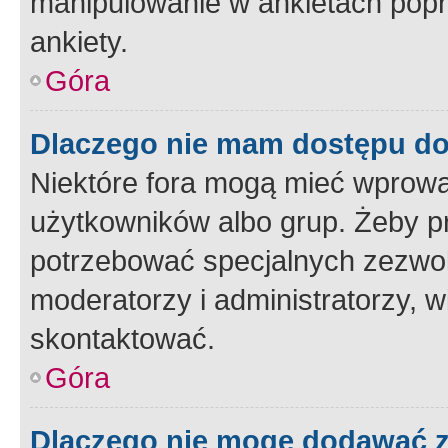
manipulowanie w ankietach popr
ankiety.
Góra
Dlaczego nie mam dostępu d
Niektóre fora mogą mieć wprowa
użytkowników albo grup. Żeby pr
potrzebować specjalnych zezwole
moderatorzy i administratorzy, w
skontaktować.
Góra
Dlaczego nie mogę dodawać 