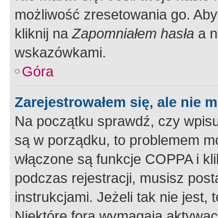
możliwość zresetowania go. Aby 
kliknij na
Zapomniałem hasła
a n
wskazówkami.
Góra
Zarejestrowałem się, ale nie 
Na początku sprawdź, czy wpisuj
są w porządku, to problemem mo
włączone są funkcje COPPA i kl
podczas rejestracji, musisz pos
instrukcjami. Jeżeli tak nie jes
Niektóre fora wymagają aktywac