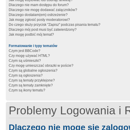
Jak mogę edytować lub usunąć ankietę?
Dlaczego nie mam dostępu do forum?
Dlaczego nie mogę dodawać załączników?
Dlaczego dostałam(em) ostrzeżenie?
Jak mogę zgłosić posty moderatorowi?
Do czego służy przycisk "Zapisz" podczas pisania tematu?
Dlaczego mój post musi być zatwierdzony?
Jak mogę podbić mój temat?
Formatowanie i typy tematów
Czym jest BBCode?
Czy mogę używać HTML?
Czym są uśmieszki?
Czy mogę umieszczać obrazki w poście?
Czym są globalne ogłoszenia?
Czym są ogłoszenia?
Czym są tematy przyklejone?
Czym są tematy zamknięte?
Czym są ikony tematu?
Problemy Logowania i R
Dlaczego nie mogę się zalog