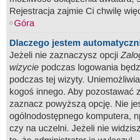
Rejestracja zajmie Ci chwilę wi
Góra
Dlaczego jestem automatycz
Jeżeli nie zaznaczysz opcji
Zalo
wizycie
podczas logowania będzi
podczas tej wizyty. Uniemożliwi
kogoś innego. Aby pozostawać 
zaznacz powyższą opcję. Nie jes
ogólnodostępnego komputera, np.
czy na uczelni. Jeżeli nie widzi