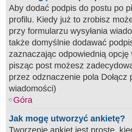
Aby dodać podpis do postu po 
profilu. Kiedy już to zrobisz m
przy formularzu wysyłania wiad
także domyślnie dodawać podpi
zaznaczając odpowiednią opcję 
pisząc post możesz zadecydowa
przez odznaczenie pola Dołącz 
wiadomości)
Góra
Jak mogę utworzyć ankietę?
Tworzenie ankiet jest proste, ki