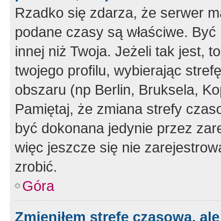
Rzadko się zdarza, że serwer m
podane czasy są właściwe. Być 
innej niż Twoja. Jeżeli tak jest,
twojego profilu, wybierając str
obszaru (np Berlin, Bruksela, Ko
Pamiętaj, że zmiana strefy czas
być dokonana jedynie przez zar
więc jeszcze się nie zarejestrow
zrobić.
Góra
Zmieniłem strefę czasową, ale