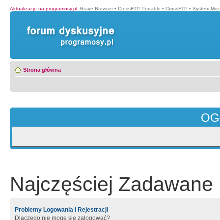
Aktualizacje na programosy.pl
:
Brave Browser
•
CrossFTP Portable
•
CrossFTP
•
System Mec
Strona główna
OG
Najczęściej Zadawane 
Problemy Logowania i Rejestracji
Dlaczego nie mogę się zalogować?