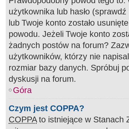
Prawdopodobny powód tego to:
użytkownika lub hasło (sprawdź e
lub Twoje konto zostało usunięte
powodu. Jeżeli Twoje konto zost
żadnych postów na forum? Zazw
użytkowników, którzy nie napisa
rozmiar bazy danych. Spróbuj po
dyskusji na forum.
Góra
Czym jest COPPA?
COPPA
to istniejące w Stanach