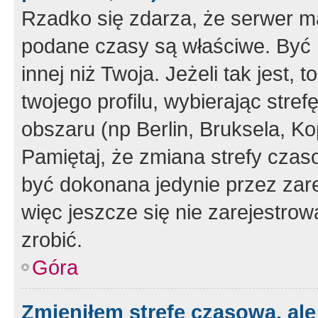
Rzadko się zdarza, że serwer m
podane czasy są właściwe. Być 
innej niż Twoja. Jeżeli tak jest,
twojego profilu, wybierając str
obszaru (np Berlin, Bruksela, Ko
Pamiętaj, że zmiana strefy czas
być dokonana jedynie przez zar
więc jeszcze się nie zarejestrow
zrobić.
Góra
Zmieniłem strefę czasową, ale