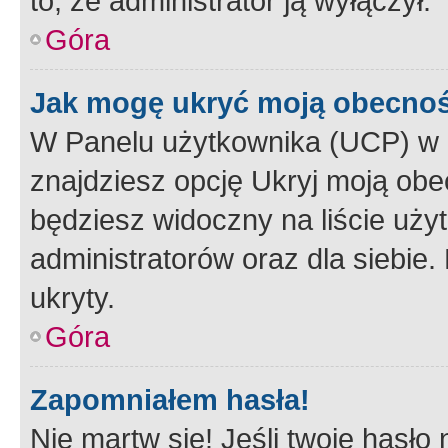
to, że administrator ją wyłączył.
Góra
Jak mogę ukryć moją obecno
W Panelu użytkownika (UCP) w 
znajdziesz opcję Ukryj moją obe
będziesz widoczny na liście użyt
administratorów oraz dla siebie.
ukryty.
Góra
Zapomniałem hasła!
Nie martw się! Jeśli twoje hasło