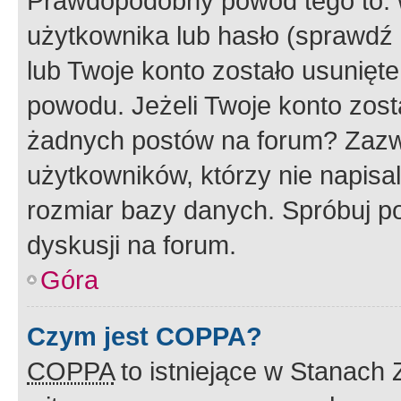
Prawdopodobny powód tego to:
użytkownika lub hasło (sprawdź e
lub Twoje konto zostało usunięte
powodu. Jeżeli Twoje konto zost
żadnych postów na forum? Zazw
użytkowników, którzy nie napisa
rozmiar bazy danych. Spróbuj po
dyskusji na forum.
Góra
Czym jest COPPA?
COPPA
to istniejące w Stanach