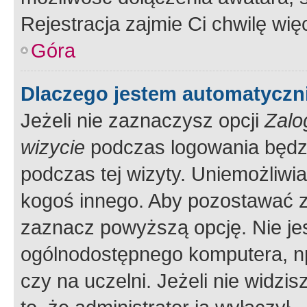
Rejestracja zajmie Ci chwilę wi
Góra
Dlaczego jestem automatycz
Jeżeli nie zaznaczysz opcji
Zalo
wizycie
podczas logowania będzi
podczas tej wizyty. Uniemożliwi
kogoś innego. Aby pozostawać 
zaznacz powyższą opcję. Nie jes
ogólnodostępnego komputera, np.
czy na uczelni. Jeżeli nie widzi