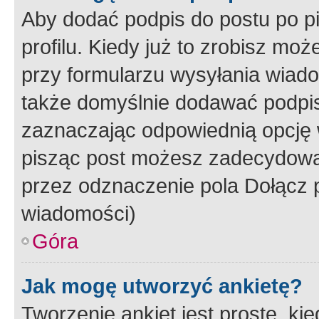
Aby dodać podpis do postu po 
profilu. Kiedy już to zrobisz m
przy formularzu wysyłania wiad
także domyślnie dodawać podpi
zaznaczając odpowiednią opcję 
pisząc post możesz zadecydowa
przez odznaczenie pola Dołącz 
wiadomości)
Góra
Jak mogę utworzyć ankietę?
Tworzenie ankiet jest proste, ki