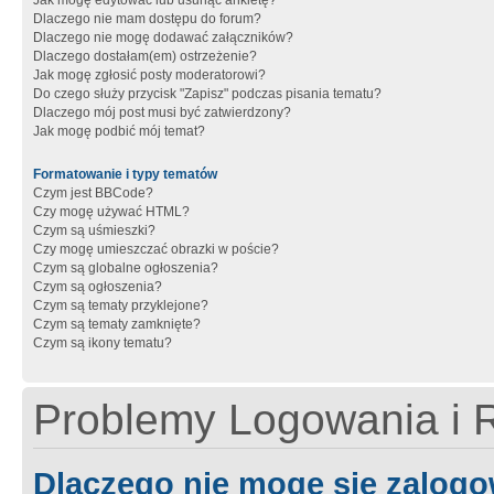
Jak mogę edytować lub usunąć ankietę?
Dlaczego nie mam dostępu do forum?
Dlaczego nie mogę dodawać załączników?
Dlaczego dostałam(em) ostrzeżenie?
Jak mogę zgłosić posty moderatorowi?
Do czego służy przycisk "Zapisz" podczas pisania tematu?
Dlaczego mój post musi być zatwierdzony?
Jak mogę podbić mój temat?
Formatowanie i typy tematów
Czym jest BBCode?
Czy mogę używać HTML?
Czym są uśmieszki?
Czy mogę umieszczać obrazki w poście?
Czym są globalne ogłoszenia?
Czym są ogłoszenia?
Czym są tematy przyklejone?
Czym są tematy zamknięte?
Czym są ikony tematu?
Problemy Logowania i R
Dlaczego nie mogę się zalog