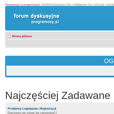
Aktualizacje na programosy.pl
:
SUPERAntiSpyware Free
•
MailWasher Pro
•
GS-Calc
•
GS-B
Strona główna
OG
Najczęściej Zadawane 
Problemy Logowania i Rejestracji
Dlaczego nie mogę się zalogować?