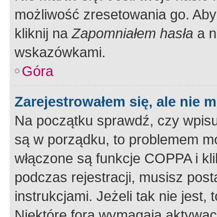
możliwość zresetowania go. Aby 
kliknij na
Zapomniałem hasła
a n
wskazówkami.
Góra
Zarejestrowałem się, ale nie 
Na początku sprawdź, czy wpisuj
są w porządku, to problemem mo
włączone są funkcje COPPA i kl
podczas rejestracji, musisz pos
instrukcjami. Jeżeli tak nie jes
Niektóre fora wymagają aktywac