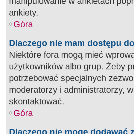
manipulowanie w ankietach popr
ankiety.
Góra
Dlaczego nie mam dostępu d
Niektóre fora mogą mieć wprowa
użytkowników albo grup. Żeby pr
potrzebować specjalnych zezwole
moderatorzy i administratorzy, w
skontaktować.
Góra
Dlaczego nie mogę dodawać 