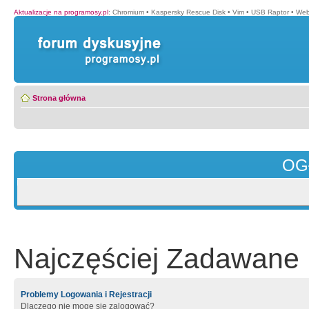
Aktualizacje na programosy.pl
:
Chromium
•
Kaspersky Rescue Disk
•
Vim
•
USB Raptor
•
Web
Strona główna
OG
Najczęściej Zadawane 
Problemy Logowania i Rejestracji
Dlaczego nie mogę się zalogować?