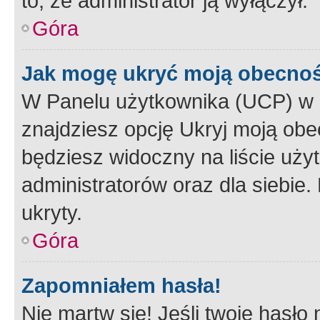
to, że administrator ją wyłączył.
Góra
Jak mogę ukryć moją obecno
W Panelu użytkownika (UCP) w 
znajdziesz opcję Ukryj moją obe
będziesz widoczny na liście użyt
administratorów oraz dla siebie.
ukryty.
Góra
Zapomniałem hasła!
Nie martw się! Jeśli twoje hasło