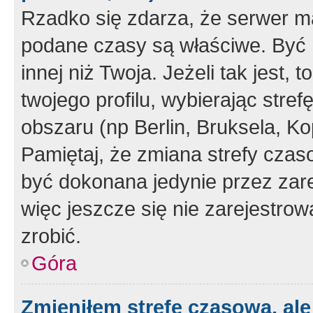
Rzadko się zdarza, że serwer m
podane czasy są właściwe. Być 
innej niż Twoja. Jeżeli tak jest,
twojego profilu, wybierając str
obszaru (np Berlin, Bruksela, Ko
Pamiętaj, że zmiana strefy czas
być dokonana jedynie przez zar
więc jeszcze się nie zarejestrow
zrobić.
Góra
Zmieniłem strefę czasową, ale