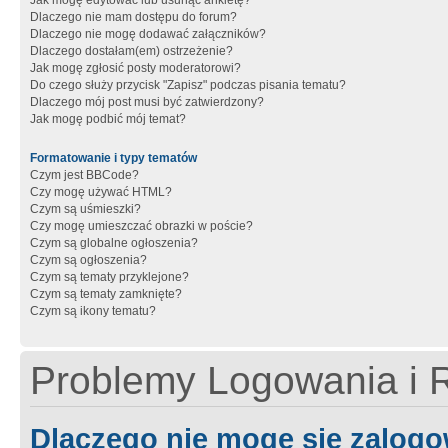
Jak mogę edytować lub usunąć ankietę?
Dlaczego nie mam dostępu do forum?
Dlaczego nie mogę dodawać załączników?
Dlaczego dostałam(em) ostrzeżenie?
Jak mogę zgłosić posty moderatorowi?
Do czego służy przycisk "Zapisz" podczas pisania tematu?
Dlaczego mój post musi być zatwierdzony?
Jak mogę podbić mój temat?
Formatowanie i typy tematów
Czym jest BBCode?
Czy mogę używać HTML?
Czym są uśmieszki?
Czy mogę umieszczać obrazki w poście?
Czym są globalne ogłoszenia?
Czym są ogłoszenia?
Czym są tematy przyklejone?
Czym są tematy zamknięte?
Czym są ikony tematu?
Problemy Logowania i R
Dlaczego nie mogę się zalog