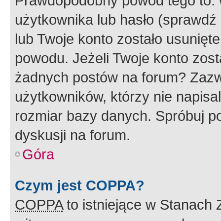
Prawdopodobny powód tego to:
użytkownika lub hasło (sprawdź e
lub Twoje konto zostało usunięte
powodu. Jeżeli Twoje konto zost
żadnych postów na forum? Zazw
użytkowników, którzy nie napisa
rozmiar bazy danych. Spróbuj po
dyskusji na forum.
Góra
Czym jest COPPA?
COPPA
to istniejące w Stanach