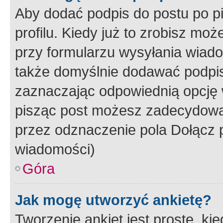
Aby dodać podpis do postu po 
profilu. Kiedy już to zrobisz m
przy formularzu wysyłania wiad
także domyślnie dodawać podpi
zaznaczając odpowiednią opcję 
pisząc post możesz zadecydowa
przez odznaczenie pola Dołącz 
wiadomości)
Góra
Jak mogę utworzyć ankietę?
Tworzenie ankiet jest proste, ki