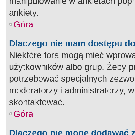
manipulowanie w ankietach popr
ankiety.
Góra
Dlaczego nie mam dostępu d
Niektóre fora mogą mieć wprowa
użytkowników albo grup. Żeby pr
potrzebować specjalnych zezwole
moderatorzy i administratorzy, w
skontaktować.
Góra
Dlaczego nie mogę dodawać 