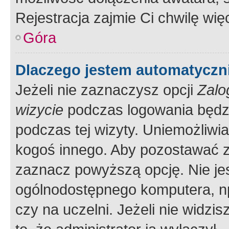
Rejestracja zajmie Ci chwilę wi
Góra
Dlaczego jestem automatycz
Jeżeli nie zaznaczysz opcji
Zalo
wizycie
podczas logowania będzi
podczas tej wizyty. Uniemożliwi
kogoś innego. Aby pozostawać 
zaznacz powyższą opcję. Nie jes
ogólnodostępnego komputera, np.
czy na uczelni. Jeżeli nie widzi