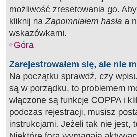
możliwość zresetowania go. Aby 
kliknij na
Zapomniałem hasła
a n
wskazówkami.
Góra
Zarejestrowałem się, ale nie 
Na początku sprawdź, czy wpisuj
są w porządku, to problemem mo
włączone są funkcje COPPA i kl
podczas rejestracji, musisz pos
instrukcjami. Jeżeli tak nie jes
Niektóre fora wymagają aktywac