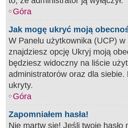
to, że administrator ją wyłączył.
Góra
Jak mogę ukryć moją obecno
W Panelu użytkownika (UCP) w 
znajdziesz opcję Ukryj moją obe
będziesz widoczny na liście użyt
administratorów oraz dla siebie.
ukryty.
Góra
Zapomniałem hasła!
Nie martw się! Jeśli twoje hasło