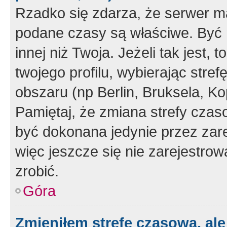
Rzadko się zdarza, że serwer m
podane czasy są właściwe. Być 
innej niż Twoja. Jeżeli tak jest,
twojego profilu, wybierając str
obszaru (np Berlin, Bruksela, Ko
Pamiętaj, że zmiana strefy czas
być dokonana jedynie przez zar
więc jeszcze się nie zarejestrow
zrobić.
Góra
Zmieniłem strefę czasową, ale