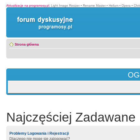
Aktualizacje na programosy.pl
:
Light Image Resizer
•
Rename Master
•
Helium
•
Opera
•
Chr
Strona główna
OG
Najczęściej Zadawane 
Problemy Logowania i Rejestracji
Dlaczego nie mogę się zalogować?