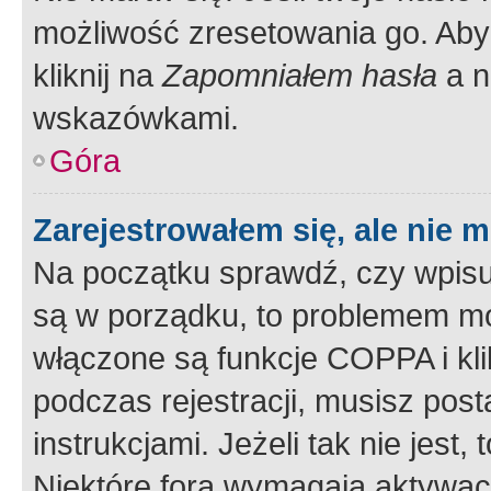
możliwość zresetowania go. Aby 
kliknij na
Zapomniałem hasła
a n
wskazówkami.
Góra
Zarejestrowałem się, ale nie 
Na początku sprawdź, czy wpisuj
są w porządku, to problemem mo
włączone są funkcje COPPA i kl
podczas rejestracji, musisz pos
instrukcjami. Jeżeli tak nie jes
Niektóre fora wymagają aktywac