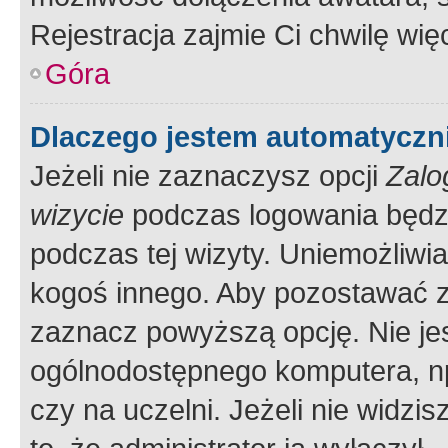
Rejestracja zajmie Ci chwilę wi
Góra
Dlaczego jestem automatycz
Jeżeli nie zaznaczysz opcji
Zalo
wizycie
podczas logowania będzi
podczas tej wizyty. Uniemożliwi
kogoś innego. Aby pozostawać 
zaznacz powyższą opcję. Nie jes
ogólnodostępnego komputera, np.
czy na uczelni. Jeżeli nie widzi