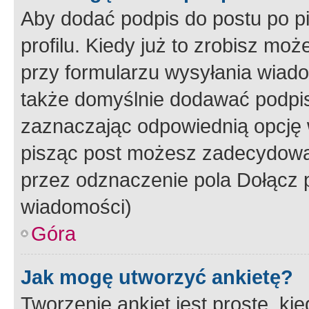
Aby dodać podpis do postu po 
profilu. Kiedy już to zrobisz m
przy formularzu wysyłania wiad
także domyślnie dodawać podpi
zaznaczając odpowiednią opcję 
pisząc post możesz zadecydowa
przez odznaczenie pola Dołącz 
wiadomości)
Góra
Jak mogę utworzyć ankietę?
Tworzenie ankiet jest proste, ki