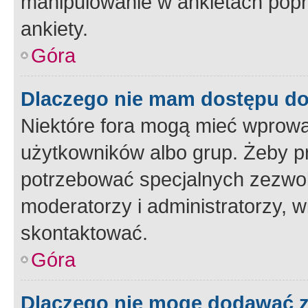
manipulowanie w ankietach popr
ankiety.
Góra
Dlaczego nie mam dostępu d
Niektóre fora mogą mieć wprowa
użytkowników albo grup. Żeby pr
potrzebować specjalnych zezwole
moderatorzy i administratorzy, w
skontaktować.
Góra
Dlaczego nie mogę dodawać 