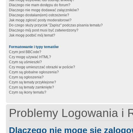
Jak mogę edytować lub usunąć ankietę?
Dlaczego nie mam dostępu do forum?
Dlaczego nie mogę dodawać załączników?
Dlaczego dostałam(em) ostrzeżenie?
Jak mogę zgłosić posty moderatorowi?
Do czego służy przycisk "Zapisz" podczas pisania tematu?
Dlaczego mój post musi być zatwierdzony?
Jak mogę podbić mój temat?
Formatowanie i typy tematów
Czym jest BBCode?
Czy mogę używać HTML?
Czym są uśmieszki?
Czy mogę umieszczać obrazki w poście?
Czym są globalne ogłoszenia?
Czym są ogłoszenia?
Czym są tematy przyklejone?
Czym są tematy zamknięte?
Czym są ikony tematu?
Problemy Logowania i R
Dlaczego nie mogę się zalog