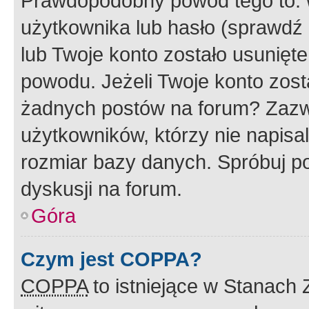
Prawdopodobny powód tego to:
użytkownika lub hasło (sprawdź e
lub Twoje konto zostało usunięte
powodu. Jeżeli Twoje konto zost
żadnych postów na forum? Zazw
użytkowników, którzy nie napisa
rozmiar bazy danych. Spróbuj po
dyskusji na forum.
Góra
Czym jest COPPA?
COPPA
to istniejące w Stanach