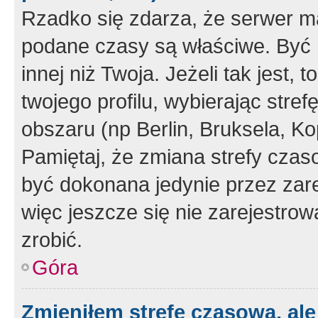
Rzadko się zdarza, że serwer m
podane czasy są właściwe. Być 
innej niż Twoja. Jeżeli tak jest,
twojego profilu, wybierając str
obszaru (np Berlin, Bruksela, Ko
Pamiętaj, że zmiana strefy czas
być dokonana jedynie przez zar
więc jeszcze się nie zarejestrow
zrobić.
Góra
Zmieniłem strefę czasową, ale