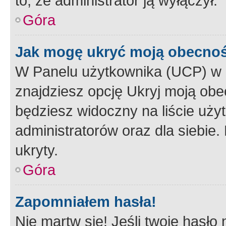
to, że administrator ją wyłączył.
Góra
Jak mogę ukryć moją obecno
W Panelu użytkownika (UCP) w 
znajdziesz opcję Ukryj moją obe
będziesz widoczny na liście użyt
administratorów oraz dla siebie.
ukryty.
Góra
Zapomniałem hasła!
Nie martw się! Jeśli twoje hasło