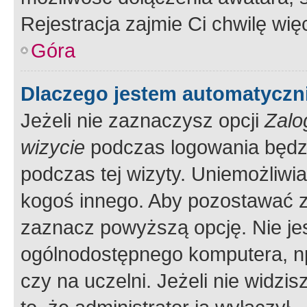
Rejestracja zajmie Ci chwilę wi
Góra
Dlaczego jestem automatycz
Jeżeli nie zaznaczysz opcji
Zalo
wizycie
podczas logowania będzi
podczas tej wizyty. Uniemożliwi
kogoś innego. Aby pozostawać 
zaznacz powyższą opcję. Nie jes
ogólnodostępnego komputera, np.
czy na uczelni. Jeżeli nie widzi