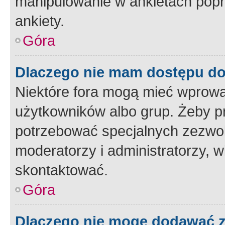
manipulowanie w ankietach popr
ankiety.
Góra
Dlaczego nie mam dostępu d
Niektóre fora mogą mieć wprowa
użytkowników albo grup. Żeby pr
potrzebować specjalnych zezwole
moderatorzy i administratorzy, w
skontaktować.
Góra
Dlaczego nie mogę dodawać 