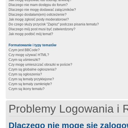
Jak mogę edytować lub usunąć ankietę?
Dlaczego nie mam dostępu do forum?
Dlaczego nie mogę dodawać załączników?
Dlaczego dostałam(em) ostrzeżenie?
Jak mogę zgłosić posty moderatorowi?
Do czego służy przycisk "Zapisz" podczas pisania tematu?
Dlaczego mój post musi być zatwierdzony?
Jak mogę podbić mój temat?
Formatowanie i typy tematów
Czym jest BBCode?
Czy mogę używać HTML?
Czym są uśmieszki?
Czy mogę umieszczać obrazki w poście?
Czym są globalne ogłoszenia?
Czym są ogłoszenia?
Czym są tematy przyklejone?
Czym są tematy zamknięte?
Czym są ikony tematu?
Problemy Logowania i R
Dlaczego nie mogę się zalog