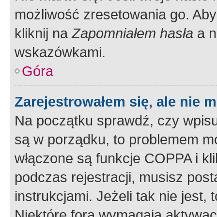
możliwość zresetowania go. Aby 
kliknij na
Zapomniałem hasła
a n
wskazówkami.
Góra
Zarejestrowałem się, ale nie 
Na początku sprawdź, czy wpisuj
są w porządku, to problemem mo
włączone są funkcje COPPA i kl
podczas rejestracji, musisz pos
instrukcjami. Jeżeli tak nie jes
Niektóre fora wymagają aktywac