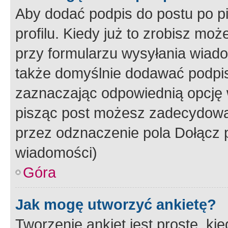
Aby dodać podpis do postu po 
profilu. Kiedy już to zrobisz m
przy formularzu wysyłania wiad
także domyślnie dodawać podpi
zaznaczając odpowiednią opcję 
pisząc post możesz zadecydowa
przez odznaczenie pola Dołącz 
wiadomości)
Góra
Jak mogę utworzyć ankietę?
Tworzenie ankiet jest proste, ki