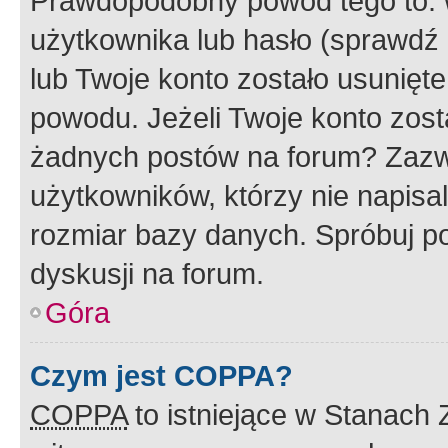
Prawdopodobny powód tego to:
użytkownika lub hasło (sprawdź e
lub Twoje konto zostało usunięte
powodu. Jeżeli Twoje konto zost
żadnych postów na forum? Zazw
użytkowników, którzy nie napisa
rozmiar bazy danych. Spróbuj po
dyskusji na forum.
Góra
Czym jest COPPA?
COPPA
to istniejące w Stanach