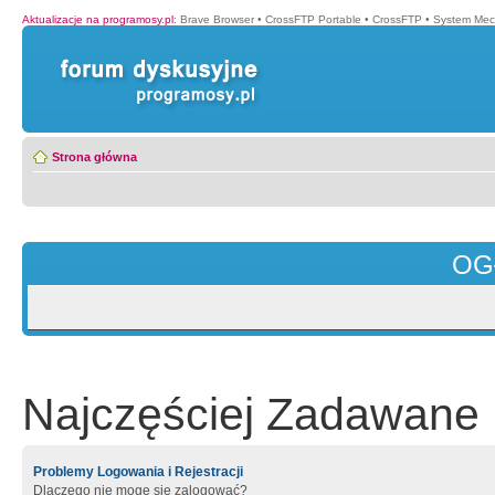
Aktualizacje na programosy.pl
:
Brave Browser
•
CrossFTP Portable
•
CrossFTP
•
System Mec
Strona główna
OG
Najczęściej Zadawane 
Problemy Logowania i Rejestracji
Dlaczego nie mogę się zalogować?