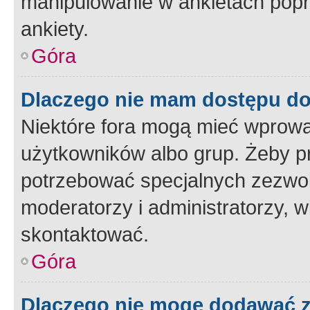
manipulowanie w ankietach popr
ankiety.
Góra
Dlaczego nie mam dostępu d
Niektóre fora mogą mieć wprowa
użytkowników albo grup. Żeby pr
potrzebować specjalnych zezwole
moderatorzy i administratorzy, w
skontaktować.
Góra
Dlaczego nie mogę dodawać 