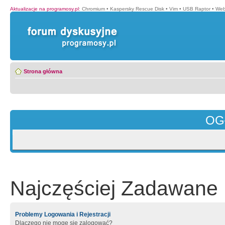
Aktualizacje na programosy.pl
:
Chromium
•
Kaspersky Rescue Disk
•
Vim
•
USB Raptor
•
Web
Strona główna
OG
Najczęściej Zadawane 
Problemy Logowania i Rejestracji
Dlaczego nie mogę się zalogować?