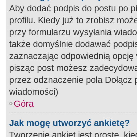
Aby dodać podpis do postu po 
profilu. Kiedy już to zrobisz m
przy formularzu wysyłania wiad
także domyślnie dodawać podpi
zaznaczając odpowiednią opcję 
pisząc post możesz zadecydowa
przez odznaczenie pola Dołącz 
wiadomości)
Góra
Jak mogę utworzyć ankietę?
Tworzenie ankiet jest proste, ki