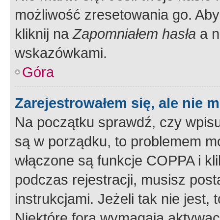
możliwość zresetowania go. Aby 
kliknij na
Zapomniałem hasła
a n
wskazówkami.
Góra
Zarejestrowałem się, ale nie 
Na początku sprawdź, czy wpisuj
są w porządku, to problemem mo
włączone są funkcje COPPA i kl
podczas rejestracji, musisz pos
instrukcjami. Jeżeli tak nie jes
Niektóre fora wymagają aktywac