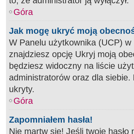
to, że administrator ją wyłączył.
Góra
Jak mogę ukryć moją obecno
W Panelu użytkownika (UCP) w 
znajdziesz opcję Ukryj moją obe
będziesz widoczny na liście użyt
administratorów oraz dla siebie.
ukryty.
Góra
Zapomniałem hasła!
Nie martw się! Jeśli twoje hasło