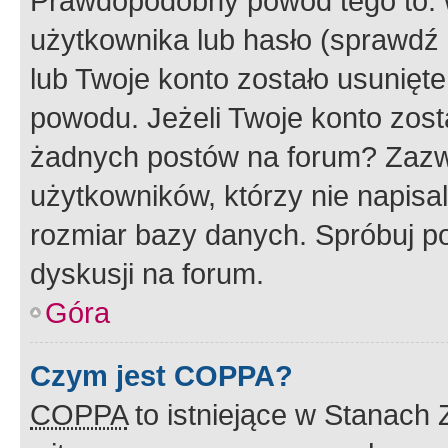
Prawdopodobny powód tego to:
użytkownika lub hasło (sprawdź e
lub Twoje konto zostało usunięte
powodu. Jeżeli Twoje konto zost
żadnych postów na forum? Zazw
użytkowników, którzy nie napisa
rozmiar bazy danych. Spróbuj po
dyskusji na forum.
Góra
Czym jest COPPA?
COPPA
to istniejące w Stanach