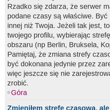
Rzadko się zdarza, że serwer m
podane czasy są właściwe. Być 
innej niż Twoja. Jeżeli tak jest,
twojego profilu, wybierając str
obszaru (np Berlin, Bruksela, Ko
Pamiętaj, że zmiana strefy czas
być dokonana jedynie przez zar
więc jeszcze się nie zarejestrow
zrobić.
Góra
Zmieniłem strefę czasową, ale