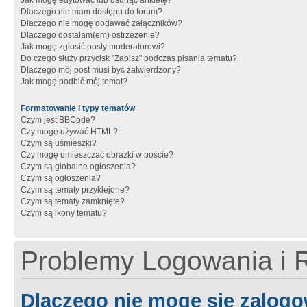
Jak mogę edytować lub usunąć ankietę?
Dlaczego nie mam dostępu do forum?
Dlaczego nie mogę dodawać załączników?
Dlaczego dostałam(em) ostrzeżenie?
Jak mogę zgłosić posty moderatorowi?
Do czego służy przycisk "Zapisz" podczas pisania tematu?
Dlaczego mój post musi być zatwierdzony?
Jak mogę podbić mój temat?
Formatowanie i typy tematów
Czym jest BBCode?
Czy mogę używać HTML?
Czym są uśmieszki?
Czy mogę umieszczać obrazki w poście?
Czym są globalne ogłoszenia?
Czym są ogłoszenia?
Czym są tematy przyklejone?
Czym są tematy zamknięte?
Czym są ikony tematu?
Problemy Logowania i R
Dlaczego nie mogę się zalog