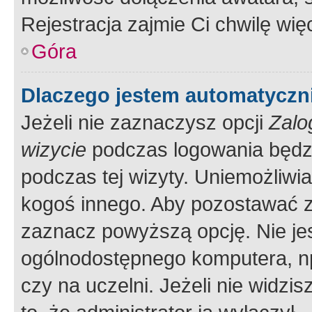
Rejestracja zajmie Ci chwilę wi
Góra
Dlaczego jestem automatycz
Jeżeli nie zaznaczysz opcji
Zalo
wizycie
podczas logowania będzi
podczas tej wizyty. Uniemożliwi
kogoś innego. Aby pozostawać 
zaznacz powyższą opcję. Nie jes
ogólnodostępnego komputera, np.
czy na uczelni. Jeżeli nie widzi