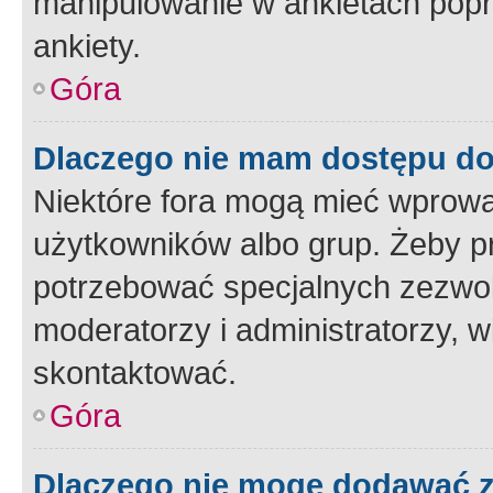
manipulowanie w ankietach popr
ankiety.
Góra
Dlaczego nie mam dostępu d
Niektóre fora mogą mieć wprowa
użytkowników albo grup. Żeby pr
potrzebować specjalnych zezwole
moderatorzy i administratorzy, w
skontaktować.
Góra
Dlaczego nie mogę dodawać 