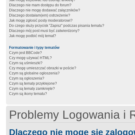
Jak mogę edytować lub usunąć ankietę?
Dlaczego nie mam dostępu do forum?
Dlaczego nie mogę dodawać załączników?
Dlaczego dostałam(em) ostrzeżenie?
Jak mogę zgłosić posty moderatorowi?
Do czego służy przycisk "Zapisz" podczas pisania tematu?
Dlaczego mój post musi być zatwierdzony?
Jak mogę podbić mój temat?
Formatowanie i typy tematów
Czym jest BBCode?
Czy mogę używać HTML?
Czym są uśmieszki?
Czy mogę umieszczać obrazki w poście?
Czym są globalne ogłoszenia?
Czym są ogłoszenia?
Czym są tematy przyklejone?
Czym są tematy zamknięte?
Czym są ikony tematu?
Problemy Logowania i R
Dlaczego nie mogę się zalog