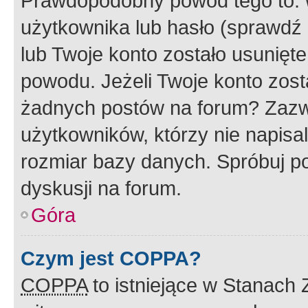
Prawdopodobny powód tego to:
użytkownika lub hasło (sprawdź e
lub Twoje konto zostało usunięte
powodu. Jeżeli Twoje konto zost
żadnych postów na forum? Zazw
użytkowników, którzy nie napisa
rozmiar bazy danych. Spróbuj po
dyskusji na forum.
Góra
Czym jest COPPA?
COPPA
to istniejące w Stanach