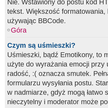
Nie. Wstawiony do postu kod HT
tekst. Większość formatowania
używając BBCode.
Góra
Czym są uśmieszki?
Uśmieszki, bądź Emotikony, to m
użyte do wyrażania emocji przy 
radość, :( oznacza smutek. Pełna
formularzu wysyłania postu. Sta
w nadmiarze, gdyż mogą łatwo s
nieczytelny i moderator może p