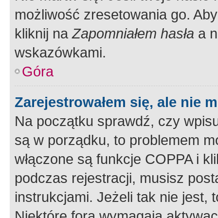
możliwość zresetowania go. Aby 
kliknij na
Zapomniałem hasła
a n
wskazówkami.
Góra
Zarejestrowałem się, ale nie 
Na początku sprawdź, czy wpisuj
są w porządku, to problemem mo
włączone są funkcje COPPA i kl
podczas rejestracji, musisz pos
instrukcjami. Jeżeli tak nie jes
Niektóre fora wymagają aktywac