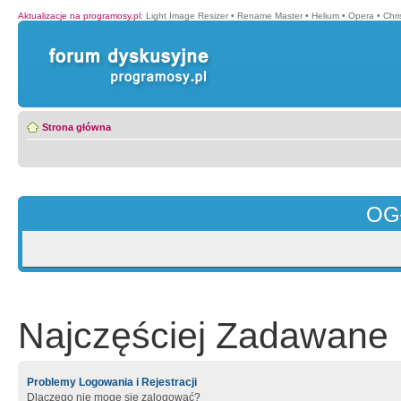
Aktualizacje na programosy.pl
:
Light Image Resizer
•
Rename Master
•
Helium
•
Opera
•
Chr
Strona główna
OG
Najczęściej Zadawane 
Problemy Logowania i Rejestracji
Dlaczego nie mogę się zalogować?