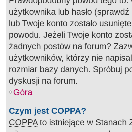
Prawdopodobny powód tego to:
użytkownika lub hasło (sprawdź e
lub Twoje konto zostało usunięte
powodu. Jeżeli Twoje konto zost
żadnych postów na forum? Zazw
użytkowników, którzy nie napisa
rozmiar bazy danych. Spróbuj po
dyskusji na forum.
Góra
Czym jest COPPA?
COPPA
to istniejące w Stanach