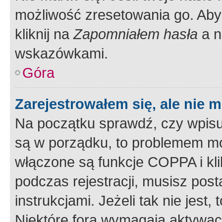
możliwość zresetowania go. Aby 
kliknij na
Zapomniałem hasła
a n
wskazówkami.
Góra
Zarejestrowałem się, ale nie 
Na początku sprawdź, czy wpisuj
są w porządku, to problemem mo
włączone są funkcje COPPA i kl
podczas rejestracji, musisz pos
instrukcjami. Jeżeli tak nie jes
Niektóre fora wymagają aktywac