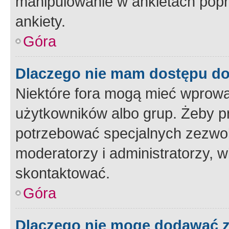
manipulowanie w ankietach popr
ankiety.
Góra
Dlaczego nie mam dostępu d
Niektóre fora mogą mieć wprowa
użytkowników albo grup. Żeby pr
potrzebować specjalnych zezwole
moderatorzy i administratorzy, w
skontaktować.
Góra
Dlaczego nie mogę dodawać 