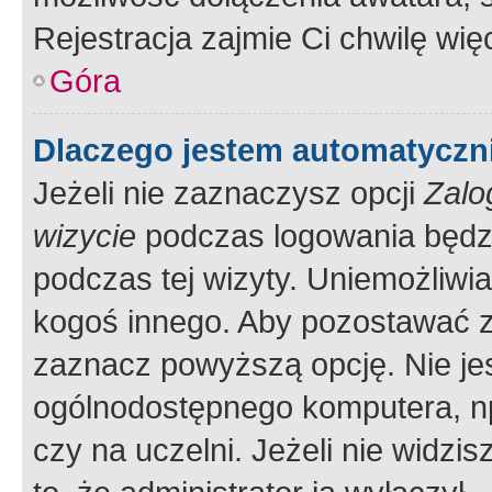
Rejestracja zajmie Ci chwilę wi
Góra
Dlaczego jestem automatycz
Jeżeli nie zaznaczysz opcji
Zalo
wizycie
podczas logowania będzi
podczas tej wizyty. Uniemożliwi
kogoś innego. Aby pozostawać 
zaznacz powyższą opcję. Nie jes
ogólnodostępnego komputera, np.
czy na uczelni. Jeżeli nie widzi