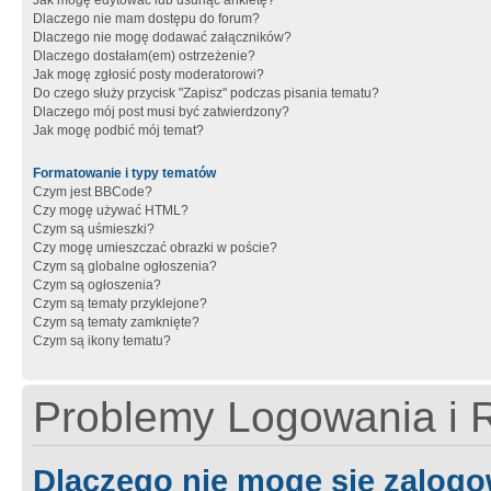
Jak mogę edytować lub usunąć ankietę?
Dlaczego nie mam dostępu do forum?
Dlaczego nie mogę dodawać załączników?
Dlaczego dostałam(em) ostrzeżenie?
Jak mogę zgłosić posty moderatorowi?
Do czego służy przycisk "Zapisz" podczas pisania tematu?
Dlaczego mój post musi być zatwierdzony?
Jak mogę podbić mój temat?
Formatowanie i typy tematów
Czym jest BBCode?
Czy mogę używać HTML?
Czym są uśmieszki?
Czy mogę umieszczać obrazki w poście?
Czym są globalne ogłoszenia?
Czym są ogłoszenia?
Czym są tematy przyklejone?
Czym są tematy zamknięte?
Czym są ikony tematu?
Problemy Logowania i R
Dlaczego nie mogę się zalog