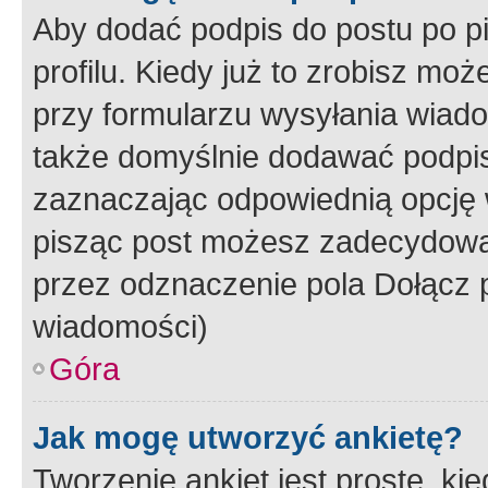
Aby dodać podpis do postu po 
profilu. Kiedy już to zrobisz m
przy formularzu wysyłania wiad
także domyślnie dodawać podpi
zaznaczając odpowiednią opcję 
pisząc post możesz zadecydowa
przez odznaczenie pola Dołącz 
wiadomości)
Góra
Jak mogę utworzyć ankietę?
Tworzenie ankiet jest proste, ki