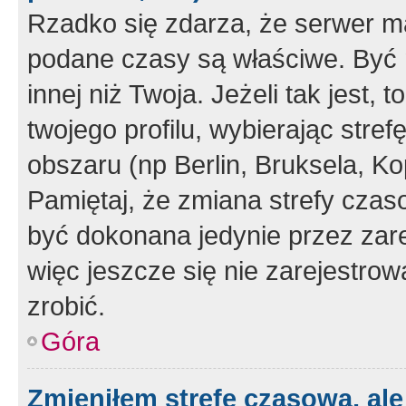
Rzadko się zdarza, że serwer m
podane czasy są właściwe. Być 
innej niż Twoja. Jeżeli tak jest,
twojego profilu, wybierając str
obszaru (np Berlin, Bruksela, Ko
Pamiętaj, że zmiana strefy czas
być dokonana jedynie przez zar
więc jeszcze się nie zarejestrow
zrobić.
Góra
Zmieniłem strefę czasową, ale