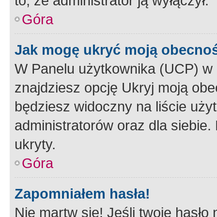
to, że administrator ją wyłączył.
Góra
Jak mogę ukryć moją obecno
W Panelu użytkownika (UCP) w 
znajdziesz opcję Ukryj moją obe
będziesz widoczny na liście użyt
administratorów oraz dla siebie.
ukryty.
Góra
Zapomniałem hasła!
Nie martw się! Jeśli twoje hasło