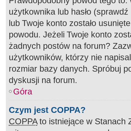
Prawdopodobny powód tego to:
użytkownika lub hasło (sprawdź e
lub Twoje konto zostało usunięte
powodu. Jeżeli Twoje konto zost
żadnych postów na forum? Zazw
użytkowników, którzy nie napisa
rozmiar bazy danych. Spróbuj po
dyskusji na forum.
Góra
Czym jest COPPA?
COPPA
to istniejące w Stanach