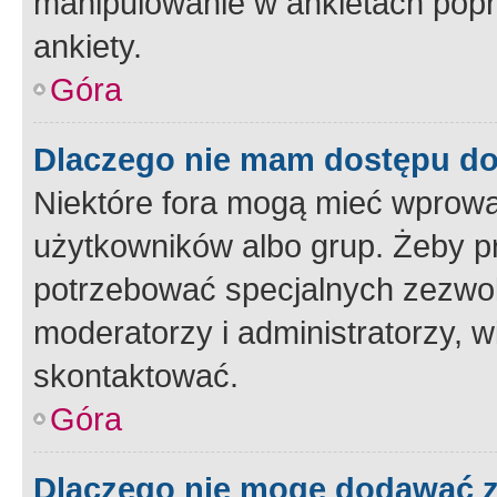
manipulowanie w ankietach popr
ankiety.
Góra
Dlaczego nie mam dostępu d
Niektóre fora mogą mieć wprowa
użytkowników albo grup. Żeby pr
potrzebować specjalnych zezwole
moderatorzy i administratorzy, w
skontaktować.
Góra
Dlaczego nie mogę dodawać 