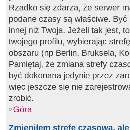
Rzadko się zdarza, że serwer m
podane czasy są właściwe. Być 
innej niż Twoja. Jeżeli tak jest,
twojego profilu, wybierając str
obszaru (np Berlin, Bruksela, Ko
Pamiętaj, że zmiana strefy czas
być dokonana jedynie przez zar
więc jeszcze się nie zarejestrow
zrobić.
Góra
Zmieniłem strefę czasową, ale