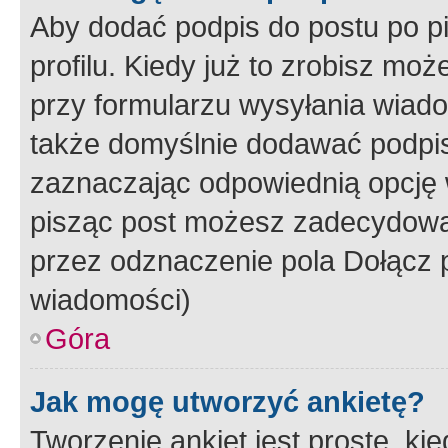
Aby dodać podpis do postu po 
profilu. Kiedy już to zrobisz m
przy formularzu wysyłania wiad
także domyślnie dodawać podpi
zaznaczając odpowiednią opcję 
pisząc post możesz zadecydowa
przez odznaczenie pola Dołącz 
wiadomości)
Góra
Jak mogę utworzyć ankietę?
Tworzenie ankiet jest proste, ki