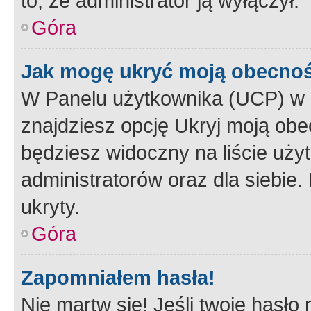
to, że administrator ją wyłączył.
Góra
Jak mogę ukryć moją obecno
W Panelu użytkownika (UCP) w 
znajdziesz opcję Ukryj moją obe
będziesz widoczny na liście użyt
administratorów oraz dla siebie.
ukryty.
Góra
Zapomniałem hasła!
Nie martw się! Jeśli twoje hasło