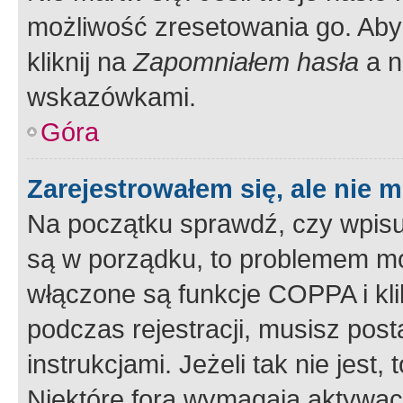
możliwość zresetowania go. Aby 
kliknij na
Zapomniałem hasła
a n
wskazówkami.
Góra
Zarejestrowałem się, ale nie 
Na początku sprawdź, czy wpisuj
są w porządku, to problemem mo
włączone są funkcje COPPA i kl
podczas rejestracji, musisz pos
instrukcjami. Jeżeli tak nie jes
Niektóre fora wymagają aktywac