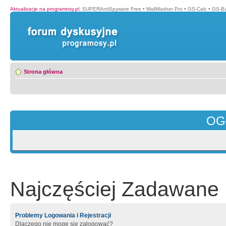
Aktualizacje na programosy.pl
:
SUPERAntiSpyware Free
•
MailWasher Pro
•
GS-Calc
•
GS-B
Strona główna
OG
Najczęściej Zadawane 
Problemy Logowania i Rejestracji
Dlaczego nie mogę się zalogować?