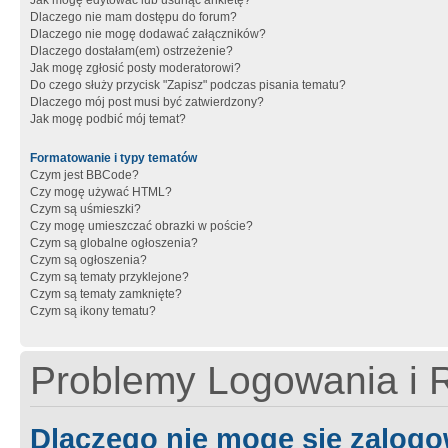
Jak mogę edytować lub usunąć ankietę?
Dlaczego nie mam dostępu do forum?
Dlaczego nie mogę dodawać załączników?
Dlaczego dostałam(em) ostrzeżenie?
Jak mogę zgłosić posty moderatorowi?
Do czego służy przycisk "Zapisz" podczas pisania tematu?
Dlaczego mój post musi być zatwierdzony?
Jak mogę podbić mój temat?
Formatowanie i typy tematów
Czym jest BBCode?
Czy mogę używać HTML?
Czym są uśmieszki?
Czy mogę umieszczać obrazki w poście?
Czym są globalne ogłoszenia?
Czym są ogłoszenia?
Czym są tematy przyklejone?
Czym są tematy zamknięte?
Czym są ikony tematu?
Problemy Logowania i R
Dlaczego nie mogę się zalog