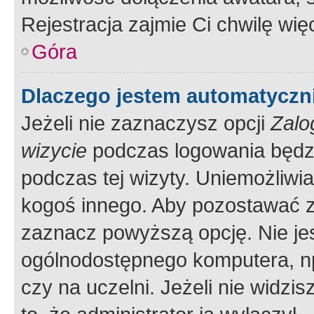
Rejestracja zajmie Ci chwilę wi
Góra
Dlaczego jestem automatycz
Jeżeli nie zaznaczysz opcji
Zalo
wizycie
podczas logowania będzi
podczas tej wizyty. Uniemożliwi
kogoś innego. Aby pozostawać 
zaznacz powyższą opcję. Nie jes
ogólnodostępnego komputera, np.
czy na uczelni. Jeżeli nie widzi