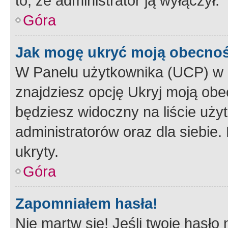
to, że administrator ją wyłączył.
Góra
Jak mogę ukryć moją obecno
W Panelu użytkownika (UCP) w 
znajdziesz opcję Ukryj moją obe
będziesz widoczny na liście użyt
administratorów oraz dla siebie.
ukryty.
Góra
Zapomniałem hasła!
Nie martw się! Jeśli twoje hasło