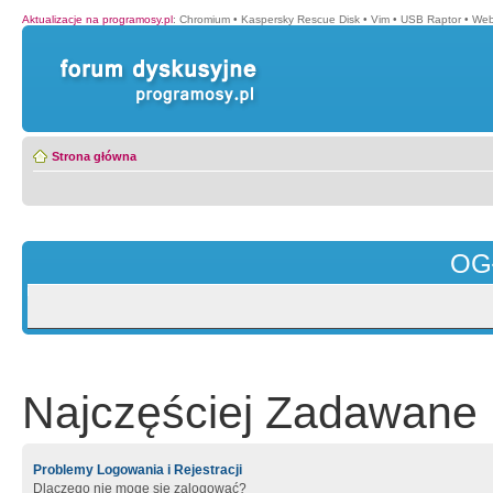
Aktualizacje na programosy.pl
:
Chromium
•
Kaspersky Rescue Disk
•
Vim
•
USB Raptor
•
Web
Strona główna
OG
Najczęściej Zadawane 
Problemy Logowania i Rejestracji
Dlaczego nie mogę się zalogować?