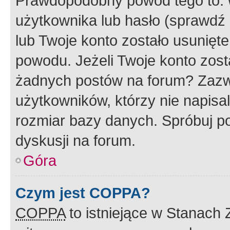
Prawdopodobny powód tego to:
użytkownika lub hasło (sprawdź e
lub Twoje konto zostało usunięte
powodu. Jeżeli Twoje konto zost
żadnych postów na forum? Zazw
użytkowników, którzy nie napisa
rozmiar bazy danych. Spróbuj po
dyskusji na forum.
Góra
Czym jest COPPA?
COPPA
to istniejące w Stanach