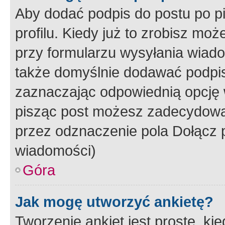
Aby dodać podpis do postu po 
profilu. Kiedy już to zrobisz m
przy formularzu wysyłania wiad
także domyślnie dodawać podpi
zaznaczając odpowiednią opcję 
pisząc post możesz zadecydowa
przez odznaczenie pola Dołącz 
wiadomości)
Góra
Jak mogę utworzyć ankietę?
Tworzenie ankiet jest proste, ki