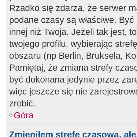
Rzadko się zdarza, że serwer m
podane czasy są właściwe. Być 
innej niż Twoja. Jeżeli tak jest,
twojego profilu, wybierając str
obszaru (np Berlin, Bruksela, Ko
Pamiętaj, że zmiana strefy czas
być dokonana jedynie przez zar
więc jeszcze się nie zarejestrow
zrobić.
Góra
Zmieniłem strefę czasową, ale