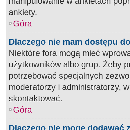
manipulowanie w ankietach popr
ankiety.
Góra
Dlaczego nie mam dostępu d
Niektóre fora mogą mieć wprowa
użytkowników albo grup. Żeby pr
potrzebować specjalnych zezwole
moderatorzy i administratorzy, w
skontaktować.
Góra
Dlaczego nie mogę dodawać 