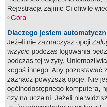
Rejestracja zajmie Ci chwilę wi
Góra
Dlaczego jestem automatycz
Jeżeli nie zaznaczysz opcji
Zalo
wizycie
podczas logowania będzi
podczas tej wizyty. Uniemożliwi
kogoś innego. Aby pozostawać 
zaznacz powyższą opcję. Nie jes
ogólnodostępnego komputera, np.
czy na uczelni. Jeżeli nie widzi