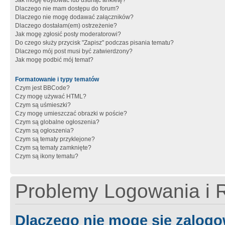
Jak mogę edytować lub usunąć ankietę?
Dlaczego nie mam dostępu do forum?
Dlaczego nie mogę dodawać załączników?
Dlaczego dostałam(em) ostrzeżenie?
Jak mogę zgłosić posty moderatorowi?
Do czego służy przycisk "Zapisz" podczas pisania tematu?
Dlaczego mój post musi być zatwierdzony?
Jak mogę podbić mój temat?
Formatowanie i typy tematów
Czym jest BBCode?
Czy mogę używać HTML?
Czym są uśmieszki?
Czy mogę umieszczać obrazki w poście?
Czym są globalne ogłoszenia?
Czym są ogłoszenia?
Czym są tematy przyklejone?
Czym są tematy zamknięte?
Czym są ikony tematu?
Problemy Logowania i R
Dlaczego nie mogę się zalog