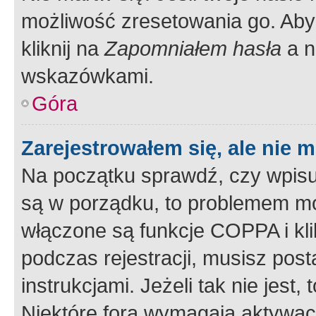
możliwość zresetowania go. Aby 
kliknij na
Zapomniałem hasła
a n
wskazówkami.
Góra
Zarejestrowałem się, ale nie 
Na początku sprawdź, czy wpisuj
są w porządku, to problemem mo
włączone są funkcje COPPA i kl
podczas rejestracji, musisz pos
instrukcjami. Jeżeli tak nie jes
Niektóre fora wymagają aktywac