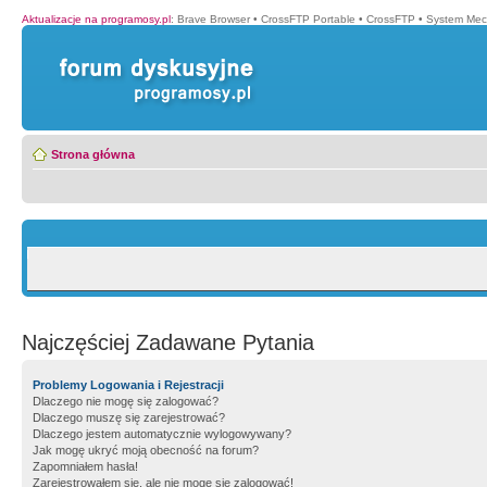
Aktualizacje na programosy.pl
:
Brave Browser
•
CrossFTP Portable
•
CrossFTP
•
System Mec
Strona główna
Najczęściej Zadawane Pytania
Problemy Logowania i Rejestracji
Dlaczego nie mogę się zalogować?
Dlaczego muszę się zarejestrować?
Dlaczego jestem automatycznie wylogowywany?
Jak mogę ukryć moją obecność na forum?
Zapomniałem hasła!
Zarejestrowałem się, ale nie mogę się zalogować!