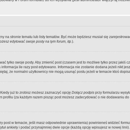
dowany w Forum formularz do ich wysyłania (jeśli administrator włączył tą możliw
zny na stronie tematu lub listy tematów. Być może będziesz musiał się zarejestr
żesz edytować swoje posty na tym forum, itp.
).
 tylko swoje posty. Aby zmienić post (czasem jest to możliwe tylko przez jakiś cz
informacja ile razy post edytowano. Informacja nie zostanie dodana jeżeli nikt je
iętaj, że normalni użytkownicy nie mogą usunąć postu jeżeli w temacie ktoś dopisał
 Kiedy już to zrobisz możesz zaznaczyć opcję
Dołącz podpis
przy formularzu wysy
m profilu (za każdym razem pisząc post możesz zadecydować o nie dodawaniu do 
wszy post w temacie, jeśli masz odpowiednie uprawnienia) powinieneś widzieć formu
uł ankiety i podać przynajmniej dwie opcje (każdą opcję wpisujesz w nowej linii).