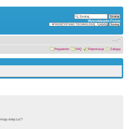
Wyszukiwarka Forum
Regulamin
FAQ
Rejestracja
Zaloguj
h mogę dołączyć?