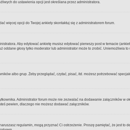
iwych do ustawienia opcji jest określana przez administratora.
dać więcej opcji do Twojej ankiety skontaktuj się z administratorem forum.
nistratora. Aby edytować ankietę musisz edytować pierwszy post w temacie (ankieta
y już oddane głosy tylko moderator lub administrator może to zrobić. Uniemożliwia
ków albo grup. Żeby przeglądać, czytać, pisać, itd. możesz potrzebować specjalny
ytkownika. Administrator forum może nie zezwalać na dodawanie załączników w o
 jesteś pewien, dlaczego nie możesz dodawać załączników.
e naruszasz regulamin, mogą przyznać Ci ostrzeżenie. Proszę pamiętać, że jest to d
tratorem.