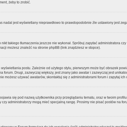
ment, żeby to zrobić.
zas nadal jest wyświetlany nieprawdłowo to prawdopodobnie źle ustawiony jest zega
ikt takiego tłumaczenia jeszcze nie wykonał. Spróbuj zapytać administratora czy m
acji możesz znaleźć na stronie phpBB (link znajdziesz w stopce).
 wyświetlania postu. Zależnie od użytego stylu, pierwszym może być obrazek pow
 na forum. Drugi, zazwyczaj większy, jest znany jako awatar i zazwyczaj jest unik
ie możesz używać awatarów, skontaktuj się z administratorami forum i zapytaj ich 
pojawia się pod nazwą użytkownika przy przeglądaniu tematu, oraz w twoim profilu
zy czy administratorzy mogą mieć specjalną rangę. Prosimy nie pisać postów na for