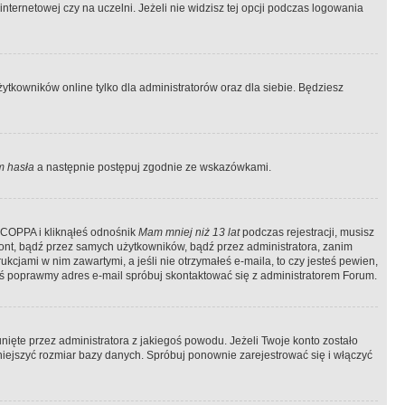
ternetowej czy na uczelni. Jeżeli nie widzisz tej opcji podczas logowania
tkowników online tylko dla administratorów oraz dla siebie. Będziesz
 hasła
a następnie postępuj zgodnie ze wskazówkami.
e COPPA i kliknąłeś odnośnik
Mam mniej niż 13 lat
podczas rejestracji, musisz
kont, bądź przez samych użytkowników, bądź przez administratora, zanim
cjami w nim zawartymi, a jeśli nie otrzymałeś e-maila, to czy jesteś pewien,
ś poprawmy adres e-mail spróbuj skontaktować się z administratorem Forum.
ięte przez administratora z jakiegoś powodu. Jeżeli Twoje konto zostało
iejszyć rozmiar bazy danych. Spróbuj ponownie zarejestrować się i włączyć