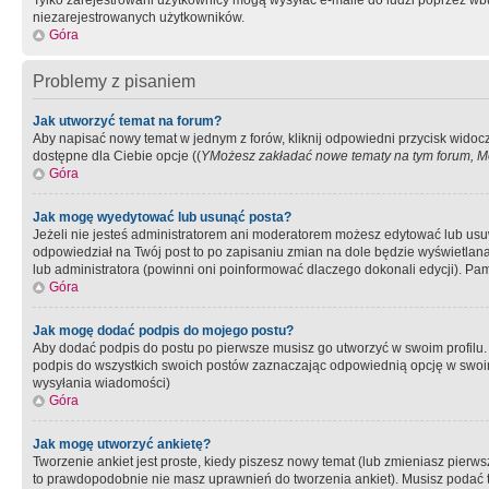
Tylko zarejestrowani użytkownicy mogą wysyłać e-maile do ludzi poprzez wbu
niezarejestrowanych użytkowników.
Góra
Problemy z pisaniem
Jak utworzyć temat na forum?
Aby napisać nowy temat w jednym z forów, kliknij odpowiedni przycisk widoc
dostępne dla Ciebie opcje ((
YMożesz zakładać nowe tematy na tym forum, Mo
Góra
Jak mogę wyedytować lub usunąć posta?
Jeżeli nie jesteś administratorem ani moderatorem możesz edytować lub usuwać
odpowiedział na Twój post to po zapisaniu zmian na dole będzie wyświetlana 
lub administratora (powinni oni poinformować dlaczego dokonali edycji). Pam
Góra
Jak mogę dodać podpis do mojego postu?
Aby dodać podpis do postu po pierwsze musisz go utworzyć w swoim profilu.
podpis do wszystkich swoich postów zaznaczając odpowiednią opcję w swoi
wysyłania wiadomości)
Góra
Jak mogę utworzyć ankietę?
Tworzenie ankiet jest proste, kiedy piszesz nowy temat (lub zmieniasz pier
to prawdopodobnie nie masz uprawnień do tworzenia ankiet). Musisz podać tyt