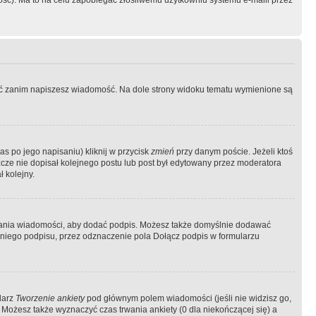
ość). Ma to na celu zapobiegać złośliwemu użytkowniu systemu e-maili przez
ować zanim napiszesz wiadomość. Na dole strony widoku tematu wymienione są
as po jego napisaniu) kliknij w przycisk
zmień
przy danym poście. Jeżeli ktoś
szcze nie dopisał kolejnego postu lub post był edytowany przez moderatora
 kolejny.
łania wiadomości, aby dodać podpis. Możesz także domyślnie dodawać
niego podpisu, przez odznaczenie pola Dołącz podpis w formularzu
larz
Tworzenie ankiety
pod głównym polem wiadomości (jeśli nie widzisz go,
 Możesz także wyznaczyć czas trwania ankiety (0 dla niekończącej się) a