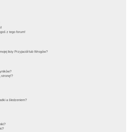
!
i!
goś z tego forum!
jej listy Przyjaciół lub Wrogów?
wyników?
 stronę!?
adki a śledzeniem?
iki?
ki?