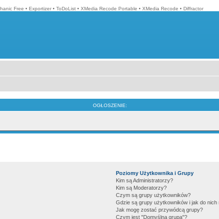
hanic Free
•
Exportizer
•
ToDoList
•
XMedia Recode Portable
•
XMedia Recode
•
Diffractor
OGŁOSZENIE:
Poziomy Użytkownika i Grupy
Kim są Administratorzy?
Kim są Moderatorzy?
Czym są grupy użytkowników?
Gdzie są grupy użytkowników i jak do nic
Jak mogę zostać przywódcą grupy?
Czym jest "Domyślna grupa"?