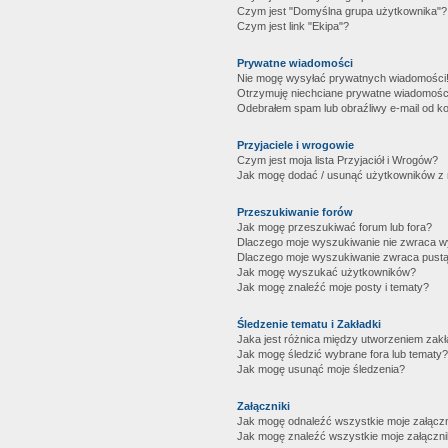
Czym jest "Domyślna grupa użytkownika"?
Czym jest link "Ekipa"?
Prywatne wiadomości
Nie mogę wysyłać prywatnych wiadomości
Otrzymuję niechciane prywatne wiadomośc
Odebrałem spam lub obraźliwy e-mail od ko
Przyjaciele i wrogowie
Czym jest moja lista Przyjaciół i Wrogów?
Jak mogę dodać / usunąć użytkowników z mo
Przeszukiwanie forów
Jak mogę przeszukiwać forum lub fora?
Dlaczego moje wyszukiwanie nie zwraca 
Dlaczego moje wyszukiwanie zwraca pustą
Jak mogę wyszukać użytkowników?
Jak mogę znaleźć moje posty i tematy?
Śledzenie tematu i Zakładki
Jaka jest różnica między utworzeniem zakł
Jak mogę śledzić wybrane fora lub tematy?
Jak mogę usunąć moje śledzenia?
Załączniki
Jak mogę odnaleźć wszystkie moje załączn
Jak mogę znaleźć wszystkie moje załączni