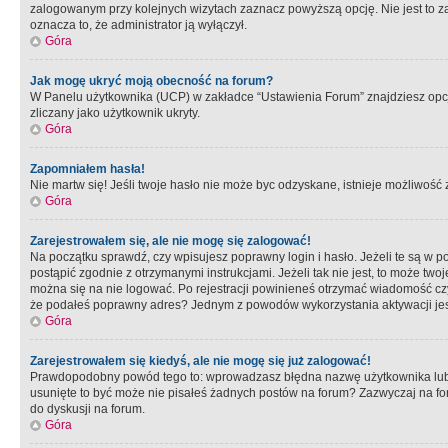
zalogowanym przy kolejnych wizytach zaznacz powyższą opcję. Nie jest to zal
oznacza to, że administrator ją wyłączył.
Góra
Jak mogę ukryć moją obecność na forum?
W Panelu użytkownika (UCP) w zakładce “Ustawienia Forum” znajdziesz opcję 
zliczany jako użytkownik ukryty.
Góra
Zapomniałem hasła!
Nie martw się! Jeśli twoje hasło nie może byc odzyskane, istnieje możliwość z
Góra
Zarejestrowałem się, ale nie mogę się zalogować!
Na początku sprawdź, czy wpisujesz poprawny login i hasło. Jeżeli te są w 
postąpić zgodnie z otrzymanymi instrukcjami. Jeżeli tak nie jest, to może 
można się na nie logować. Po rejestracji powinieneś otrzymać wiadomość czy 
że podałeś poprawny adres? Jednym z powodów wykorzystania aktywacji je
Góra
Zarejestrowałem się kiedyś, ale nie mogę się już zalogować!
Prawdopodobny powód tego to: wprowadzasz błędna nazwę użytkownika lub hasł
usunięte to być może nie pisałeś żadnych postów na forum? Zazwyczaj na fo
do dyskusji na forum.
Góra