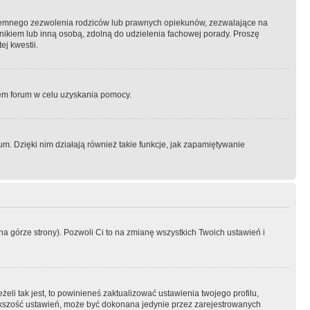
semnego zezwolenia rodziców lub prawnych opiekunów, zezwalające na
awnikiem lub inną osobą, zdolną do udzielenia fachowej porady. Proszę
j kwestii.
orem forum w celu uzyskania pomocy.
. Dzięki nim działają również takie funkcje, jak zapamiętywanie
a górze strony). Pozwoli Ci to na zmianę wszystkich Twoich ustawień i
li tak jest, to powinieneś zaktualizować ustawienia twojego profilu,
większość ustawień, może być dokonana jedynie przez zarejestrowanych