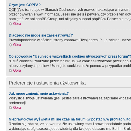
Czym jest COPPA?
COPPA
to istniejące w Stanach Zjednoczonych prawo, nakazujące witrynom
przechowywanie w/w informacji. Jeżeli nie jesteś pewien, czy przepis ten dot
pamiętać, że ani phpBB Group, ani oficjalny support phpBB w Polsce nie mają
Góra
Dlaczego nie mogę się zarejestrować?
Prawdopodobnie właściciel strony zbanował Twój adres IP lub zabronił nazwy 
Góra
Co spowoduje "Usunięcie wszystkich cookies utworzonych przez forum"
“Usuń cookies utworzone przez forum” usuwa cookies utworzone przez phpBB3
nieprzeczytanych postów. Usunięcie cookies może pomóc w przypadku pro
Góra
Preferencje i ustawienia użytkownika
Jak mogę zmienić moje ustawienia?
Wszystkie Twoje ustawienia (jeśli jesteś zarejestrowany) są zapisane w bazie 
preferencji.
Góra
Nieprawidłowo wyświetla mi się czas na forum (w postach, w profilach, itd.
Rzadko się zdarza, że serwer ma źle ustawiony czas i prawdopodobnie podane 
wybierając strefę czasową odpowiednią dla twojego obszaru (np Berlin, Bruk