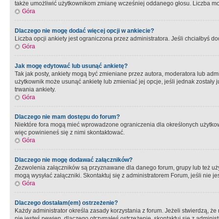
także umożliwić użytkownikom zmianę wcześniej oddanego głosu. Liczba możl
Góra
Dlaczego nie mogę dodać więcej opcji w ankiecie?
Liczba opcji ankiety jest ograniczona przez administratora. Jeśli chciałbyś do
Góra
Jak mogę edytować lub usunąć ankietę?
Tak jak posty, ankiety mogą być zmieniane przez autora, moderatora lub admi
użytkownik może usunąć ankietę lub zmieniać jej opcje, jeśli jednak został
trwania ankiety.
Góra
Dlaczego nie mam dostępu do forum?
Niektóre fora mogą mieć wprowadzone ograniczenia dla określonych użytkowni
więc powinieneś się z nimi skontaktować.
Góra
Dlaczego nie mogę dodawać załączników?
Zezwolenia załączników są przyznawane dla danego forum, grupy lub też uż
mogą wysyłać załączniki. Skontaktuj się z administratorem Forum, jeśli nie
Góra
Dlaczego dostałam(em) ostrzeżenie?
Każdy administrator określa zasady korzystania z forum. Jeżeli stwierdzą, ż
nie jesteś pewien, dlaczego otrzymałeś ostrzeżenie, skontaktuj sie z adminis