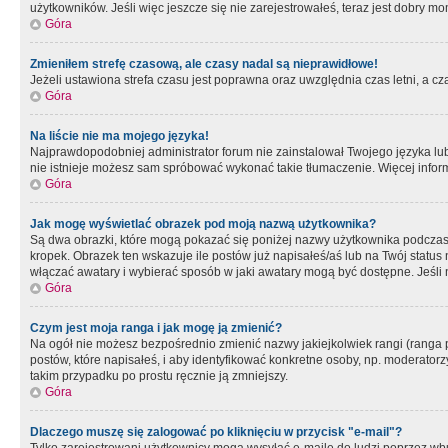
użytkowników. Jeśli więc jeszcze się nie zarejestrowałeś, teraz jest dobry mo
Góra
Zmieniłem strefę czasową, ale czasy nadal są nieprawidłowe!
Jeżeli ustawiona strefa czasu jest poprawna oraz uwzględnia czas letni, a c
Góra
Na liście nie ma mojego języka!
Najprawdopodobniej administrator forum nie zainstalował Twojego języka lub n
nie istnieje możesz sam spróbować wykonać takie tłumaczenie. Więcej inform
Góra
Jak mogę wyświetlać obrazek pod moją nazwą użytkownika?
Są dwa obrazki, które mogą pokazać się poniżej nazwy użytkownika podczas
kropek. Obrazek ten wskazuje ile postów już napisałeś/aś lub na Twój status
włączać awatary i wybierać sposób w jaki awatary mogą być dostępne. Jeśli n
Góra
Czym jest moja ranga i jak mogę ją zmienić?
Na ogół nie możesz bezpośrednio zmienić nazwy jakiejkolwiek rangi (ranga 
postów, które napisałeś, i aby identyfikować konkretne osoby, np. moderator
takim przypadku po prostu ręcznie ją zmniejszy.
Góra
Dlaczego muszę się zalogować po kliknięciu w przycisk "e-mail"?