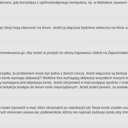
ecane, gdy korzystasz z ogólnodostępnego komputera, np. w bibliotece, kawiarni in
Ukryj moją obecność na forum. Jeżeli ją włączysz będziesz widoczny na liście uży
resetowania go. Aby zrobić to przejdź do strony logowania i kliknij na
Zapomniałem
porządku, to problemem może być jedna z dwóch rzeczy. Jeżeli włączone są funkcj
twoje konto wymaga aktywacji? Niektóre fora wymagają aktywacji wszystkich nowych 
wymagana jest aktywacja konta. Jeżeli otrzymałeś e-mail postępuj zgodnie z instruk
st
redukcja
dostępu do forum osób niepożądanych. Jeżeli jesteś pewien, że podałe
o (sprawdź e-mail, który otrzymałeś po rejestracji) lub Twoje konto zostało usun
rach okresowo usuwa się użytkowników, którzy nie napisali żadnego postu aby zmn