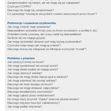
Zarejestrowałem się kiedyś, ale nie mogę się już zalogować!
Czym jest COPPA?
Dlaczego nie mogę się zarejestrować?
Co spowoduje "Usunięcie wszystkich cookies utworzonych przez forum"?
Preferencje i ustawienia użytkownika
Jak mogę zmienić moje ustawienia?
Nieprawidłowo wyświetla mi się czas na forum (w postach, w profilach, itd.)
Zmieniłem strefę czasową, ale czasy nadal są nieprawidłowe!
Na liście nie ma mojego języka!
Jak mogę wyświetlać obrazek pod moją nazwą użytkownika?
Czym jest moja ranga i jak mogę ją zmienić?
Dlaczego muszę się zalogować po kliknięciu w przycisk "e-mail"?
Problemy z pisaniem
Jak utworzyć temat na forum?
Jak mogę wyedytować lub usunąć posta?
Jak mogę dodać podpis do mojego postu?
Jak mogę utworzyć ankietę?
Dlaczego nie mogę dodać więcej opcji w ankiecie?
Jak mogę edytować lub usunąć ankietę?
Dlaczego nie mam dostępu do forum?
Dlaczego nie mogę dodawać załączników?
Dlaczego dostałam(em) ostrzeżenie?
Jak mogę zgłosić posty moderatorowi?
Do czego służy przycisk "Zapisz" podczas pisania tematu?
Dlaczego mój post musi być zatwierdzony?
Jak mogę podbić mój temat?