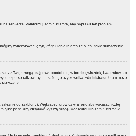
r na serwerze. Poinformuj administratora, aby naprawił ten problem.
ógłby zainstalować język, który Ciebie interesuje a jeśli takie tłumaczenie
iązany z Twoją rangą, najprawdopodobniej w formie gwiazdek, kwadratów lub
atowy lub spersonalizowany dla każdego użytkownika. Administrator forum może
o przyczyny.
, zależnie od szablonu). Większość forów używa rang aby wskazać liczbę
um tylko po to, aby otrzymać wyższą rangę. Moderator lub administrator w