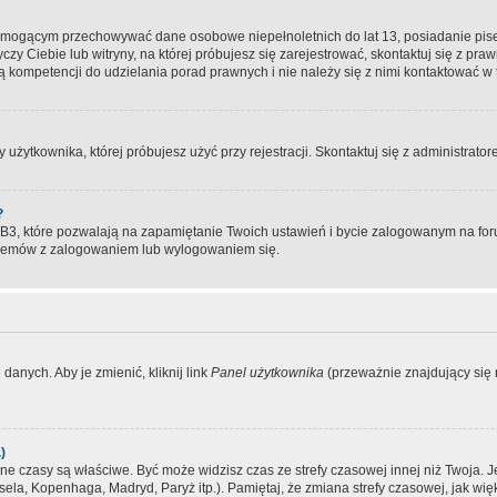
, mogącym przechowywać dane osobowe niepełnoletnich do lat 13, posiadanie pi
yczy Ciebie lub witryny, na której próbujesz się zarejestrować, skontaktuj się z pr
 kompetencji do udzielania porad prawnych i nie należy się z nimi kontaktować w te
użytkownika, której próbujesz użyć przy rejestracji. Skontaktuj się z administrat
?
, które pozwalają na zapamiętanie Twoich ustawień i bycie zalogowanym na forum
blemów z zalogowaniem lub wylogowaniem się.
danych. Aby je zmienić, kliknij link
Panel użytkownika
(przeważnie znajdujący się n
)
czasy są właściwe. Być może widzisz czas ze strefy czasowej innej niż Twoja. Jeże
sela, Kopenhaga, Madryd, Paryż itp.). Pamiętaj, że zmiana strefy czasowej, jak 