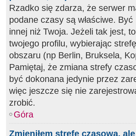
Rzadko się zdarza, że serwer m
podane czasy są właściwe. Być 
innej niż Twoja. Jeżeli tak jest,
twojego profilu, wybierając str
obszaru (np Berlin, Bruksela, Ko
Pamiętaj, że zmiana strefy czas
być dokonana jedynie przez zar
więc jeszcze się nie zarejestrow
zrobić.
Góra
Zmieniłem strefę czasową, ale