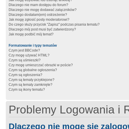
Jak mogę edytować lub usunąć ankietę?
Dlaczego nie mam dostępu do forum?
Dlaczego nie mogę dodawać załączników?
Dlaczego dostałam(em) ostrzeżenie?
Jak mogę zgłosić posty moderatorowi?
Do czego służy przycisk "Zapisz" podczas pisania tematu?
Dlaczego mój post musi być zatwierdzony?
Jak mogę podbić mój temat?
Formatowanie i typy tematów
Czym jest BBCode?
Czy mogę używać HTML?
Czym są uśmieszki?
Czy mogę umieszczać obrazki w poście?
Czym są globalne ogłoszenia?
Czym są ogłoszenia?
Czym są tematy przyklejone?
Czym są tematy zamknięte?
Czym są ikony tematu?
Problemy Logowania i R
Dlaczego nie mogę się zalog