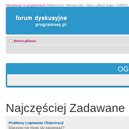
Aktualizacje na programosy.pl
:
Adblock Plus
•
Mixmax Free
•
Viber
•
uBlock Origin
•
TARGET 
Strona główna
OG
Najczęściej Zadawane 
Problemy Logowania i Rejestracji
Dlaczego nie mogę się zalogować?