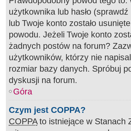
Prawdopodobny powód tego to:
użytkownika lub hasło (sprawdź e
lub Twoje konto zostało usunięte
powodu. Jeżeli Twoje konto zost
żadnych postów na forum? Zazw
użytkowników, którzy nie napisa
rozmiar bazy danych. Spróbuj po
dyskusji na forum.
Góra
Czym jest COPPA?
COPPA
to istniejące w Stanach