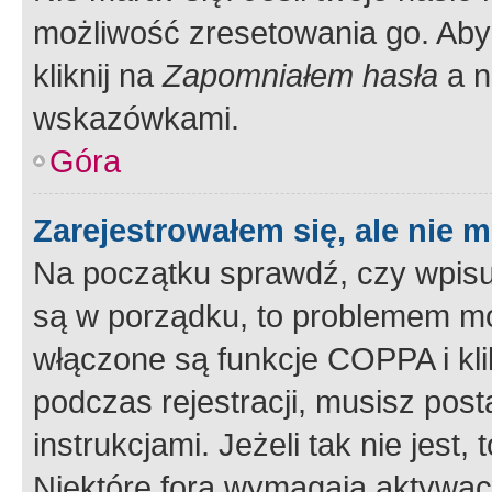
możliwość zresetowania go. Aby 
kliknij na
Zapomniałem hasła
a n
wskazówkami.
Góra
Zarejestrowałem się, ale nie 
Na początku sprawdź, czy wpisuj
są w porządku, to problemem mo
włączone są funkcje COPPA i kl
podczas rejestracji, musisz pos
instrukcjami. Jeżeli tak nie jes
Niektóre fora wymagają aktywac