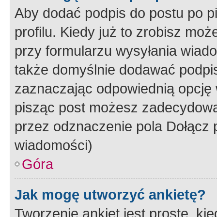
Aby dodać podpis do postu po 
profilu. Kiedy już to zrobisz m
przy formularzu wysyłania wiad
także domyślnie dodawać podpi
zaznaczając odpowiednią opcję 
pisząc post możesz zadecydowa
przez odznaczenie pola Dołącz 
wiadomości)
Góra
Jak mogę utworzyć ankietę?
Tworzenie ankiet jest proste, ki