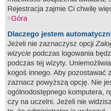
Rejestracja zajmie Ci chwilę wi
Góra
Dlaczego jestem automatycz
Jeżeli nie zaznaczysz opcji
Zalo
wizycie
podczas logowania będzi
podczas tej wizyty. Uniemożliwi
kogoś innego. Aby pozostawać 
zaznacz powyższą opcję. Nie jes
ogólnodostępnego komputera, np.
czy na uczelni. Jeżeli nie widzi