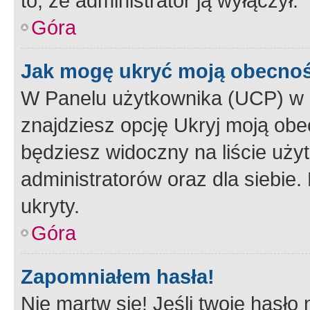
to, że administrator ją wyłączył.
Góra
Jak mogę ukryć moją obecno
W Panelu użytkownika (UCP) w 
znajdziesz opcję Ukryj moją obe
będziesz widoczny na liście użyt
administratorów oraz dla siebie.
ukryty.
Góra
Zapomniałem hasła!
Nie martw się! Jeśli twoje hasło