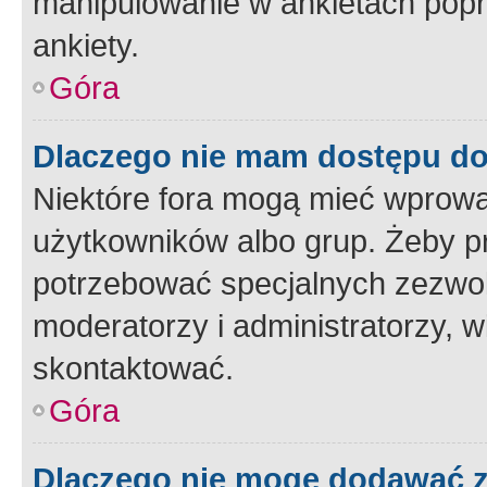
manipulowanie w ankietach popr
ankiety.
Góra
Dlaczego nie mam dostępu d
Niektóre fora mogą mieć wprowa
użytkowników albo grup. Żeby pr
potrzebować specjalnych zezwole
moderatorzy i administratorzy, w
skontaktować.
Góra
Dlaczego nie mogę dodawać 