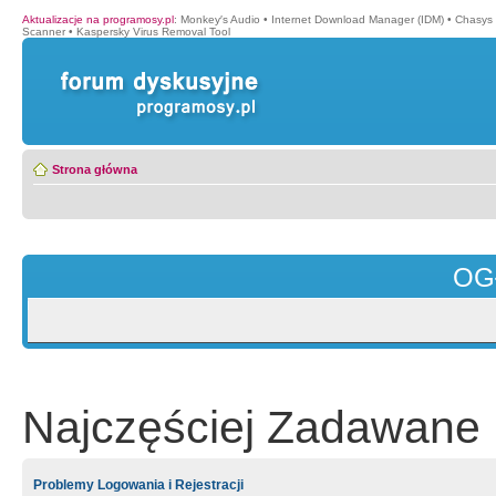
Aktualizacje na programosy.pl
:
Monkey′s Audio
•
Internet Download Manager (IDM)
•
Chasys
Scanner
•
Kaspersky Virus Removal Tool
Strona główna
OG
Najczęściej Zadawane 
Problemy Logowania i Rejestracji