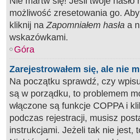
Nie martw się! Jeśli twoje hasło
możliwość zresetowania go. Aby 
kliknij na
Zapomniałem hasła
a n
wskazówkami.
Góra
Zarejestrowałem się, ale nie 
Na początku sprawdź, czy wpisuj
są w porządku, to problemem mo
włączone są funkcje COPPA i kl
podczas rejestracji, musisz pos
instrukcjami. Jeżeli tak nie jes