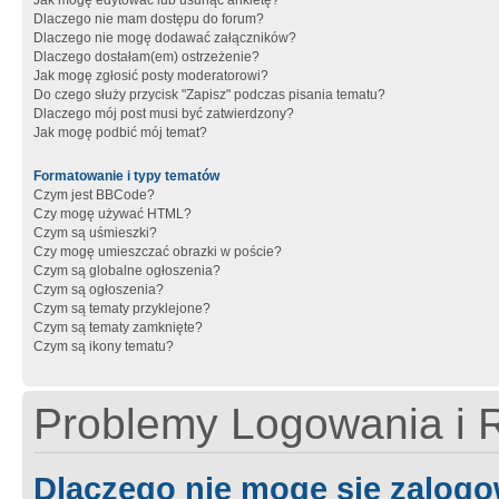
Jak mogę edytować lub usunąć ankietę?
Dlaczego nie mam dostępu do forum?
Dlaczego nie mogę dodawać załączników?
Dlaczego dostałam(em) ostrzeżenie?
Jak mogę zgłosić posty moderatorowi?
Do czego służy przycisk "Zapisz" podczas pisania tematu?
Dlaczego mój post musi być zatwierdzony?
Jak mogę podbić mój temat?
Formatowanie i typy tematów
Czym jest BBCode?
Czy mogę używać HTML?
Czym są uśmieszki?
Czy mogę umieszczać obrazki w poście?
Czym są globalne ogłoszenia?
Czym są ogłoszenia?
Czym są tematy przyklejone?
Czym są tematy zamknięte?
Czym są ikony tematu?
Problemy Logowania i R
Dlaczego nie mogę się zalog