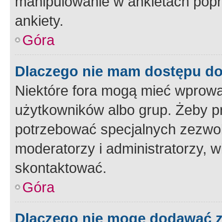
manipulowanie w ankietach popr
ankiety.
Góra
Dlaczego nie mam dostępu d
Niektóre fora mogą mieć wprowa
użytkowników albo grup. Żeby pr
potrzebować specjalnych zezwole
moderatorzy i administratorzy, w
skontaktować.
Góra
Dlaczego nie mogę dodawać 