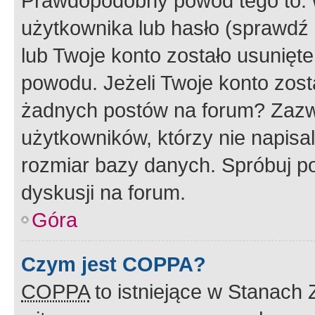
Prawdopodobny powód tego to:
użytkownika lub hasło (sprawdź e
lub Twoje konto zostało usunięte
powodu. Jeżeli Twoje konto zost
żadnych postów na forum? Zazw
użytkowników, którzy nie napisa
rozmiar bazy danych. Spróbuj po
dyskusji na forum.
Góra
Czym jest COPPA?
COPPA
to istniejące w Stanach