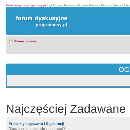
Aktualizacje na programosy.pl
:
Light Image Resizer
•
Rename Master
•
Helium
•
Opera
•
Chr
Strona główna
OG
Najczęściej Zadawane 
Problemy Logowania i Rejestracji
Dlaczego nie mogę się zalogować?