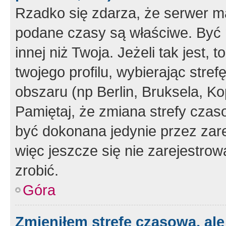
Rzadko się zdarza, że serwer m
podane czasy są właściwe. Być 
innej niż Twoja. Jeżeli tak jest,
twojego profilu, wybierając str
obszaru (np Berlin, Bruksela, Ko
Pamiętaj, że zmiana strefy czas
być dokonana jedynie przez zar
więc jeszcze się nie zarejestrow
zrobić.
Góra
Zmieniłem strefę czasową, ale