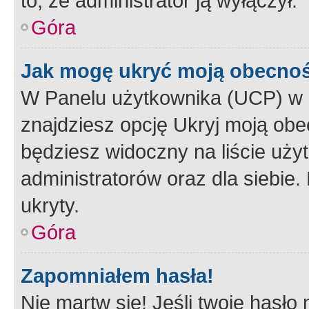
to, że administrator ją wyłączył.
Góra
Jak mogę ukryć moją obecno
W Panelu użytkownika (UCP) w 
znajdziesz opcję Ukryj moją obe
będziesz widoczny na liście użyt
administratorów oraz dla siebie.
ukryty.
Góra
Zapomniałem hasła!
Nie martw się! Jeśli twoje hasło