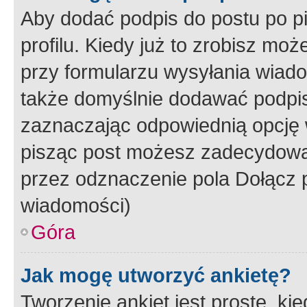
Aby dodać podpis do postu po 
profilu. Kiedy już to zrobisz m
przy formularzu wysyłania wiad
także domyślnie dodawać podpi
zaznaczając odpowiednią opcję 
pisząc post możesz zadecydowa
przez odznaczenie pola Dołącz 
wiadomości)
Góra
Jak mogę utworzyć ankietę?
Tworzenie ankiet jest proste, ki