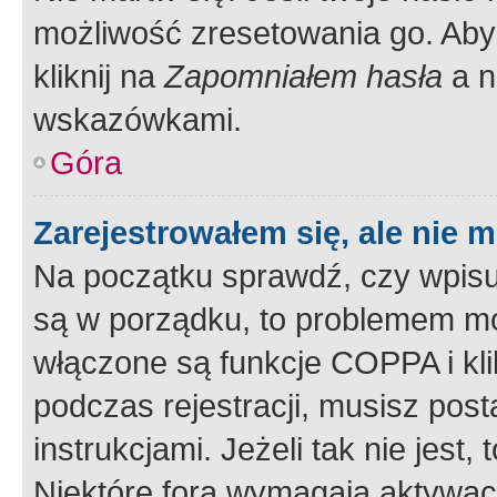
możliwość zresetowania go. Aby 
kliknij na
Zapomniałem hasła
a n
wskazówkami.
Góra
Zarejestrowałem się, ale nie 
Na początku sprawdź, czy wpisuj
są w porządku, to problemem mo
włączone są funkcje COPPA i kl
podczas rejestracji, musisz pos
instrukcjami. Jeżeli tak nie jes
Niektóre fora wymagają aktywac