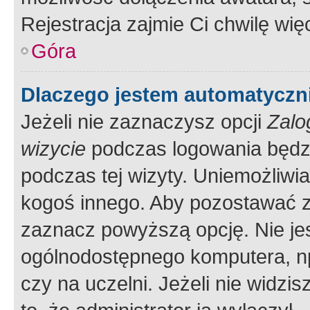
Rejestracja zajmie Ci chwilę wi
Góra
Dlaczego jestem automatycz
Jeżeli nie zaznaczysz opcji
Zalo
wizycie
podczas logowania będzi
podczas tej wizyty. Uniemożliwi
kogoś innego. Aby pozostawać 
zaznacz powyższą opcję. Nie jes
ogólnodostępnego komputera, np.
czy na uczelni. Jeżeli nie widzi