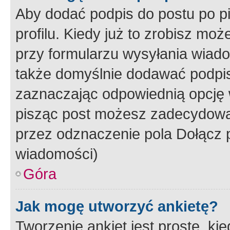
Aby dodać podpis do postu po 
profilu. Kiedy już to zrobisz m
przy formularzu wysyłania wiad
także domyślnie dodawać podpi
zaznaczając odpowiednią opcję 
pisząc post możesz zadecydowa
przez odznaczenie pola Dołącz 
wiadomości)
Góra
Jak mogę utworzyć ankietę?
Tworzenie ankiet jest proste, ki