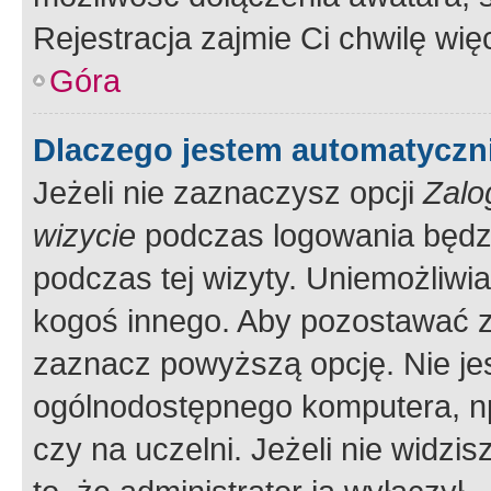
Rejestracja zajmie Ci chwilę wi
Góra
Dlaczego jestem automatycz
Jeżeli nie zaznaczysz opcji
Zalo
wizycie
podczas logowania będzi
podczas tej wizyty. Uniemożliwi
kogoś innego. Aby pozostawać 
zaznacz powyższą opcję. Nie jes
ogólnodostępnego komputera, np.
czy na uczelni. Jeżeli nie widzi