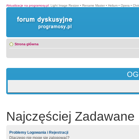
Aktualizacje na programosy.pl
:
Light Image Resizer
•
Rename Master
•
Helium
•
Opera
•
Chr
Strona główna
OG
Najczęściej Zadawane 
Problemy Logowania i Rejestracji
Dlaczego nie mogę się zalogować?