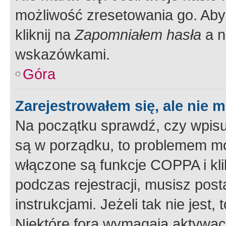
możliwość zresetowania go. Aby 
kliknij na
Zapomniałem hasła
a n
wskazówkami.
Góra
Zarejestrowałem się, ale nie 
Na początku sprawdź, czy wpisuj
są w porządku, to problemem mo
włączone są funkcje COPPA i kl
podczas rejestracji, musisz pos
instrukcjami. Jeżeli tak nie jes
Niektóre fora wymagają aktywac