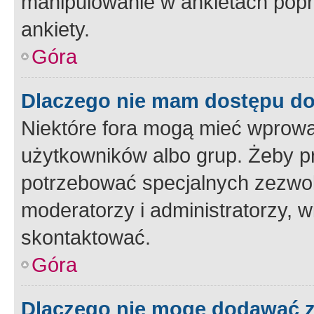
manipulowanie w ankietach popr
ankiety.
Góra
Dlaczego nie mam dostępu d
Niektóre fora mogą mieć wprowa
użytkowników albo grup. Żeby pr
potrzebować specjalnych zezwole
moderatorzy i administratorzy, w
skontaktować.
Góra
Dlaczego nie mogę dodawać 