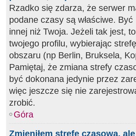
Rzadko się zdarza, że serwer m
podane czasy są właściwe. Być 
innej niż Twoja. Jeżeli tak jest,
twojego profilu, wybierając str
obszaru (np Berlin, Bruksela, Ko
Pamiętaj, że zmiana strefy czas
być dokonana jedynie przez zar
więc jeszcze się nie zarejestrow
zrobić.
Góra
Zmieniłem strefę czasową, ale