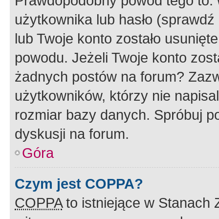
Prawdopodobny powód tego to:
użytkownika lub hasło (sprawdź e
lub Twoje konto zostało usunięte
powodu. Jeżeli Twoje konto zost
żadnych postów na forum? Zazw
użytkowników, którzy nie napisa
rozmiar bazy danych. Spróbuj po
dyskusji na forum.
Góra
Czym jest COPPA?
COPPA
to istniejące w Stanach