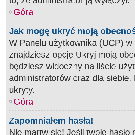
to, że administrator ją wyłączył.
Góra
Jak mogę ukryć moją obecno
W Panelu użytkownika (UCP) w 
znajdziesz opcję Ukryj moją obe
będziesz widoczny na liście użyt
administratorów oraz dla siebie.
ukryty.
Góra
Zapomniałem hasła!
Nie martw się! Jeśli twoje hasło