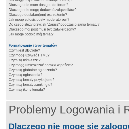
Jak mogę edytować lub usunąć ankietę?
Dlaczego nie mam dostępu do forum?
Dlaczego nie mogę dodawać załączników?
Dlaczego dostałam(em) ostrzeżenie?
Jak mogę zgłosić posty moderatorowi?
Do czego służy przycisk "Zapisz" podczas pisania tematu?
Dlaczego mój post musi być zatwierdzony?
Jak mogę podbić mój temat?
Formatowanie i typy tematów
Czym jest BBCode?
Czy mogę używać HTML?
Czym są uśmieszki?
Czy mogę umieszczać obrazki w poście?
Czym są globalne ogłoszenia?
Czym są ogłoszenia?
Czym są tematy przyklejone?
Czym są tematy zamknięte?
Czym są ikony tematu?
Problemy Logowania i R
Dlaczego nie mogę się zalog