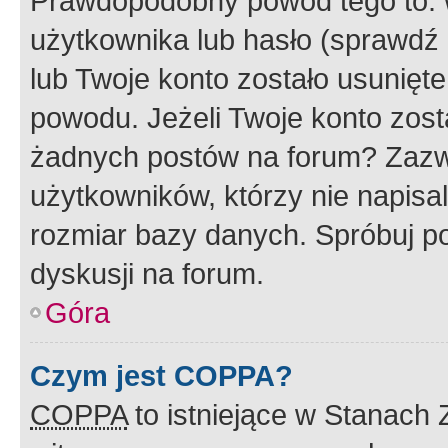
Prawdopodobny powód tego to:
użytkownika lub hasło (sprawdź e
lub Twoje konto zostało usunięte
powodu. Jeżeli Twoje konto zost
żadnych postów na forum? Zazw
użytkowników, którzy nie napisa
rozmiar bazy danych. Spróbuj po
dyskusji na forum.
Góra
Czym jest COPPA?
COPPA
to istniejące w Stanach