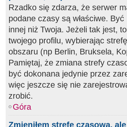
Rzadko się zdarza, że serwer m
podane czasy są właściwe. Być 
innej niż Twoja. Jeżeli tak jest,
twojego profilu, wybierając str
obszaru (np Berlin, Bruksela, Ko
Pamiętaj, że zmiana strefy czas
być dokonana jedynie przez zar
więc jeszcze się nie zarejestrow
zrobić.
Góra
Zmieniłem strefę czasową, ale