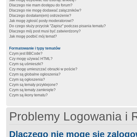
Jak mogę edytować lub usunąć ankietę?
Dlaczego nie mam dostępu do forum?
Dlaczego nie mogę dodawać załączników?
Dlaczego dostałam(em) ostrzeżenie?
Jak mogę zgłosić posty moderatorowi?
Do czego służy przycisk "Zapisz" podczas pisania tematu?
Dlaczego mój post musi być zatwierdzony?
Jak mogę podbić mój temat?
Formatowanie i typy tematów
Czym jest BBCode?
Czy mogę używać HTML?
Czym są uśmieszki?
Czy mogę umieszczać obrazki w poście?
Czym są globalne ogłoszenia?
Czym są ogłoszenia?
Czym są tematy przyklejone?
Czym są tematy zamknięte?
Czym są ikony tematu?
Problemy Logowania i R
Dlaczego nie mogę się zalog