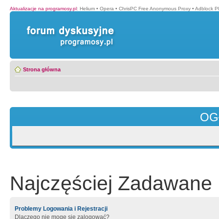
Aktualizacje na programosy.pl
:
Helium
•
Opera
•
ChrisPC Free Anonymous Proxy
•
Adblock P
Strona główna
OG
Najczęściej Zadawane 
Problemy Logowania i Rejestracji
Dlaczego nie mogę się zalogować?