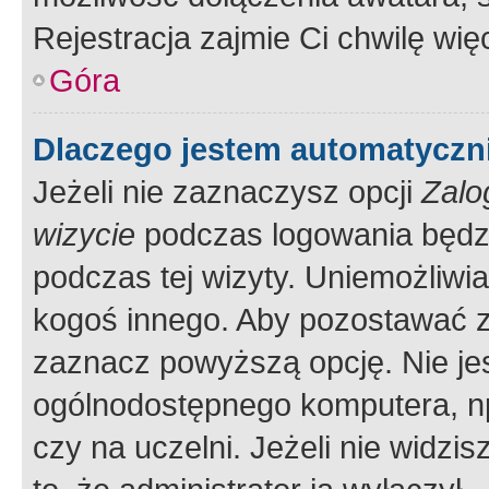
Rejestracja zajmie Ci chwilę wi
Góra
Dlaczego jestem automatycz
Jeżeli nie zaznaczysz opcji
Zalo
wizycie
podczas logowania będzi
podczas tej wizyty. Uniemożliwi
kogoś innego. Aby pozostawać 
zaznacz powyższą opcję. Nie jes
ogólnodostępnego komputera, np.
czy na uczelni. Jeżeli nie widzi