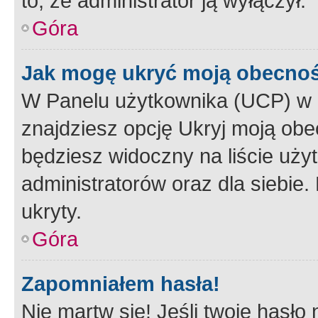
to, że administrator ją wyłączył.
Góra
Jak mogę ukryć moją obecno
W Panelu użytkownika (UCP) w 
znajdziesz opcję Ukryj moją obe
będziesz widoczny na liście użyt
administratorów oraz dla siebie.
ukryty.
Góra
Zapomniałem hasła!
Nie martw się! Jeśli twoje hasło