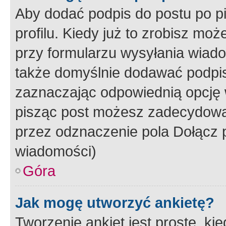
Aby dodać podpis do postu po 
profilu. Kiedy już to zrobisz m
przy formularzu wysyłania wiad
także domyślnie dodawać podpi
zaznaczając odpowiednią opcję 
pisząc post możesz zadecydowa
przez odznaczenie pola Dołącz 
wiadomości)
Góra
Jak mogę utworzyć ankietę?
Tworzenie ankiet jest proste, ki