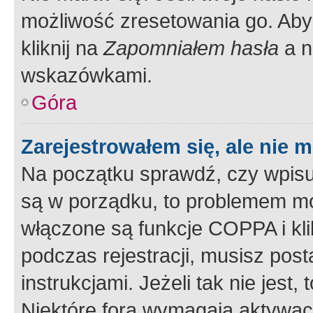
możliwość zresetowania go. Aby 
kliknij na
Zapomniałem hasła
a n
wskazówkami.
Góra
Zarejestrowałem się, ale nie 
Na początku sprawdź, czy wpisuj
są w porządku, to problemem mo
włączone są funkcje COPPA i kl
podczas rejestracji, musisz pos
instrukcjami. Jeżeli tak nie jes
Niektóre fora wymagają aktywac