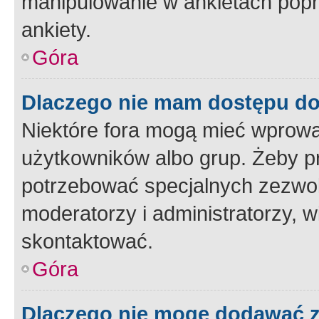
manipulowanie w ankietach popr
ankiety.
Góra
Dlaczego nie mam dostępu d
Niektóre fora mogą mieć wprowa
użytkowników albo grup. Żeby pr
potrzebować specjalnych zezwole
moderatorzy i administratorzy, w
skontaktować.
Góra
Dlaczego nie mogę dodawać 