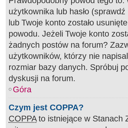
Prawdopodobny powód tego to:
użytkownika lub hasło (sprawdź e
lub Twoje konto zostało usunięte
powodu. Jeżeli Twoje konto zost
żadnych postów na forum? Zazw
użytkowników, którzy nie napisa
rozmiar bazy danych. Spróbuj po
dyskusji na forum.
Góra
Czym jest COPPA?
COPPA
to istniejące w Stanach