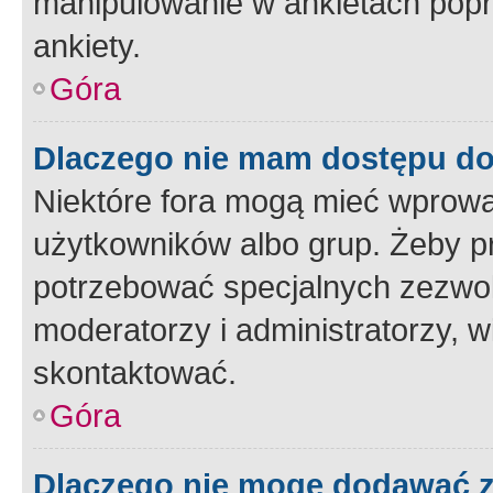
manipulowanie w ankietach popr
ankiety.
Góra
Dlaczego nie mam dostępu d
Niektóre fora mogą mieć wprowa
użytkowników albo grup. Żeby pr
potrzebować specjalnych zezwole
moderatorzy i administratorzy, w
skontaktować.
Góra
Dlaczego nie mogę dodawać 