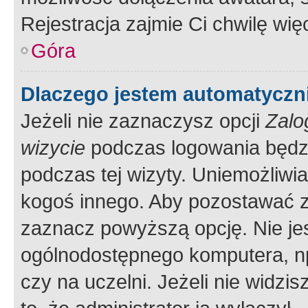
Rejestracja zajmie Ci chwilę wi
Góra
Dlaczego jestem automatycz
Jeżeli nie zaznaczysz opcji
Zalo
wizycie
podczas logowania będzi
podczas tej wizyty. Uniemożliwi
kogoś innego. Aby pozostawać 
zaznacz powyższą opcję. Nie jes
ogólnodostępnego komputera, np.
czy na uczelni. Jeżeli nie widzi