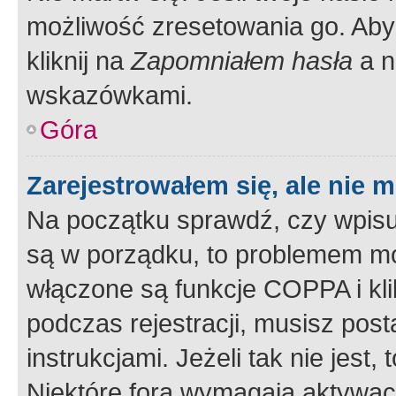
możliwość zresetowania go. Aby 
kliknij na
Zapomniałem hasła
a n
wskazówkami.
Góra
Zarejestrowałem się, ale nie 
Na początku sprawdź, czy wpisuj
są w porządku, to problemem mo
włączone są funkcje COPPA i kl
podczas rejestracji, musisz pos
instrukcjami. Jeżeli tak nie jes
Niektóre fora wymagają aktywac