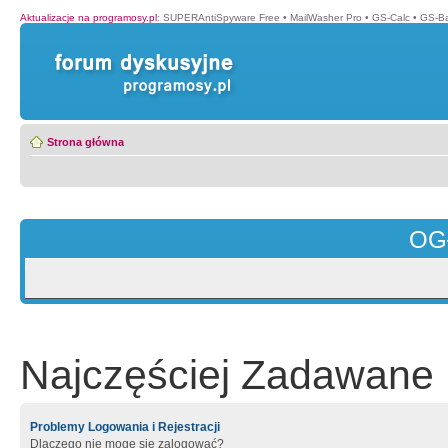
Aktualizacje na programosy.pl
:
SUPERAntiSpyware Free
•
MailWasher Pro
•
GS-Calc
•
GS-B
Strona główna
OG
Najczęściej Zadawane 
Problemy Logowania i Rejestracji
Dlaczego nie mogę się zalogować?