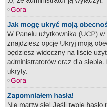
to, że administrator ją wyłączył.
Góra
Jak mogę ukryć moją obecno
W Panelu użytkownika (UCP) w 
znajdziesz opcję Ukryj moją obe
będziesz widoczny na liście użyt
administratorów oraz dla siebie.
ukryty.
Góra
Zapomniałem hasła!
Nie martw się! Jeśli twoje hasło