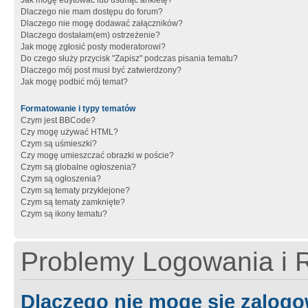
Jak mogę edytować lub usunąć ankietę?
Dlaczego nie mam dostępu do forum?
Dlaczego nie mogę dodawać załączników?
Dlaczego dostałam(em) ostrzeżenie?
Jak mogę zgłosić posty moderatorowi?
Do czego służy przycisk "Zapisz" podczas pisania tematu?
Dlaczego mój post musi być zatwierdzony?
Jak mogę podbić mój temat?
Formatowanie i typy tematów
Czym jest BBCode?
Czy mogę używać HTML?
Czym są uśmieszki?
Czy mogę umieszczać obrazki w poście?
Czym są globalne ogłoszenia?
Czym są ogłoszenia?
Czym są tematy przyklejone?
Czym są tematy zamknięte?
Czym są ikony tematu?
Problemy Logowania i R
Dlaczego nie mogę się zalog