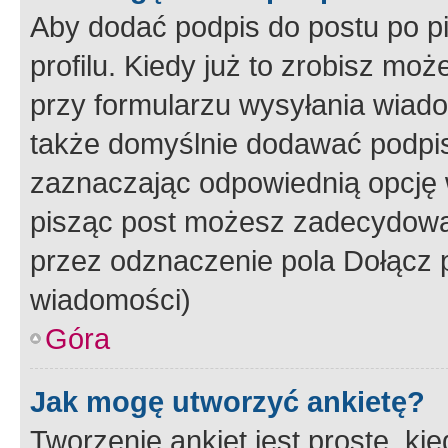
Aby dodać podpis do postu po 
profilu. Kiedy już to zrobisz m
przy formularzu wysyłania wiad
także domyślnie dodawać podpi
zaznaczając odpowiednią opcję 
pisząc post możesz zadecydowa
przez odznaczenie pola Dołącz 
wiadomości)
Góra
Jak mogę utworzyć ankietę?
Tworzenie ankiet jest proste, ki