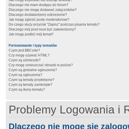
Jak mogę edytować lub usunąć ankietę?
Dlaczego nie mam dostępu do forum?
Dlaczego nie mogę dodawać załączników?
Dlaczego dostałam(em) ostrzeżenie?
Jak mogę zgłosić posty moderatorowi?
Do czego służy przycisk "Zapisz" podczas pisania tematu?
Dlaczego mój post musi być zatwierdzony?
Jak mogę podbić mój temat?
Formatowanie i typy tematów
Czym jest BBCode?
Czy mogę używać HTML?
Czym są uśmieszki?
Czy mogę umieszczać obrazki w poście?
Czym są globalne ogłoszenia?
Czym są ogłoszenia?
Czym są tematy przyklejone?
Czym są tematy zamknięte?
Czym są ikony tematu?
Problemy Logowania i R
Dlaczego nie mogę się zalog