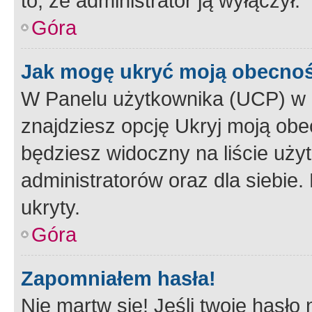
to, że administrator ją wyłączył.
Góra
Jak mogę ukryć moją obecno
W Panelu użytkownika (UCP) w 
znajdziesz opcję Ukryj moją obe
będziesz widoczny na liście użyt
administratorów oraz dla siebie.
ukryty.
Góra
Zapomniałem hasła!
Nie martw się! Jeśli twoje hasło