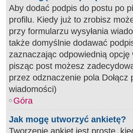
Aby dodać podpis do postu po 
profilu. Kiedy już to zrobisz m
przy formularzu wysyłania wiad
także domyślnie dodawać podpi
zaznaczając odpowiednią opcję 
pisząc post możesz zadecydowa
przez odznaczenie pola Dołącz 
wiadomości)
Góra
Jak mogę utworzyć ankietę?
Tworzenie ankiet jest proste, ki