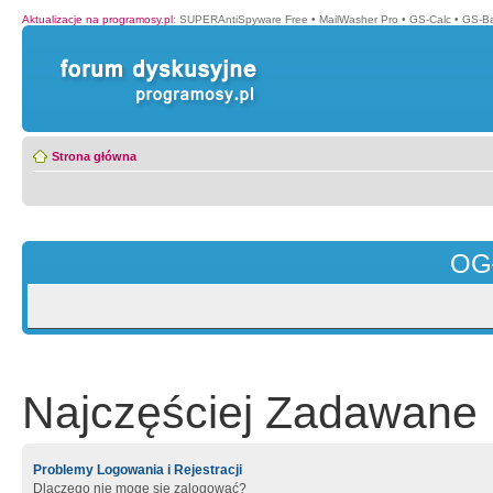
Aktualizacje na programosy.pl
:
SUPERAntiSpyware Free
•
MailWasher Pro
•
GS-Calc
•
GS-B
Strona główna
OG
Najczęściej Zadawane 
Problemy Logowania i Rejestracji
Dlaczego nie mogę się zalogować?