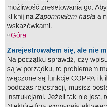
możliwość zresetowania go. Aby 
kliknij na
Zapomniałem hasła
a n
wskazówkami.
Góra
Zarejestrowałem się, ale nie 
Na początku sprawdź, czy wpisuj
są w porządku, to problemem mo
włączone są funkcje COPPA i kl
podczas rejestracji, musisz pos
instrukcjami. Jeżeli tak nie jes
Niektóre fora wymagają aktywac