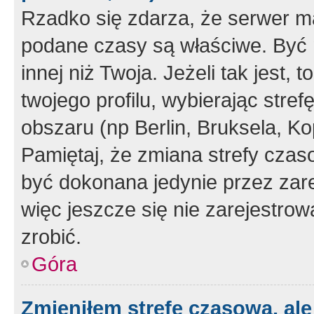
Rzadko się zdarza, że serwer m
podane czasy są właściwe. Być 
innej niż Twoja. Jeżeli tak jest,
twojego profilu, wybierając str
obszaru (np Berlin, Bruksela, Ko
Pamiętaj, że zmiana strefy czas
być dokonana jedynie przez zar
więc jeszcze się nie zarejestrow
zrobić.
Góra
Zmieniłem strefę czasową, ale