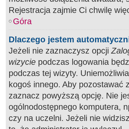
Rejestracja zajmie Ci chwilę wi
Góra
Dlaczego jestem automatycz
Jeżeli nie zaznaczysz opcji
Zalo
wizycie
podczas logowania będzi
podczas tej wizyty. Uniemożliwi
kogoś innego. Aby pozostawać 
zaznacz powyższą opcję. Nie jes
ogólnodostępnego komputera, np.
czy na uczelni. Jeżeli nie widzi