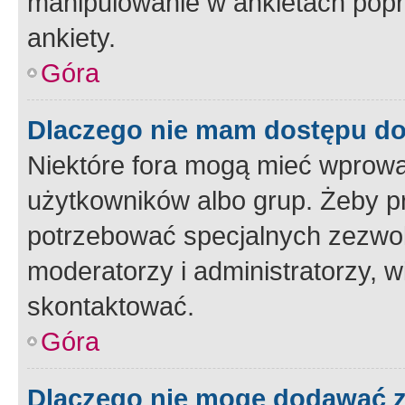
manipulowanie w ankietach popr
ankiety.
Góra
Dlaczego nie mam dostępu d
Niektóre fora mogą mieć wprowa
użytkowników albo grup. Żeby pr
potrzebować specjalnych zezwole
moderatorzy i administratorzy, w
skontaktować.
Góra
Dlaczego nie mogę dodawać 