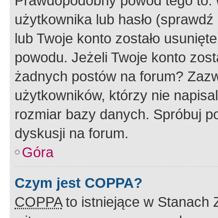
Prawdopodobny powód tego to:
użytkownika lub hasło (sprawdź e
lub Twoje konto zostało usunięte
powodu. Jeżeli Twoje konto zost
żadnych postów na forum? Zazw
użytkowników, którzy nie napisa
rozmiar bazy danych. Spróbuj po
dyskusji na forum.
Góra
Czym jest COPPA?
COPPA
to istniejące w Stanach