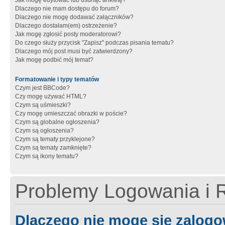
Jak mogę edytować lub usunąć ankietę?
Dlaczego nie mam dostępu do forum?
Dlaczego nie mogę dodawać załączników?
Dlaczego dostałam(em) ostrzeżenie?
Jak mogę zgłosić posty moderatorowi?
Do czego służy przycisk "Zapisz" podczas pisania tematu?
Dlaczego mój post musi być zatwierdzony?
Jak mogę podbić mój temat?
Formatowanie i typy tematów
Czym jest BBCode?
Czy mogę używać HTML?
Czym są uśmieszki?
Czy mogę umieszczać obrazki w poście?
Czym są globalne ogłoszenia?
Czym są ogłoszenia?
Czym są tematy przyklejone?
Czym są tematy zamknięte?
Czym są ikony tematu?
Problemy Logowania i R
Dlaczego nie mogę się zalog