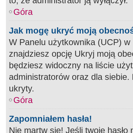
to, że administrator ją wyłączył.
Góra
Jak mogę ukryć moją obecno
W Panelu użytkownika (UCP) w 
znajdziesz opcję Ukryj moją obe
będziesz widoczny na liście użyt
administratorów oraz dla siebie.
ukryty.
Góra
Zapomniałem hasła!
Nie martw się! Jeśli twoje hasło