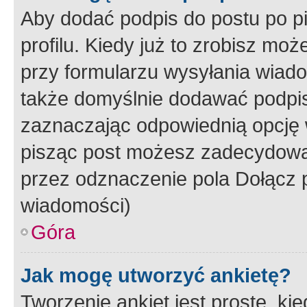
Aby dodać podpis do postu po 
profilu. Kiedy już to zrobisz m
przy formularzu wysyłania wiad
także domyślnie dodawać podpi
zaznaczając odpowiednią opcję 
pisząc post możesz zadecydowa
przez odznaczenie pola Dołącz 
wiadomości)
Góra
Jak mogę utworzyć ankietę?
Tworzenie ankiet jest proste, ki