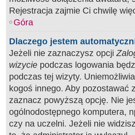
Rejestracja zajmie Ci chwilę wi
Góra
Dlaczego jestem automatycz
Jeżeli nie zaznaczysz opcji
Zalo
wizycie
podczas logowania będzi
podczas tej wizyty. Uniemożliwi
kogoś innego. Aby pozostawać 
zaznacz powyższą opcję. Nie jes
ogólnodostępnego komputera, np.
czy na uczelni. Jeżeli nie widzi