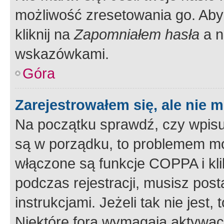
możliwość zresetowania go. Aby 
kliknij na
Zapomniałem hasła
a n
wskazówkami.
Góra
Zarejestrowałem się, ale nie 
Na początku sprawdź, czy wpisuj
są w porządku, to problemem mo
włączone są funkcje COPPA i kl
podczas rejestracji, musisz pos
instrukcjami. Jeżeli tak nie jes
Niektóre fora wymagają aktywac