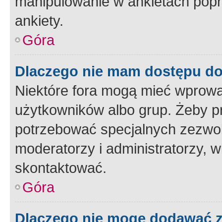
manipulowanie w ankietach popr
ankiety.
Góra
Dlaczego nie mam dostępu d
Niektóre fora mogą mieć wprowa
użytkowników albo grup. Żeby pr
potrzebować specjalnych zezwole
moderatorzy i administratorzy, w
skontaktować.
Góra
Dlaczego nie mogę dodawać 