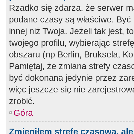
Rzadko się zdarza, że serwer m
podane czasy są właściwe. Być 
innej niż Twoja. Jeżeli tak jest,
twojego profilu, wybierając str
obszaru (np Berlin, Bruksela, Ko
Pamiętaj, że zmiana strefy czas
być dokonana jedynie przez zar
więc jeszcze się nie zarejestrow
zrobić.
Góra
Zmieniłem strefę czasową, ale