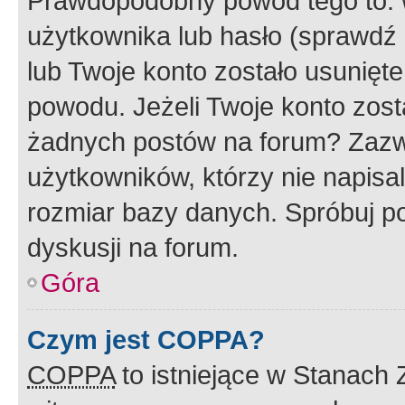
Prawdopodobny powód tego to:
użytkownika lub hasło (sprawdź e
lub Twoje konto zostało usunięte
powodu. Jeżeli Twoje konto zost
żadnych postów na forum? Zazw
użytkowników, którzy nie napisa
rozmiar bazy danych. Spróbuj po
dyskusji na forum.
Góra
Czym jest COPPA?
COPPA
to istniejące w Stanach