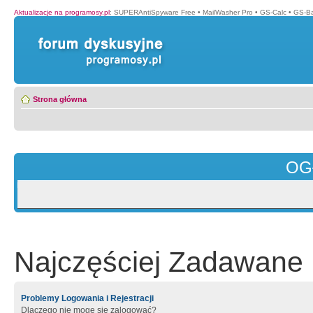
Aktualizacje na programosy.pl
:
SUPERAntiSpyware Free
•
MailWasher Pro
•
GS-Calc
•
GS-B
Strona główna
OG
Najczęściej Zadawane 
Problemy Logowania i Rejestracji
Dlaczego nie mogę się zalogować?