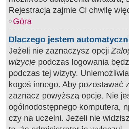
Rejestracja zajmie Ci chwilę wi
Góra
Dlaczego jestem automatycz
Jeżeli nie zaznaczysz opcji
Zalo
wizycie
podczas logowania będzi
podczas tej wizyty. Uniemożliwi
kogoś innego. Aby pozostawać 
zaznacz powyższą opcję. Nie jes
ogólnodostępnego komputera, np.
czy na uczelni. Jeżeli nie widzi