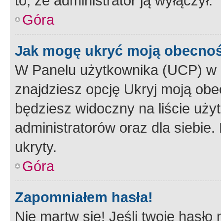
to, że administrator ją wyłączył.
Góra
Jak mogę ukryć moją obecno
W Panelu użytkownika (UCP) w 
znajdziesz opcję Ukryj moją obe
będziesz widoczny na liście użyt
administratorów oraz dla siebie.
ukryty.
Góra
Zapomniałem hasła!
Nie martw się! Jeśli twoje hasło