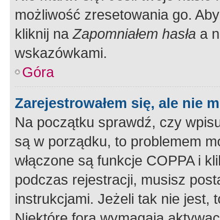
możliwość zresetowania go. Aby 
kliknij na
Zapomniałem hasła
a n
wskazówkami.
Góra
Zarejestrowałem się, ale nie 
Na początku sprawdź, czy wpisuj
są w porządku, to problemem mo
włączone są funkcje COPPA i kl
podczas rejestracji, musisz pos
instrukcjami. Jeżeli tak nie jes
Niektóre fora wymagają aktywac