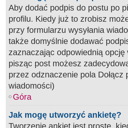
Aby dodać podpis do postu po 
profilu. Kiedy już to zrobisz m
przy formularzu wysyłania wiad
także domyślnie dodawać podpi
zaznaczając odpowiednią opcję 
pisząc post możesz zadecydowa
przez odznaczenie pola Dołącz 
wiadomości)
Góra
Jak mogę utworzyć ankietę?
Tworzenie ankiet jest proste, ki