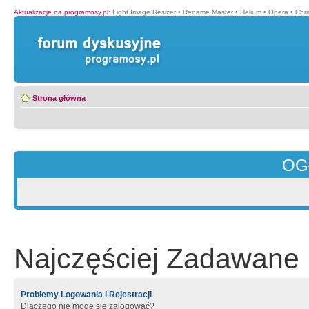
Aktualizacje na programosy.pl
:
Light Image Resizer
•
Rename Master
•
Helium
•
Opera
•
Chr
Strona główna
OG
Najczęściej Zadawane 
Problemy Logowania i Rejestracji
Dlaczego nie mogę się zalogować?