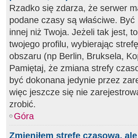
Rzadko się zdarza, że serwer m
podane czasy są właściwe. Być 
innej niż Twoja. Jeżeli tak jest,
twojego profilu, wybierając str
obszaru (np Berlin, Bruksela, Ko
Pamiętaj, że zmiana strefy czas
być dokonana jedynie przez zar
więc jeszcze się nie zarejestrow
zrobić.
Góra
Zmieniłem strefę czasową, ale