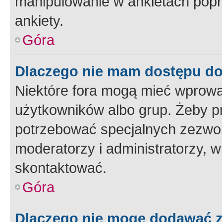
manipulowanie w ankietach popr
ankiety.
Góra
Dlaczego nie mam dostępu d
Niektóre fora mogą mieć wprowa
użytkowników albo grup. Żeby pr
potrzebować specjalnych zezwole
moderatorzy i administratorzy, w
skontaktować.
Góra
Dlaczego nie mogę dodawać 