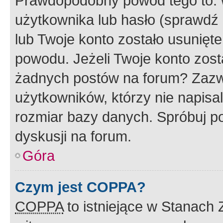
Prawdopodobny powód tego to:
użytkownika lub hasło (sprawdź e
lub Twoje konto zostało usunięte
powodu. Jeżeli Twoje konto zost
żadnych postów na forum? Zazw
użytkowników, którzy nie napisa
rozmiar bazy danych. Spróbuj po
dyskusji na forum.
Góra
Czym jest COPPA?
COPPA
to istniejące w Stanach