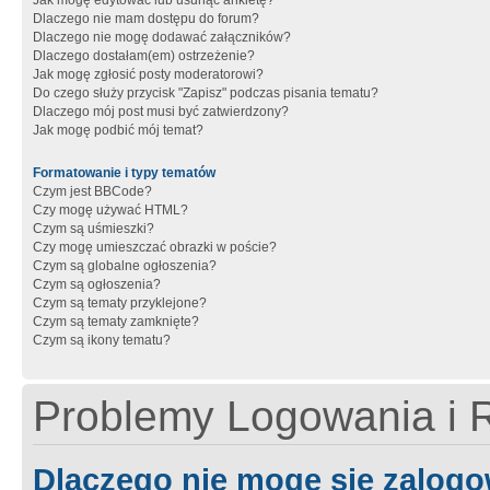
Jak mogę edytować lub usunąć ankietę?
Dlaczego nie mam dostępu do forum?
Dlaczego nie mogę dodawać załączników?
Dlaczego dostałam(em) ostrzeżenie?
Jak mogę zgłosić posty moderatorowi?
Do czego służy przycisk "Zapisz" podczas pisania tematu?
Dlaczego mój post musi być zatwierdzony?
Jak mogę podbić mój temat?
Formatowanie i typy tematów
Czym jest BBCode?
Czy mogę używać HTML?
Czym są uśmieszki?
Czy mogę umieszczać obrazki w poście?
Czym są globalne ogłoszenia?
Czym są ogłoszenia?
Czym są tematy przyklejone?
Czym są tematy zamknięte?
Czym są ikony tematu?
Problemy Logowania i R
Dlaczego nie mogę się zalog