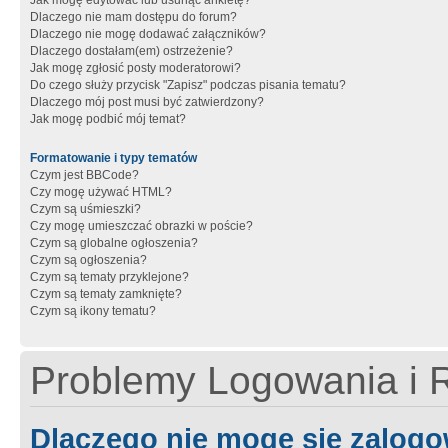
Jak mogę edytować lub usunąć ankietę?
Dlaczego nie mam dostępu do forum?
Dlaczego nie mogę dodawać załączników?
Dlaczego dostałam(em) ostrzeżenie?
Jak mogę zgłosić posty moderatorowi?
Do czego służy przycisk "Zapisz" podczas pisania tematu?
Dlaczego mój post musi być zatwierdzony?
Jak mogę podbić mój temat?
Formatowanie i typy tematów
Czym jest BBCode?
Czy mogę używać HTML?
Czym są uśmieszki?
Czy mogę umieszczać obrazki w poście?
Czym są globalne ogłoszenia?
Czym są ogłoszenia?
Czym są tematy przyklejone?
Czym są tematy zamknięte?
Czym są ikony tematu?
Problemy Logowania i R
Dlaczego nie mogę się zalog