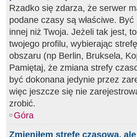
Rzadko się zdarza, że serwer m
podane czasy są właściwe. Być 
innej niż Twoja. Jeżeli tak jest,
twojego profilu, wybierając str
obszaru (np Berlin, Bruksela, Ko
Pamiętaj, że zmiana strefy czas
być dokonana jedynie przez zar
więc jeszcze się nie zarejestrow
zrobić.
Góra
Zmieniłem strefę czasową, ale