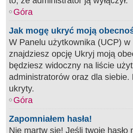
to, że administrator ją wyłączył.
Góra
Jak mogę ukryć moją obecno
W Panelu użytkownika (UCP) w 
znajdziesz opcję Ukryj moją obe
będziesz widoczny na liście użyt
administratorów oraz dla siebie.
ukryty.
Góra
Zapomniałem hasła!
Nie martw się! Jeśli twoje hasło