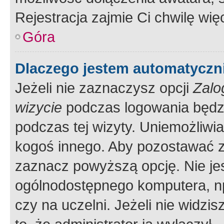
Rejestracja zajmie Ci chwilę wi
Góra
Dlaczego jestem automatycz
Jeżeli nie zaznaczysz opcji
Zalo
wizycie
podczas logowania będzi
podczas tej wizyty. Uniemożliwi
kogoś innego. Aby pozostawać 
zaznacz powyższą opcję. Nie jes
ogólnodostępnego komputera, np.
czy na uczelni. Jeżeli nie widzi