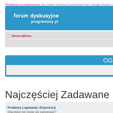
Aktualizacje na programosy.pl
:
Zero Install
•
Advanced SystemCare Free
•
Google Chrome
•
Strona główna
OG
Najczęściej Zadawane 
Problemy Logowania i Rejestracji
Dlaczego nie mogę się zalogować?