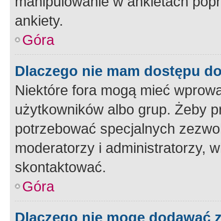
manipulowanie w ankietach popr
ankiety.
Góra
Dlaczego nie mam dostępu d
Niektóre fora mogą mieć wprowa
użytkowników albo grup. Żeby pr
potrzebować specjalnych zezwole
moderatorzy i administratorzy, w
skontaktować.
Góra
Dlaczego nie mogę dodawać 