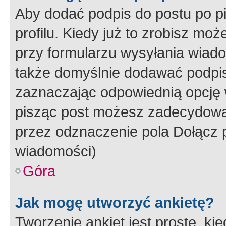
Aby dodać podpis do postu po 
profilu. Kiedy już to zrobisz m
przy formularzu wysyłania wiad
także domyślnie dodawać podpi
zaznaczając odpowiednią opcję 
pisząc post możesz zadecydowa
przez odznaczenie pola Dołącz 
wiadomości)
Góra
Jak mogę utworzyć ankietę?
Tworzenie ankiet jest proste, ki