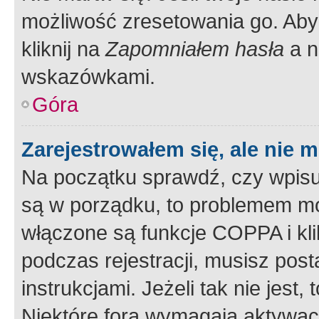
możliwość zresetowania go. Aby 
kliknij na
Zapomniałem hasła
a n
wskazówkami.
Góra
Zarejestrowałem się, ale nie 
Na początku sprawdź, czy wpisuj
są w porządku, to problemem mo
włączone są funkcje COPPA i kl
podczas rejestracji, musisz pos
instrukcjami. Jeżeli tak nie jes
Niektóre fora wymagają aktywac