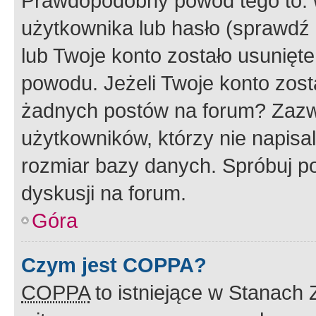
Prawdopodobny powód tego to:
użytkownika lub hasło (sprawdź e
lub Twoje konto zostało usunięte
powodu. Jeżeli Twoje konto zost
żadnych postów na forum? Zazw
użytkowników, którzy nie napisa
rozmiar bazy danych. Spróbuj po
dyskusji na forum.
Góra
Czym jest COPPA?
COPPA
to istniejące w Stanach