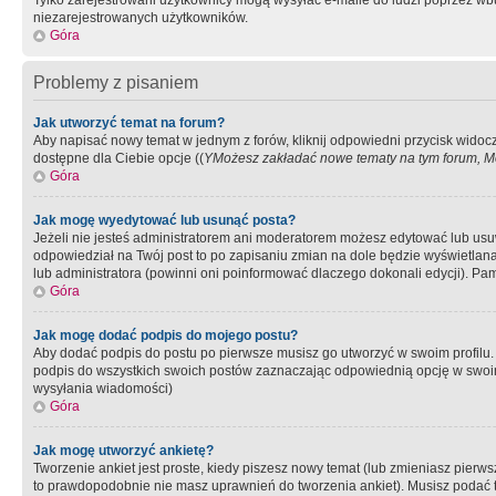
Tylko zarejestrowani użytkownicy mogą wysyłać e-maile do ludzi poprzez wbu
niezarejestrowanych użytkowników.
Góra
Problemy z pisaniem
Jak utworzyć temat na forum?
Aby napisać nowy temat w jednym z forów, kliknij odpowiedni przycisk widoc
dostępne dla Ciebie opcje ((
YMożesz zakładać nowe tematy na tym forum, Mo
Góra
Jak mogę wyedytować lub usunąć posta?
Jeżeli nie jesteś administratorem ani moderatorem możesz edytować lub usuwać
odpowiedział na Twój post to po zapisaniu zmian na dole będzie wyświetlana 
lub administratora (powinni oni poinformować dlaczego dokonali edycji). Pam
Góra
Jak mogę dodać podpis do mojego postu?
Aby dodać podpis do postu po pierwsze musisz go utworzyć w swoim profilu.
podpis do wszystkich swoich postów zaznaczając odpowiednią opcję w swoi
wysyłania wiadomości)
Góra
Jak mogę utworzyć ankietę?
Tworzenie ankiet jest proste, kiedy piszesz nowy temat (lub zmieniasz pier
to prawdopodobnie nie masz uprawnień do tworzenia ankiet). Musisz podać tyt