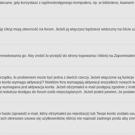
ecane, gdy korzystasz z ogólnodostępnego komputera, np. w bibliotece, kawiarni in
Ukryj moją obecność na forum. Jeżeli ją włączysz będziesz widoczny na liście uży
resetowania go. Aby zrobić to przejdź do strony logowania i kliknij na
Zapomniałem
porządku, to problemem może być jedna z dwóch rzeczy. Jeżeli włączone są funkcj
twoje konto wymaga aktywacji? Niektóre fora wymagają aktywacji wszystkich nowych 
wymagana jest aktywacja konta. Jeżeli otrzymałeś e-mail postępuj zgodnie z instruk
st
redukcja
dostępu do forum osób niepożądanych. Jeżeli jesteś pewien, że podałe
o (sprawdź e-mail, który otrzymałeś po rejestracji) lub Twoje konto zostało usun
rach okresowo usuwa się użytkowników, którzy nie napisali żadnego postu aby zmn