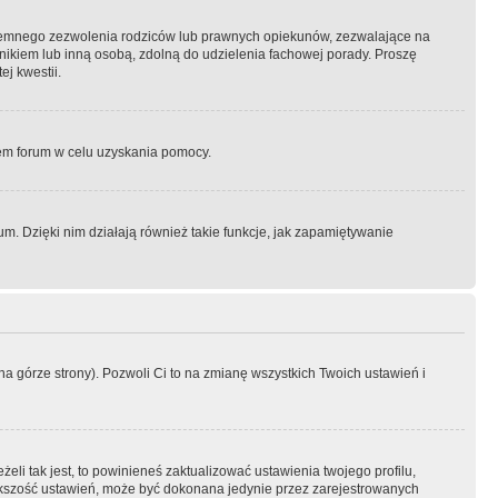
semnego zezwolenia rodziców lub prawnych opiekunów, zezwalające na
awnikiem lub inną osobą, zdolną do udzielenia fachowej porady. Proszę
j kwestii.
orem forum w celu uzyskania pomocy.
. Dzięki nim działają również takie funkcje, jak zapamiętywanie
a górze strony). Pozwoli Ci to na zmianę wszystkich Twoich ustawień i
li tak jest, to powinieneś zaktualizować ustawienia twojego profilu,
większość ustawień, może być dokonana jedynie przez zarejestrowanych