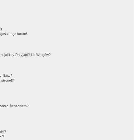
!
i!
goś z tego forum!
jej listy Przyjaciół lub Wrogów?
wyników?
 stronę!?
adki a śledzeniem?
iki?
ki?