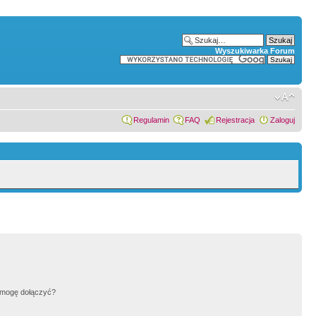
Wyszukiwarka Forum
Regulamin
FAQ
Rejestracja
Zaloguj
h mogę dołączyć?