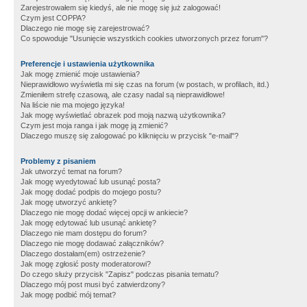
Zarejestrowałem się kiedyś, ale nie mogę się już zalogować!
Czym jest COPPA?
Dlaczego nie mogę się zarejestrować?
Co spowoduje "Usunięcie wszystkich cookies utworzonych przez forum"?
Preferencje i ustawienia użytkownika
Jak mogę zmienić moje ustawienia?
Nieprawidłowo wyświetla mi się czas na forum (w postach, w profilach, itd.)
Zmieniłem strefę czasową, ale czasy nadal są nieprawidłowe!
Na liście nie ma mojego języka!
Jak mogę wyświetlać obrazek pod moją nazwą użytkownika?
Czym jest moja ranga i jak mogę ją zmienić?
Dlaczego muszę się zalogować po kliknięciu w przycisk "e-mail"?
Problemy z pisaniem
Jak utworzyć temat na forum?
Jak mogę wyedytować lub usunąć posta?
Jak mogę dodać podpis do mojego postu?
Jak mogę utworzyć ankietę?
Dlaczego nie mogę dodać więcej opcji w ankiecie?
Jak mogę edytować lub usunąć ankietę?
Dlaczego nie mam dostępu do forum?
Dlaczego nie mogę dodawać załączników?
Dlaczego dostałam(em) ostrzeżenie?
Jak mogę zgłosić posty moderatorowi?
Do czego służy przycisk "Zapisz" podczas pisania tematu?
Dlaczego mój post musi być zatwierdzony?
Jak mogę podbić mój temat?