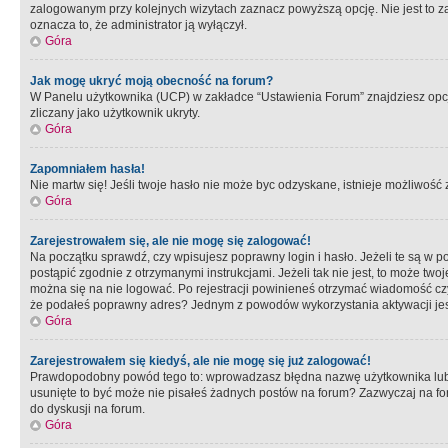
zalogowanym przy kolejnych wizytach zaznacz powyższą opcję. Nie jest to zal
oznacza to, że administrator ją wyłączył.
Góra
Jak mogę ukryć moją obecność na forum?
W Panelu użytkownika (UCP) w zakładce “Ustawienia Forum” znajdziesz opcję 
zliczany jako użytkownik ukryty.
Góra
Zapomniałem hasła!
Nie martw się! Jeśli twoje hasło nie może byc odzyskane, istnieje możliwość z
Góra
Zarejestrowałem się, ale nie mogę się zalogować!
Na początku sprawdź, czy wpisujesz poprawny login i hasło. Jeżeli te są w 
postąpić zgodnie z otrzymanymi instrukcjami. Jeżeli tak nie jest, to może 
można się na nie logować. Po rejestracji powinieneś otrzymać wiadomość czy 
że podałeś poprawny adres? Jednym z powodów wykorzystania aktywacji je
Góra
Zarejestrowałem się kiedyś, ale nie mogę się już zalogować!
Prawdopodobny powód tego to: wprowadzasz błędna nazwę użytkownika lub hasł
usunięte to być może nie pisałeś żadnych postów na forum? Zazwyczaj na fo
do dyskusji na forum.
Góra