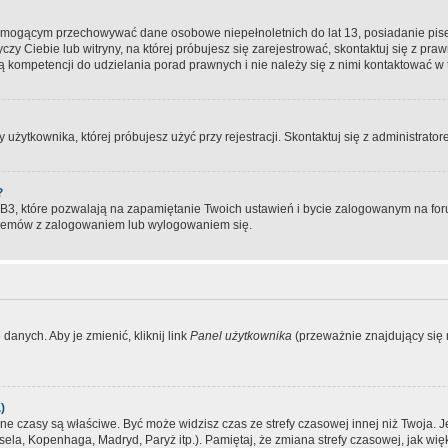
, mogącym przechowywać dane osobowe niepełnoletnich do lat 13, posiadanie pi
yczy Ciebie lub witryny, na której próbujesz się zarejestrować, skontaktuj się z pr
 kompetencji do udzielania porad prawnych i nie należy się z nimi kontaktować w te
użytkownika, której próbujesz użyć przy rejestracji. Skontaktuj się z administrat
?
, które pozwalają na zapamiętanie Twoich ustawień i bycie zalogowanym na forum
blemów z zalogowaniem lub wylogowaniem się.
danych. Aby je zmienić, kliknij link
Panel użytkownika
(przeważnie znajdujący się n
)
czasy są właściwe. Być może widzisz czas ze strefy czasowej innej niż Twoja. Jeże
sela, Kopenhaga, Madryd, Paryż itp.). Pamiętaj, że zmiana strefy czasowej, jak 