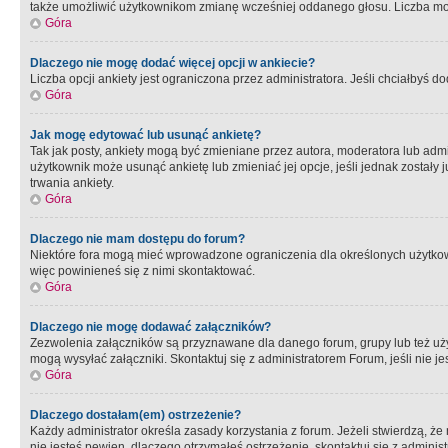
także umożliwić użytkownikom zmianę wcześniej oddanego głosu. Liczba możl
Góra
Dlaczego nie mogę dodać więcej opcji w ankiecie?
Liczba opcji ankiety jest ograniczona przez administratora. Jeśli chciałbyś do
Góra
Jak mogę edytować lub usunąć ankietę?
Tak jak posty, ankiety mogą być zmieniane przez autora, moderatora lub admi
użytkownik może usunąć ankietę lub zmieniać jej opcje, jeśli jednak został
trwania ankiety.
Góra
Dlaczego nie mam dostępu do forum?
Niektóre fora mogą mieć wprowadzone ograniczenia dla określonych użytkowni
więc powinieneś się z nimi skontaktować.
Góra
Dlaczego nie mogę dodawać załączników?
Zezwolenia załączników są przyznawane dla danego forum, grupy lub też uż
mogą wysyłać załączniki. Skontaktuj się z administratorem Forum, jeśli nie
Góra
Dlaczego dostałam(em) ostrzeżenie?
Każdy administrator określa zasady korzystania z forum. Jeżeli stwierdzą, ż
nie jesteś pewien, dlaczego otrzymałeś ostrzeżenie, skontaktuj sie z adminis