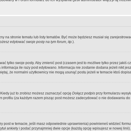
dowany w Forum formularz do ich wysyłania (jeśli administrator włączył tą możliw
zny na stronie tematu lub listy tematów. Być może będziesz musiał się zarejestr
żesz edytować swoje posty na tym forum, itp.
).
 tylko swoje posty. Aby zmienić post (czasem jest to możliwe tylko przez jakiś cz
informacja ile razy post edytowano. Informacja nie zostanie dodana jeżeli nikt je
iętaj, że normalni użytkownicy nie mogą usunąć postu jeżeli w temacie ktoś dopisał
 Kiedy już to zrobisz możesz zaznaczyć opcję
Dołącz podpis
przy formularzu wysy
m profilu (za każdym razem pisząc post możesz zadecydować o nie dodawaniu do 
wszy post w temacie, jeśli masz odpowiednie uprawnienia) powinieneś widzieć formu
uł ankiety i podać przynajmniej dwie opcje (każdą opcję wpisujesz w nowej linii).