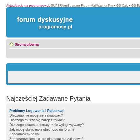
Aktualizacje na programosy.pl
:
SUPERAntiSpyware Free
•
MailWasher Pro
•
GS-Calc
•
GS-B
Strona główna
Najczęściej Zadawane Pytania
Problemy Logowania i Rejestracji
Dlaczego nie mogę się zalogować?
Dlaczego muszę się zarejestrować?
Dlaczego jestem automatycznie wylogowywany?
Jak mogę ukryć moją obecność na forum?
Zapomniałem hasła!
Zarejestrowałem się, ale nie mogę się zalogować!