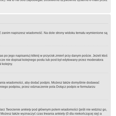
ość). Ma to na celu zapobiegać złośliwemu użytkowniu systemu e-maili przez
ować zanim napiszesz wiadomość. Na dole strony widoku tematu wymienione są
as po jego napisaniu) kliknij w przycisk
zmień
przy danym poście. Jeżeli ktoś
szcze nie dopisał kolejnego postu lub post był edytowany przez moderatora
 kolejny.
łania wiadomości, aby dodać podpis. Możesz także domyślnie dodawać
niego podpisu, przez odznaczenie pola Dołącz podpis w formularzu
larz
Tworzenie ankiety
pod głównym polem wiadomości (jeśli nie widzisz go,
 Możesz także wyznaczyć czas trwania ankiety (0 dla niekończącej się) a