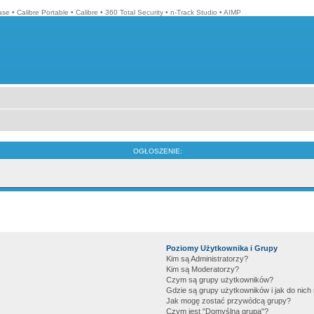
ase
•
Calibre Portable
•
Calibre
•
360 Total Security
•
n-Track Studio
•
AIMP
OGŁOSZENIE:
Poziomy Użytkownika i Grupy
Kim są Administratorzy?
Kim są Moderatorzy?
Czym są grupy użytkowników?
Gdzie są grupy użytkowników i jak do nic
Jak mogę zostać przywódcą grupy?
Czym jest "Domyślna grupa"?