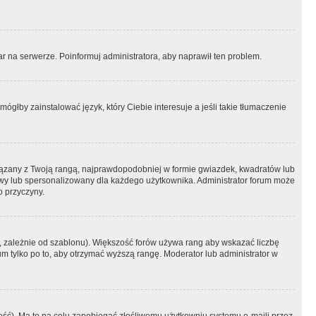
r na serwerze. Poinformuj administratora, aby naprawił ten problem.
ógłby zainstalować język, który Ciebie interesuje a jeśli takie tłumaczenie
iązany z Twoją rangą, najprawdopodobniej w formie gwiazdek, kwadratów lub
atowy lub spersonalizowany dla każdego użytkownika. Administrator forum może
o przyczyny.
, zależnie od szablonu). Większość forów używa rang aby wskazać liczbę
um tylko po to, aby otrzymać wyższą rangę. Moderator lub administrator w