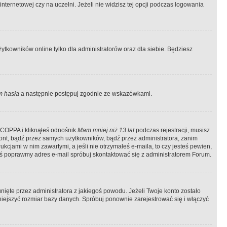
ternetowej czy na uczelni. Jeżeli nie widzisz tej opcji podczas logowania
tkowników online tylko dla administratorów oraz dla siebie. Będziesz
 hasła
a następnie postępuj zgodnie ze wskazówkami.
e COPPA i kliknąłeś odnośnik
Mam mniej niż 13 lat
podczas rejestracji, musisz
kont, bądź przez samych użytkowników, bądź przez administratora, zanim
cjami w nim zawartymi, a jeśli nie otrzymałeś e-maila, to czy jesteś pewien,
ś poprawmy adres e-mail spróbuj skontaktować się z administratorem Forum.
ięte przez administratora z jakiegoś powodu. Jeżeli Twoje konto zostało
iejszyć rozmiar bazy danych. Spróbuj ponownie zarejestrować się i włączyć