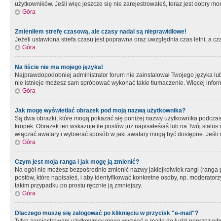
użytkowników. Jeśli więc jeszcze się nie zarejestrowałeś, teraz jest dobry mo
Góra
Zmieniłem strefę czasową, ale czasy nadal są nieprawidłowe!
Jeżeli ustawiona strefa czasu jest poprawna oraz uwzględnia czas letni, a c
Góra
Na liście nie ma mojego języka!
Najprawdopodobniej administrator forum nie zainstalował Twojego języka lub n
nie istnieje możesz sam spróbować wykonać takie tłumaczenie. Więcej inform
Góra
Jak mogę wyświetlać obrazek pod moją nazwą użytkownika?
Są dwa obrazki, które mogą pokazać się poniżej nazwy użytkownika podczas
kropek. Obrazek ten wskazuje ile postów już napisałeś/aś lub na Twój status
włączać awatary i wybierać sposób w jaki awatary mogą być dostępne. Jeśli n
Góra
Czym jest moja ranga i jak mogę ją zmienić?
Na ogół nie możesz bezpośrednio zmienić nazwy jakiejkolwiek rangi (ranga 
postów, które napisałeś, i aby identyfikować konkretne osoby, np. moderator
takim przypadku po prostu ręcznie ją zmniejszy.
Góra
Dlaczego muszę się zalogować po kliknięciu w przycisk "e-mail"?