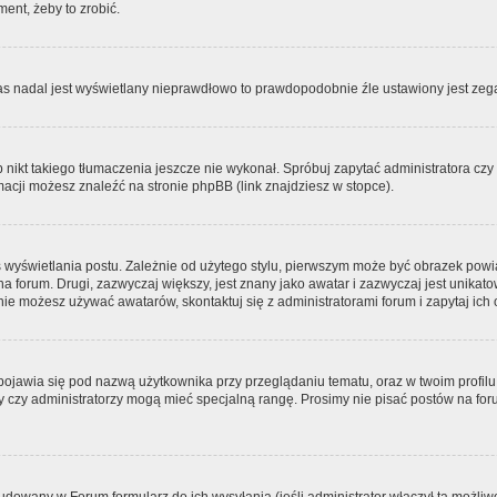
ment, żeby to zrobić.
zas nadal jest wyświetlany nieprawdłowo to prawdopodobnie źle ustawiony jest zega
ikt takiego tłumaczenia jeszcze nie wykonał. Spróbuj zapytać administratora czy m
acji możesz znaleźć na stronie phpBB (link znajdziesz w stopce).
 wyświetlania postu. Zależnie od użytego stylu, pierwszym może być obrazek pow
 na forum. Drugi, zazwyczaj większy, jest znany jako awatar i zazwyczaj jest unik
ie możesz używać awatarów, skontaktuj się z administratorami forum i zapytaj ich 
pojawia się pod nazwą użytkownika przy przeglądaniu tematu, oraz w twoim profilu
zy czy administratorzy mogą mieć specjalną rangę. Prosimy nie pisać postów na for