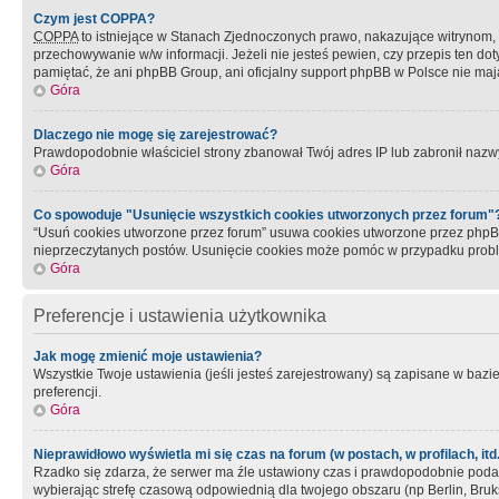
Czym jest COPPA?
COPPA
to istniejące w Stanach Zjednoczonych prawo, nakazujące witrynom
przechowywanie w/w informacji. Jeżeli nie jesteś pewien, czy przepis ten dot
pamiętać, że ani phpBB Group, ani oficjalny support phpBB w Polsce nie mają
Góra
Dlaczego nie mogę się zarejestrować?
Prawdopodobnie właściciel strony zbanował Twój adres IP lub zabronił nazwy 
Góra
Co spowoduje "Usunięcie wszystkich cookies utworzonych przez forum"
“Usuń cookies utworzone przez forum” usuwa cookies utworzone przez phpBB3
nieprzeczytanych postów. Usunięcie cookies może pomóc w przypadku pro
Góra
Preferencje i ustawienia użytkownika
Jak mogę zmienić moje ustawienia?
Wszystkie Twoje ustawienia (jeśli jesteś zarejestrowany) są zapisane w bazie 
preferencji.
Góra
Nieprawidłowo wyświetla mi się czas na forum (w postach, w profilach, itd.
Rzadko się zdarza, że serwer ma źle ustawiony czas i prawdopodobnie podane 
wybierając strefę czasową odpowiednią dla twojego obszaru (np Berlin, Bruk