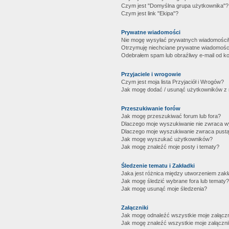
Czym jest "Domyślna grupa użytkownika"?
Czym jest link "Ekipa"?
Prywatne wiadomości
Nie mogę wysyłać prywatnych wiadomości
Otrzymuję niechciane prywatne wiadomośc
Odebrałem spam lub obraźliwy e-mail od ko
Przyjaciele i wrogowie
Czym jest moja lista Przyjaciół i Wrogów?
Jak mogę dodać / usunąć użytkowników z mo
Przeszukiwanie forów
Jak mogę przeszukiwać forum lub fora?
Dlaczego moje wyszukiwanie nie zwraca 
Dlaczego moje wyszukiwanie zwraca pustą
Jak mogę wyszukać użytkowników?
Jak mogę znaleźć moje posty i tematy?
Śledzenie tematu i Zakładki
Jaka jest różnica między utworzeniem zakł
Jak mogę śledzić wybrane fora lub tematy?
Jak mogę usunąć moje śledzenia?
Załączniki
Jak mogę odnaleźć wszystkie moje załączn
Jak mogę znaleźć wszystkie moje załączni