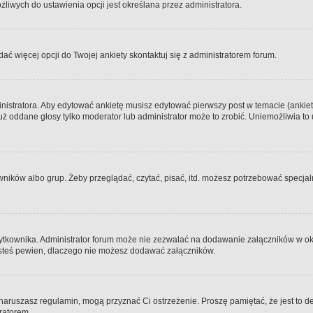
iwych do ustawienia opcji jest określana przez administratora.
dać więcej opcji do Twojej ankiety skontaktuj się z administratorem forum.
nistratora. Aby edytować ankietę musisz edytować pierwszy post w temacie (ankieta
y już oddane głosy tylko moderator lub administrator może to zrobić. Uniemożliwia
ków albo grup. Żeby przeglądać, czytać, pisać, itd. możesz potrzebować specjalny
ytkownika. Administrator forum może nie zezwalać na dodawanie załączników w o
 jesteś pewien, dlaczego nie możesz dodawać załączników.
e naruszasz regulamin, mogą przyznać Ci ostrzeżenie. Proszę pamiętać, że jest to d
tratorem.