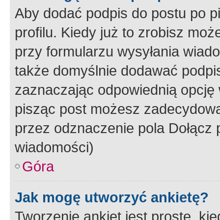
Aby dodać podpis do postu po 
profilu. Kiedy już to zrobisz m
przy formularzu wysyłania wiad
także domyślnie dodawać podpi
zaznaczając odpowiednią opcję 
pisząc post możesz zadecydowa
przez odznaczenie pola Dołącz 
wiadomości)
Góra
Jak mogę utworzyć ankietę?
Tworzenie ankiet jest proste, ki