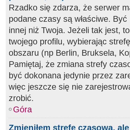
Rzadko się zdarza, że serwer m
podane czasy są właściwe. Być 
innej niż Twoja. Jeżeli tak jest,
twojego profilu, wybierając str
obszaru (np Berlin, Bruksela, Ko
Pamiętaj, że zmiana strefy czas
być dokonana jedynie przez zar
więc jeszcze się nie zarejestrow
zrobić.
Góra
Zmieniłem strefę czasową, ale