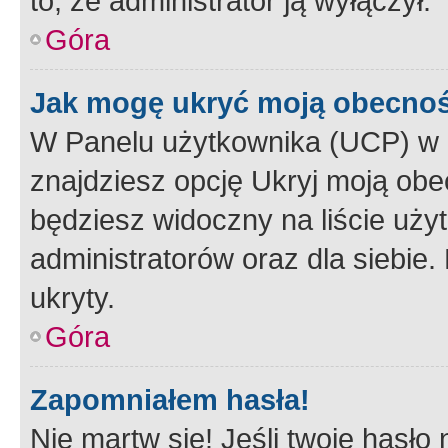
to, że administrator ją wyłączył.
Góra
Jak mogę ukryć moją obecno
W Panelu użytkownika (UCP) w 
znajdziesz opcję Ukryj moją obe
będziesz widoczny na liście użyt
administratorów oraz dla siebie.
ukryty.
Góra
Zapomniałem hasła!
Nie martw się! Jeśli twoje hasło