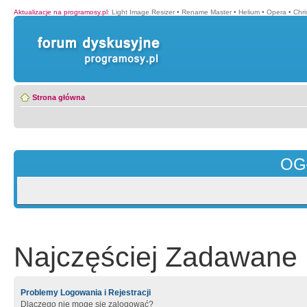
Aktualizacje na programosy.pl
:
Light Image Resizer
•
Rename Master
•
Helium
•
Opera
•
Chr
Strona główna
OG
Najczęściej Zadawane 
Problemy Logowania i Rejestracji
Dlaczego nie mogę się zalogować?