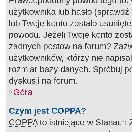
Prawdopodobny powód tego to:
użytkownika lub hasło (sprawdź e
lub Twoje konto zostało usunięte
powodu. Jeżeli Twoje konto zost
żadnych postów na forum? Zazw
użytkowników, którzy nie napisa
rozmiar bazy danych. Spróbuj po
dyskusji na forum.
Góra
Czym jest COPPA?
COPPA
to istniejące w Stanach