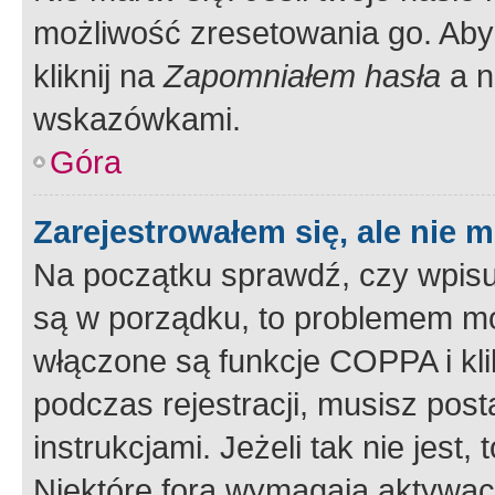
możliwość zresetowania go. Aby 
kliknij na
Zapomniałem hasła
a n
wskazówkami.
Góra
Zarejestrowałem się, ale nie 
Na początku sprawdź, czy wpisuj
są w porządku, to problemem mo
włączone są funkcje COPPA i kl
podczas rejestracji, musisz pos
instrukcjami. Jeżeli tak nie jes
Niektóre fora wymagają aktywac