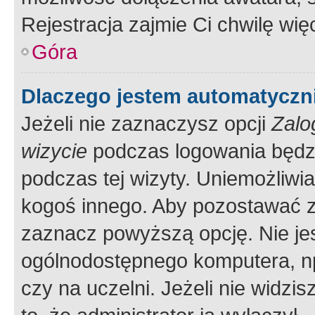
Rejestracja zajmie Ci chwilę wi
Góra
Dlaczego jestem automatycz
Jeżeli nie zaznaczysz opcji
Zalo
wizycie
podczas logowania będzi
podczas tej wizyty. Uniemożliwi
kogoś innego. Aby pozostawać 
zaznacz powyższą opcję. Nie jes
ogólnodostępnego komputera, np.
czy na uczelni. Jeżeli nie widzi