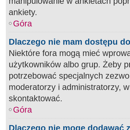
manipulowanie w ankietach popr
ankiety.
Góra
Dlaczego nie mam dostępu d
Niektóre fora mogą mieć wprowa
użytkowników albo grup. Żeby pr
potrzebować specjalnych zezwole
moderatorzy i administratorzy, w
skontaktować.
Góra
Dlaczego nie mogę dodawać 