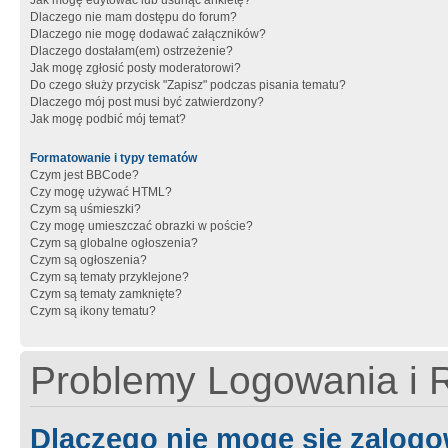
Jak mogę edytować lub usunąć ankietę?
Dlaczego nie mam dostępu do forum?
Dlaczego nie mogę dodawać załączników?
Dlaczego dostałam(em) ostrzeżenie?
Jak mogę zgłosić posty moderatorowi?
Do czego służy przycisk "Zapisz" podczas pisania tematu?
Dlaczego mój post musi być zatwierdzony?
Jak mogę podbić mój temat?
Formatowanie i typy tematów
Czym jest BBCode?
Czy mogę używać HTML?
Czym są uśmieszki?
Czy mogę umieszczać obrazki w poście?
Czym są globalne ogłoszenia?
Czym są ogłoszenia?
Czym są tematy przyklejone?
Czym są tematy zamknięte?
Czym są ikony tematu?
Problemy Logowania i R
Dlaczego nie mogę się zalog