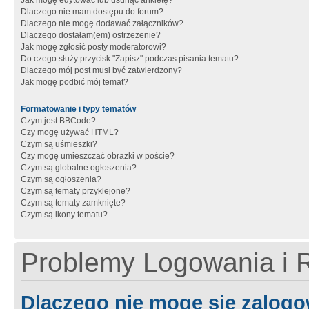
Jak mogę edytować lub usunąć ankietę?
Dlaczego nie mam dostępu do forum?
Dlaczego nie mogę dodawać załączników?
Dlaczego dostałam(em) ostrzeżenie?
Jak mogę zgłosić posty moderatorowi?
Do czego służy przycisk "Zapisz" podczas pisania tematu?
Dlaczego mój post musi być zatwierdzony?
Jak mogę podbić mój temat?
Formatowanie i typy tematów
Czym jest BBCode?
Czy mogę używać HTML?
Czym są uśmieszki?
Czy mogę umieszczać obrazki w poście?
Czym są globalne ogłoszenia?
Czym są ogłoszenia?
Czym są tematy przyklejone?
Czym są tematy zamknięte?
Czym są ikony tematu?
Problemy Logowania i R
Dlaczego nie mogę się zalog