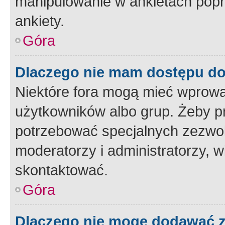
manipulowanie w ankietach popr
ankiety.
Góra
Dlaczego nie mam dostępu d
Niektóre fora mogą mieć wprowa
użytkowników albo grup. Żeby pr
potrzebować specjalnych zezwole
moderatorzy i administratorzy, w
skontaktować.
Góra
Dlaczego nie mogę dodawać 