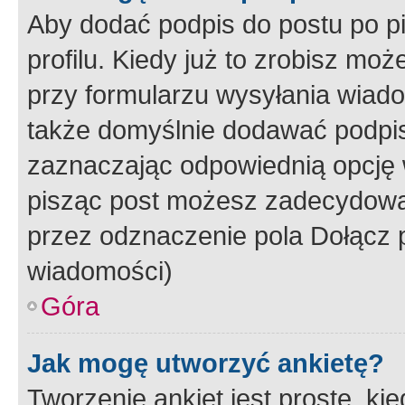
Aby dodać podpis do postu po 
profilu. Kiedy już to zrobisz m
przy formularzu wysyłania wiad
także domyślnie dodawać podpi
zaznaczając odpowiednią opcję 
pisząc post możesz zadecydowa
przez odznaczenie pola Dołącz 
wiadomości)
Góra
Jak mogę utworzyć ankietę?
Tworzenie ankiet jest proste, ki