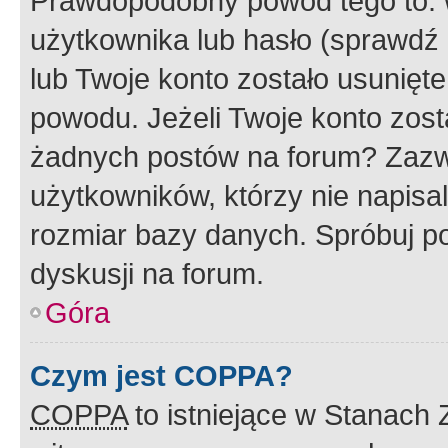
Prawdopodobny powód tego to:
użytkownika lub hasło (sprawdź e
lub Twoje konto zostało usunięte
powodu. Jeżeli Twoje konto zost
żadnych postów na forum? Zazw
użytkowników, którzy nie napisa
rozmiar bazy danych. Spróbuj po
dyskusji na forum.
Góra
Czym jest COPPA?
COPPA
to istniejące w Stanach