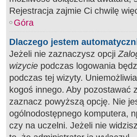
Rejestracja zajmie Ci chwilę wi
Góra
Dlaczego jestem automatycz
Jeżeli nie zaznaczysz opcji
Zalo
wizycie
podczas logowania będzi
podczas tej wizyty. Uniemożliwi
kogoś innego. Aby pozostawać 
zaznacz powyższą opcję. Nie jes
ogólnodostępnego komputera, np.
czy na uczelni. Jeżeli nie widzi