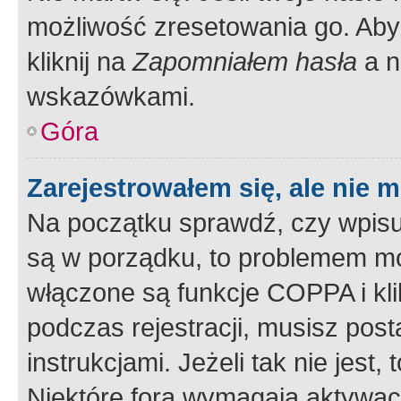
możliwość zresetowania go. Aby 
kliknij na
Zapomniałem hasła
a n
wskazówkami.
Góra
Zarejestrowałem się, ale nie 
Na początku sprawdź, czy wpisuj
są w porządku, to problemem mo
włączone są funkcje COPPA i kl
podczas rejestracji, musisz pos
instrukcjami. Jeżeli tak nie jes
Niektóre fora wymagają aktywac