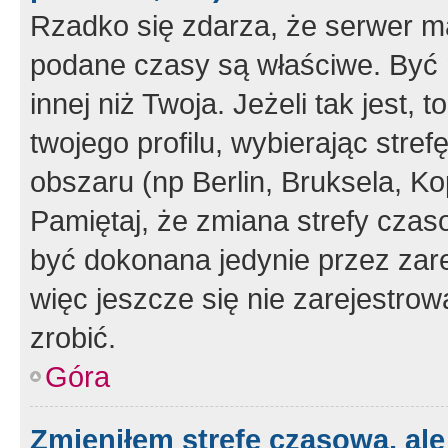
Rzadko się zdarza, że serwer m
podane czasy są właściwe. Być 
innej niż Twoja. Jeżeli tak jest,
twojego profilu, wybierając str
obszaru (np Berlin, Bruksela, Ko
Pamiętaj, że zmiana strefy czas
być dokonana jedynie przez zar
więc jeszcze się nie zarejestrow
zrobić.
Góra
Zmieniłem strefę czasową, ale