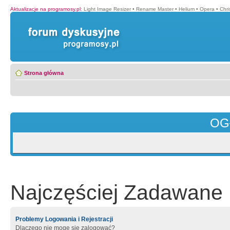
Aktualizacje na programosy.pl
:
Light Image Resizer
•
Rename Master
•
Helium
•
Opera
•
Chr
Strona główna
OG
Najczęściej Zadawane 
Problemy Logowania i Rejestracji
Dlaczego nie mogę się zalogować?