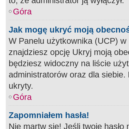
to, że administrator ją wyłączył.
Góra
Jak mogę ukryć moją obecno
W Panelu użytkownika (UCP) w 
znajdziesz opcję Ukryj moją obe
będziesz widoczny na liście użyt
administratorów oraz dla siebie.
ukryty.
Góra
Zapomniałem hasła!
Nie martw się! Jeśli twoje hasło