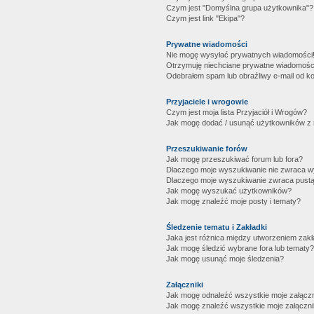
Czym jest "Domyślna grupa użytkownika"?
Czym jest link "Ekipa"?
Prywatne wiadomości
Nie mogę wysyłać prywatnych wiadomości
Otrzymuję niechciane prywatne wiadomośc
Odebrałem spam lub obraźliwy e-mail od ko
Przyjaciele i wrogowie
Czym jest moja lista Przyjaciół i Wrogów?
Jak mogę dodać / usunąć użytkowników z mo
Przeszukiwanie forów
Jak mogę przeszukiwać forum lub fora?
Dlaczego moje wyszukiwanie nie zwraca 
Dlaczego moje wyszukiwanie zwraca pustą
Jak mogę wyszukać użytkowników?
Jak mogę znaleźć moje posty i tematy?
Śledzenie tematu i Zakładki
Jaka jest różnica między utworzeniem zakł
Jak mogę śledzić wybrane fora lub tematy?
Jak mogę usunąć moje śledzenia?
Załączniki
Jak mogę odnaleźć wszystkie moje załączn
Jak mogę znaleźć wszystkie moje załączni