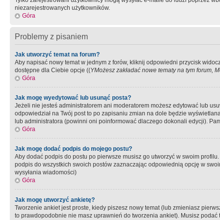
Tylko zarejestrowani użytkownicy mogą wysyłać e-maile do ludzi poprzez wbu
niezarejestrowanych użytkowników.
Góra
Problemy z pisaniem
Jak utworzyć temat na forum?
Aby napisać nowy temat w jednym z forów, kliknij odpowiedni przycisk widoc
dostępne dla Ciebie opcje ((
YMożesz zakładać nowe tematy na tym forum, Mo
Góra
Jak mogę wyedytować lub usunąć posta?
Jeżeli nie jesteś administratorem ani moderatorem możesz edytować lub usuwać
odpowiedział na Twój post to po zapisaniu zmian na dole będzie wyświetlana 
lub administratora (powinni oni poinformować dlaczego dokonali edycji). Pam
Góra
Jak mogę dodać podpis do mojego postu?
Aby dodać podpis do postu po pierwsze musisz go utworzyć w swoim profilu.
podpis do wszystkich swoich postów zaznaczając odpowiednią opcję w swoi
wysyłania wiadomości)
Góra
Jak mogę utworzyć ankietę?
Tworzenie ankiet jest proste, kiedy piszesz nowy temat (lub zmieniasz pier
to prawdopodobnie nie masz uprawnień do tworzenia ankiet). Musisz podać tyt