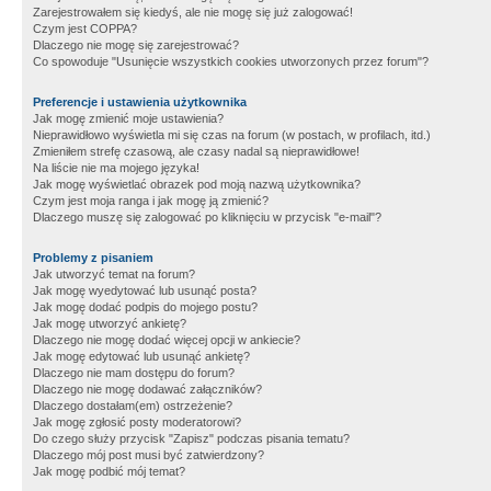
Zarejestrowałem się kiedyś, ale nie mogę się już zalogować!
Czym jest COPPA?
Dlaczego nie mogę się zarejestrować?
Co spowoduje "Usunięcie wszystkich cookies utworzonych przez forum"?
Preferencje i ustawienia użytkownika
Jak mogę zmienić moje ustawienia?
Nieprawidłowo wyświetla mi się czas na forum (w postach, w profilach, itd.)
Zmieniłem strefę czasową, ale czasy nadal są nieprawidłowe!
Na liście nie ma mojego języka!
Jak mogę wyświetlać obrazek pod moją nazwą użytkownika?
Czym jest moja ranga i jak mogę ją zmienić?
Dlaczego muszę się zalogować po kliknięciu w przycisk "e-mail"?
Problemy z pisaniem
Jak utworzyć temat na forum?
Jak mogę wyedytować lub usunąć posta?
Jak mogę dodać podpis do mojego postu?
Jak mogę utworzyć ankietę?
Dlaczego nie mogę dodać więcej opcji w ankiecie?
Jak mogę edytować lub usunąć ankietę?
Dlaczego nie mam dostępu do forum?
Dlaczego nie mogę dodawać załączników?
Dlaczego dostałam(em) ostrzeżenie?
Jak mogę zgłosić posty moderatorowi?
Do czego służy przycisk "Zapisz" podczas pisania tematu?
Dlaczego mój post musi być zatwierdzony?
Jak mogę podbić mój temat?