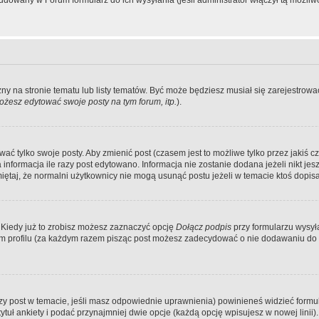
dowany w Forum formularz do ich wysyłania (jeśli administrator włączył tą możliw
zny na stronie tematu lub listy tematów. Być może będziesz musiał się zarejestr
żesz edytować swoje posty na tym forum, itp.
).
 tylko swoje posty. Aby zmienić post (czasem jest to możliwe tylko przez jakiś cz
informacja ile razy post edytowano. Informacja nie zostanie dodana jeżeli nikt je
iętaj, że normalni użytkownicy nie mogą usunąć postu jeżeli w temacie ktoś dopisał
 Kiedy już to zrobisz możesz zaznaczyć opcję
Dołącz podpis
przy formularzu wysy
m profilu (za każdym razem pisząc post możesz zadecydować o nie dodawaniu do 
wszy post w temacie, jeśli masz odpowiednie uprawnienia) powinieneś widzieć formu
uł ankiety i podać przynajmniej dwie opcje (każdą opcję wpisujesz w nowej linii).