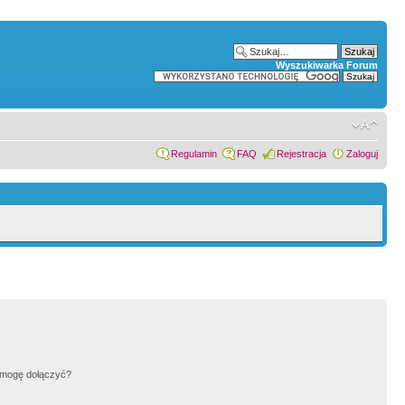
Wyszukiwarka Forum
Regulamin
FAQ
Rejestracja
Zaloguj
h mogę dołączyć?