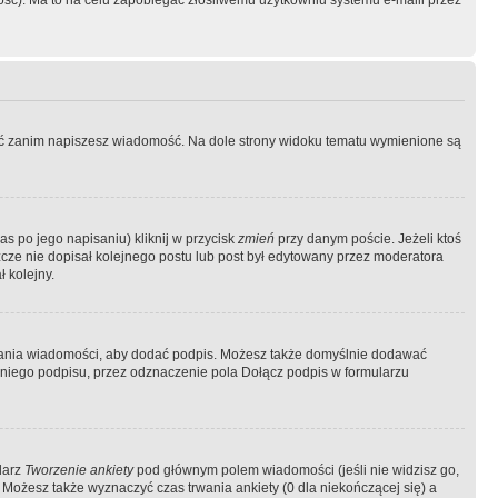
ość). Ma to na celu zapobiegać złośliwemu użytkowniu systemu e-maili przez
ować zanim napiszesz wiadomość. Na dole strony widoku tematu wymienione są
as po jego napisaniu) kliknij w przycisk
zmień
przy danym poście. Jeżeli ktoś
szcze nie dopisał kolejnego postu lub post był edytowany przez moderatora
 kolejny.
łania wiadomości, aby dodać podpis. Możesz także domyślnie dodawać
niego podpisu, przez odznaczenie pola Dołącz podpis w formularzu
larz
Tworzenie ankiety
pod głównym polem wiadomości (jeśli nie widzisz go,
 Możesz także wyznaczyć czas trwania ankiety (0 dla niekończącej się) a