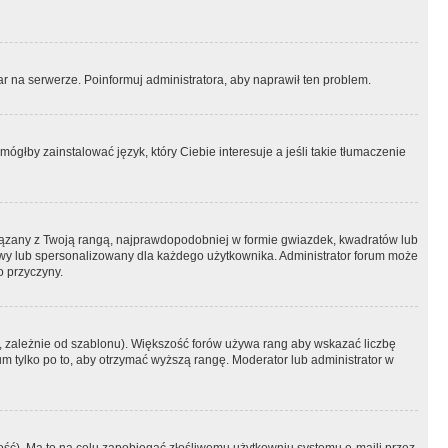
r na serwerze. Poinformuj administratora, aby naprawił ten problem.
ógłby zainstalować język, który Ciebie interesuje a jeśli takie tłumaczenie
iązany z Twoją rangą, najprawdopodobniej w formie gwiazdek, kwadratów lub
atowy lub spersonalizowany dla każdego użytkownika. Administrator forum może
o przyczyny.
, zależnie od szablonu). Większość forów używa rang aby wskazać liczbę
um tylko po to, aby otrzymać wyższą rangę. Moderator lub administrator w