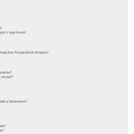
!
i!
goś z tego forum!
jej listy Przyjaciół lub Wrogów?
wyników?
 stronę!?
adki a śledzeniem?
iki?
ki?