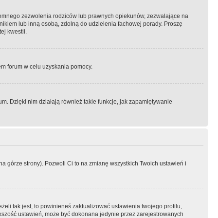
semnego zezwolenia rodziców lub prawnych opiekunów, zezwalające na
awnikiem lub inną osobą, zdolną do udzielenia fachowej porady. Proszę
j kwestii.
orem forum w celu uzyskania pomocy.
. Dzięki nim działają również takie funkcje, jak zapamiętywanie
a górze strony). Pozwoli Ci to na zmianę wszystkich Twoich ustawień i
li tak jest, to powinieneś zaktualizować ustawienia twojego profilu,
większość ustawień, może być dokonana jedynie przez zarejestrowanych