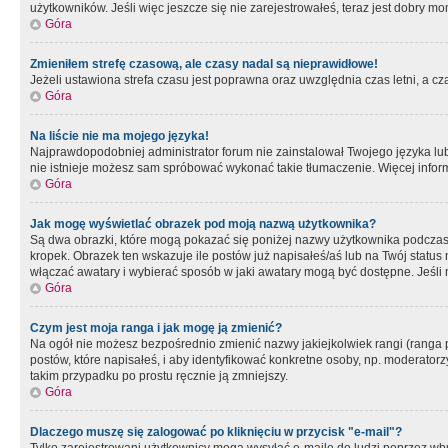
użytkowników. Jeśli więc jeszcze się nie zarejestrowałeś, teraz jest dobry mo
Góra
Zmieniłem strefę czasową, ale czasy nadal są nieprawidłowe!
Jeżeli ustawiona strefa czasu jest poprawna oraz uwzględnia czas letni, a c
Góra
Na liście nie ma mojego języka!
Najprawdopodobniej administrator forum nie zainstalował Twojego języka lub n
nie istnieje możesz sam spróbować wykonać takie tłumaczenie. Więcej inform
Góra
Jak mogę wyświetlać obrazek pod moją nazwą użytkownika?
Są dwa obrazki, które mogą pokazać się poniżej nazwy użytkownika podczas
kropek. Obrazek ten wskazuje ile postów już napisałeś/aś lub na Twój status
włączać awatary i wybierać sposób w jaki awatary mogą być dostępne. Jeśli n
Góra
Czym jest moja ranga i jak mogę ją zmienić?
Na ogół nie możesz bezpośrednio zmienić nazwy jakiejkolwiek rangi (ranga 
postów, które napisałeś, i aby identyfikować konkretne osoby, np. moderator
takim przypadku po prostu ręcznie ją zmniejszy.
Góra
Dlaczego muszę się zalogować po kliknięciu w przycisk "e-mail"?