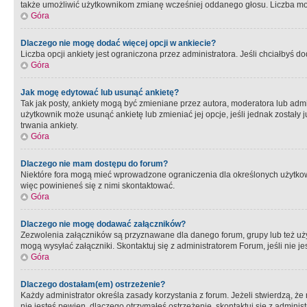
także umożliwić użytkownikom zmianę wcześniej oddanego głosu. Liczba możl
Góra
Dlaczego nie mogę dodać więcej opcji w ankiecie?
Liczba opcji ankiety jest ograniczona przez administratora. Jeśli chciałbyś do
Góra
Jak mogę edytować lub usunąć ankietę?
Tak jak posty, ankiety mogą być zmieniane przez autora, moderatora lub admi
użytkownik może usunąć ankietę lub zmieniać jej opcje, jeśli jednak został
trwania ankiety.
Góra
Dlaczego nie mam dostępu do forum?
Niektóre fora mogą mieć wprowadzone ograniczenia dla określonych użytkowni
więc powinieneś się z nimi skontaktować.
Góra
Dlaczego nie mogę dodawać załączników?
Zezwolenia załączników są przyznawane dla danego forum, grupy lub też uż
mogą wysyłać załączniki. Skontaktuj się z administratorem Forum, jeśli nie
Góra
Dlaczego dostałam(em) ostrzeżenie?
Każdy administrator określa zasady korzystania z forum. Jeżeli stwierdzą, ż
nie jesteś pewien, dlaczego otrzymałeś ostrzeżenie, skontaktuj sie z adminis