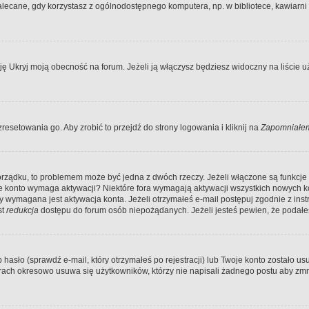
ecane, gdy korzystasz z ogólnodostępnego komputera, np. w bibliotece, kawiarni in
Ukryj moją obecność na forum. Jeżeli ją włączysz będziesz widoczny na liście uży
resetowania go. Aby zrobić to przejdź do strony logowania i kliknij na
Zapomniałem
porządku, to problemem może być jedna z dwóch rzeczy. Jeżeli włączone są funkcj
twoje konto wymaga aktywacji? Niektóre fora wymagają aktywacji wszystkich nowych 
wymagana jest aktywacja konta. Jeżeli otrzymałeś e-mail postępuj zgodnie z instruk
st
redukcja
dostępu do forum osób niepożądanych. Jeżeli jesteś pewien, że podałe
o (sprawdź e-mail, który otrzymałeś po rejestracji) lub Twoje konto zostało usun
rach okresowo usuwa się użytkowników, którzy nie napisali żadnego postu aby zmn