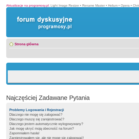
Aktualizacje na programosy.pl
:
Light Image Resizer
•
Rename Master
•
Helium
•
Opera
•
Chr
Strona główna
Najczęściej Zadawane Pytania
Problemy Logowania i Rejestracji
Dlaczego nie mogę się zalogować?
Dlaczego muszę się zarejestrować?
Dlaczego jestem automatycznie wylogowywany?
Jak mogę ukryć moją obecność na forum?
Zapomniałem hasła!
Zarejestrowałem się, ale nie mogę się zalogować!