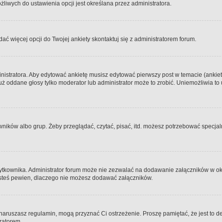
iwych do ustawienia opcji jest określana przez administratora.
dać więcej opcji do Twojej ankiety skontaktuj się z administratorem forum.
nistratora. Aby edytować ankietę musisz edytować pierwszy post w temacie (ankieta
y już oddane głosy tylko moderator lub administrator może to zrobić. Uniemożliwia
ków albo grup. Żeby przeglądać, czytać, pisać, itd. możesz potrzebować specjalny
ytkownika. Administrator forum może nie zezwalać na dodawanie załączników w o
 jesteś pewien, dlaczego nie możesz dodawać załączników.
e naruszasz regulamin, mogą przyznać Ci ostrzeżenie. Proszę pamiętać, że jest to d
tratorem.