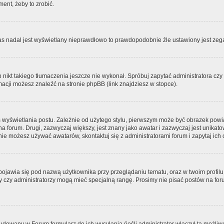
ment, żeby to zrobić.
zas nadal jest wyświetlany nieprawdłowo to prawdopodobnie źle ustawiony jest zega
ikt takiego tłumaczenia jeszcze nie wykonał. Spróbuj zapytać administratora czy m
acji możesz znaleźć na stronie phpBB (link znajdziesz w stopce).
 wyświetlania postu. Zależnie od użytego stylu, pierwszym może być obrazek pow
 na forum. Drugi, zazwyczaj większy, jest znany jako awatar i zazwyczaj jest unik
ie możesz używać awatarów, skontaktuj się z administratorami forum i zapytaj ich 
pojawia się pod nazwą użytkownika przy przeglądaniu tematu, oraz w twoim profilu
zy czy administratorzy mogą mieć specjalną rangę. Prosimy nie pisać postów na for