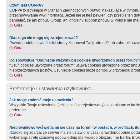
Czym jest COPPA?
COPPA
to istniejące w Stanach Zjednoczonych prawo, nakazujące witrynom
przechowywanie w/w informacji. Jeżeli nie jesteś pewien, czy przepis ten dot
pamiętać, że ani phpBB Group, ani oficjalny support phpBB w Polsce nie mają
Góra
Dlaczego nie mogę się zarejestrować?
Prawdopodobnie właściciel strony zbanował Twój adres IP lub zabronił nazwy 
Góra
Co spowoduje "Usunięcie wszystkich cookies utworzonych przez forum"
“Usuń cookies utworzone przez forum” usuwa cookies utworzone przez phpBB3
nieprzeczytanych postów. Usunięcie cookies może pomóc w przypadku pro
Góra
Preferencje i ustawienia użytkownika
Jak mogę zmienić moje ustawienia?
Wszystkie Twoje ustawienia (jeśli jesteś zarejestrowany) są zapisane w bazie 
preferencji.
Góra
Nieprawidłowo wyświetla mi się czas na forum (w postach, w profilach, itd.
Rzadko się zdarza, że serwer ma źle ustawiony czas i prawdopodobnie podane 
wybierając strefę czasową odpowiednią dla twojego obszaru (np Berlin, Bruk