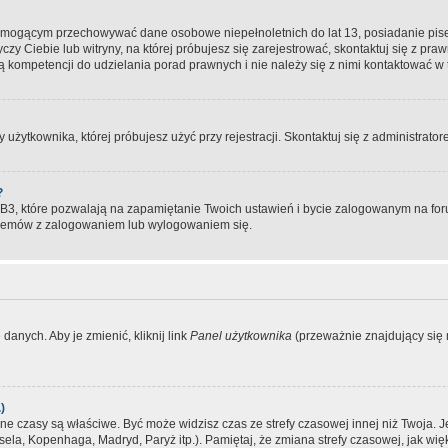
, mogącym przechowywać dane osobowe niepełnoletnich do lat 13, posiadanie pi
yczy Ciebie lub witryny, na której próbujesz się zarejestrować, skontaktuj się z pr
 kompetencji do udzielania porad prawnych i nie należy się z nimi kontaktować w te
użytkownika, której próbujesz użyć przy rejestracji. Skontaktuj się z administrat
?
, które pozwalają na zapamiętanie Twoich ustawień i bycie zalogowanym na forum
blemów z zalogowaniem lub wylogowaniem się.
danych. Aby je zmienić, kliknij link
Panel użytkownika
(przeważnie znajdujący się n
)
czasy są właściwe. Być może widzisz czas ze strefy czasowej innej niż Twoja. Jeże
sela, Kopenhaga, Madryd, Paryż itp.). Pamiętaj, że zmiana strefy czasowej, jak 