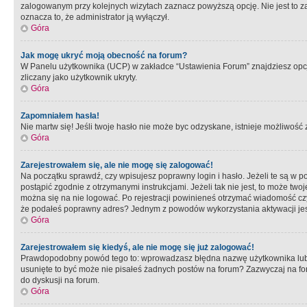
zalogowanym przy kolejnych wizytach zaznacz powyższą opcję. Nie jest to zal
oznacza to, że administrator ją wyłączył.
Góra
Jak mogę ukryć moją obecność na forum?
W Panelu użytkownika (UCP) w zakładce “Ustawienia Forum” znajdziesz opcję 
zliczany jako użytkownik ukryty.
Góra
Zapomniałem hasła!
Nie martw się! Jeśli twoje hasło nie może byc odzyskane, istnieje możliwość z
Góra
Zarejestrowałem się, ale nie mogę się zalogować!
Na początku sprawdź, czy wpisujesz poprawny login i hasło. Jeżeli te są w 
postąpić zgodnie z otrzymanymi instrukcjami. Jeżeli tak nie jest, to może 
można się na nie logować. Po rejestracji powinieneś otrzymać wiadomość czy 
że podałeś poprawny adres? Jednym z powodów wykorzystania aktywacji je
Góra
Zarejestrowałem się kiedyś, ale nie mogę się już zalogować!
Prawdopodobny powód tego to: wprowadzasz błędna nazwę użytkownika lub hasł
usunięte to być może nie pisałeś żadnych postów na forum? Zazwyczaj na fo
do dyskusji na forum.
Góra