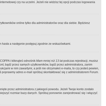
ternetowej czy na uczelni. Jeżeli nie widzisz tej opcji podczas logowania
tkowników online tylko dla administratorów oraz dla siebie. Będziesz
 hasła
a następnie postępuj zgodnie ze wskazówkami.
e COPPA i kliknąłeś odnośnik
Mam mniej niż 13 lat
podczas rejestracji, musisz
kont, bądź przez samych użytkowników, bądź przez administratora, zanim
cjami w nim zawartymi, a jeśli nie otrzymałeś e-maila, to czy jesteś pewien,
ś poprawmy adres e-mail spróbuj skontaktować się z administratorem Forum.
ięte przez administratora z jakiegoś powodu. Jeżeli Twoje konto zostało
iejszyć rozmiar bazy danych. Spróbuj ponownie zarejestrować się i włączyć