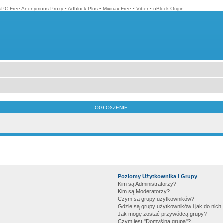
isPC Free Anonymous Proxy
•
Adblock Plus
•
Mixmax Free
•
Viber
•
uBlock Origin
OGŁOSZENIE:
Poziomy Użytkownika i Grupy
Kim są Administratorzy?
Kim są Moderatorzy?
Czym są grupy użytkowników?
Gdzie są grupy użytkowników i jak do nic
Jak mogę zostać przywódcą grupy?
Czym jest "Domyślna grupa"?