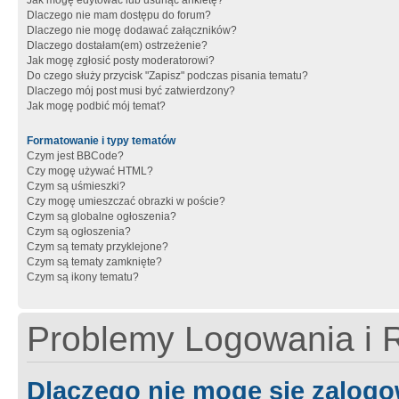
Jak mogę edytować lub usunąć ankietę?
Dlaczego nie mam dostępu do forum?
Dlaczego nie mogę dodawać załączników?
Dlaczego dostałam(em) ostrzeżenie?
Jak mogę zgłosić posty moderatorowi?
Do czego służy przycisk "Zapisz" podczas pisania tematu?
Dlaczego mój post musi być zatwierdzony?
Jak mogę podbić mój temat?
Formatowanie i typy tematów
Czym jest BBCode?
Czy mogę używać HTML?
Czym są uśmieszki?
Czy mogę umieszczać obrazki w poście?
Czym są globalne ogłoszenia?
Czym są ogłoszenia?
Czym są tematy przyklejone?
Czym są tematy zamknięte?
Czym są ikony tematu?
Problemy Logowania i R
Dlaczego nie mogę się zalog