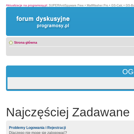
Aktualizacje na programosy.pl
:
SUPERAntiSpyware Free
•
MailWasher Pro
•
GS-Calc
•
GS-B
Strona główna
OG
Najczęściej Zadawane 
Problemy Logowania i Rejestracji
Dlaczego nie mogę się zalogować?