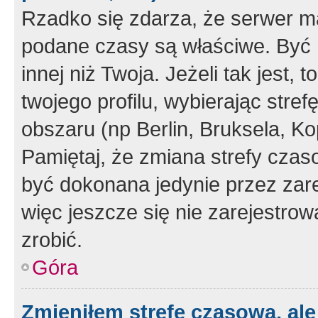
Rzadko się zdarza, że serwer m
podane czasy są właściwe. Być 
innej niż Twoja. Jeżeli tak jest,
twojego profilu, wybierając str
obszaru (np Berlin, Bruksela, Ko
Pamiętaj, że zmiana strefy czas
być dokonana jedynie przez zar
więc jeszcze się nie zarejestrow
zrobić.
Góra
Zmieniłem strefę czasową, ale