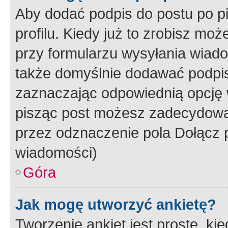
Aby dodać podpis do postu po 
profilu. Kiedy już to zrobisz m
przy formularzu wysyłania wiad
także domyślnie dodawać podpi
zaznaczając odpowiednią opcję 
pisząc post możesz zadecydowa
przez odznaczenie pola Dołącz 
wiadomości)
Góra
Jak mogę utworzyć ankietę?
Tworzenie ankiet jest proste, ki