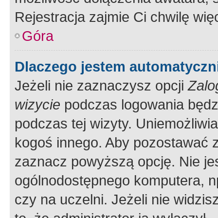
Rejestracja zajmie Ci chwilę wi
Góra
Dlaczego jestem automatycz
Jeżeli nie zaznaczysz opcji
Zalo
wizycie
podczas logowania będzi
podczas tej wizyty. Uniemożliwi
kogoś innego. Aby pozostawać 
zaznacz powyższą opcję. Nie jes
ogólnodostępnego komputera, np.
czy na uczelni. Jeżeli nie widzi