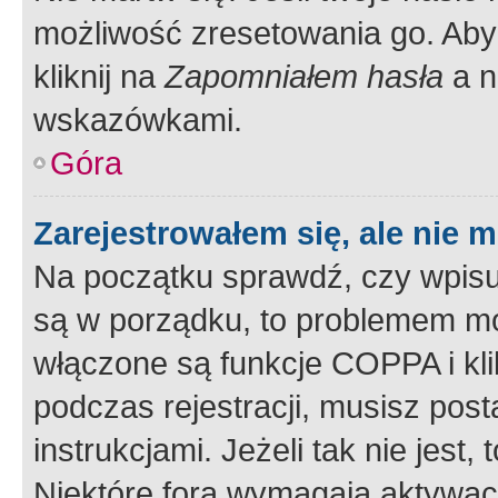
możliwość zresetowania go. Aby 
kliknij na
Zapomniałem hasła
a n
wskazówkami.
Góra
Zarejestrowałem się, ale nie 
Na początku sprawdź, czy wpisuj
są w porządku, to problemem mo
włączone są funkcje COPPA i kl
podczas rejestracji, musisz pos
instrukcjami. Jeżeli tak nie jes
Niektóre fora wymagają aktywac