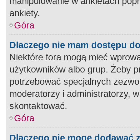
manipulowanie w ankietach popr
ankiety.
Góra
Dlaczego nie mam dostępu d
Niektóre fora mogą mieć wprowa
użytkowników albo grup. Żeby pr
potrzebować specjalnych zezwole
moderatorzy i administratorzy, w
skontaktować.
Góra
Dlaczego nie mogę dodawać 