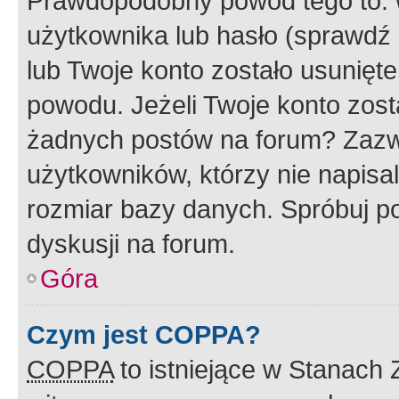
Prawdopodobny powód tego to:
użytkownika lub hasło (sprawdź e
lub Twoje konto zostało usunięte
powodu. Jeżeli Twoje konto zost
żadnych postów na forum? Zazw
użytkowników, którzy nie napisa
rozmiar bazy danych. Spróbuj po
dyskusji na forum.
Góra
Czym jest COPPA?
COPPA
to istniejące w Stanach