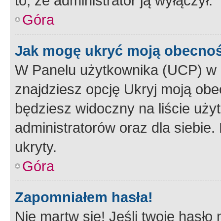
to, że administrator ją wyłączył.
Góra
Jak mogę ukryć moją obecno
W Panelu użytkownika (UCP) w 
znajdziesz opcję Ukryj moją obe
będziesz widoczny na liście użyt
administratorów oraz dla siebie.
ukryty.
Góra
Zapomniałem hasła!
Nie martw się! Jeśli twoje hasło