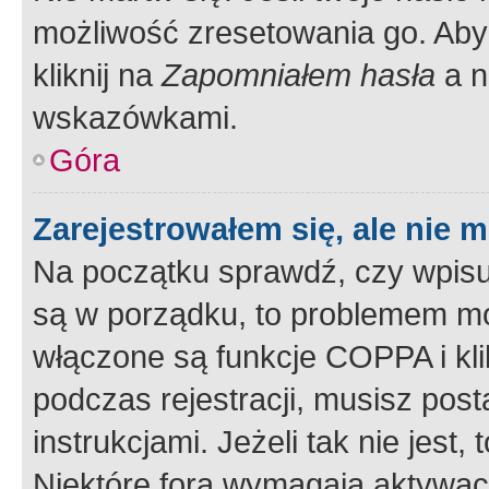
możliwość zresetowania go. Aby 
kliknij na
Zapomniałem hasła
a n
wskazówkami.
Góra
Zarejestrowałem się, ale nie 
Na początku sprawdź, czy wpisuj
są w porządku, to problemem mo
włączone są funkcje COPPA i kl
podczas rejestracji, musisz pos
instrukcjami. Jeżeli tak nie jes
Niektóre fora wymagają aktywac