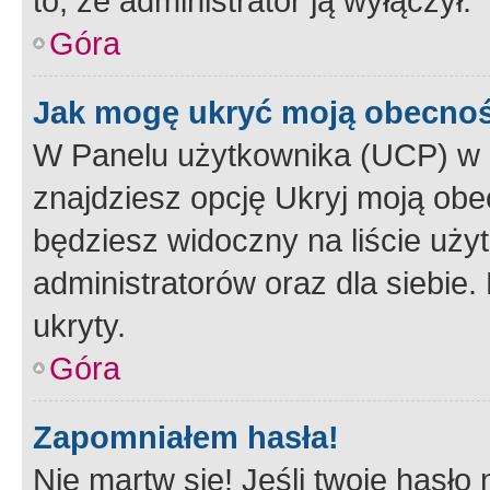
to, że administrator ją wyłączył.
Góra
Jak mogę ukryć moją obecno
W Panelu użytkownika (UCP) w 
znajdziesz opcję Ukryj moją obe
będziesz widoczny na liście użyt
administratorów oraz dla siebie.
ukryty.
Góra
Zapomniałem hasła!
Nie martw się! Jeśli twoje hasło