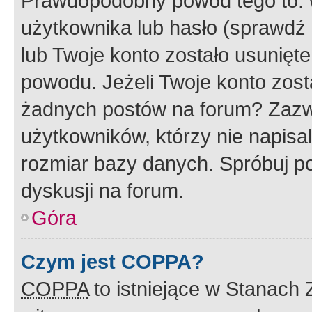
Prawdopodobny powód tego to:
użytkownika lub hasło (sprawdź e
lub Twoje konto zostało usunięte
powodu. Jeżeli Twoje konto zost
żadnych postów na forum? Zazw
użytkowników, którzy nie napisa
rozmiar bazy danych. Spróbuj po
dyskusji na forum.
Góra
Czym jest COPPA?
COPPA
to istniejące w Stanach