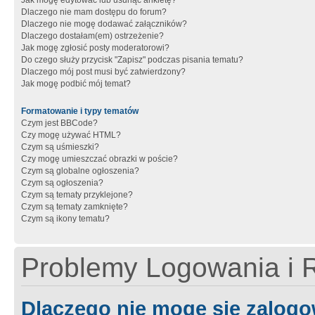
Jak mogę edytować lub usunąć ankietę?
Dlaczego nie mam dostępu do forum?
Dlaczego nie mogę dodawać załączników?
Dlaczego dostałam(em) ostrzeżenie?
Jak mogę zgłosić posty moderatorowi?
Do czego służy przycisk "Zapisz" podczas pisania tematu?
Dlaczego mój post musi być zatwierdzony?
Jak mogę podbić mój temat?
Formatowanie i typy tematów
Czym jest BBCode?
Czy mogę używać HTML?
Czym są uśmieszki?
Czy mogę umieszczać obrazki w poście?
Czym są globalne ogłoszenia?
Czym są ogłoszenia?
Czym są tematy przyklejone?
Czym są tematy zamknięte?
Czym są ikony tematu?
Problemy Logowania i R
Dlaczego nie mogę się zalog