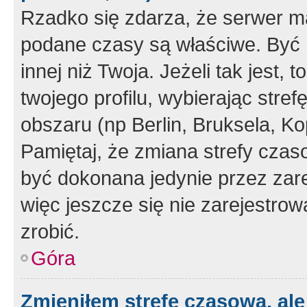
Rzadko się zdarza, że serwer m
podane czasy są właściwe. Być 
innej niż Twoja. Jeżeli tak jest,
twojego profilu, wybierając str
obszaru (np Berlin, Bruksela, Ko
Pamiętaj, że zmiana strefy czas
być dokonana jedynie przez zar
więc jeszcze się nie zarejestrow
zrobić.
Góra
Zmieniłem strefę czasową, ale