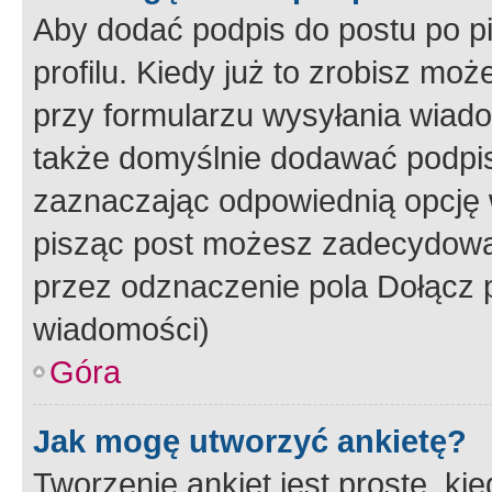
Aby dodać podpis do postu po 
profilu. Kiedy już to zrobisz m
przy formularzu wysyłania wiad
także domyślnie dodawać podpi
zaznaczając odpowiednią opcję 
pisząc post możesz zadecydowa
przez odznaczenie pola Dołącz 
wiadomości)
Góra
Jak mogę utworzyć ankietę?
Tworzenie ankiet jest proste, ki