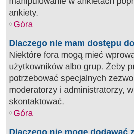
manipulowanie w ankietach popr
ankiety.
Góra
Dlaczego nie mam dostępu d
Niektóre fora mogą mieć wprowa
użytkowników albo grup. Żeby pr
potrzebować specjalnych zezwole
moderatorzy i administratorzy, w
skontaktować.
Góra
Dlaczego nie mogę dodawać 