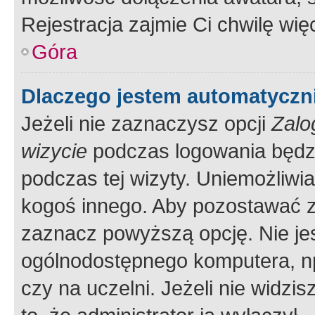
Rejestracja zajmie Ci chwilę wi
Góra
Dlaczego jestem automatycz
Jeżeli nie zaznaczysz opcji
Zalo
wizycie
podczas logowania będzi
podczas tej wizyty. Uniemożliwi
kogoś innego. Aby pozostawać 
zaznacz powyższą opcję. Nie jes
ogólnodostępnego komputera, np.
czy na uczelni. Jeżeli nie widzi