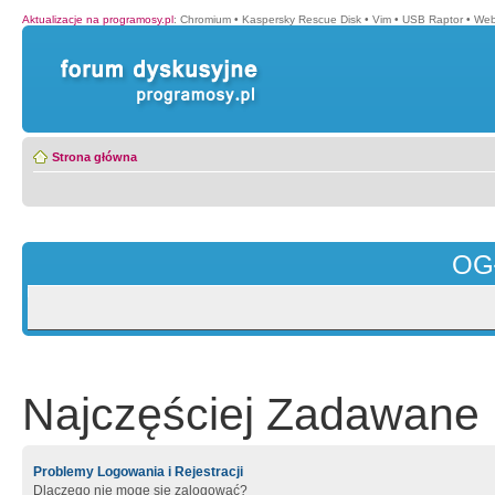
Aktualizacje na programosy.pl
:
Chromium
•
Kaspersky Rescue Disk
•
Vim
•
USB Raptor
•
Web
Strona główna
OG
Najczęściej Zadawane 
Problemy Logowania i Rejestracji
Dlaczego nie mogę się zalogować?