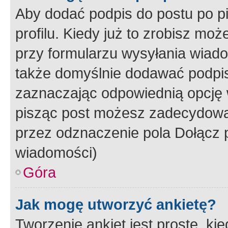
Aby dodać podpis do postu po 
profilu. Kiedy już to zrobisz m
przy formularzu wysyłania wiad
także domyślnie dodawać podpi
zaznaczając odpowiednią opcję 
pisząc post możesz zadecydowa
przez odznaczenie pola Dołącz 
wiadomości)
Góra
Jak mogę utworzyć ankietę?
Tworzenie ankiet jest proste, ki