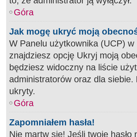
to, że administrator ją wyłączył.
Góra
Jak mogę ukryć moją obecno
W Panelu użytkownika (UCP) w 
znajdziesz opcję Ukryj moją obe
będziesz widoczny na liście użyt
administratorów oraz dla siebie.
ukryty.
Góra
Zapomniałem hasła!
Nie martw się! Jeśli twoje hasło