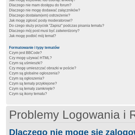
Jak mogę edytować lub usunąć ankietę?
Dlaczego nie mam dostępu do forum?
Dlaczego nie mogę dodawać załączników?
Dlaczego dostałam(em) ostrzeżenie?
Jak mogę zgłosić posty moderatorowi?
Do czego służy przycisk "Zapisz" podczas pisania tematu?
Dlaczego mój post musi być zatwierdzony?
Jak mogę podbić mój temat?
Formatowanie i typy tematów
Czym jest BBCode?
Czy mogę używać HTML?
Czym są uśmieszki?
Czy mogę umieszczać obrazki w poście?
Czym są globalne ogłoszenia?
Czym są ogłoszenia?
Czym są tematy przyklejone?
Czym są tematy zamknięte?
Czym są ikony tematu?
Problemy Logowania i R
Dlaczego nie mogę się zalog