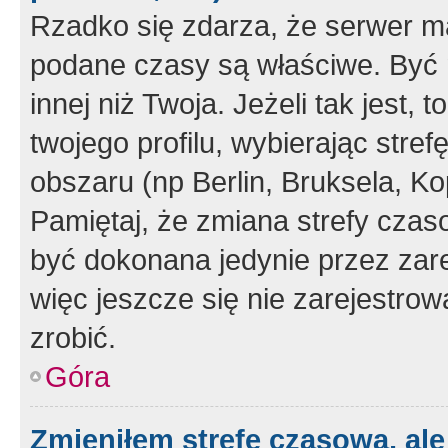
Rzadko się zdarza, że serwer m
podane czasy są właściwe. Być 
innej niż Twoja. Jeżeli tak jest,
twojego profilu, wybierając str
obszaru (np Berlin, Bruksela, Ko
Pamiętaj, że zmiana strefy czas
być dokonana jedynie przez zar
więc jeszcze się nie zarejestrow
zrobić.
Góra
Zmieniłem strefę czasową, ale