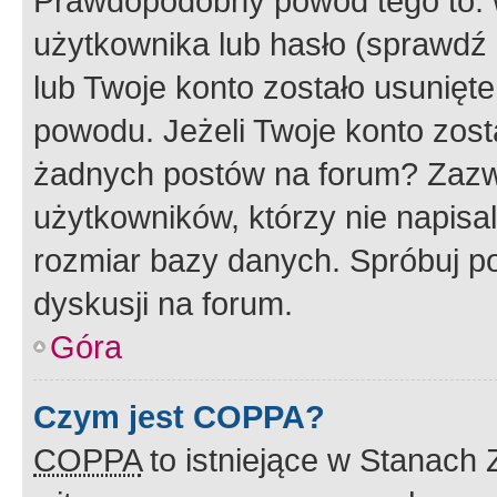
Prawdopodobny powód tego to:
użytkownika lub hasło (sprawdź e
lub Twoje konto zostało usunięte
powodu. Jeżeli Twoje konto zost
żadnych postów na forum? Zazw
użytkowników, którzy nie napisa
rozmiar bazy danych. Spróbuj po
dyskusji na forum.
Góra
Czym jest COPPA?
COPPA
to istniejące w Stanach