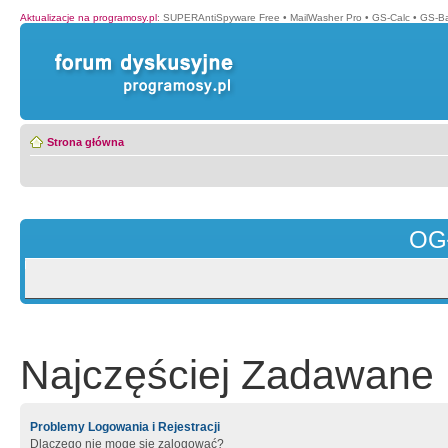
Aktualizacje na programosy.pl
:
SUPERAntiSpyware Free
•
MailWasher Pro
•
GS-Calc
•
GS-B
Strona główna
OG
Najczęściej Zadawane 
Problemy Logowania i Rejestracji
Dlaczego nie mogę się zalogować?