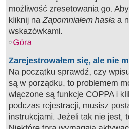
możliwość zresetowania go. Aby 
kliknij na
Zapomniałem hasła
a n
wskazówkami.
Góra
Zarejestrowałem się, ale nie 
Na początku sprawdź, czy wpisuj
są w porządku, to problemem mo
włączone są funkcje COPPA i kl
podczas rejestracji, musisz pos
instrukcjami. Jeżeli tak nie jes
Niektóre fora wymagają aktywac