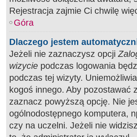
Rejestracja zajmie Ci chwilę wi
Góra
Dlaczego jestem automatycz
Jeżeli nie zaznaczysz opcji
Zalo
wizycie
podczas logowania będzi
podczas tej wizyty. Uniemożliwi
kogoś innego. Aby pozostawać 
zaznacz powyższą opcję. Nie jes
ogólnodostępnego komputera, np.
czy na uczelni. Jeżeli nie widzi