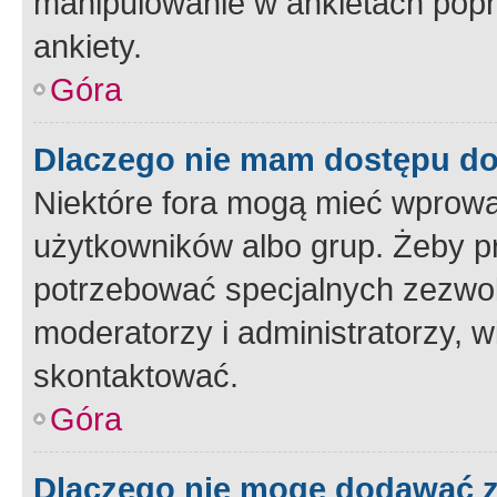
manipulowanie w ankietach popr
ankiety.
Góra
Dlaczego nie mam dostępu d
Niektóre fora mogą mieć wprowa
użytkowników albo grup. Żeby pr
potrzebować specjalnych zezwole
moderatorzy i administratorzy, w
skontaktować.
Góra
Dlaczego nie mogę dodawać 