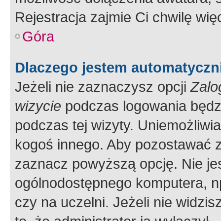
Rejestracja zajmie Ci chwilę wi
Góra
Dlaczego jestem automatycz
Jeżeli nie zaznaczysz opcji
Zalo
wizycie
podczas logowania będzi
podczas tej wizyty. Uniemożliwi
kogoś innego. Aby pozostawać 
zaznacz powyższą opcję. Nie jes
ogólnodostępnego komputera, np.
czy na uczelni. Jeżeli nie widzi