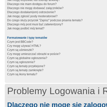
Jak mogę edytować lub usunąć ankietę?
Dlaczego nie mam dostępu do forum?
Dlaczego nie mogę dodawać załączników?
Dlaczego dostałam(em) ostrzeżenie?
Jak mogę zgłosić posty moderatorowi?
Do czego służy przycisk "Zapisz" podczas pisania tematu?
Dlaczego mój post musi być zatwierdzony?
Jak mogę podbić mój temat?
Formatowanie i typy tematów
Czym jest BBCode?
Czy mogę używać HTML?
Czym są uśmieszki?
Czy mogę umieszczać obrazki w poście?
Czym są globalne ogłoszenia?
Czym są ogłoszenia?
Czym są tematy przyklejone?
Czym są tematy zamknięte?
Czym są ikony tematu?
Problemy Logowania i R
Dlaczego nie mogę się zalog