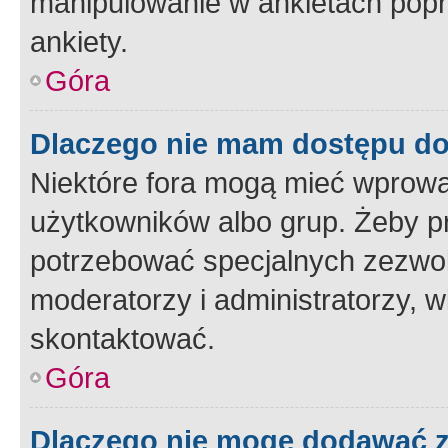
manipulowanie w ankietach popr
ankiety.
Góra
Dlaczego nie mam dostępu d
Niektóre fora mogą mieć wprowa
użytkowników albo grup. Żeby pr
potrzebować specjalnych zezwole
moderatorzy i administratorzy, w
skontaktować.
Góra
Dlaczego nie mogę dodawać 