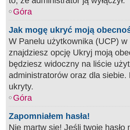
to, że administrator ją wyłączył.
Góra
Jak mogę ukryć moją obecno
W Panelu użytkownika (UCP) w 
znajdziesz opcję Ukryj moją obe
będziesz widoczny na liście użyt
administratorów oraz dla siebie.
ukryty.
Góra
Zapomniałem hasła!
Nie martw się! Jeśli twoje hasło