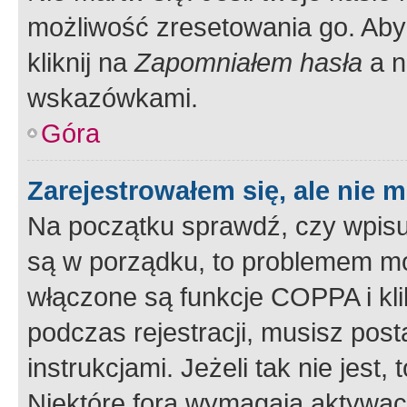
możliwość zresetowania go. Aby 
kliknij na
Zapomniałem hasła
a n
wskazówkami.
Góra
Zarejestrowałem się, ale nie 
Na początku sprawdź, czy wpisuj
są w porządku, to problemem mo
włączone są funkcje COPPA i kl
podczas rejestracji, musisz pos
instrukcjami. Jeżeli tak nie jes
Niektóre fora wymagają aktywac