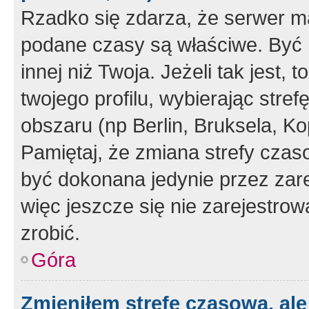
Rzadko się zdarza, że serwer m
podane czasy są właściwe. Być 
innej niż Twoja. Jeżeli tak jest,
twojego profilu, wybierając str
obszaru (np Berlin, Bruksela, Ko
Pamiętaj, że zmiana strefy czas
być dokonana jedynie przez zar
więc jeszcze się nie zarejestrow
zrobić.
Góra
Zmieniłem strefę czasową, ale