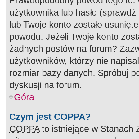
Prawdopodobny powód tego to:
użytkownika lub hasło (sprawdź e
lub Twoje konto zostało usunięte
powodu. Jeżeli Twoje konto zost
żadnych postów na forum? Zazw
użytkowników, którzy nie napisa
rozmiar bazy danych. Spróbuj po
dyskusji na forum.
Góra
Czym jest COPPA?
COPPA
to istniejące w Stanach