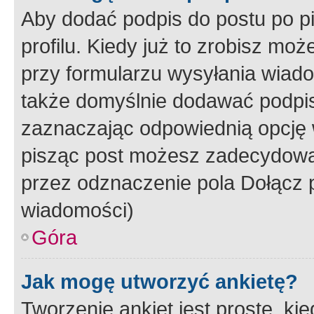
Aby dodać podpis do postu po 
profilu. Kiedy już to zrobisz m
przy formularzu wysyłania wiad
także domyślnie dodawać podpi
zaznaczając odpowiednią opcję 
pisząc post możesz zadecydowa
przez odznaczenie pola Dołącz 
wiadomości)
Góra
Jak mogę utworzyć ankietę?
Tworzenie ankiet jest proste, ki