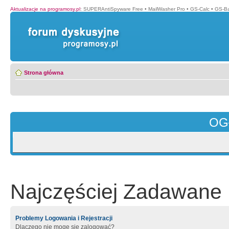
Aktualizacje na programosy.pl
:
SUPERAntiSpyware Free
•
MailWasher Pro
•
GS-Calc
•
GS-B
Strona główna
OG
Najczęściej Zadawane 
Problemy Logowania i Rejestracji
Dlaczego nie mogę się zalogować?