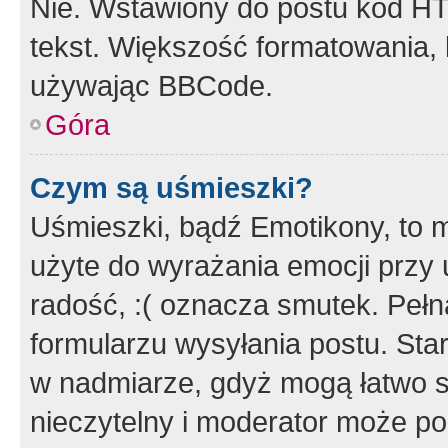
Nie. Wstawiony do postu kod HT
tekst. Większość formatowania
używając BBCode.
Góra
Czym są uśmieszki?
Uśmieszki, bądź Emotikony, to m
użyte do wyrażania emocji przy 
radość, :( oznacza smutek. Pełna
formularzu wysyłania postu. Sta
w nadmiarze, gdyż mogą łatwo s
nieczytelny i moderator może p