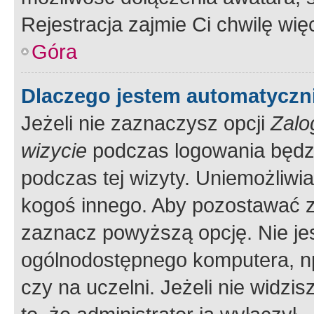
Rejestracja zajmie Ci chwilę wi
Góra
Dlaczego jestem automatycz
Jeżeli nie zaznaczysz opcji
Zalo
wizycie
podczas logowania będzi
podczas tej wizyty. Uniemożliwi
kogoś innego. Aby pozostawać 
zaznacz powyższą opcję. Nie jes
ogólnodostępnego komputera, np.
czy na uczelni. Jeżeli nie widzi