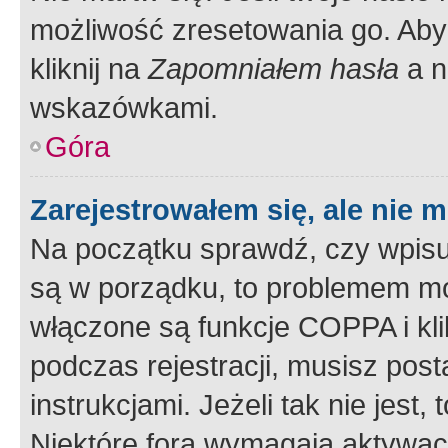
możliwość zresetowania go. Aby 
kliknij na
Zapomniałem hasła
a n
wskazówkami.
Góra
Zarejestrowałem się, ale nie 
Na początku sprawdź, czy wpisuj
są w porządku, to problemem mo
włączone są funkcje COPPA i kl
podczas rejestracji, musisz pos
instrukcjami. Jeżeli tak nie jes
Niektóre fora wymagają aktywac