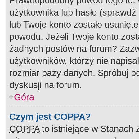
Prawdopodobny powód tego to:
użytkownika lub hasło (sprawdź e
lub Twoje konto zostało usunięte
powodu. Jeżeli Twoje konto zost
żadnych postów na forum? Zazw
użytkowników, którzy nie napisa
rozmiar bazy danych. Spróbuj po
dyskusji na forum.
Góra
Czym jest COPPA?
COPPA
to istniejące w Stanach