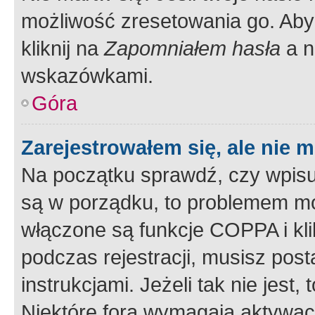
możliwość zresetowania go. Aby 
kliknij na
Zapomniałem hasła
a n
wskazówkami.
Góra
Zarejestrowałem się, ale nie 
Na początku sprawdź, czy wpisuj
są w porządku, to problemem mo
włączone są funkcje COPPA i kl
podczas rejestracji, musisz pos
instrukcjami. Jeżeli tak nie jes
Niektóre fora wymagają aktywac