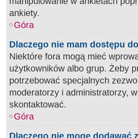
manipulowanie w ankietach popr
ankiety.
Góra
Dlaczego nie mam dostępu d
Niektóre fora mogą mieć wprowa
użytkowników albo grup. Żeby pr
potrzebować specjalnych zezwole
moderatorzy i administratorzy, w
skontaktować.
Góra
Dlaczego nie mogę dodawać 