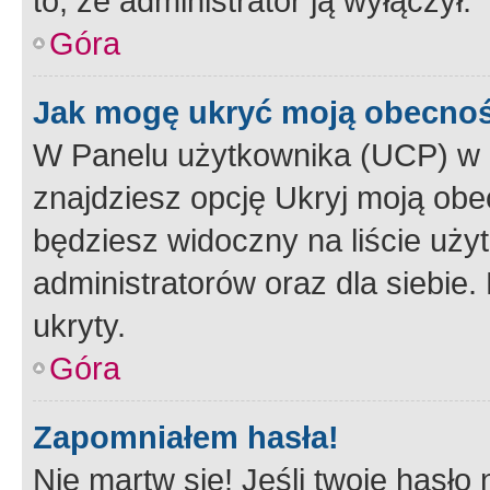
to, że administrator ją wyłączył.
Góra
Jak mogę ukryć moją obecno
W Panelu użytkownika (UCP) w 
znajdziesz opcję Ukryj moją obe
będziesz widoczny na liście użyt
administratorów oraz dla siebie.
ukryty.
Góra
Zapomniałem hasła!
Nie martw się! Jeśli twoje hasło