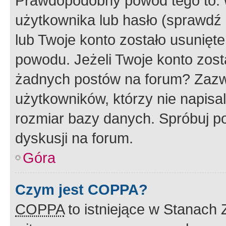
Prawdopodobny powód tego to:
użytkownika lub hasło (sprawdź e
lub Twoje konto zostało usunięte
powodu. Jeżeli Twoje konto zost
żadnych postów na forum? Zazw
użytkowników, którzy nie napisa
rozmiar bazy danych. Spróbuj po
dyskusji na forum.
Góra
Czym jest COPPA?
COPPA
to istniejące w Stanach