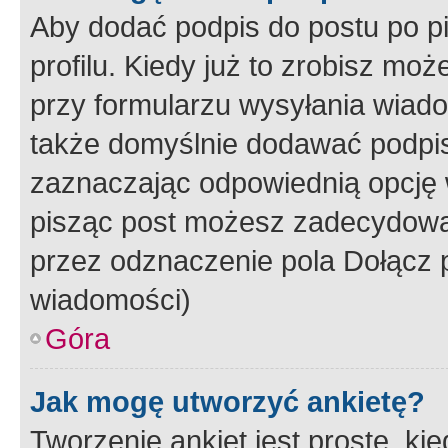
Aby dodać podpis do postu po 
profilu. Kiedy już to zrobisz m
przy formularzu wysyłania wiad
także domyślnie dodawać podpi
zaznaczając odpowiednią opcję 
pisząc post możesz zadecydowa
przez odznaczenie pola Dołącz 
wiadomości)
Góra
Jak mogę utworzyć ankietę?
Tworzenie ankiet jest proste, ki