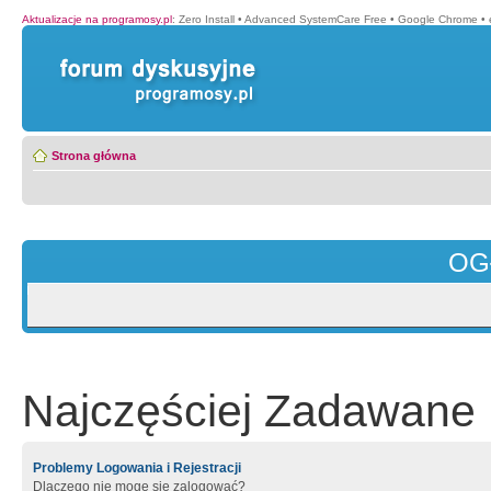
Aktualizacje na programosy.pl
:
Zero Install
•
Advanced SystemCare Free
•
Google Chrome
•
Strona główna
OG
Najczęściej Zadawane 
Problemy Logowania i Rejestracji
Dlaczego nie mogę się zalogować?