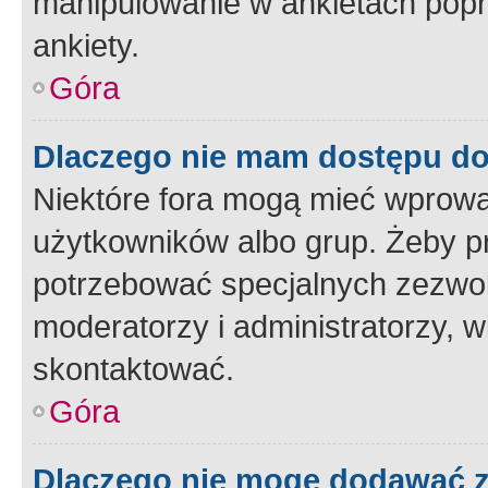
manipulowanie w ankietach popr
ankiety.
Góra
Dlaczego nie mam dostępu d
Niektóre fora mogą mieć wprowa
użytkowników albo grup. Żeby pr
potrzebować specjalnych zezwole
moderatorzy i administratorzy, w
skontaktować.
Góra
Dlaczego nie mogę dodawać 