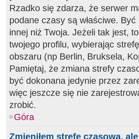
Rzadko się zdarza, że serwer m
podane czasy są właściwe. Być 
innej niż Twoja. Jeżeli tak jest,
twojego profilu, wybierając str
obszaru (np Berlin, Bruksela, Ko
Pamiętaj, że zmiana strefy czas
być dokonana jedynie przez zar
więc jeszcze się nie zarejestrow
zrobić.
Góra
Zmieniłem strefę czasową, ale