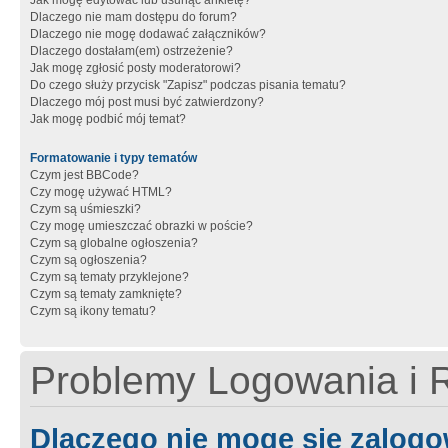
Jak mogę edytować lub usunąć ankietę?
Dlaczego nie mam dostępu do forum?
Dlaczego nie mogę dodawać załączników?
Dlaczego dostałam(em) ostrzeżenie?
Jak mogę zgłosić posty moderatorowi?
Do czego służy przycisk "Zapisz" podczas pisania tematu?
Dlaczego mój post musi być zatwierdzony?
Jak mogę podbić mój temat?
Formatowanie i typy tematów
Czym jest BBCode?
Czy mogę używać HTML?
Czym są uśmieszki?
Czy mogę umieszczać obrazki w poście?
Czym są globalne ogłoszenia?
Czym są ogłoszenia?
Czym są tematy przyklejone?
Czym są tematy zamknięte?
Czym są ikony tematu?
Problemy Logowania i R
Dlaczego nie mogę się zalog