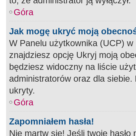
to, że administrator ją wyłączył.
Góra
Jak mogę ukryć moją obecno
W Panelu użytkownika (UCP) w 
znajdziesz opcję Ukryj moją obe
będziesz widoczny na liście użyt
administratorów oraz dla siebie.
ukryty.
Góra
Zapomniałem hasła!
Nie martw się! Jeśli twoje hasło