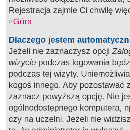
Rejestracja zajmie Ci chwilę wi
Góra
Dlaczego jestem automatycz
Jeżeli nie zaznaczysz opcji
Zalo
wizycie
podczas logowania będzi
podczas tej wizyty. Uniemożliwi
kogoś innego. Aby pozostawać 
zaznacz powyższą opcję. Nie jes
ogólnodostępnego komputera, np.
czy na uczelni. Jeżeli nie widzi