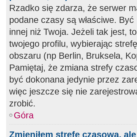
Rzadko się zdarza, że serwer m
podane czasy są właściwe. Być 
innej niż Twoja. Jeżeli tak jest,
twojego profilu, wybierając str
obszaru (np Berlin, Bruksela, Ko
Pamiętaj, że zmiana strefy czas
być dokonana jedynie przez zar
więc jeszcze się nie zarejestrow
zrobić.
Góra
Zmieniłem strefę czasową, ale