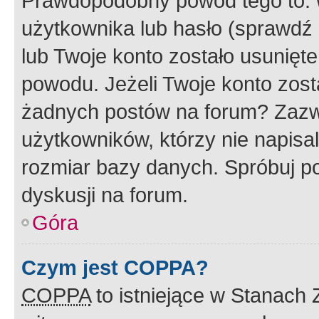
Prawdopodobny powód tego to:
użytkownika lub hasło (sprawdź e
lub Twoje konto zostało usunięte
powodu. Jeżeli Twoje konto zost
żadnych postów na forum? Zazw
użytkowników, którzy nie napisa
rozmiar bazy danych. Spróbuj po
dyskusji na forum.
Góra
Czym jest COPPA?
COPPA
to istniejące w Stanach