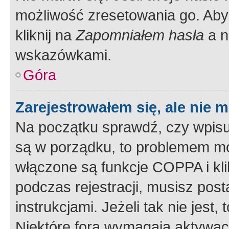
możliwość zresetowania go. Aby 
kliknij na
Zapomniałem hasła
a n
wskazówkami.
Góra
Zarejestrowałem się, ale nie 
Na początku sprawdź, czy wpisuj
są w porządku, to problemem mo
włączone są funkcje COPPA i kl
podczas rejestracji, musisz pos
instrukcjami. Jeżeli tak nie jes
Niektóre fora wymagają aktywac