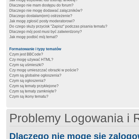
Jak mogę edytować lub usunąć ankietę?
Dlaczego nie mam dostępu do forum?
Dlaczego nie mogę dodawać załączników?
Dlaczego dostałam(em) ostrzeżenie?
Jak mogę zgłosić posty moderatorowi?
Do czego służy przycisk "Zapisz" podczas pisania tematu?
Dlaczego mój post musi być zatwierdzony?
Jak mogę podbić mój temat?
Formatowanie i typy tematów
Czym jest BBCode?
Czy mogę używać HTML?
Czym są uśmieszki?
Czy mogę umieszczać obrazki w poście?
Czym są globalne ogłoszenia?
Czym są ogłoszenia?
Czym są tematy przyklejone?
Czym są tematy zamknięte?
Czym są ikony tematu?
Problemy Logowania i R
Dlaczego nie mogę się zalog