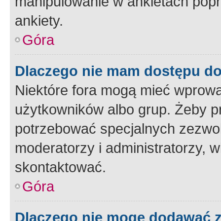
manipulowanie w ankietach popr
ankiety.
Góra
Dlaczego nie mam dostępu d
Niektóre fora mogą mieć wprowa
użytkowników albo grup. Żeby pr
potrzebować specjalnych zezwole
moderatorzy i administratorzy, w
skontaktować.
Góra
Dlaczego nie mogę dodawać 