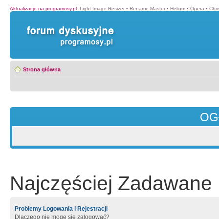
Aktualizacje na programosy.pl
:
Light Image Resizer
•
Rename Master
•
Helium
•
Opera
•
Chr
Strona główna
OG
Najczęściej Zadawane 
Problemy Logowania i Rejestracji
Dlaczego nie mogę się zalogować?