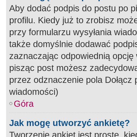
Aby dodać podpis do postu po 
profilu. Kiedy już to zrobisz m
przy formularzu wysyłania wiad
także domyślnie dodawać podpi
zaznaczając odpowiednią opcję 
pisząc post możesz zadecydowa
przez odznaczenie pola Dołącz 
wiadomości)
Góra
Jak mogę utworzyć ankietę?
Tworzenie ankiet jest proste, ki