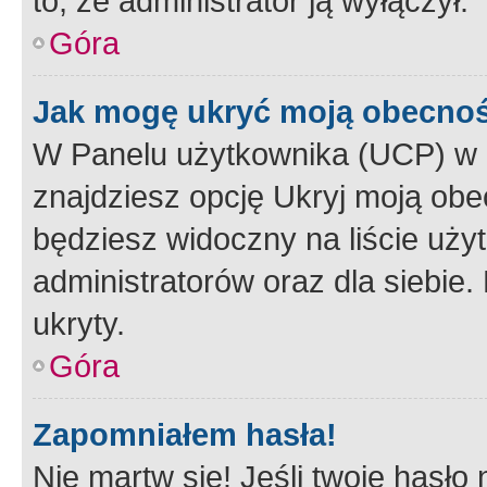
to, że administrator ją wyłączył.
Góra
Jak mogę ukryć moją obecno
W Panelu użytkownika (UCP) w 
znajdziesz opcję Ukryj moją obe
będziesz widoczny na liście użyt
administratorów oraz dla siebie.
ukryty.
Góra
Zapomniałem hasła!
Nie martw się! Jeśli twoje hasło