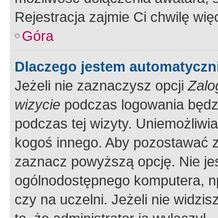
Rejestracja zajmie Ci chwilę wi
Góra
Dlaczego jestem automatycz
Jeżeli nie zaznaczysz opcji
Zalo
wizycie
podczas logowania będzi
podczas tej wizyty. Uniemożliwi
kogoś innego. Aby pozostawać 
zaznacz powyższą opcję. Nie jes
ogólnodostępnego komputera, np.
czy na uczelni. Jeżeli nie widzi