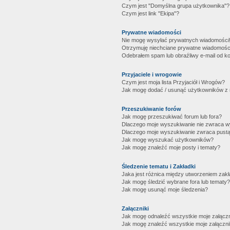
Czym jest "Domyślna grupa użytkownika"?
Czym jest link "Ekipa"?
Prywatne wiadomości
Nie mogę wysyłać prywatnych wiadomości
Otrzymuję niechciane prywatne wiadomośc
Odebrałem spam lub obraźliwy e-mail od ko
Przyjaciele i wrogowie
Czym jest moja lista Przyjaciół i Wrogów?
Jak mogę dodać / usunąć użytkowników z mo
Przeszukiwanie forów
Jak mogę przeszukiwać forum lub fora?
Dlaczego moje wyszukiwanie nie zwraca 
Dlaczego moje wyszukiwanie zwraca pustą
Jak mogę wyszukać użytkowników?
Jak mogę znaleźć moje posty i tematy?
Śledzenie tematu i Zakładki
Jaka jest różnica między utworzeniem zakł
Jak mogę śledzić wybrane fora lub tematy?
Jak mogę usunąć moje śledzenia?
Załączniki
Jak mogę odnaleźć wszystkie moje załączn
Jak mogę znaleźć wszystkie moje załączni