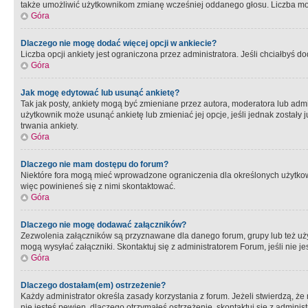
także umożliwić użytkownikom zmianę wcześniej oddanego głosu. Liczba możl
Góra
Dlaczego nie mogę dodać więcej opcji w ankiecie?
Liczba opcji ankiety jest ograniczona przez administratora. Jeśli chciałbyś do
Góra
Jak mogę edytować lub usunąć ankietę?
Tak jak posty, ankiety mogą być zmieniane przez autora, moderatora lub admi
użytkownik może usunąć ankietę lub zmieniać jej opcje, jeśli jednak został
trwania ankiety.
Góra
Dlaczego nie mam dostępu do forum?
Niektóre fora mogą mieć wprowadzone ograniczenia dla określonych użytkowni
więc powinieneś się z nimi skontaktować.
Góra
Dlaczego nie mogę dodawać załączników?
Zezwolenia załączników są przyznawane dla danego forum, grupy lub też uż
mogą wysyłać załączniki. Skontaktuj się z administratorem Forum, jeśli nie
Góra
Dlaczego dostałam(em) ostrzeżenie?
Każdy administrator określa zasady korzystania z forum. Jeżeli stwierdzą, ż
nie jesteś pewien, dlaczego otrzymałeś ostrzeżenie, skontaktuj sie z adminis