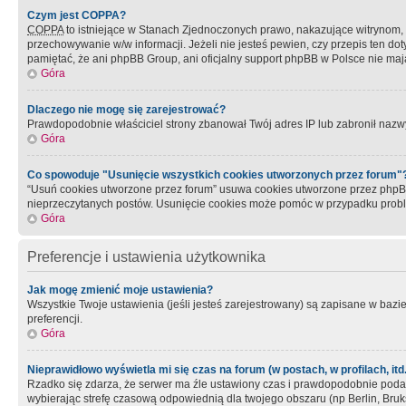
Czym jest COPPA?
COPPA
to istniejące w Stanach Zjednoczonych prawo, nakazujące witrynom
przechowywanie w/w informacji. Jeżeli nie jesteś pewien, czy przepis ten dot
pamiętać, że ani phpBB Group, ani oficjalny support phpBB w Polsce nie mają
Góra
Dlaczego nie mogę się zarejestrować?
Prawdopodobnie właściciel strony zbanował Twój adres IP lub zabronił nazwy 
Góra
Co spowoduje "Usunięcie wszystkich cookies utworzonych przez forum"
“Usuń cookies utworzone przez forum” usuwa cookies utworzone przez phpBB3
nieprzeczytanych postów. Usunięcie cookies może pomóc w przypadku pro
Góra
Preferencje i ustawienia użytkownika
Jak mogę zmienić moje ustawienia?
Wszystkie Twoje ustawienia (jeśli jesteś zarejestrowany) są zapisane w bazie 
preferencji.
Góra
Nieprawidłowo wyświetla mi się czas na forum (w postach, w profilach, itd.
Rzadko się zdarza, że serwer ma źle ustawiony czas i prawdopodobnie podane 
wybierając strefę czasową odpowiednią dla twojego obszaru (np Berlin, Bruk