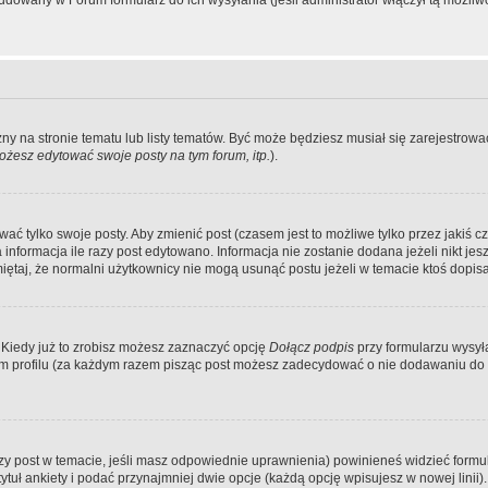
dowany w Forum formularz do ich wysyłania (jeśli administrator włączył tą możliw
zny na stronie tematu lub listy tematów. Być może będziesz musiał się zarejestr
żesz edytować swoje posty na tym forum, itp.
).
 tylko swoje posty. Aby zmienić post (czasem jest to możliwe tylko przez jakiś cz
informacja ile razy post edytowano. Informacja nie zostanie dodana jeżeli nikt je
iętaj, że normalni użytkownicy nie mogą usunąć postu jeżeli w temacie ktoś dopisał
 Kiedy już to zrobisz możesz zaznaczyć opcję
Dołącz podpis
przy formularzu wysy
m profilu (za każdym razem pisząc post możesz zadecydować o nie dodawaniu do 
wszy post w temacie, jeśli masz odpowiednie uprawnienia) powinieneś widzieć formu
uł ankiety i podać przynajmniej dwie opcje (każdą opcję wpisujesz w nowej linii).