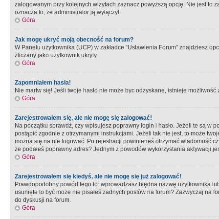
zalogowanym przy kolejnych wizytach zaznacz powyższą opcję. Nie jest to zal
oznacza to, że administrator ją wyłączył.
Góra
Jak mogę ukryć moją obecność na forum?
W Panelu użytkownika (UCP) w zakładce “Ustawienia Forum” znajdziesz opcję 
zliczany jako użytkownik ukryty.
Góra
Zapomniałem hasła!
Nie martw się! Jeśli twoje hasło nie może byc odzyskane, istnieje możliwość z
Góra
Zarejestrowałem się, ale nie mogę się zalogować!
Na początku sprawdź, czy wpisujesz poprawny login i hasło. Jeżeli te są w 
postąpić zgodnie z otrzymanymi instrukcjami. Jeżeli tak nie jest, to może 
można się na nie logować. Po rejestracji powinieneś otrzymać wiadomość czy 
że podałeś poprawny adres? Jednym z powodów wykorzystania aktywacji je
Góra
Zarejestrowałem się kiedyś, ale nie mogę się już zalogować!
Prawdopodobny powód tego to: wprowadzasz błędna nazwę użytkownika lub hasł
usunięte to być może nie pisałeś żadnych postów na forum? Zazwyczaj na fo
do dyskusji na forum.
Góra