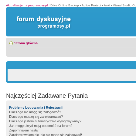
Aktualizacje na programosy.pl
:
IDrive Online Backup
•
Adlice Protect
•
Anki
•
Visual Studio C
Strona główna
Najczęściej Zadawane Pytania
Problemy Logowania i Rejestracji
Dlaczego nie mogę się zalogować?
Dlaczego muszę się zarejestrować?
Dlaczego jestem automatycznie wylogowywany?
Jak mogę ukryć moją obecność na forum?
Zapomniałem hasła!
Zarejestrowałem się, ale nie mogę się zalogować!