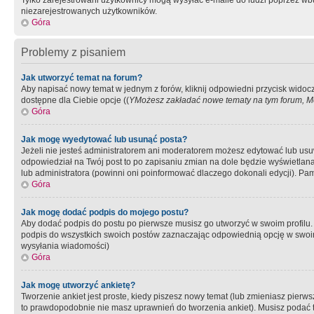
Tylko zarejestrowani użytkownicy mogą wysyłać e-maile do ludzi poprzez wbu
niezarejestrowanych użytkowników.
Góra
Problemy z pisaniem
Jak utworzyć temat na forum?
Aby napisać nowy temat w jednym z forów, kliknij odpowiedni przycisk widoc
dostępne dla Ciebie opcje ((
YMożesz zakładać nowe tematy na tym forum, Mo
Góra
Jak mogę wyedytować lub usunąć posta?
Jeżeli nie jesteś administratorem ani moderatorem możesz edytować lub usuwać
odpowiedział na Twój post to po zapisaniu zmian na dole będzie wyświetlana 
lub administratora (powinni oni poinformować dlaczego dokonali edycji). Pam
Góra
Jak mogę dodać podpis do mojego postu?
Aby dodać podpis do postu po pierwsze musisz go utworzyć w swoim profilu.
podpis do wszystkich swoich postów zaznaczając odpowiednią opcję w swoi
wysyłania wiadomości)
Góra
Jak mogę utworzyć ankietę?
Tworzenie ankiet jest proste, kiedy piszesz nowy temat (lub zmieniasz pier
to prawdopodobnie nie masz uprawnień do tworzenia ankiet). Musisz podać tyt