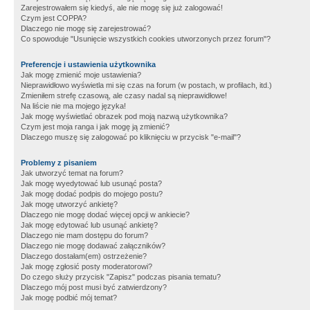
Zarejestrowałem się kiedyś, ale nie mogę się już zalogować!
Czym jest COPPA?
Dlaczego nie mogę się zarejestrować?
Co spowoduje "Usunięcie wszystkich cookies utworzonych przez forum"?
Preferencje i ustawienia użytkownika
Jak mogę zmienić moje ustawienia?
Nieprawidłowo wyświetla mi się czas na forum (w postach, w profilach, itd.)
Zmieniłem strefę czasową, ale czasy nadal są nieprawidłowe!
Na liście nie ma mojego języka!
Jak mogę wyświetlać obrazek pod moją nazwą użytkownika?
Czym jest moja ranga i jak mogę ją zmienić?
Dlaczego muszę się zalogować po kliknięciu w przycisk "e-mail"?
Problemy z pisaniem
Jak utworzyć temat na forum?
Jak mogę wyedytować lub usunąć posta?
Jak mogę dodać podpis do mojego postu?
Jak mogę utworzyć ankietę?
Dlaczego nie mogę dodać więcej opcji w ankiecie?
Jak mogę edytować lub usunąć ankietę?
Dlaczego nie mam dostępu do forum?
Dlaczego nie mogę dodawać załączników?
Dlaczego dostałam(em) ostrzeżenie?
Jak mogę zgłosić posty moderatorowi?
Do czego służy przycisk "Zapisz" podczas pisania tematu?
Dlaczego mój post musi być zatwierdzony?
Jak mogę podbić mój temat?