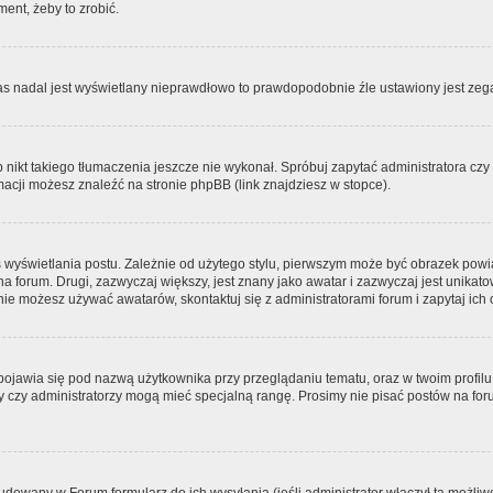
ment, żeby to zrobić.
zas nadal jest wyświetlany nieprawdłowo to prawdopodobnie źle ustawiony jest zega
ikt takiego tłumaczenia jeszcze nie wykonał. Spróbuj zapytać administratora czy m
acji możesz znaleźć na stronie phpBB (link znajdziesz w stopce).
 wyświetlania postu. Zależnie od użytego stylu, pierwszym może być obrazek pow
 na forum. Drugi, zazwyczaj większy, jest znany jako awatar i zazwyczaj jest unik
ie możesz używać awatarów, skontaktuj się z administratorami forum i zapytaj ich 
pojawia się pod nazwą użytkownika przy przeglądaniu tematu, oraz w twoim profilu
zy czy administratorzy mogą mieć specjalną rangę. Prosimy nie pisać postów na for