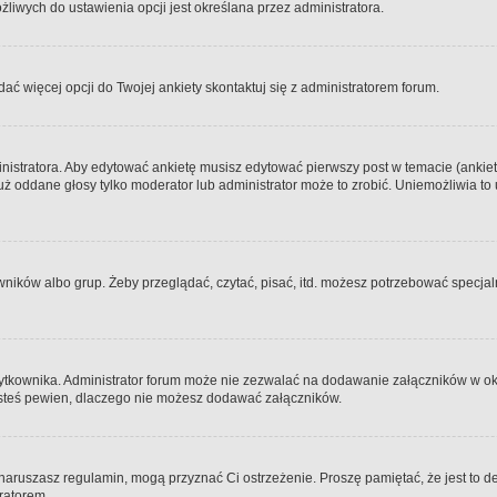
iwych do ustawienia opcji jest określana przez administratora.
dać więcej opcji do Twojej ankiety skontaktuj się z administratorem forum.
nistratora. Aby edytować ankietę musisz edytować pierwszy post w temacie (ankieta
y już oddane głosy tylko moderator lub administrator może to zrobić. Uniemożliwia
ków albo grup. Żeby przeglądać, czytać, pisać, itd. możesz potrzebować specjalny
ytkownika. Administrator forum może nie zezwalać na dodawanie załączników w o
 jesteś pewien, dlaczego nie możesz dodawać załączników.
e naruszasz regulamin, mogą przyznać Ci ostrzeżenie. Proszę pamiętać, że jest to d
tratorem.