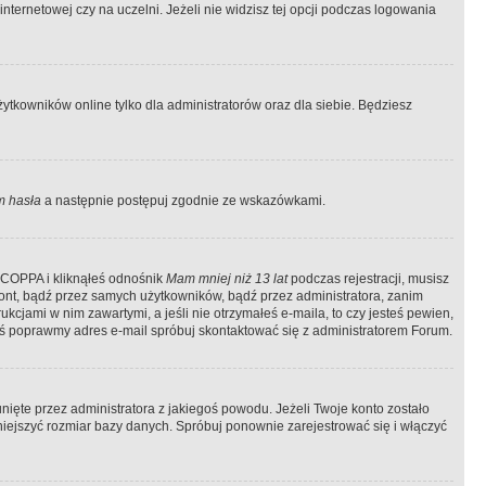
ternetowej czy na uczelni. Jeżeli nie widzisz tej opcji podczas logowania
tkowników online tylko dla administratorów oraz dla siebie. Będziesz
 hasła
a następnie postępuj zgodnie ze wskazówkami.
e COPPA i kliknąłeś odnośnik
Mam mniej niż 13 lat
podczas rejestracji, musisz
kont, bądź przez samych użytkowników, bądź przez administratora, zanim
cjami w nim zawartymi, a jeśli nie otrzymałeś e-maila, to czy jesteś pewien,
ś poprawmy adres e-mail spróbuj skontaktować się z administratorem Forum.
ięte przez administratora z jakiegoś powodu. Jeżeli Twoje konto zostało
iejszyć rozmiar bazy danych. Spróbuj ponownie zarejestrować się i włączyć