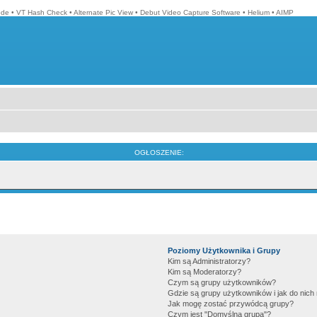
ode
•
VT Hash Check
•
Alternate Pic View
•
Debut Video Capture Software
•
Helium
•
AIMP
OGŁOSZENIE:
Poziomy Użytkownika i Grupy
Kim są Administratorzy?
Kim są Moderatorzy?
Czym są grupy użytkowników?
Gdzie są grupy użytkowników i jak do nic
Jak mogę zostać przywódcą grupy?
Czym jest "Domyślna grupa"?