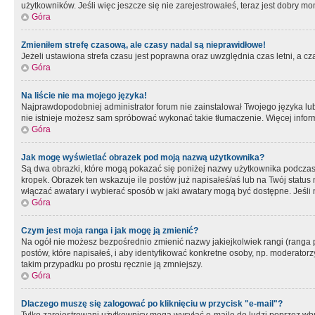
użytkowników. Jeśli więc jeszcze się nie zarejestrowałeś, teraz jest dobry mo
Góra
Zmieniłem strefę czasową, ale czasy nadal są nieprawidłowe!
Jeżeli ustawiona strefa czasu jest poprawna oraz uwzględnia czas letni, a c
Góra
Na liście nie ma mojego języka!
Najprawdopodobniej administrator forum nie zainstalował Twojego języka lub n
nie istnieje możesz sam spróbować wykonać takie tłumaczenie. Więcej inform
Góra
Jak mogę wyświetlać obrazek pod moją nazwą użytkownika?
Są dwa obrazki, które mogą pokazać się poniżej nazwy użytkownika podczas
kropek. Obrazek ten wskazuje ile postów już napisałeś/aś lub na Twój status
włączać awatary i wybierać sposób w jaki awatary mogą być dostępne. Jeśli n
Góra
Czym jest moja ranga i jak mogę ją zmienić?
Na ogół nie możesz bezpośrednio zmienić nazwy jakiejkolwiek rangi (ranga 
postów, które napisałeś, i aby identyfikować konkretne osoby, np. moderator
takim przypadku po prostu ręcznie ją zmniejszy.
Góra
Dlaczego muszę się zalogować po kliknięciu w przycisk "e-mail"?