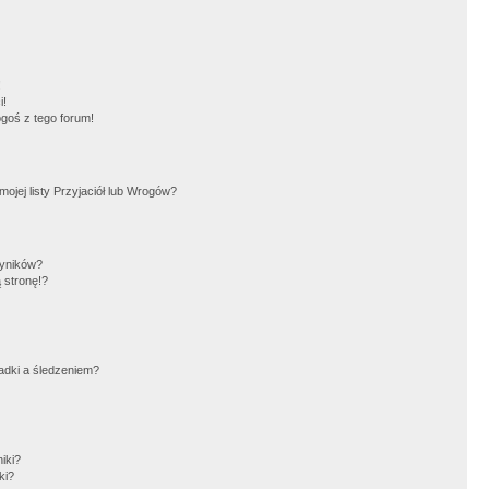
!
i!
goś z tego forum!
jej listy Przyjaciół lub Wrogów?
wyników?
 stronę!?
adki a śledzeniem?
iki?
ki?