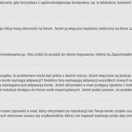
ecane, gdy korzystasz z ogólnodostępnego komputera, np. w bibliotece, kawiarni in
Ukryj moją obecność na forum. Jeżeli ją włączysz będziesz widoczny na liście uży
resetowania go. Aby zrobić to przejdź do strony logowania i kliknij na
Zapomniałem
porządku, to problemem może być jedna z dwóch rzeczy. Jeżeli włączone są funkcj
twoje konto wymaga aktywacji? Niektóre fora wymagają aktywacji wszystkich nowych 
wymagana jest aktywacja konta. Jeżeli otrzymałeś e-mail postępuj zgodnie z instruk
st
redukcja
dostępu do forum osób niepożądanych. Jeżeli jesteś pewien, że podałe
o (sprawdź e-mail, który otrzymałeś po rejestracji) lub Twoje konto zostało usun
rach okresowo usuwa się użytkowników, którzy nie napisali żadnego postu aby zmn