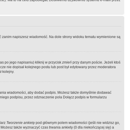
ość). Ma to na celu zapobiegać złośliwemu użytkowniu systemu e-maili przez
ować zanim napiszesz wiadomość. Na dole strony widoku tematu wymienione są
as po jego napisaniu) kliknij w przycisk
zmień
przy danym poście. Jeżeli ktoś
szcze nie dopisał kolejnego postu lub post był edytowany przez moderatora
 kolejny.
łania wiadomości, aby dodać podpis. Możesz także domyślnie dodawać
niego podpisu, przez odznaczenie pola Dołącz podpis w formularzu
larz
Tworzenie ankiety
pod głównym polem wiadomości (jeśli nie widzisz go,
 Możesz także wyznaczyć czas trwania ankiety (0 dla niekończącej się) a