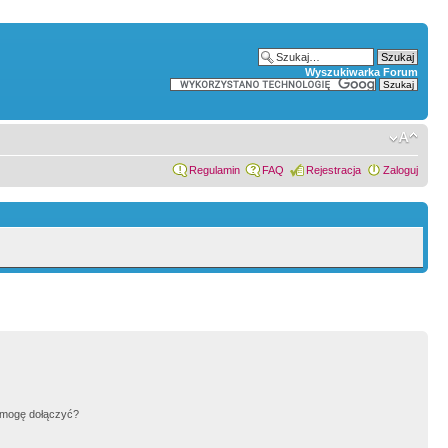
Wyszukiwarka Forum
Regulamin
FAQ
Rejestracja
Zaloguj
h mogę dołączyć?