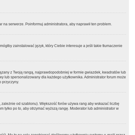
r na serwerze. Poinformuj administratora, aby naprawił ten problem.
ógłby zainstalować język, który Ciebie interesuje a jeśli takie tłumaczenie
iązany z Twoją rangą, najprawdopodobniej w formie gwiazdek, kwadratów lub
atowy lub spersonalizowany dla każdego użytkownika. Administrator forum może
o przyczyny.
, zależnie od szablonu). Większość forów używa rang aby wskazać liczbę
um tylko po to, aby otrzymać wyższą rangę. Moderator lub administrator w