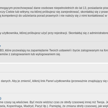
, mogącym przechowywać dane osobowe niepełnoletnich do lat 13, posiadanie pi
yczy Ciebie lub witryny, na której próbujesz się zarejestrować, skontaktuj się z pr
 kompetencji do udzielania porad prawnych i nie należy się z nimi kontaktować w te
użytkownika, której próbujesz użyć przy rejestracji. Skontaktuj się z administrat
?
, które pozwalają na zapamiętanie Twoich ustawień i bycie zalogowanym na forum
blemów z zalogowaniem lub wylogowaniem się.
danych. Aby je zmienić, kliknij link
Panel użytkownika
(przeważnie znajdujący się n
)
czasy są właściwe. Być może widzisz czas ze strefy czasowej innej niż Twoja. Jeże
sela, Kopenhaga, Madryd, Paryż itp.). Pamiętaj, że zmiana strefy czasowej, jak 