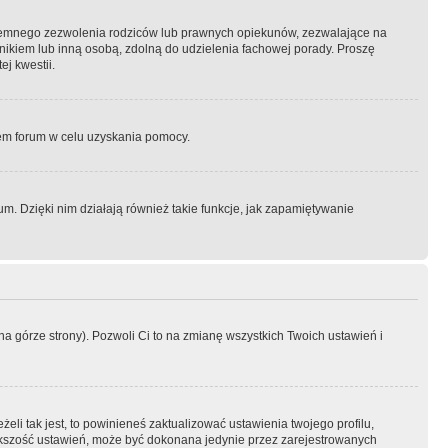
semnego zezwolenia rodziców lub prawnych opiekunów, zezwalające na
awnikiem lub inną osobą, zdolną do udzielenia fachowej porady. Proszę
j kwestii.
orem forum w celu uzyskania pomocy.
. Dzięki nim działają również takie funkcje, jak zapamiętywanie
a górze strony). Pozwoli Ci to na zmianę wszystkich Twoich ustawień i
li tak jest, to powinieneś zaktualizować ustawienia twojego profilu,
większość ustawień, może być dokonana jedynie przez zarejestrowanych