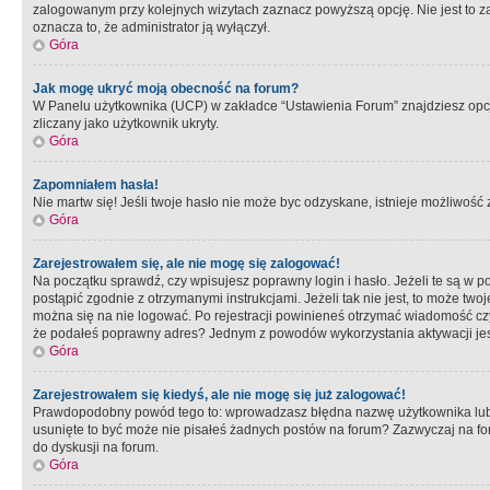
zalogowanym przy kolejnych wizytach zaznacz powyższą opcję. Nie jest to zal
oznacza to, że administrator ją wyłączył.
Góra
Jak mogę ukryć moją obecność na forum?
W Panelu użytkownika (UCP) w zakładce “Ustawienia Forum” znajdziesz opcję 
zliczany jako użytkownik ukryty.
Góra
Zapomniałem hasła!
Nie martw się! Jeśli twoje hasło nie może byc odzyskane, istnieje możliwość z
Góra
Zarejestrowałem się, ale nie mogę się zalogować!
Na początku sprawdź, czy wpisujesz poprawny login i hasło. Jeżeli te są w 
postąpić zgodnie z otrzymanymi instrukcjami. Jeżeli tak nie jest, to może 
można się na nie logować. Po rejestracji powinieneś otrzymać wiadomość czy 
że podałeś poprawny adres? Jednym z powodów wykorzystania aktywacji je
Góra
Zarejestrowałem się kiedyś, ale nie mogę się już zalogować!
Prawdopodobny powód tego to: wprowadzasz błędna nazwę użytkownika lub hasł
usunięte to być może nie pisałeś żadnych postów na forum? Zazwyczaj na fo
do dyskusji na forum.
Góra