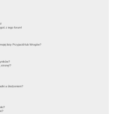
!
i!
goś z tego forum!
jej listy Przyjaciół lub Wrogów?
wyników?
 stronę!?
adki a śledzeniem?
iki?
ki?