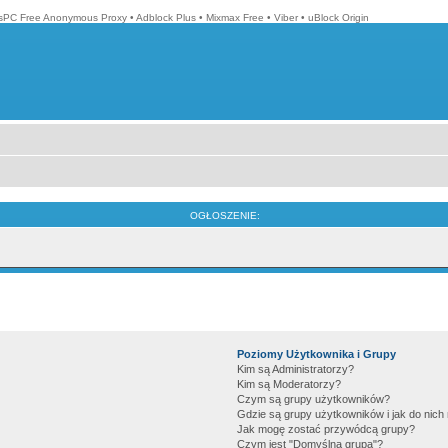
isPC Free Anonymous Proxy
•
Adblock Plus
•
Mixmax Free
•
Viber
•
uBlock Origin
OGŁOSZENIE:
Poziomy Użytkownika i Grupy
Kim są Administratorzy?
Kim są Moderatorzy?
Czym są grupy użytkowników?
Gdzie są grupy użytkowników i jak do nic
Jak mogę zostać przywódcą grupy?
Czym jest "Domyślna grupa"?