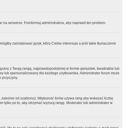
r na serwerze. Poinformuj administratora, aby naprawił ten problem.
ógłby zainstalować język, który Ciebie interesuje a jeśli takie tłumaczenie
iązany z Twoją rangą, najprawdopodobniej w formie gwiazdek, kwadratów lub
atowy lub spersonalizowany dla każdego użytkownika. Administrator forum może
o przyczyny.
, zależnie od szablonu). Większość forów używa rang aby wskazać liczbę
um tylko po to, aby otrzymać wyższą rangę. Moderator lub administrator w