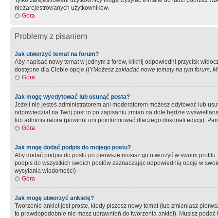
Tylko zarejestrowani użytkownicy mogą wysyłać e-maile do ludzi poprzez wbu
niezarejestrowanych użytkowników.
Góra
Problemy z pisaniem
Jak utworzyć temat na forum?
Aby napisać nowy temat w jednym z forów, kliknij odpowiedni przycisk widoc
dostępne dla Ciebie opcje ((
YMożesz zakładać nowe tematy na tym forum, Mo
Góra
Jak mogę wyedytować lub usunąć posta?
Jeżeli nie jesteś administratorem ani moderatorem możesz edytować lub usuwać
odpowiedział na Twój post to po zapisaniu zmian na dole będzie wyświetlana 
lub administratora (powinni oni poinformować dlaczego dokonali edycji). Pam
Góra
Jak mogę dodać podpis do mojego postu?
Aby dodać podpis do postu po pierwsze musisz go utworzyć w swoim profilu.
podpis do wszystkich swoich postów zaznaczając odpowiednią opcję w swoi
wysyłania wiadomości)
Góra
Jak mogę utworzyć ankietę?
Tworzenie ankiet jest proste, kiedy piszesz nowy temat (lub zmieniasz pier
to prawdopodobnie nie masz uprawnień do tworzenia ankiet). Musisz podać tyt