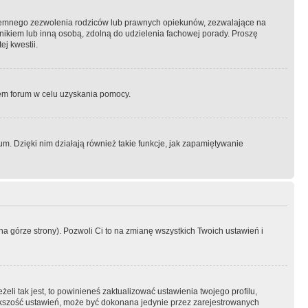
semnego zezwolenia rodziców lub prawnych opiekunów, zezwalające na
awnikiem lub inną osobą, zdolną do udzielenia fachowej porady. Proszę
j kwestii.
orem forum w celu uzyskania pomocy.
. Dzięki nim działają również takie funkcje, jak zapamiętywanie
a górze strony). Pozwoli Ci to na zmianę wszystkich Twoich ustawień i
li tak jest, to powinieneś zaktualizować ustawienia twojego profilu,
większość ustawień, może być dokonana jedynie przez zarejestrowanych