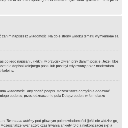
ość). Ma to na celu zapobiegać złośliwemu użytkowniu systemu e-maili przez
ować zanim napiszesz wiadomość. Na dole strony widoku tematu wymienione są
as po jego napisaniu) kliknij w przycisk
zmień
przy danym poście. Jeżeli ktoś
szcze nie dopisał kolejnego postu lub post był edytowany przez moderatora
 kolejny.
łania wiadomości, aby dodać podpis. Możesz także domyślnie dodawać
niego podpisu, przez odznaczenie pola Dołącz podpis w formularzu
larz
Tworzenie ankiety
pod głównym polem wiadomości (jeśli nie widzisz go,
 Możesz także wyznaczyć czas trwania ankiety (0 dla niekończącej się) a