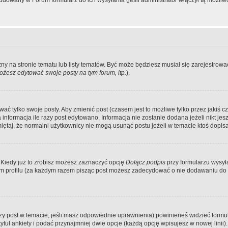
dowany w Forum formularz do ich wysyłania (jeśli administrator włączył tą możliw
zny na stronie tematu lub listy tematów. Być może będziesz musiał się zarejestr
żesz edytować swoje posty na tym forum, itp.
).
 tylko swoje posty. Aby zmienić post (czasem jest to możliwe tylko przez jakiś cz
informacja ile razy post edytowano. Informacja nie zostanie dodana jeżeli nikt je
iętaj, że normalni użytkownicy nie mogą usunąć postu jeżeli w temacie ktoś dopisał
 Kiedy już to zrobisz możesz zaznaczyć opcję
Dołącz podpis
przy formularzu wysy
m profilu (za każdym razem pisząc post możesz zadecydować o nie dodawaniu do 
wszy post w temacie, jeśli masz odpowiednie uprawnienia) powinieneś widzieć formu
uł ankiety i podać przynajmniej dwie opcje (każdą opcję wpisujesz w nowej linii).