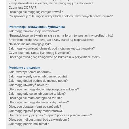
Zarejestrowałem się kiedyś, ale nie mogę się już zalogować!
Czym jest COPPA?
Dlaczego nie mogę się zarejestrować?
Co spowoduje "Usunięcie wszystkich cookies utworzonych przez forum"?
Preferencje i ustawienia użytkownika
Jak mogę zmienić moje ustawienia?
Nieprawidłowo wyświetla mi się czas na forum (w postach, w profilach, itd.)
Zmieniłem strefę czasową, ale czasy nadal są nieprawidłowe!
Na liście nie ma mojego języka!
Jak mogę wyświetlać obrazek pod moją nazwą użytkownika?
Czym jest moja ranga i jak mogę ją zmienić?
Dlaczego muszę się zalogować po kliknięciu w przycisk "e-mail"?
Problemy z pisaniem
Jak utworzyć temat na forum?
Jak mogę wyedytować lub usunąć posta?
Jak mogę dodać podpis do mojego postu?
Jak mogę utworzyć ankietę?
Dlaczego nie mogę dodać więcej opcji w ankiecie?
Jak mogę edytować lub usunąć ankietę?
Dlaczego nie mam dostępu do forum?
Dlaczego nie mogę dodawać załączników?
Dlaczego dostałam(em) ostrzeżenie?
Jak mogę zgłosić posty moderatorowi?
Do czego służy przycisk "Zapisz" podczas pisania tematu?
Dlaczego mój post musi być zatwierdzony?
Jak mogę podbić mój temat?