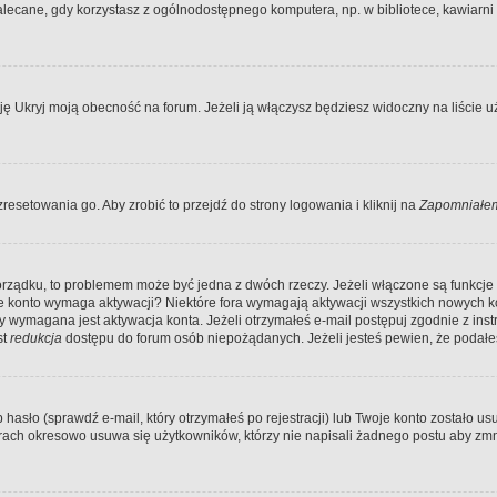
ecane, gdy korzystasz z ogólnodostępnego komputera, np. w bibliotece, kawiarni in
Ukryj moją obecność na forum. Jeżeli ją włączysz będziesz widoczny na liście uży
resetowania go. Aby zrobić to przejdź do strony logowania i kliknij na
Zapomniałem
porządku, to problemem może być jedna z dwóch rzeczy. Jeżeli włączone są funkcj
twoje konto wymaga aktywacji? Niektóre fora wymagają aktywacji wszystkich nowych 
wymagana jest aktywacja konta. Jeżeli otrzymałeś e-mail postępuj zgodnie z instruk
st
redukcja
dostępu do forum osób niepożądanych. Jeżeli jesteś pewien, że podałe
o (sprawdź e-mail, który otrzymałeś po rejestracji) lub Twoje konto zostało usun
rach okresowo usuwa się użytkowników, którzy nie napisali żadnego postu aby zmn