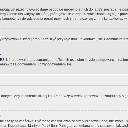
, mogącym przechowywać dane osobowe niepełnoletnich do lat 13, posiadanie pi
yczy Ciebie lub witryny, na której próbujesz się zarejestrować, skontaktuj się z pr
 kompetencji do udzielania porad prawnych i nie należy się z nimi kontaktować w te
użytkownika, której próbujesz użyć przy rejestracji. Skontaktuj się z administrat
?
, które pozwalają na zapamiętanie Twoich ustawień i bycie zalogowanym na forum
blemów z zalogowaniem lub wylogowaniem się.
danych. Aby je zmienić, kliknij link
Panel użytkownika
(przeważnie znajdujący się n
)
czasy są właściwe. Być może widzisz czas ze strefy czasowej innej niż Twoja. Jeże
sela, Kopenhaga, Madryd, Paryż itp.). Pamiętaj, że zmiana strefy czasowej, jak 