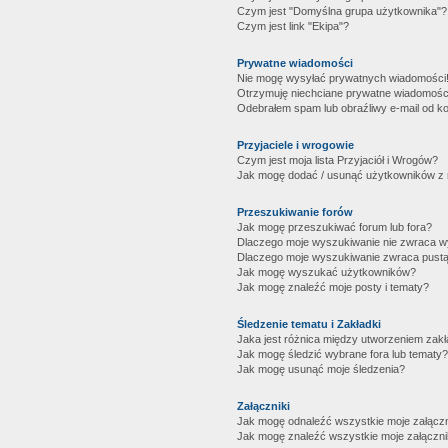
Czym jest "Domyślna grupa użytkownika"?
Czym jest link "Ekipa"?
Prywatne wiadomości
Nie mogę wysyłać prywatnych wiadomości
Otrzymuję niechciane prywatne wiadomośc
Odebrałem spam lub obraźliwy e-mail od ko
Przyjaciele i wrogowie
Czym jest moja lista Przyjaciół i Wrogów?
Jak mogę dodać / usunąć użytkowników z mo
Przeszukiwanie forów
Jak mogę przeszukiwać forum lub fora?
Dlaczego moje wyszukiwanie nie zwraca 
Dlaczego moje wyszukiwanie zwraca pustą
Jak mogę wyszukać użytkowników?
Jak mogę znaleźć moje posty i tematy?
Śledzenie tematu i Zakładki
Jaka jest różnica między utworzeniem zakł
Jak mogę śledzić wybrane fora lub tematy?
Jak mogę usunąć moje śledzenia?
Załączniki
Jak mogę odnaleźć wszystkie moje załączn
Jak mogę znaleźć wszystkie moje załączni