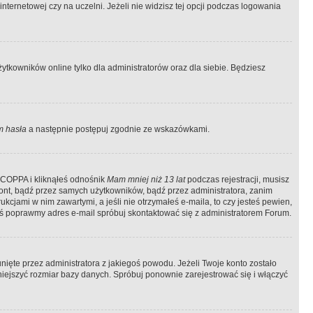
ternetowej czy na uczelni. Jeżeli nie widzisz tej opcji podczas logowania
tkowników online tylko dla administratorów oraz dla siebie. Będziesz
 hasła
a następnie postępuj zgodnie ze wskazówkami.
e COPPA i kliknąłeś odnośnik
Mam mniej niż 13 lat
podczas rejestracji, musisz
kont, bądź przez samych użytkowników, bądź przez administratora, zanim
cjami w nim zawartymi, a jeśli nie otrzymałeś e-maila, to czy jesteś pewien,
ś poprawmy adres e-mail spróbuj skontaktować się z administratorem Forum.
ięte przez administratora z jakiegoś powodu. Jeżeli Twoje konto zostało
iejszyć rozmiar bazy danych. Spróbuj ponownie zarejestrować się i włączyć