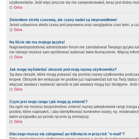
użytkowników. Jeśli więc jeszcze się nie zarejestrowałeś, teraz jest dobry mo
Góra
Zmieniłem strefę czasową, ale czasy nadal są nieprawidłowe!
Jeżeli ustawiona strefa czasu jest poprawna oraz uwzględnia czas letni, a c
Góra
Na liście nie ma mojego języka!
Najprawdopodobniej administrator forum nie zainstalował Twojego języka lub n
nie istnieje możesz sam spróbować wykonać takie tłumaczenie. Więcej inform
Góra
Jak mogę wyświetlać obrazek pod moją nazwą użytkownika?
Są dwa obrazki, które mogą pokazać się poniżej nazwy użytkownika podczas
kropek. Obrazek ten wskazuje ile postów już napisałeś/aś lub na Twój status
włączać awatary i wybierać sposób w jaki awatary mogą być dostępne. Jeśli n
Góra
Czym jest moja ranga i jak mogę ją zmienić?
Na ogół nie możesz bezpośrednio zmienić nazwy jakiejkolwiek rangi (ranga 
postów, które napisałeś, i aby identyfikować konkretne osoby, np. moderator
takim przypadku po prostu ręcznie ją zmniejszy.
Góra
Dlaczego muszę się zalogować po kliknięciu w przycisk "e-mail"?