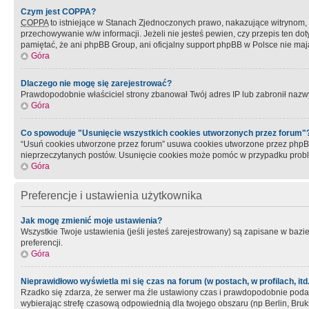
Czym jest COPPA?
COPPA
to istniejące w Stanach Zjednoczonych prawo, nakazujące witrynom
przechowywanie w/w informacji. Jeżeli nie jesteś pewien, czy przepis ten dot
pamiętać, że ani phpBB Group, ani oficjalny support phpBB w Polsce nie mają
Góra
Dlaczego nie mogę się zarejestrować?
Prawdopodobnie właściciel strony zbanował Twój adres IP lub zabronił nazwy 
Góra
Co spowoduje "Usunięcie wszystkich cookies utworzonych przez forum"
“Usuń cookies utworzone przez forum” usuwa cookies utworzone przez phpBB3
nieprzeczytanych postów. Usunięcie cookies może pomóc w przypadku pro
Góra
Preferencje i ustawienia użytkownika
Jak mogę zmienić moje ustawienia?
Wszystkie Twoje ustawienia (jeśli jesteś zarejestrowany) są zapisane w bazie 
preferencji.
Góra
Nieprawidłowo wyświetla mi się czas na forum (w postach, w profilach, itd.
Rzadko się zdarza, że serwer ma źle ustawiony czas i prawdopodobnie podane 
wybierając strefę czasową odpowiednią dla twojego obszaru (np Berlin, Bruk