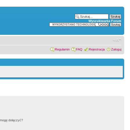
Wyszukiwarka Forum
Regulamin
FAQ
Rejestracja
Zaloguj
h mogę dołączyć?