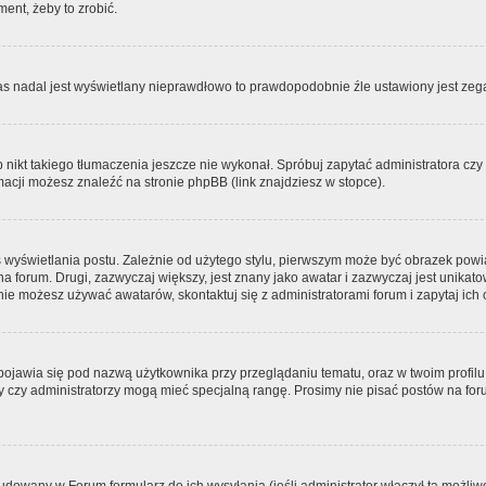
ment, żeby to zrobić.
zas nadal jest wyświetlany nieprawdłowo to prawdopodobnie źle ustawiony jest zega
ikt takiego tłumaczenia jeszcze nie wykonał. Spróbuj zapytać administratora czy m
acji możesz znaleźć na stronie phpBB (link znajdziesz w stopce).
 wyświetlania postu. Zależnie od użytego stylu, pierwszym może być obrazek pow
 na forum. Drugi, zazwyczaj większy, jest znany jako awatar i zazwyczaj jest unik
ie możesz używać awatarów, skontaktuj się z administratorami forum i zapytaj ich 
pojawia się pod nazwą użytkownika przy przeglądaniu tematu, oraz w twoim profilu
zy czy administratorzy mogą mieć specjalną rangę. Prosimy nie pisać postów na for