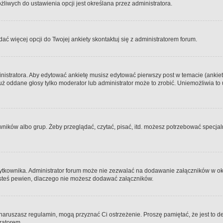
iwych do ustawienia opcji jest określana przez administratora.
dać więcej opcji do Twojej ankiety skontaktuj się z administratorem forum.
nistratora. Aby edytować ankietę musisz edytować pierwszy post w temacie (ankieta
y już oddane głosy tylko moderator lub administrator może to zrobić. Uniemożliwia
ków albo grup. Żeby przeglądać, czytać, pisać, itd. możesz potrzebować specjalny
ytkownika. Administrator forum może nie zezwalać na dodawanie załączników w o
 jesteś pewien, dlaczego nie możesz dodawać załączników.
e naruszasz regulamin, mogą przyznać Ci ostrzeżenie. Proszę pamiętać, że jest to d
tratorem.