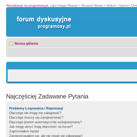
Aktualizacje na programosy.pl
:
Light Image Resizer
•
Rename Master
•
Helium
•
Opera
•
Chr
Strona główna
Najczęściej Zadawane Pytania
Problemy Logowania i Rejestracji
Dlaczego nie mogę się zalogować?
Dlaczego muszę się zarejestrować?
Dlaczego jestem automatycznie wylogowywany?
Jak mogę ukryć moją obecność na forum?
Zapomniałem hasła!
Zarejestrowałem się, ale nie mogę się zalogować!