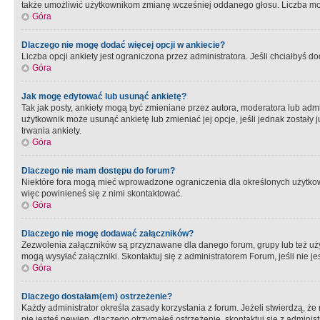
także umożliwić użytkownikom zmianę wcześniej oddanego głosu. Liczba możl
Góra
Dlaczego nie mogę dodać więcej opcji w ankiecie?
Liczba opcji ankiety jest ograniczona przez administratora. Jeśli chciałbyś do
Góra
Jak mogę edytować lub usunąć ankietę?
Tak jak posty, ankiety mogą być zmieniane przez autora, moderatora lub admi
użytkownik może usunąć ankietę lub zmieniać jej opcje, jeśli jednak został
trwania ankiety.
Góra
Dlaczego nie mam dostępu do forum?
Niektóre fora mogą mieć wprowadzone ograniczenia dla określonych użytkowni
więc powinieneś się z nimi skontaktować.
Góra
Dlaczego nie mogę dodawać załączników?
Zezwolenia załączników są przyznawane dla danego forum, grupy lub też uż
mogą wysyłać załączniki. Skontaktuj się z administratorem Forum, jeśli nie
Góra
Dlaczego dostałam(em) ostrzeżenie?
Każdy administrator określa zasady korzystania z forum. Jeżeli stwierdzą, ż
nie jesteś pewien, dlaczego otrzymałeś ostrzeżenie, skontaktuj sie z adminis