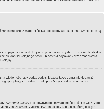
ość). Ma to na celu zapobiegać złośliwemu użytkowniu systemu e-maili przez
ować zanim napiszesz wiadomość. Na dole strony widoku tematu wymienione są
as po jego napisaniu) kliknij w przycisk
zmień
przy danym poście. Jeżeli ktoś
szcze nie dopisał kolejnego postu lub post był edytowany przez moderatora
 kolejny.
łania wiadomości, aby dodać podpis. Możesz także domyślnie dodawać
niego podpisu, przez odznaczenie pola Dołącz podpis w formularzu
larz
Tworzenie ankiety
pod głównym polem wiadomości (jeśli nie widzisz go,
 Możesz także wyznaczyć czas trwania ankiety (0 dla niekończącej się) a