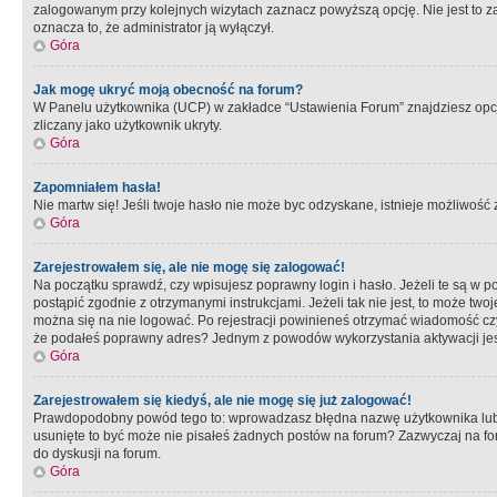
zalogowanym przy kolejnych wizytach zaznacz powyższą opcję. Nie jest to zal
oznacza to, że administrator ją wyłączył.
Góra
Jak mogę ukryć moją obecność na forum?
W Panelu użytkownika (UCP) w zakładce “Ustawienia Forum” znajdziesz opcję 
zliczany jako użytkownik ukryty.
Góra
Zapomniałem hasła!
Nie martw się! Jeśli twoje hasło nie może byc odzyskane, istnieje możliwość z
Góra
Zarejestrowałem się, ale nie mogę się zalogować!
Na początku sprawdź, czy wpisujesz poprawny login i hasło. Jeżeli te są w 
postąpić zgodnie z otrzymanymi instrukcjami. Jeżeli tak nie jest, to może 
można się na nie logować. Po rejestracji powinieneś otrzymać wiadomość czy 
że podałeś poprawny adres? Jednym z powodów wykorzystania aktywacji je
Góra
Zarejestrowałem się kiedyś, ale nie mogę się już zalogować!
Prawdopodobny powód tego to: wprowadzasz błędna nazwę użytkownika lub hasł
usunięte to być może nie pisałeś żadnych postów na forum? Zazwyczaj na fo
do dyskusji na forum.
Góra