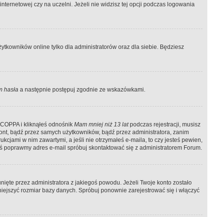
ternetowej czy na uczelni. Jeżeli nie widzisz tej opcji podczas logowania
tkowników online tylko dla administratorów oraz dla siebie. Będziesz
 hasła
a następnie postępuj zgodnie ze wskazówkami.
e COPPA i kliknąłeś odnośnik
Mam mniej niż 13 lat
podczas rejestracji, musisz
kont, bądź przez samych użytkowników, bądź przez administratora, zanim
cjami w nim zawartymi, a jeśli nie otrzymałeś e-maila, to czy jesteś pewien,
ś poprawmy adres e-mail spróbuj skontaktować się z administratorem Forum.
ięte przez administratora z jakiegoś powodu. Jeżeli Twoje konto zostało
iejszyć rozmiar bazy danych. Spróbuj ponownie zarejestrować się i włączyć