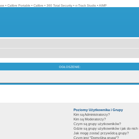
ase
•
Calibre Portable
•
Calibre
•
360 Total Security
•
n-Track Studio
•
AIMP
OGŁOSZENIE:
Poziomy Użytkownika i Grupy
Kim są Administratorzy?
Kim są Moderatorzy?
Czym są grupy użytkowników?
Gdzie są grupy użytkowników i jak do nic
Jak mogę zostać przywódcą grupy?
Czym jest "Domyślna grupa"?