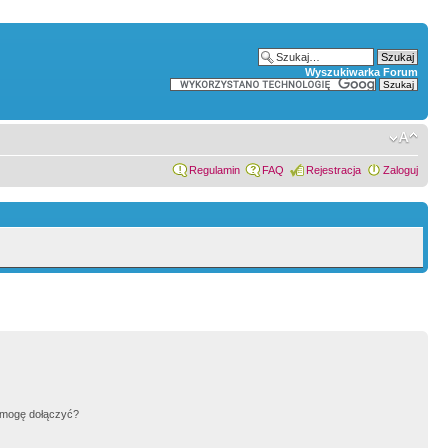
Wyszukiwarka Forum
Regulamin
FAQ
Rejestracja
Zaloguj
h mogę dołączyć?