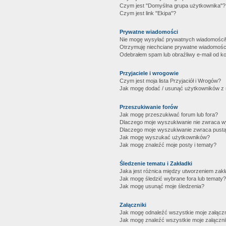
Czym jest "Domyślna grupa użytkownika"?
Czym jest link "Ekipa"?
Prywatne wiadomości
Nie mogę wysyłać prywatnych wiadomości
Otrzymuję niechciane prywatne wiadomośc
Odebrałem spam lub obraźliwy e-mail od ko
Przyjaciele i wrogowie
Czym jest moja lista Przyjaciół i Wrogów?
Jak mogę dodać / usunąć użytkowników z mo
Przeszukiwanie forów
Jak mogę przeszukiwać forum lub fora?
Dlaczego moje wyszukiwanie nie zwraca 
Dlaczego moje wyszukiwanie zwraca pustą
Jak mogę wyszukać użytkowników?
Jak mogę znaleźć moje posty i tematy?
Śledzenie tematu i Zakładki
Jaka jest różnica między utworzeniem zakł
Jak mogę śledzić wybrane fora lub tematy?
Jak mogę usunąć moje śledzenia?
Załączniki
Jak mogę odnaleźć wszystkie moje załączn
Jak mogę znaleźć wszystkie moje załączni