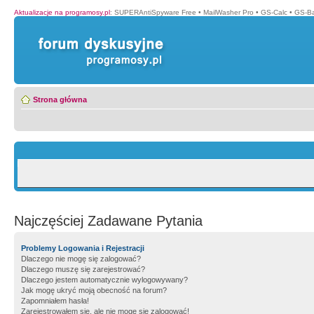
Aktualizacje na programosy.pl
:
SUPERAntiSpyware Free
•
MailWasher Pro
•
GS-Calc
•
GS-B
Strona główna
Najczęściej Zadawane Pytania
Problemy Logowania i Rejestracji
Dlaczego nie mogę się zalogować?
Dlaczego muszę się zarejestrować?
Dlaczego jestem automatycznie wylogowywany?
Jak mogę ukryć moją obecność na forum?
Zapomniałem hasła!
Zarejestrowałem się, ale nie mogę się zalogować!