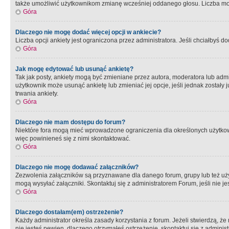
także umożliwić użytkownikom zmianę wcześniej oddanego głosu. Liczba możl
Góra
Dlaczego nie mogę dodać więcej opcji w ankiecie?
Liczba opcji ankiety jest ograniczona przez administratora. Jeśli chciałbyś do
Góra
Jak mogę edytować lub usunąć ankietę?
Tak jak posty, ankiety mogą być zmieniane przez autora, moderatora lub admi
użytkownik może usunąć ankietę lub zmieniać jej opcje, jeśli jednak został
trwania ankiety.
Góra
Dlaczego nie mam dostępu do forum?
Niektóre fora mogą mieć wprowadzone ograniczenia dla określonych użytkowni
więc powinieneś się z nimi skontaktować.
Góra
Dlaczego nie mogę dodawać załączników?
Zezwolenia załączników są przyznawane dla danego forum, grupy lub też uż
mogą wysyłać załączniki. Skontaktuj się z administratorem Forum, jeśli nie
Góra
Dlaczego dostałam(em) ostrzeżenie?
Każdy administrator określa zasady korzystania z forum. Jeżeli stwierdzą, ż
nie jesteś pewien, dlaczego otrzymałeś ostrzeżenie, skontaktuj sie z adminis