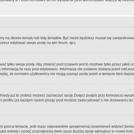
dowany w Forum formularz do ich wysyłania (jeśli administrator włączył tą możliw
zny na stronie tematu lub listy tematów. Być może będziesz musiał się zarejestr
żesz edytować swoje posty na tym forum, itp.
).
 tylko swoje posty. Aby zmienić post (czasem jest to możliwe tylko przez jakiś cz
informacja ile razy post edytowano. Informacja nie zostanie dodana jeżeli nikt je
iętaj, że normalni użytkownicy nie mogą usunąć postu jeżeli w temacie ktoś dopisał
 Kiedy już to zrobisz możesz zaznaczyć opcję
Dołącz podpis
przy formularzu wysy
m profilu (za każdym razem pisząc post możesz zadecydować o nie dodawaniu do 
wszy post w temacie, jeśli masz odpowiednie uprawnienia) powinieneś widzieć formu
uł ankiety i podać przynajmniej dwie opcje (każdą opcję wpisujesz w nowej linii).