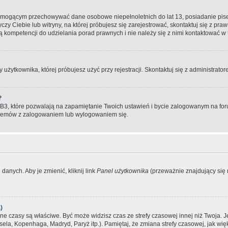
, mogącym przechowywać dane osobowe niepełnoletnich do lat 13, posiadanie pi
yczy Ciebie lub witryny, na której próbujesz się zarejestrować, skontaktuj się z pr
 kompetencji do udzielania porad prawnych i nie należy się z nimi kontaktować w te
użytkownika, której próbujesz użyć przy rejestracji. Skontaktuj się z administrat
?
, które pozwalają na zapamiętanie Twoich ustawień i bycie zalogowanym na forum
blemów z zalogowaniem lub wylogowaniem się.
danych. Aby je zmienić, kliknij link
Panel użytkownika
(przeważnie znajdujący się n
)
czasy są właściwe. Być może widzisz czas ze strefy czasowej innej niż Twoja. Jeże
sela, Kopenhaga, Madryd, Paryż itp.). Pamiętaj, że zmiana strefy czasowej, jak 