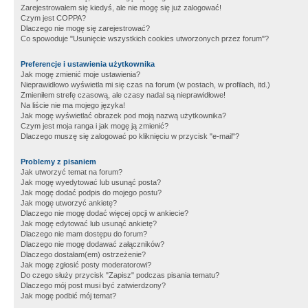
Zarejestrowałem się kiedyś, ale nie mogę się już zalogować!
Czym jest COPPA?
Dlaczego nie mogę się zarejestrować?
Co spowoduje "Usunięcie wszystkich cookies utworzonych przez forum"?
Preferencje i ustawienia użytkownika
Jak mogę zmienić moje ustawienia?
Nieprawidłowo wyświetla mi się czas na forum (w postach, w profilach, itd.)
Zmieniłem strefę czasową, ale czasy nadal są nieprawidłowe!
Na liście nie ma mojego języka!
Jak mogę wyświetlać obrazek pod moją nazwą użytkownika?
Czym jest moja ranga i jak mogę ją zmienić?
Dlaczego muszę się zalogować po kliknięciu w przycisk "e-mail"?
Problemy z pisaniem
Jak utworzyć temat na forum?
Jak mogę wyedytować lub usunąć posta?
Jak mogę dodać podpis do mojego postu?
Jak mogę utworzyć ankietę?
Dlaczego nie mogę dodać więcej opcji w ankiecie?
Jak mogę edytować lub usunąć ankietę?
Dlaczego nie mam dostępu do forum?
Dlaczego nie mogę dodawać załączników?
Dlaczego dostałam(em) ostrzeżenie?
Jak mogę zgłosić posty moderatorowi?
Do czego służy przycisk "Zapisz" podczas pisania tematu?
Dlaczego mój post musi być zatwierdzony?
Jak mogę podbić mój temat?