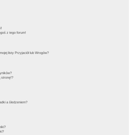
!
i!
goś z tego forum!
jej listy Przyjaciół lub Wrogów?
wyników?
 stronę!?
adki a śledzeniem?
iki?
ki?