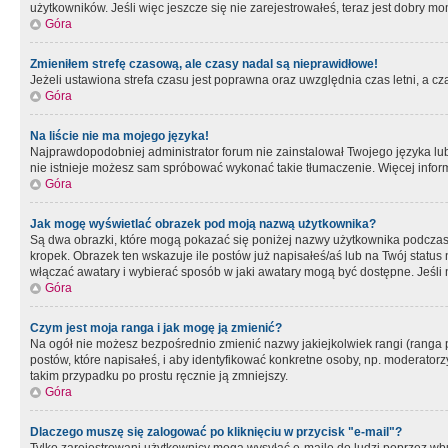
użytkowników. Jeśli więc jeszcze się nie zarejestrowałeś, teraz jest dobry mo
Góra
Zmieniłem strefę czasową, ale czasy nadal są nieprawidłowe!
Jeżeli ustawiona strefa czasu jest poprawna oraz uwzględnia czas letni, a c
Góra
Na liście nie ma mojego języka!
Najprawdopodobniej administrator forum nie zainstalował Twojego języka lub n
nie istnieje możesz sam spróbować wykonać takie tłumaczenie. Więcej inform
Góra
Jak mogę wyświetlać obrazek pod moją nazwą użytkownika?
Są dwa obrazki, które mogą pokazać się poniżej nazwy użytkownika podczas
kropek. Obrazek ten wskazuje ile postów już napisałeś/aś lub na Twój status
włączać awatary i wybierać sposób w jaki awatary mogą być dostępne. Jeśli n
Góra
Czym jest moja ranga i jak mogę ją zmienić?
Na ogół nie możesz bezpośrednio zmienić nazwy jakiejkolwiek rangi (ranga 
postów, które napisałeś, i aby identyfikować konkretne osoby, np. moderator
takim przypadku po prostu ręcznie ją zmniejszy.
Góra
Dlaczego muszę się zalogować po kliknięciu w przycisk "e-mail"?