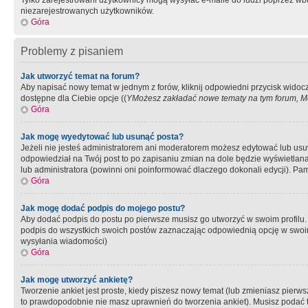
Tylko zarejestrowani użytkownicy mogą wysyłać e-maile do ludzi poprzez wbu
niezarejestrowanych użytkowników.
Góra
Problemy z pisaniem
Jak utworzyć temat na forum?
Aby napisać nowy temat w jednym z forów, kliknij odpowiedni przycisk widoc
dostępne dla Ciebie opcje ((
YMożesz zakładać nowe tematy na tym forum, Mo
Góra
Jak mogę wyedytować lub usunąć posta?
Jeżeli nie jesteś administratorem ani moderatorem możesz edytować lub usuwać
odpowiedział na Twój post to po zapisaniu zmian na dole będzie wyświetlana 
lub administratora (powinni oni poinformować dlaczego dokonali edycji). Pam
Góra
Jak mogę dodać podpis do mojego postu?
Aby dodać podpis do postu po pierwsze musisz go utworzyć w swoim profilu.
podpis do wszystkich swoich postów zaznaczając odpowiednią opcję w swoi
wysyłania wiadomości)
Góra
Jak mogę utworzyć ankietę?
Tworzenie ankiet jest proste, kiedy piszesz nowy temat (lub zmieniasz pier
to prawdopodobnie nie masz uprawnień do tworzenia ankiet). Musisz podać tyt