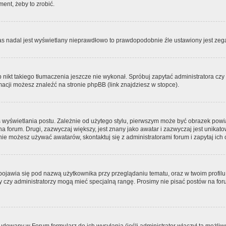
ment, żeby to zrobić.
zas nadal jest wyświetlany nieprawdłowo to prawdopodobnie źle ustawiony jest zega
ikt takiego tłumaczenia jeszcze nie wykonał. Spróbuj zapytać administratora czy m
acji możesz znaleźć na stronie phpBB (link znajdziesz w stopce).
 wyświetlania postu. Zależnie od użytego stylu, pierwszym może być obrazek pow
 na forum. Drugi, zazwyczaj większy, jest znany jako awatar i zazwyczaj jest unik
ie możesz używać awatarów, skontaktuj się z administratorami forum i zapytaj ich 
pojawia się pod nazwą użytkownika przy przeglądaniu tematu, oraz w twoim profilu
zy czy administratorzy mogą mieć specjalną rangę. Prosimy nie pisać postów na for