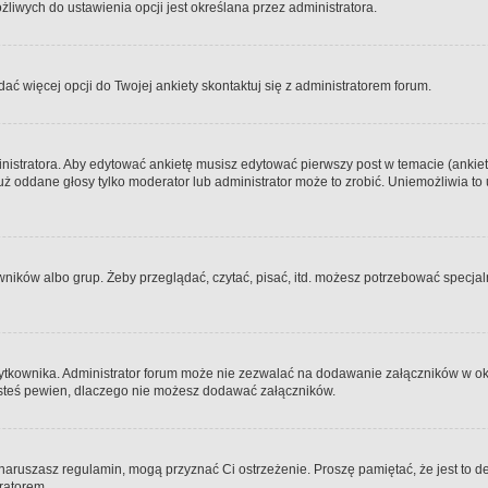
iwych do ustawienia opcji jest określana przez administratora.
dać więcej opcji do Twojej ankiety skontaktuj się z administratorem forum.
nistratora. Aby edytować ankietę musisz edytować pierwszy post w temacie (ankieta
y już oddane głosy tylko moderator lub administrator może to zrobić. Uniemożliwia
ków albo grup. Żeby przeglądać, czytać, pisać, itd. możesz potrzebować specjalny
ytkownika. Administrator forum może nie zezwalać na dodawanie załączników w o
 jesteś pewien, dlaczego nie możesz dodawać załączników.
e naruszasz regulamin, mogą przyznać Ci ostrzeżenie. Proszę pamiętać, że jest to d
tratorem.