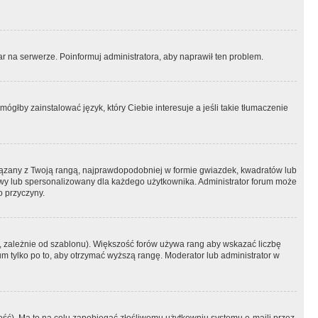
r na serwerze. Poinformuj administratora, aby naprawił ten problem.
ógłby zainstalować język, który Ciebie interesuje a jeśli takie tłumaczenie
iązany z Twoją rangą, najprawdopodobniej w formie gwiazdek, kwadratów lub
atowy lub spersonalizowany dla każdego użytkownika. Administrator forum może
o przyczyny.
, zależnie od szablonu). Większość forów używa rang aby wskazać liczbę
um tylko po to, aby otrzymać wyższą rangę. Moderator lub administrator w