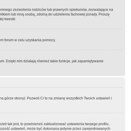
semnego zezwolenia rodziców lub prawnych opiekunów, zezwalające na
awnikiem lub inną osobą, zdolną do udzielenia fachowej porady. Proszę
j kwestii.
orem forum w celu uzyskania pomocy.
. Dzięki nim działają również takie funkcje, jak zapamiętywanie
a górze strony). Pozwoli Ci to na zmianę wszystkich Twoich ustawień i
li tak jest, to powinieneś zaktualizować ustawienia twojego profilu,
większość ustawień, może być dokonana jedynie przez zarejestrowanych