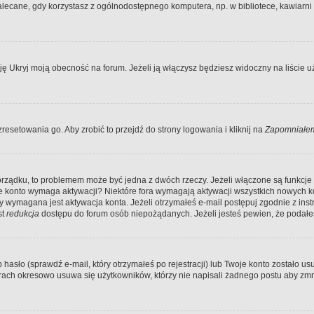
ecane, gdy korzystasz z ogólnodostępnego komputera, np. w bibliotece, kawiarni in
Ukryj moją obecność na forum. Jeżeli ją włączysz będziesz widoczny na liście uży
resetowania go. Aby zrobić to przejdź do strony logowania i kliknij na
Zapomniałem
porządku, to problemem może być jedna z dwóch rzeczy. Jeżeli włączone są funkcj
twoje konto wymaga aktywacji? Niektóre fora wymagają aktywacji wszystkich nowych 
wymagana jest aktywacja konta. Jeżeli otrzymałeś e-mail postępuj zgodnie z instruk
st
redukcja
dostępu do forum osób niepożądanych. Jeżeli jesteś pewien, że podałe
o (sprawdź e-mail, który otrzymałeś po rejestracji) lub Twoje konto zostało usun
rach okresowo usuwa się użytkowników, którzy nie napisali żadnego postu aby zmn