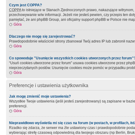
Czym jest COPPA?
COPPA
to istniejące w Stanach Zjednoczonych prawo, nakazujące witrynom
przechowywanie w/w informacji. Jeżeli nie jesteś pewien, czy przepis ten dot
pamiętać, że ani phpBB Group, ani oficjalny support phpBB w Polsce nie mają
Góra
Dlaczego nie mogę się zarejestrować?
Prawdopodobnie właściciel strony zbanował Twój adres IP lub zabronił nazwy 
Góra
Co spowoduje "Usunięcie wszystkich cookies utworzonych przez forum"
“Usuń cookies utworzone przez forum” usuwa cookies utworzone przez phpBB3
nieprzeczytanych postów. Usunięcie cookies może pomóc w przypadku pro
Góra
Preferencje i ustawienia użytkownika
Jak mogę zmienić moje ustawienia?
Wszystkie Twoje ustawienia (jeśli jesteś zarejestrowany) są zapisane w bazie 
preferencji.
Góra
Nieprawidłowo wyświetla mi się czas na forum (w postach, w profilach, itd.
Rzadko się zdarza, że serwer ma źle ustawiony czas i prawdopodobnie podane 
wybierając strefę czasową odpowiednią dla twojego obszaru (np Berlin, Bruk