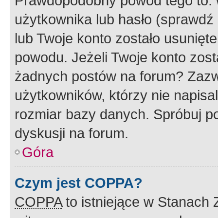
Prawdopodobny powód tego to:
użytkownika lub hasło (sprawdź e
lub Twoje konto zostało usunięte
powodu. Jeżeli Twoje konto zost
żadnych postów na forum? Zazw
użytkowników, którzy nie napisa
rozmiar bazy danych. Spróbuj po
dyskusji na forum.
Góra
Czym jest COPPA?
COPPA
to istniejące w Stanach