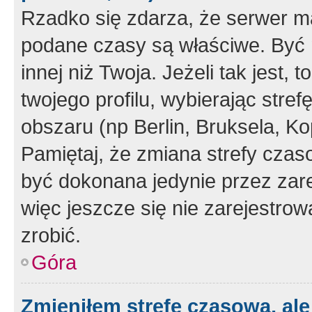
Rzadko się zdarza, że serwer m
podane czasy są właściwe. Być 
innej niż Twoja. Jeżeli tak jest,
twojego profilu, wybierając str
obszaru (np Berlin, Bruksela, Ko
Pamiętaj, że zmiana strefy czas
być dokonana jedynie przez zar
więc jeszcze się nie zarejestrow
zrobić.
Góra
Zmieniłem strefę czasową, ale