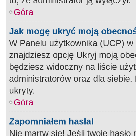
to, że administrator ją wyłączył.
Góra
Jak mogę ukryć moją obecno
W Panelu użytkownika (UCP) w 
znajdziesz opcję Ukryj moją obe
będziesz widoczny na liście użyt
administratorów oraz dla siebie.
ukryty.
Góra
Zapomniałem hasła!
Nie martw się! Jeśli twoje hasło