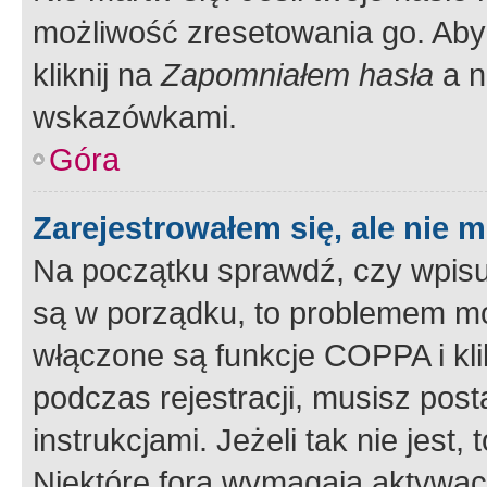
możliwość zresetowania go. Aby 
kliknij na
Zapomniałem hasła
a n
wskazówkami.
Góra
Zarejestrowałem się, ale nie 
Na początku sprawdź, czy wpisuj
są w porządku, to problemem mo
włączone są funkcje COPPA i kl
podczas rejestracji, musisz pos
instrukcjami. Jeżeli tak nie jes
Niektóre fora wymagają aktywac