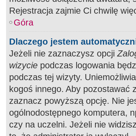
Rejestracja zajmie Ci chwilę wi
Góra
Dlaczego jestem automatycz
Jeżeli nie zaznaczysz opcji
Zalo
wizycie
podczas logowania będzi
podczas tej wizyty. Uniemożliwi
kogoś innego. Aby pozostawać 
zaznacz powyższą opcję. Nie jes
ogólnodostępnego komputera, np.
czy na uczelni. Jeżeli nie widzi