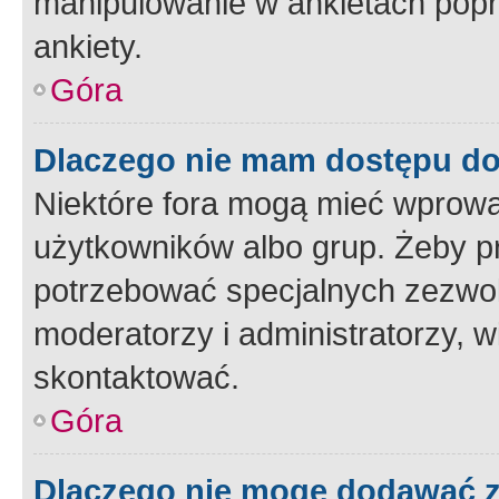
manipulowanie w ankietach popr
ankiety.
Góra
Dlaczego nie mam dostępu d
Niektóre fora mogą mieć wprowa
użytkowników albo grup. Żeby pr
potrzebować specjalnych zezwole
moderatorzy i administratorzy, w
skontaktować.
Góra
Dlaczego nie mogę dodawać 