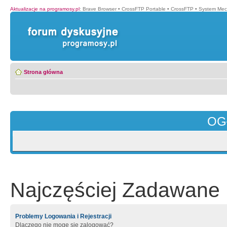
Aktualizacje na programosy.pl
:
Brave Browser
•
CrossFTP Portable
•
CrossFTP
•
System Mec
Strona główna
OG
Najczęściej Zadawane 
Problemy Logowania i Rejestracji
Dlaczego nie mogę się zalogować?