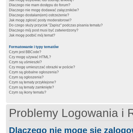
Jak mogę edytować lub usunąć ankietę?
Dlaczego nie mam dostępu do forum?
Dlaczego nie mogę dodawać załączników?
Dlaczego dostałam(em) ostrzeżenie?
Jak mogę zgłosić posty moderatorowi?
Do czego służy przycisk "Zapisz" podczas pisania tematu?
Dlaczego mój post musi być zatwierdzony?
Jak mogę podbić mój temat?
Formatowanie i typy tematów
Czym jest BBCode?
Czy mogę używać HTML?
Czym są uśmieszki?
Czy mogę umieszczać obrazki w poście?
Czym są globalne ogłoszenia?
Czym są ogłoszenia?
Czym są tematy przyklejone?
Czym są tematy zamknięte?
Czym są ikony tematu?
Problemy Logowania i R
Dlaczego nie mogę się zalog