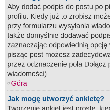
Aby dodać podpis do postu po 
profilu. Kiedy już to zrobisz m
przy formularzu wysyłania wiad
także domyślnie dodawać podpi
zaznaczając odpowiednią opcję 
pisząc post możesz zadecydowa
przez odznaczenie pola Dołącz 
wiadomości)
Góra
Jak mogę utworzyć ankietę?
Tworzenie ankiet jest proste, ki