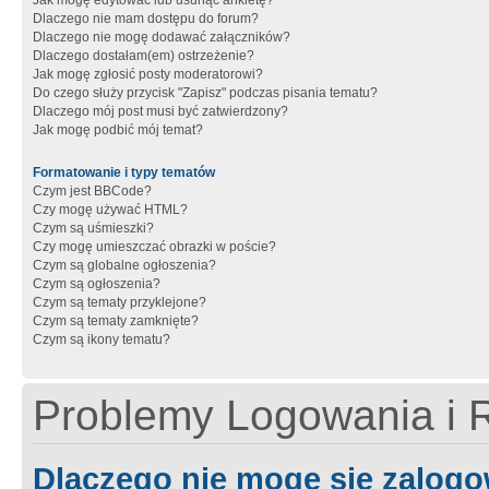
Jak mogę edytować lub usunąć ankietę?
Dlaczego nie mam dostępu do forum?
Dlaczego nie mogę dodawać załączników?
Dlaczego dostałam(em) ostrzeżenie?
Jak mogę zgłosić posty moderatorowi?
Do czego służy przycisk "Zapisz" podczas pisania tematu?
Dlaczego mój post musi być zatwierdzony?
Jak mogę podbić mój temat?
Formatowanie i typy tematów
Czym jest BBCode?
Czy mogę używać HTML?
Czym są uśmieszki?
Czy mogę umieszczać obrazki w poście?
Czym są globalne ogłoszenia?
Czym są ogłoszenia?
Czym są tematy przyklejone?
Czym są tematy zamknięte?
Czym są ikony tematu?
Problemy Logowania i R
Dlaczego nie mogę się zalog