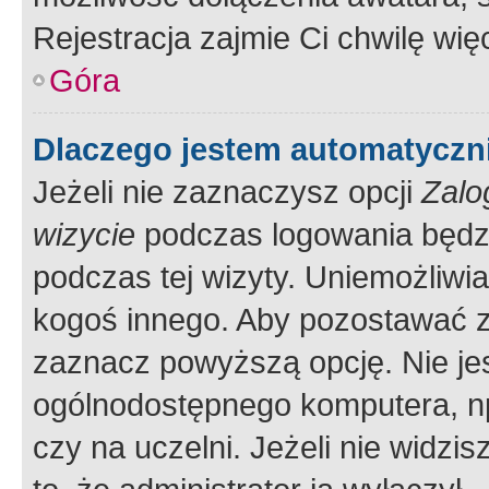
Rejestracja zajmie Ci chwilę wi
Góra
Dlaczego jestem automatycz
Jeżeli nie zaznaczysz opcji
Zalo
wizycie
podczas logowania będzi
podczas tej wizyty. Uniemożliwi
kogoś innego. Aby pozostawać 
zaznacz powyższą opcję. Nie jes
ogólnodostępnego komputera, np.
czy na uczelni. Jeżeli nie widzi