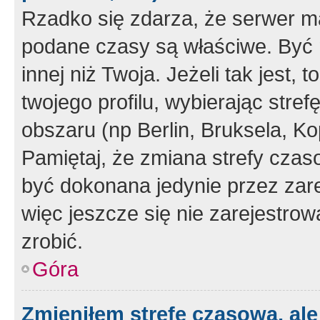
Rzadko się zdarza, że serwer m
podane czasy są właściwe. Być 
innej niż Twoja. Jeżeli tak jest,
twojego profilu, wybierając str
obszaru (np Berlin, Bruksela, Ko
Pamiętaj, że zmiana strefy czas
być dokonana jedynie przez zar
więc jeszcze się nie zarejestrow
zrobić.
Góra
Zmieniłem strefę czasową, ale