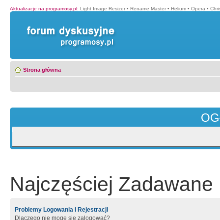
Aktualizacje na programosy.pl
:
Light Image Resizer
•
Rename Master
•
Helium
•
Opera
•
Chr
Strona główna
OG
Najczęściej Zadawane 
Problemy Logowania i Rejestracji
Dlaczego nie mogę się zalogować?