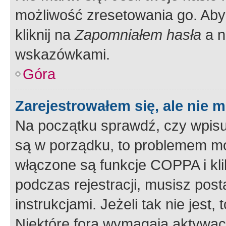
możliwość zresetowania go. Aby 
kliknij na
Zapomniałem hasła
a n
wskazówkami.
Góra
Zarejestrowałem się, ale nie 
Na początku sprawdź, czy wpisuj
są w porządku, to problemem mo
włączone są funkcje COPPA i kl
podczas rejestracji, musisz pos
instrukcjami. Jeżeli tak nie jes
Niektóre fora wymagają aktywac