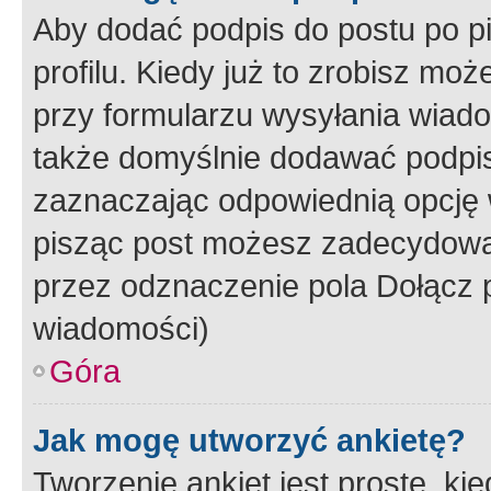
Aby dodać podpis do postu po 
profilu. Kiedy już to zrobisz m
przy formularzu wysyłania wiad
także domyślnie dodawać podpi
zaznaczając odpowiednią opcję 
pisząc post możesz zadecydowa
przez odznaczenie pola Dołącz 
wiadomości)
Góra
Jak mogę utworzyć ankietę?
Tworzenie ankiet jest proste, ki