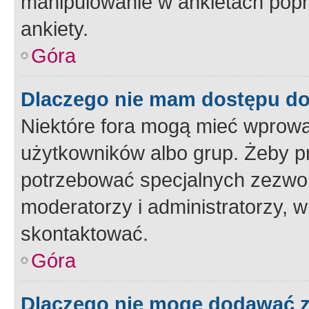
manipulowanie w ankietach popr
ankiety.
Góra
Dlaczego nie mam dostępu d
Niektóre fora mogą mieć wprowa
użytkowników albo grup. Żeby pr
potrzebować specjalnych zezwole
moderatorzy i administratorzy, w
skontaktować.
Góra
Dlaczego nie mogę dodawać 