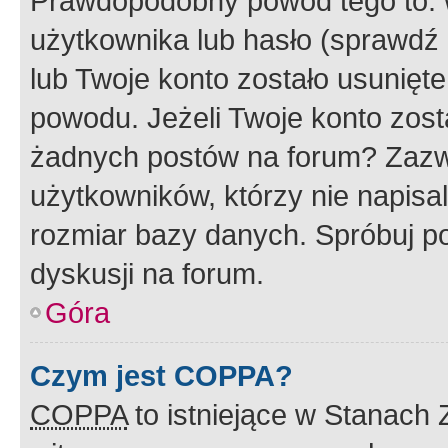
Prawdopodobny powód tego to:
użytkownika lub hasło (sprawdź e
lub Twoje konto zostało usunięte
powodu. Jeżeli Twoje konto zost
żadnych postów na forum? Zazw
użytkowników, którzy nie napisa
rozmiar bazy danych. Spróbuj po
dyskusji na forum.
Góra
Czym jest COPPA?
COPPA
to istniejące w Stanach