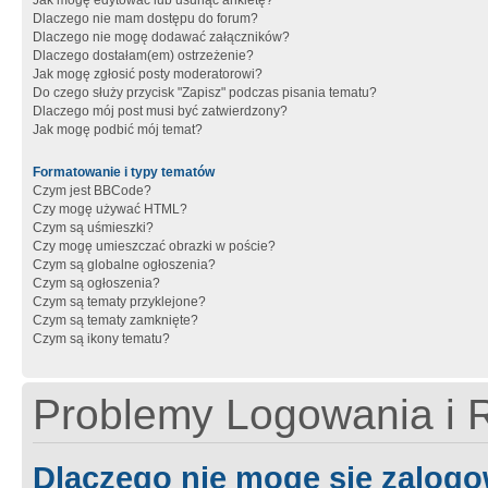
Jak mogę edytować lub usunąć ankietę?
Dlaczego nie mam dostępu do forum?
Dlaczego nie mogę dodawać załączników?
Dlaczego dostałam(em) ostrzeżenie?
Jak mogę zgłosić posty moderatorowi?
Do czego służy przycisk "Zapisz" podczas pisania tematu?
Dlaczego mój post musi być zatwierdzony?
Jak mogę podbić mój temat?
Formatowanie i typy tematów
Czym jest BBCode?
Czy mogę używać HTML?
Czym są uśmieszki?
Czy mogę umieszczać obrazki w poście?
Czym są globalne ogłoszenia?
Czym są ogłoszenia?
Czym są tematy przyklejone?
Czym są tematy zamknięte?
Czym są ikony tematu?
Problemy Logowania i R
Dlaczego nie mogę się zalog