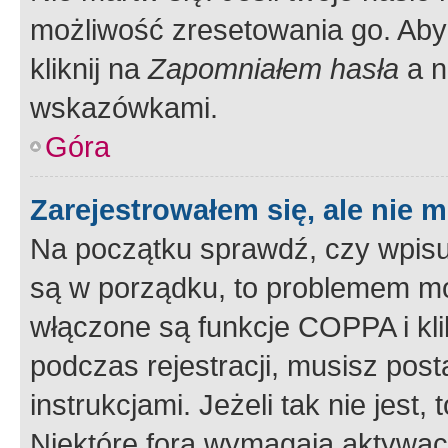
możliwość zresetowania go. Aby 
kliknij na
Zapomniałem hasła
a n
wskazówkami.
Góra
Zarejestrowałem się, ale nie 
Na początku sprawdź, czy wpisuj
są w porządku, to problemem mo
włączone są funkcje COPPA i kl
podczas rejestracji, musisz pos
instrukcjami. Jeżeli tak nie jes
Niektóre fora wymagają aktywac