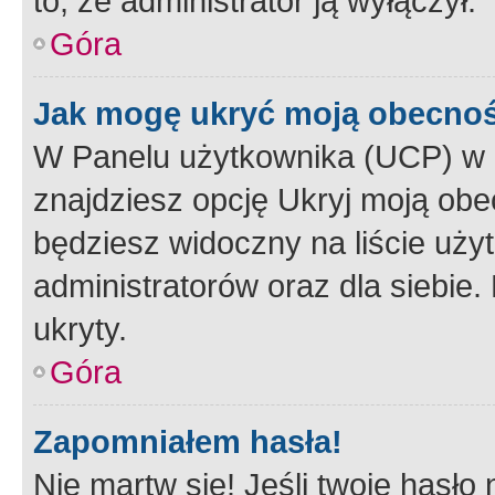
to, że administrator ją wyłączył.
Góra
Jak mogę ukryć moją obecno
W Panelu użytkownika (UCP) w 
znajdziesz opcję Ukryj moją obe
będziesz widoczny na liście użyt
administratorów oraz dla siebie.
ukryty.
Góra
Zapomniałem hasła!
Nie martw się! Jeśli twoje hasło