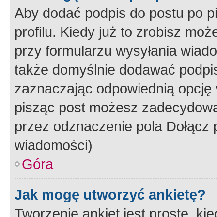
Aby dodać podpis do postu po 
profilu. Kiedy już to zrobisz m
przy formularzu wysyłania wiad
także domyślnie dodawać podpi
zaznaczając odpowiednią opcję 
pisząc post możesz zadecydowa
przez odznaczenie pola Dołącz 
wiadomości)
Góra
Jak mogę utworzyć ankietę?
Tworzenie ankiet jest proste, ki