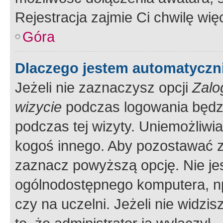
Rejestracja zajmie Ci chwilę wi
Góra
Dlaczego jestem automatycz
Jeżeli nie zaznaczysz opcji
Zalo
wizycie
podczas logowania będzi
podczas tej wizyty. Uniemożliwi
kogoś innego. Aby pozostawać 
zaznacz powyższą opcję. Nie jes
ogólnodostępnego komputera, np.
czy na uczelni. Jeżeli nie widzi