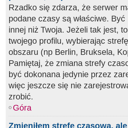
Rzadko się zdarza, że serwer m
podane czasy są właściwe. Być 
innej niż Twoja. Jeżeli tak jest,
twojego profilu, wybierając str
obszaru (np Berlin, Bruksela, Ko
Pamiętaj, że zmiana strefy czas
być dokonana jedynie przez zar
więc jeszcze się nie zarejestrow
zrobić.
Góra
Zmieniłem strefę czasową, ale