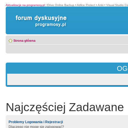
Aktualizacje na programosy.pl
:
IDrive Online Backup
•
Adlice Protect
•
Anki
•
Visual Studio C
Strona główna
OG
Najczęściej Zadawane 
Problemy Logowania i Rejestracji
Dlaczego nie mogę się zalogować?