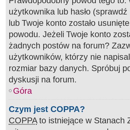
Prawdopodobny powód tego to:
użytkownika lub hasło (sprawdź e
lub Twoje konto zostało usunięte
powodu. Jeżeli Twoje konto zost
żadnych postów na forum? Zazw
użytkowników, którzy nie napisa
rozmiar bazy danych. Spróbuj po
dyskusji na forum.
Góra
Czym jest COPPA?
COPPA
to istniejące w Stanach