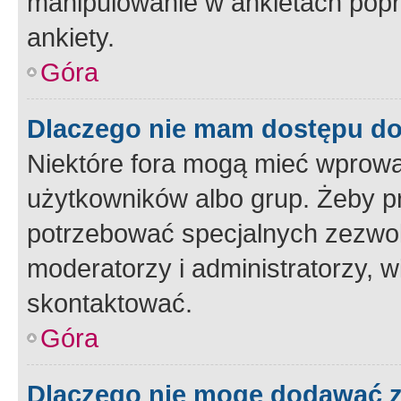
manipulowanie w ankietach popr
ankiety.
Góra
Dlaczego nie mam dostępu d
Niektóre fora mogą mieć wprowa
użytkowników albo grup. Żeby pr
potrzebować specjalnych zezwole
moderatorzy i administratorzy, w
skontaktować.
Góra
Dlaczego nie mogę dodawać 